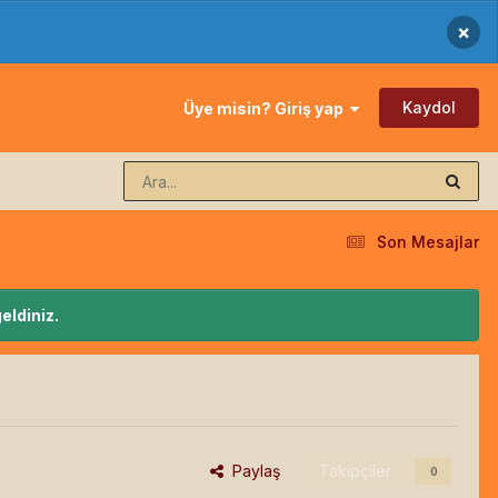
×
Kaydol
Üye misin? Giriş yap
Son Mesajlar
eldiniz.
Paylaş
Takipçiler
0