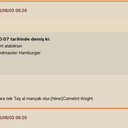
07 tarihinde demiş ki:
 alabilirsin
ndmaster Hamburger
a tek Taş al manyak olur.[hline]
Camelot Knight