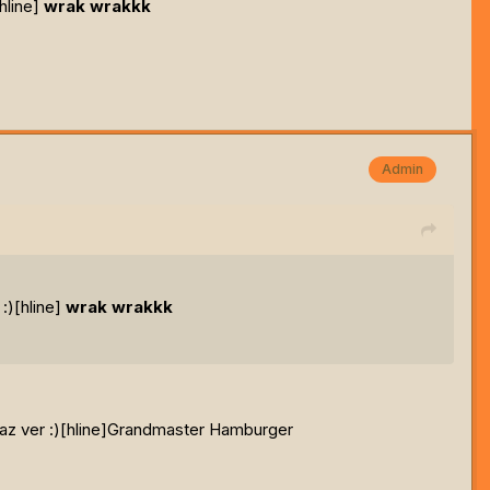
hline]
wrak wrakkk
Admin
:)[hline]
wrak wrakkk
z ver :)[hline]
Grandmaster Hamburger