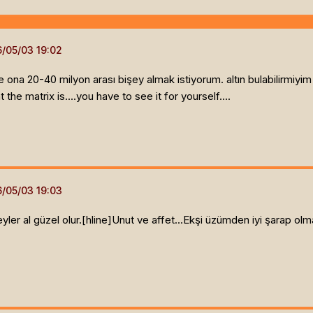
ona 20-40 milyon arası bişey almak istiyorum. altın bulabilirmiyim
the matrix is....you have to see it for yourself....
yler al güzel olur.[hline]
Unut ve affet...Ekşi üzümden iyi şarap olm