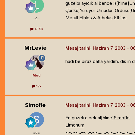
guzelbı ayıcık al bence :)[hline]
Um
Çünkü;Yürüyor Umudun Ordusu,Um
Metall Ethlos & Athelas Ethlos
=o=
41.5k
MrLevie
Mesaj tarihi:
Haziran 7, 2003
hadi be biraz daha yardım. dis in d
Mod
17k
Simofle
Mesaj tarihi:
Haziran 7, 2003
En guzelı cıcek al[hline]
Simofle
Limonum
-.-. --...--. .-.-.-.... ..-..-...-.-....-...
=o=