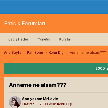
Paticik Forumları
Bağış Hedesi
Yönetim
Kurallar
Ana Sayfa
Pati Zone
Konu Dışı
Anneme ne alsam???
2000 le
Anneme ne alsam???
Son yazan:
MrLevie
Haziran 5, 2003
yeri:
Konu Dışı