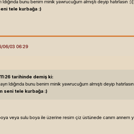
yrı ldığında bunu benim minik yawrucuğum almıştı deyip hatırlasın :)[
eni tele kurbağa :)
1:26 tarihinde demiş ki:
n ayrı ldığında bunu benim minik yawrucuğum almıştı deyip hatırlasın 
m seni tele kurbağa :)
boya veya sulu boya ile üzerine resim çiz üstünede canım annem ya