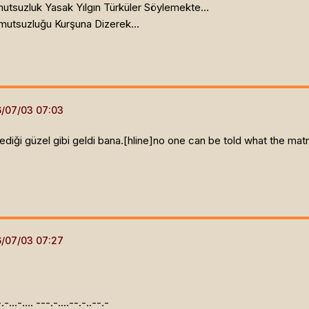
utsuzluk Yasak Yılgın Türküler Söylemekte...
utsuzluğu Kurşuna Dizerek...
ediği güzel gibi geldi bana.[hline]
no one can be told what the matrix 
.-.-...-.... ---.-....--.-..--.-