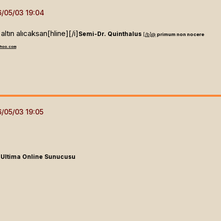
 altın alıcaksan[hline]
[/i]
Semi-Dr. Quinthalus
[/b]
@
primum non nocere
hoo.com
]
Ultima Online Sunucusu