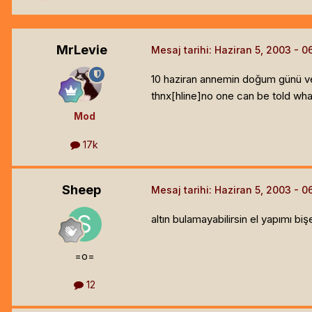
MrLevie
Mesaj tarihi:
Haziran 5, 2003
10 haziran annemin doğum günü ve 
thnx[hline]
no one can be told what 
Mod
17k
Sheep
Mesaj tarihi:
Haziran 5, 2003
altın bulamayabilirsin el yapımı bişe
=o=
12