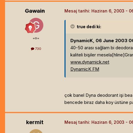
Gawain
Mesaj tarihi:
Haziran 6, 2003
true
dedi ki:
=o=
DynamicK, 06 June 2003 00:
40-50 arası sağlam bi deodorant
730
kaliteli bişiler mesela[hline]
Gra
www.dynamick.net
DynamicK FM
çok banel Dyna deodorant işi bea
bencede biraz daha koy üstüne par
kermit
Mesaj tarihi:
Haziran 6, 2003