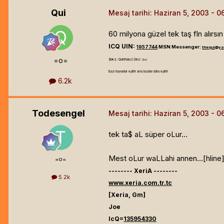
Qui
Mesaj tarihi:
Haziran 5, 2003
60 milyona güzel tek taş fln alırsın
ICQ UIN:
1957744
MSN Messenger:
thequi@ya
=o=
(bkz:
Quinthalus) (bkz:
Qui)
Bazı hayvanlar eşittir ama bazıları daha eşittir
6.2k
Todesengel
Mesaj tarihi:
Haziran 5, 2003
tek ta$ aL süper oLur...
Mest oLur waLLahi annen...[hline
=o=
-------- XeriA --------
5.2k
www.xeria.com.tr.tc
[Xeria, Gm]
Joe
IcQ=
135954330