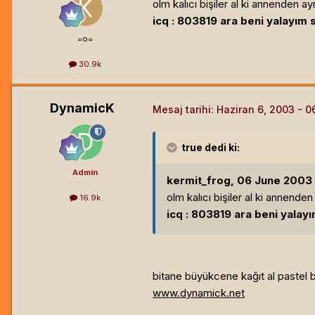
olm kalıcı bişiler al ki annenden a
icq : 803819 ara beni yalayım s
=o=
30.9k
DynamicK
Mesaj tarihi:
Haziran 6, 2003
true
dedi ki:
Admin
kermit_frog, 06 June 2003 1
olm kalıcı bişiler al ki annende
16.9k
icq : 803819 ara beni yalayı
bitane büyükcene kağıt al pastel 
www.dynamick.net