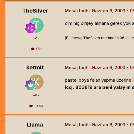
TheSilver
Mesaj tarihi:
Haziran 6, 2003
olm hiç birşey almana gerek yok 
[Bu mesaj TheSilver tarafından 06 June 2
=o=
1.5k
kermit
Mesaj tarihi:
Haziran 6, 2003
pastel boya felan yapma üzerine le
icq : 803819 ara beni yalayım s
=o=
30.9k
Llama
Mesaj tarihi:
Haziran 6, 2003