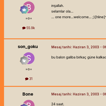
inşallah.
selamlar ola...
... one more...welcome... ;)[hline]
=o=
55.9k
son_goku
Mesaj tarihi:
Haziran 3, 2003
bu balon galiba birkaç güne kalkac
=o=
31
Bone
Mesaj tarihi:
Haziran 3, 2003
24 saat.