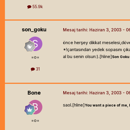
55.9k
son_goku
Mesaj tarihi:
Haziran 3, 2003
önce herşey dikkat meselesi,dövec
*!çantasından yedek sopasını çıkar
al bu senin olsun:).[hline]
=o=
Son Goku
31
Bone
Mesaj tarihi:
Haziran 3, 2003
saol.[hline]
You want a piece of me,
=o=