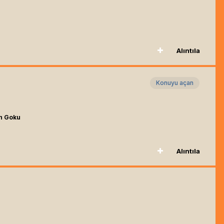
Alıntıla
Konuyu açan
n Goku
Alıntıla