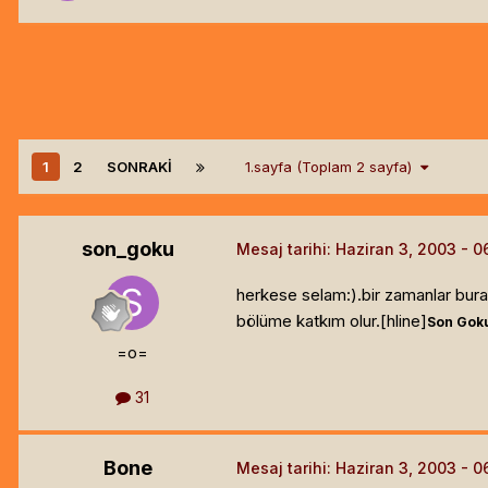
1
2
SONRAKI
1.sayfa (Toplam 2 sayfa)
son_goku
Mesaj tarihi:
Haziran 3, 2003
herkese selam:).bir zamanlar bura
bölüme katkım olur.[hline]
Son Gok
=o=
31
Bone
Mesaj tarihi:
Haziran 3, 2003