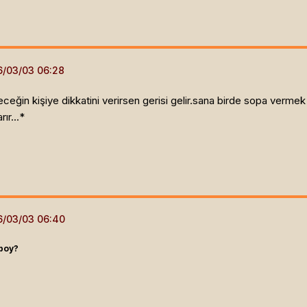
eğin kişiye dikkatini verirsen gerisi gelir.sana birde sopa vermek
ır...*
 boy?