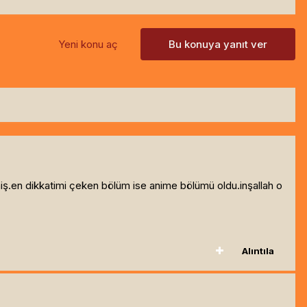
Yeni konu aç
Bu konuya yanıt ver
miş.en dikkatimi çeken bölüm ise anime bölümü oldu.inşallah o
Alıntıla