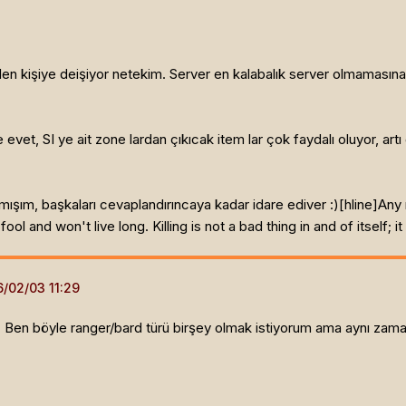
iden kişiye deişiyor netekim. Server en kalabalık server olmamasına
 evet, SI ye ait zone lardan çıkıcak item lar çok faydalı oluyor, art
şım, başkaları cevaplandırıncaya kadar idare ediver :)[hline]
Any 
l and won't live long. Killing is not a bad thing in and of itself; it
. Ben böyle ranger/bard türü birşey olmak istiyorum ama aynı z