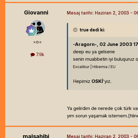
Giovanni
Mesaj tarihi:
Haziran 2, 2003
true
dedi ki:
=o=
-Aragorn-, 02 June 2003 17:
deep eu ya gelsene
7.9k
senin muabbetin iyi buluşuruz o
Excalibur | Hibernia / EU
Hepimiz
OSKİ
'yiz.
Ya gelirdim de nerede çok türk var
yım sorun yaşamak istemem.[hlin
malsahibi
Mesaj tarihi:
Haziran 2, 2003