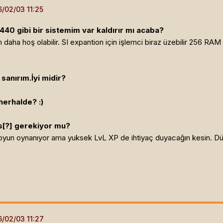
0 gibi bir sistemim var kaldırır mı acaba?
daha hoş olabilir. SI expantion için işlemci biraz üzebilir 256 RAM 
sanırım.İyi midir?
erhalde? :)
s[?]
gerekiyor mu?
oyun oynanıyor ama yuksek LvL XP de ihtiyaç duyacağın kesin. Düşü