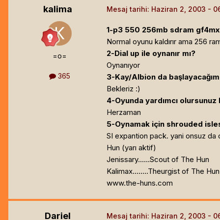
kalima
Mesaj tarihi:
Haziran 2, 2003
1-p3 550 256mb sdram gf4mx44
Normal oyunu kaldırır ama 256 ram 
2-Dial up ile oynanır mı?
=o=
Oynanıyor
365
3-Kay/Albion da başlayacağım 
Bekleriz :)
4-Oyunda yardımcı olursunuz h
Herzaman
5-Oynamak için shrouded isle
SI expantion pack. yani onsuz da 
Hun (yarı aktif)
Jenissary......Scout of The Hun
Kalimax........Theurgist of The Hun
www.the-huns.com
Dariel
Mesaj tarihi:
Haziran 2, 2003