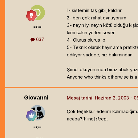
1- sistemin taş gibi, kaldırır
2- ben çok rahat oynuyorum
3- neyin iyi neyin kötü olduğu kiş
=o=
kimi sakin yerleri sever
637
4- Olurus olurus :p
5- Teknik olarak hayır ama pratikte
ediliyor sadece, hız bakımından.
Şimdi okuyorumda biraz abuk yazmı
Anyone who thinks otherwise is a foo
Giovanni
Mesaj tarihi:
Haziran 2, 2003
Çok teşekkür ederim kalimacığım
acaba?[hline]
d
eep.
=o=