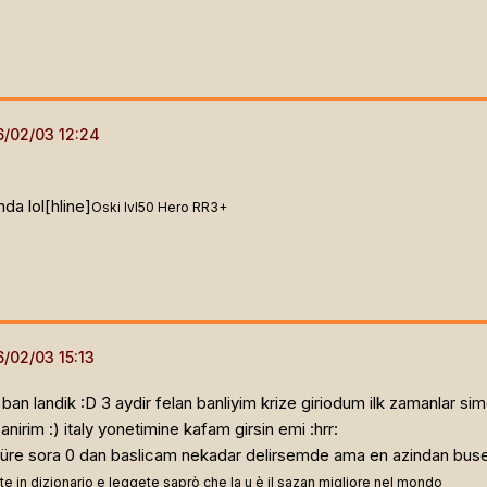
da lol[hline]
Oski lvl50 Hero RR3+
an landik :D 3 aydir felan banliyim krize giriodum ilk zamanlar s
nirim :) italy yonetimine kafam girsin emi :hrr:
 süre sora 0 dan baslicam nekadar delirsemde ama en azindan buse
e in dizionario e leggete saprò che la u è il sazan migliore nel mondo