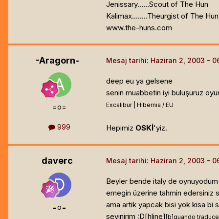
Jenissary......Scout of The Hun
Kalimax........Theurgist of The Hun
www.the-huns.com
-Aragorn-
Mesaj tarihi:
Haziran 2, 2003
deep eu ya gelsene
senin muabbetin iyi buluşuruz oyun
Excalibur | Hibernia / EU
=o=
999
Hepimiz
OSKİ
'yiz.
daverc
Mesaj tarihi:
Haziran 2, 2003
Beyler bende italy de oynuyodum b
emegin üzerine tahmin edersiniz sa
ama artik yapcak bisi yok kisa bi
=o=
sevinirim :D[hline]
[b]
quando traducet