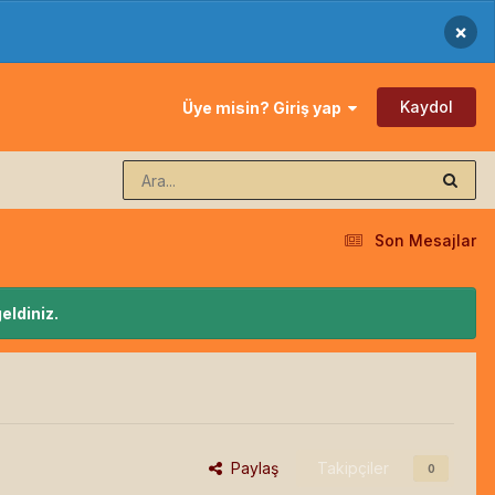
×
Kaydol
Üye misin? Giriş yap
Son Mesajlar
eldiniz.
Paylaş
Takipçiler
0