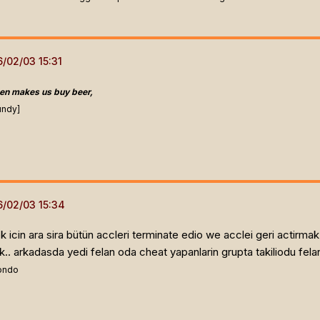
en makes us buy beer,
undy]
 icin ara sira bütün accleri terminate edio we acclei geri actirm
k.. arkadasda yedi felan oda cheat yapanlarin grupta takiliodu felan
mondo