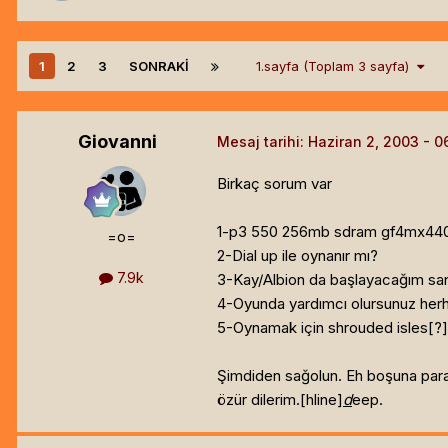
1
2
3
SONRAKI
1.sayfa (Toplam 3 sayfa)
Giovanni
Mesaj tarihi:
Haziran 2, 2003
Birkaç sorum var
1-p3 550 256mb sdram gf4mx440 gi
=o=
2-Dial up ile oynanır mı?
7.9k
3-Kay/Albion da başlayacağım sanı
4-Oyunda yardımcı olursunuz herh
5-Oynamak için shrouded isles[?]
Şimdiden sağolun. Eh boşuna para 
özür dilerim.[hline]
d
eep.