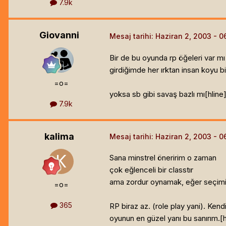
7.9k
Giovanni
Mesaj tarihi:
Haziran 2, 2003
Bir de bu oyunda rp öğeleri var mı
girdiğimde her ırktan insan koyu 
=o=
yoksa sb gibi savaş bazlı mı[hline
7.9k
kalima
Mesaj tarihi:
Haziran 2, 2003
Sana minstrel öneririm o zaman
çok eğlenceli bir classtır
ama zordur oynamak, eğer seçimin 
=o=
365
RP biraz az. (role play yani). Ken
oyunun en güzel yanı bu sanırım.[h