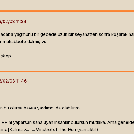
 acaba yağmurlu bir gecede uzun bir seyahatten sonra koşarak hanın 
bir muhabbete dalmış vs
]
d
eep.
bu olursa bayaa yardımcı da olabilirim
di RP ni yaparsan sana uyan insanlar bulursun mutlaka. Ama genelde 
line]
Kalima X.......Minstrel of The Hun (yarı aktif)