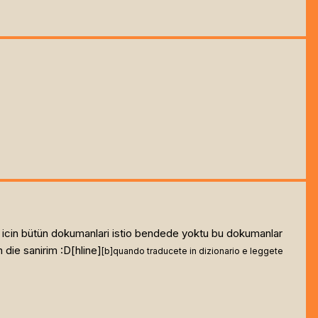
ak icin bütün dokumanlari istio bendede yoktu bu dokumanlar
 die sanirim :D[hline]
[b]
quando traducete in dizionario e leggete