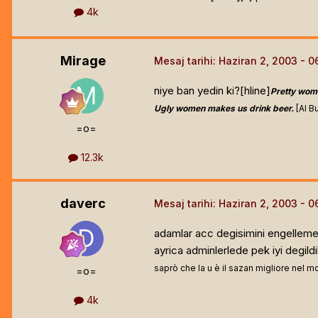
4k
Mirage
Mesaj tarihi:
Haziran 2, 2003
niye ban yedin ki?[hline]
Pretty wom
Ugly women makes us drink beer.
[Al B
=o=
12.3k
daverc
Mesaj tarihi:
Haziran 2, 2003
adamlar acc degisimini engellemek
ayrica adminlerlede pek iyi degildi
saprò che la u è il sazan migliore nel 
=o=
4k