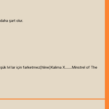
daha şart olur.
k lvl lar için farketmez[hline]
Kalima X.......Minstrel of The