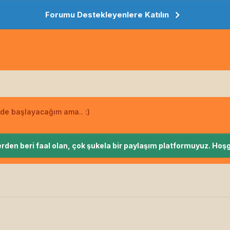
Forumu Destekleyenlere Katılın
de başlayacağım ama.. :)
rden beri faal olan, çok şukela bir paylaşım platformuyuz. Hoşg