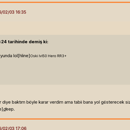
24 tarihinde demiş ki:
yunda lol[hline]
Oski lvl50 Hero RR3+
 diye baktım böyle karar verdim ama tabii bana yol gösterecek sizsi
e]
d
eep.