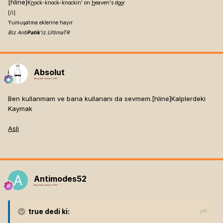
[hline]
K
n
ock-knock-knockin' on
h
eaven's d
oo
r
[/i]
Yumuşatma eklerine hayır.
Biz Anti
Patik
'iz.UltimaTR
Absolut
Mesaj tarihi:
Haziran 5, 2003
Ben kullanmam ve bana kullananı da sevmem.[hline]
Kalplerdeki
Kaymak
Asli
Antimodes52
Mesaj tarihi:
Haziran 5, 2003
true
dedi ki: