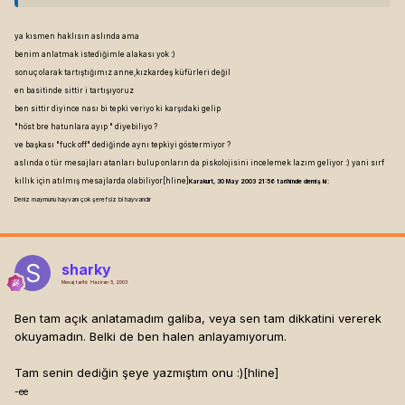
ya kısmen haklısın aslında ama
benim anlatmak istediğimle alakası yok :)
sonuç olarak tartıştığımız anne,kızkardeş küfürleri değil
en basitinde sittir i tartışıyoruz
ben sittir diyince nası bi tepki veriyo ki karşıdaki gelip
"höst bre hatunlara ayıp " diyebiliyo ?
ve başkası "fuck off" dediğinde aynı tepkiyi göstermiyor ?
aslında o tür mesajları atanları bulup onların da piskolojisini incelemek lazım geliyor :) yani sırf
kıllık için atılmış mesajlarda olabiliyor[hline]
Karakurt, 30 May 2003 21:56 tarihinde demiş ki:
Deniz maymunu hayvanı çok şerefsiz bi hayvandır
sharky
Mesaj tarihi:
Haziran 5, 2003
Ben tam açık anlatamadım galiba, veya sen tam dikkatini vererek
okuyamadın. Belki de ben halen anlayamıyorum.
Tam senin dediğin şeye yazmıştım onu :)[hline]
-ee