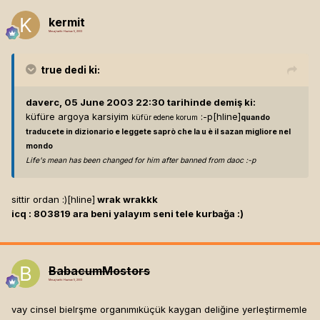
kermit
Mesaj tarihi:
Haziran 5, 2003
true
dedi ki:
daverc, 05 June 2003 22:30 tarihinde demiş ki:
küfüre argoya karsiyim
:-p[hline]
küfür edene korum
quando
traducete in dizionario e leggete saprò che la u è il sazan migliore nel
mondo
Life's mean has been changed for him after banned from daoc :-p
sittir ordan :)[hline]
wrak wrakkk
icq : 803819 ara beni yalayım seni tele kurbağa :)
BabacumMostors
Mesaj tarihi:
Haziran 5, 2003
vay cinsel bielrşme organımıküçük kaygan deliğine yerleştirmemle