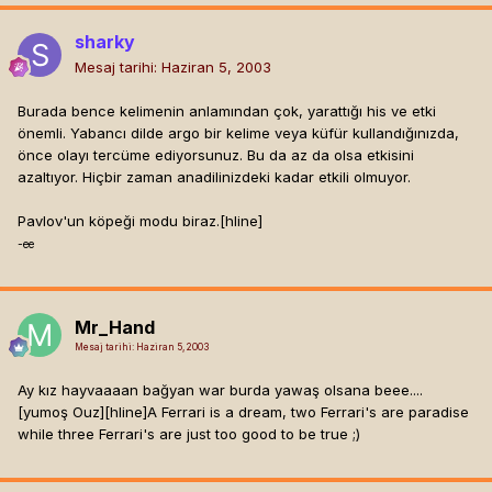
sharky
Mesaj tarihi:
Haziran 5, 2003
Burada bence kelimenin anlamından çok, yarattığı his ve etki
önemli. Yabancı dilde argo bir kelime veya küfür kullandığınızda,
önce olayı tercüme ediyorsunuz. Bu da az da olsa etkisini
azaltıyor. Hiçbir zaman anadilinizdeki kadar etkili olmuyor.
Pavlov'un köpeği modu biraz.[hline]
-ee
Mr_Hand
Mesaj tarihi:
Haziran 5, 2003
Ay kız hayvaaaan bağyan war burda yawaş olsana beee....
[yumoş Ouz]
[hline]
A Ferrari is a dream, two Ferrari's are paradise
while three Ferrari's are just too good to be true ;)