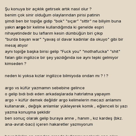
Şu konuya bir açıklık getirsek artık nasıl olur ?
benim çok sinir olduğum olaylarından pirisi patinin
şimdi ben bir topiğe gidip "bok" "sıçar" "sittir" ne biliyim buna
yakın
argo
bir kelime kullandığımda ki genelde espri
nihayetindedir bu laflarım kesin dümbüğün biri çıkıp
"burda bayan war" "yavaş ol davar kadınlar da okuyo" gibi bir
mesaj atıyor
aynı topiğe başka birisi gelip "Fuck you" "mothafucka" "shit"
falan gibi ingilizce bir şey yazdığında ise aynı tepki gelmiyor
kimseden ?
neden ki yoksa kızlar ingilizce bilmiyoda ondan mı ? ! ?
argo vs küfür yazmamın sebebine gelince
o gelip bıdı bıdı eden arkadaşlarada hatırlatma yapayım
argo = küfür demek değildir argo kelimelerin mecazi anlamını
kullanarak , değişik anlamlar yükleyerek komik , eğlenceli bi yazı
yazma konuşma şeklidir
ben sonuç olarak gelip buraya anne , hanım , kız kardeş (bkz.
ana-avrat-bacı) içeren hakaretler yazmıyorum