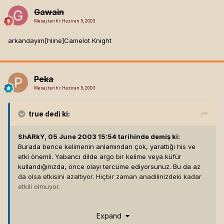
Gawain
Mesaj tarihi:
Haziran 5, 2003
arkandayım[hline]
Camelot Knight
Peka
Mesaj tarihi:
Haziran 5, 2003
true
dedi ki:
ShARkY, 05 June 2003 15:54 tarihinde demiş ki:
Burada bence kelimenin anlamından çok, yarattığı his ve
etki önemli. Yabancı dilde argo bir kelime veya küfür
kullandığınızda, önce olayı tercüme ediyorsunuz. Bu da az
da olsa etkisini azaltıyor. Hiçbir zaman anadilinizdeki kadar
etkili olmuyor.
Pavlov'un köpeği modu biraz.[hline]
Expand
-ee