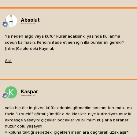
Absolut
Mesaj tarihi:
Haziran 5, 2003
Ya neden argo veya küfür kullanacaksınki yazında kullanma
soeun kalmasın. Kendini ifade etmen için illa bunlar mı gerekli?
[hline]
Kalplerdeki Kaymak
Asli
Kaspar
Mesaj tarihi:
Haziran 5, 2003
valla hiç öle ingilizce küfür edenini görmedim sanırım forumda.. en
fazla "u suck!" görmüşümdür o da klasiktir. niye küfrediyosunuz ki
akrdeşçe yaşayın! çiçekler böcekler ve bilimum kuşlarla beraber
huzur dolu yaşayın!
*!koluna taktığı sepetteki çiçekleri insanlara dağıtarak uzaklaşır*