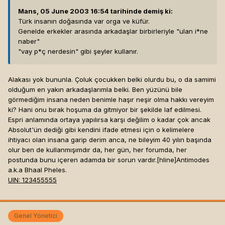
Mans, 05 June 2003 16:54 tarihinde demiş ki:
Türk insanın doğasında var orga ve küfür.
Genelde erkekler arasında arkadaşlar birbirleriyle "ulan i*ne
naber"
"vay p*ç nerdesin" gibi şeyler kullanır.
Alakası yok bununla. Çoluk çocukken belki olurdu bu, o da samimi
olduğum en yakın arkadaşlarımla belki. Ben yüzünü bile
görmediğim insana neden benimle haşır neşir olma hakkı vereyim
ki? Hani onu bırak hoşuma da gitmiyor bir şekilde laf edilmesi.
Espri anlamında ortaya yapılırsa karşı değilim o kadar çok ancak
Absolut'ün dediği gibi kendini ifade etmesi için o kelimelere
ihtiyacı olan insana garip derim anca, ne bileyim 40 yılın başında
olur ben de kullanmışımdır da, her gün, her forumda, her
postunda bunu içeren adamda bir sorun vardır.[hline]
Antimodes
a.k.a Bhaal Pheles.
UIN: 123455555
Genel Yönetici