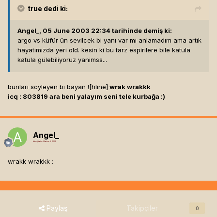
true
dedi ki:
Angel_, 05 June 2003 22:34 tarihinde demiş ki:
argo vs küfür ün sevilcek bi yanı var mı anlamadım ama artık
hayatımızda yeri old. kesin ki bu tarz espirilere bile katula
katula gülebiliyoruz yanimss...
bunları söyleyen bi bayan ![hline]
wrak wrakkk
icq : 803819 ara beni yalayım seni tele kurbağa :)
Angel_
Mesaj tarihi:
Haziran 5, 2003
wrakk wrakkk :
Paylaş
Takipçiler
0