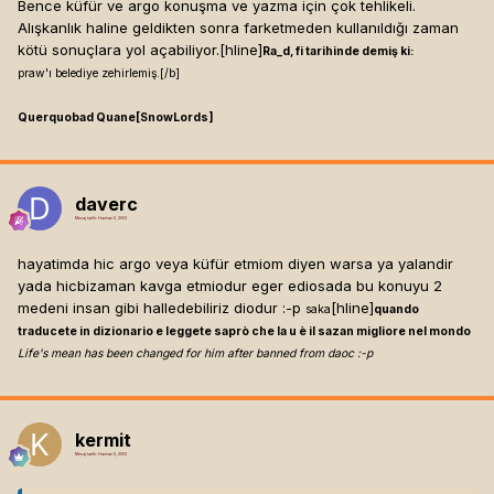
Bence küfür ve argo konuşma ve yazma için çok tehlikeli.
Alışkanlık haline geldikten sonra farketmeden kullanıldığı zaman
kötü sonuçlara yol açabiliyor.[hline]
Ra_d, fi tarihinde demiş ki:
praw'ı belediye zehirlemiş.[/b]
Querquobad Quane[SnowLords]
daverc
Mesaj tarihi:
Haziran 5, 2003
hayatimda hic argo veya küfür etmiom diyen warsa ya yalandir
yada hicbizaman kavga etmiodur eger ediosada bu konuyu 2
medeni insan gibi halledebiliriz diodur :-p
[hline]
saka
quando
traducete in dizionario e leggete saprò che la u è il sazan migliore nel mondo
Life's mean has been changed for him after banned from daoc :-p
kermit
Mesaj tarihi:
Haziran 5, 2003