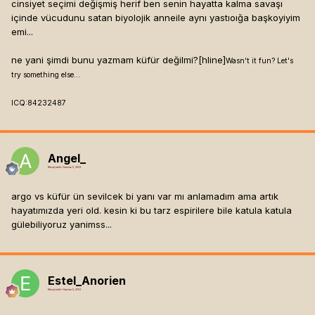
cinsiyet seçimi değişmiş herif ben senin hayatta kalma savaşı
içinde vücudunu satan biyolojik anneile aynı yastıoığa başkoyiyim
emi...
ne yani şimdi bunu yazmam küfür değilmi?[hline]
Wasn't it fun? Let's
try something else...
ICQ:84232487
Angel_
Mesaj tarihi:
Haziran 5, 2003
argo vs küfür ün sevilcek bi yanı var mı anlamadım ama artık
hayatımızda yeri old. kesin ki bu tarz espirilere bile katula katula
gülebiliyoruz yanimss...
Estel_Anorien
Mesaj tarihi:
Haziran 5, 2003