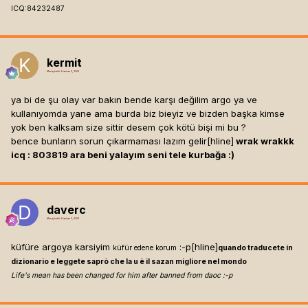
ICQ:84232487
kermit
Mesaj tarihi:
Haziran 5, 2003
ya bi de şu olay var bakın bende karşı değilim argo ya ve
kullanıyomda yane ama burda biz bieyiz ve bizden başka kimse
yok ben kalksam size sittir desem çok kötü bişi mi bu ?
bence bunların sorun çıkarmaması lazım gelir[hline]
wrak wrakkk
icq : 803819 ara beni yalayım seni tele kurbağa :)
daverc
Mesaj tarihi:
Haziran 5, 2003
küfüre argoya karsiyim
:-p[hline]
küfür edene korum
quando traducete in
dizionario e leggete saprò che la u è il sazan migliore nel mondo
Life's mean has been changed for him after banned from daoc :-p