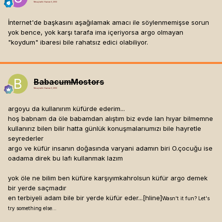
Mesaj tarihi:
Haziran 5, 2003
İnternet'de başkasını aşağılamak amacı ile söylenmemişse sorun
yok bence, yok karşı tarafa ima içeriyorsa argo olmayan
"koydum" ibaresi bile rahatsız edici olabiliyor.
BabacumMostors
Mesaj tarihi:
Haziran 5, 2003
argoyu da kullanırım küfürde ederim...
hoş babnam da öle babamdan alıştım biz evde lan hıyar bilmemne
kullanırız bilen bilir hatta günlük konuşmalarıumızı bile hayretle
seyrederler
argo ve küfür insanın doğasında varyani adamın biri O.çocuğu ise
oadama direk bu lafı kullanmak lazım
yok öle ne bilim ben küfüre karşıyımkahrolsun küfür argo demek
bir yerde saçmadır
en terbiyeli adam bile bir yerde küfür eder...[hline]
Wasn't it fun? Let's
try something else...