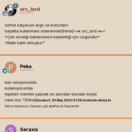
orc_lord
Mesaj tarihi:
Haziran 5, 2003
nefret ediyorum argo ve küfürden!
hayatta kullanmam istememde![hline]
===> orc_lord <===
*Çok sevdiği babannesini kaybettiği için üzgündür*
*Balık katili olmuştur*
Peka
Mesaj tarihi:
Haziran 5, 2003
ben seviyorumda
kullanıyorumda
tepkileri mantıklı yapsak en azından bundan böyle
nasıl olur ?[hline]
Karakurt, 30 May 2003 21:56 tarihinde demiş ki:
Deniz maymunu hayvanı çok şerefsiz bi hayvandır
Seraxis