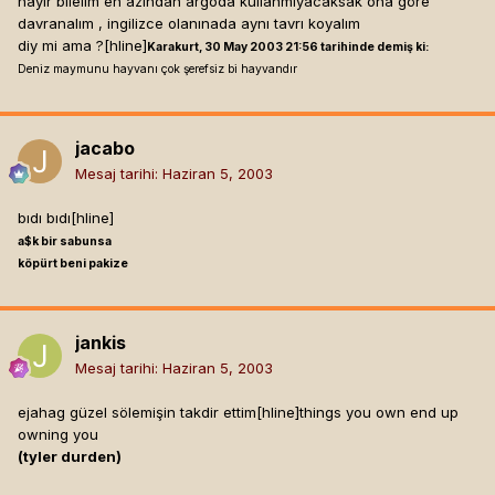
hayır bilelim en azından argoda kullanmıyacaksak ona göre
davranalım , ingilizce olanınada aynı tavrı koyalım
diy mi ama ?[hline]
Karakurt, 30 May 2003 21:56 tarihinde demiş ki:
Deniz maymunu hayvanı çok şerefsiz bi hayvandır
jacabo
Mesaj tarihi:
Haziran 5, 2003
bıdı bıdı[hline]
a$k bir sabunsa
köpürt beni pakize
jankis
Mesaj tarihi:
Haziran 5, 2003
ejahag güzel sölemişin takdir ettim[hline]
things you own end up
owning you
(tyler durden)