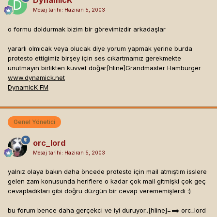
DynamicK
Mesaj tarihi:
Haziran 5, 2003
o formu doldurmak bizim bir görevimizdir arkadaşlar
yararlı olmıcak veya olucak diye yorum yapmak yerine burda
protesto ettigimiz birşey için ses cıkartmamız gerekmekte
unutmayın birlikten kuvvet doğar[hline]
Grandmaster Hamburger
www.dynamick.net
DynamicK FM
Genel Yönetici
orc_lord
Mesaj tarihi:
Haziran 5, 2003
yalnız olaya bakın daha öncede protesto için mail atmıştım isslere
gelen zam konusunda heriflere o kadar çok mail gitmişki çok geç
cevapladıkları gibi doğru düzgün bir cevap verememişlerdi :)
bu forum bence daha gerçekci ve iyi duruyor..[hline]
===> orc_lord