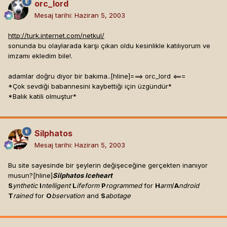
orc_lord
Mesaj tarihi:
Haziran 5, 2003
http://turk.internet.com/netkul/
sonunda bu olaylarada karşı çıkan oldu kesinlikle katılıyorum ve
imzamı ekledim bile!.
adamlar doğru diyor bir bakıma..[hline]
===> orc_lord <===
*Çok sevdiği babannesini kaybettiği için üzgündür*
*Balık katili olmuştur*
Silphatos
Mesaj tarihi:
Haziran 5, 2003
Bu site sayesinde bir şeylerin değişeceğine gerçekten inanıyor
musun?[hline]
Silphatos Iceheart
S
ynthetic
I
ntelligent
L
ifeform
P
rogrammed
for
H
arm
/
A
ndroid
T
rained
for
O
bservation
and
S
abotage