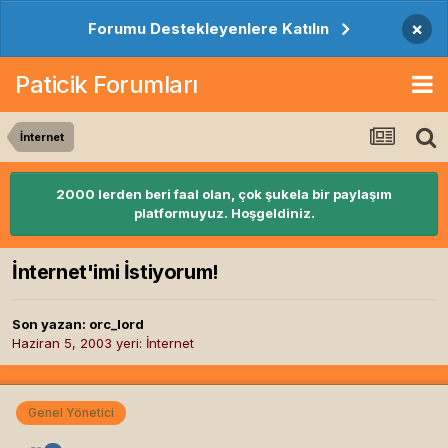
×
Forumu Destekleyenlere Katılın
Paticik Forumları
İnternet
2000 lerden beri faal olan, çok şukela bir paylaşım
platformuyuz. Hoşgeldiniz.
İnternet'imi İstiyorum!
Son yazan:
orc_lord
Haziran 5, 2003
yeri:
İnternet
Genel Yönetici