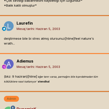
*Çok sevdiği babannesini kaybettiği için üzgündür*
*Balık katili olmuştur*
Laurefin
Mesaj tarihi:
Haziran 5, 2003
deiştirmese bile bi stres atmış olursunuz[hline]
feel nature's
wrath...
Adiemus
Mesaj tarihi:
Haziran 5, 2003
(bkz: 9 haziran)[hline]
`eğer tanrı varsa, parmağını bile kıpırdatmadan tüm
kötülüklere nasıl katlanıyor`
stendhal
Admin