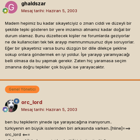
ghaldszar
Mesaj tarihi:
Haziran 5, 2003
Madem hepimiz bu kadar sikayetciyiz o zman ciddi ve düzeyli bir
şekilde tepki gösteren bir yere imzamızı atmamız kadar doğal bir
durum olamaz. Bunu düzeltecek kişiler ne forumlarda geziyorlar
ne de kullanıcıları tek tek arayıp memnunmusunuz diye soruyorlar.
Eğer bir şikayetiniz varsa bunu düzgün bir dille dilekçe şekline
sokup onlara göndermek en iyi yoldur. İşe yarayıp yaramıyacağı
belli olmasa da bu yapmak gerekir. Zaten hiç yaramasa seçim
zmanına doğru tepkiler çok büyük ise yarayacaktır.
Genel Yönetici
orc_lord
Mesaj tarihi:
Haziran 5, 2003
ben bu tepkilerin yinede işe yarayacağına inanıyorum..
türkiyenin en büyük isslerinden biri arkasında varken..[hline]
===>
orc_lord <===