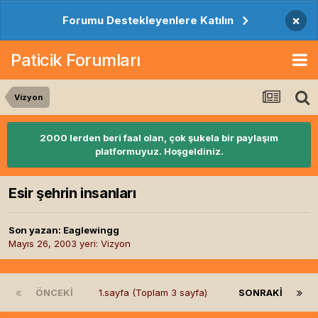
×
Forumu Destekleyenlere Katılın
Paticik Forumları
Vizyon
2000 lerden beri faal olan, çok şukela bir paylaşım
platformuyuz. Hoşgeldiniz.
Esir şehrin insanları
Son yazan:
Eaglewingg
Mayıs 26, 2003
yeri:
Vizyon
ÖNCEKI
1.sayfa (Toplam 3 sayfa)
SONRAKI