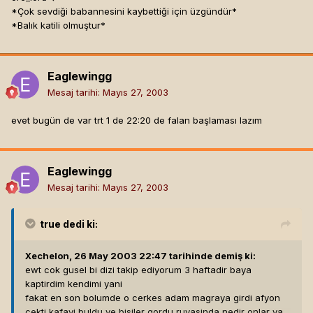
*Çok sevdiği babannesini kaybettiği için üzgündür*
*Balık katili olmuştur*
Eaglewingg
Mesaj tarihi:
Mayıs 27, 2003
evet bugün de var trt 1 de 22:20 de falan başlaması lazım
Eaglewingg
Mesaj tarihi:
Mayıs 27, 2003
true
dedi ki:
Xechelon, 26 May 2003 22:47 tarihinde demiş ki:
ewt cok gusel bi dizi takip ediyorum 3 haftadir baya
kaptirdim kendimi yani
fakat en son bolumde o cerkes adam magraya girdi afyon
cekti kafayi buldu ve bisiler gordu ruyasinda nedir onlar ya