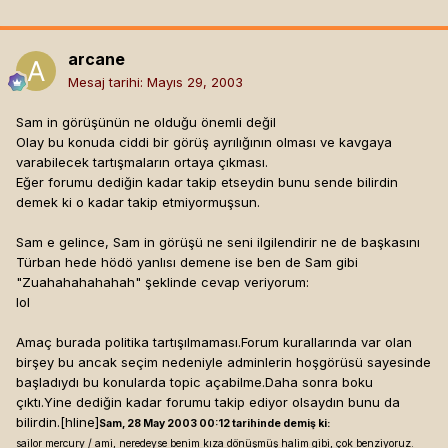
arcane
Mesaj tarihi:
Mayıs 29, 2003
Sam in görüşünün ne olduğu önemli değil
Olay bu konuda ciddi bir görüş ayrılığının olması ve kavgaya
varabilecek tartışmaların ortaya çıkması.
Eğer forumu dediğin kadar takip etseydin bunu sende bilirdin
demek ki o kadar takip etmiyormuşsun.
Sam e gelince, Sam in görüşü ne seni ilgilendirir ne de başkasını
Türban hede hödö yanlısı demene ise ben de Sam gibi
"Zuahahahahahah" şeklinde cevap veriyorum:
lol
Amaç burada politika tartışılmaması.Forum kurallarında var olan
birşey bu ancak seçim nedeniyle adminlerin hoşgörüsü sayesinde
başladıydı bu konularda topic açabilme.Daha sonra boku
çıktı.Yine dediğin kadar forumu takip ediyor olsaydın bunu da
bilirdin.[hline]
Sam, 28 May 2003 00:12 tarihinde demiş ki:
sailor mercury / ami, neredeyse benim kıza dönüşmüş halim gibi, çok benziyoruz.