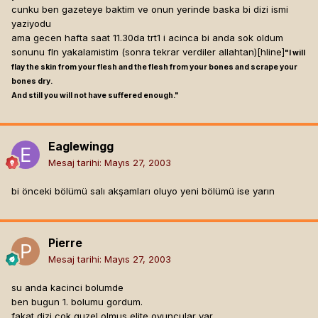
cunku ben gazeteye baktim ve onun yerinde baska bi dizi ismi
yaziyodu
ama gecen hafta saat 11.30da trt1 i acinca bi anda sok oldum
sonunu fln yakalamistim (sonra tekrar verdiler allahtan)[hline]
"I will
flay the skin from your flesh and the flesh from your bones and scrape your
bones dry.
And still you will not have suffered enough."
Eaglewingg
Mesaj tarihi:
Mayıs 27, 2003
bi önceki bölümü salı akşamları oluyo yeni bölümü ise yarın
Pierre
Mesaj tarihi:
Mayıs 27, 2003
su anda kacinci bolumde
ben bugun 1. bolumu gordum.
fakat dizi cok guzel olmus elite oyuncular var.