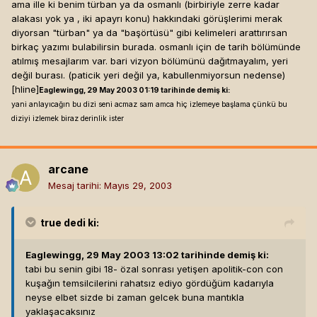
ama ille ki benim türban ya da osmanlı (birbiriyle zerre kadar
alakası yok ya , iki apayrı konu) hakkındaki görüşlerimi merak
diyorsan "türban" ya da "başörtüsü" gibi kelimeleri arattırırsan
birkaç yazımı bulabilirsin burada. osmanlı için de tarih bölümünde
atılmış mesajlarım var. bari vizyon bölümünü dağıtmayalım, yeri
değil burası. (paticik yeri değil ya, kabullenmiyorsun nedense)
[hline]
Eaglewingg, 29 May 2003 01:19 tarihinde demiş ki:
yani anlayıcağın bu dizi seni acmaz sam amca hiç izlemeye başlama çünkü bu
diziyi izlemek biraz derinlik ister
arcane
Mesaj tarihi:
Mayıs 29, 2003
true
dedi ki:
Eaglewingg, 29 May 2003 13:02 tarihinde demiş ki:
tabi bu senin gibi 18- özal sonrası yetişen apolitik-con con
kuşağın temsilcilerini rahatsız ediyo gördüğüm kadarıyla
neyse elbet sizde bi zaman gelcek buna mantıkla
yaklaşacaksınız