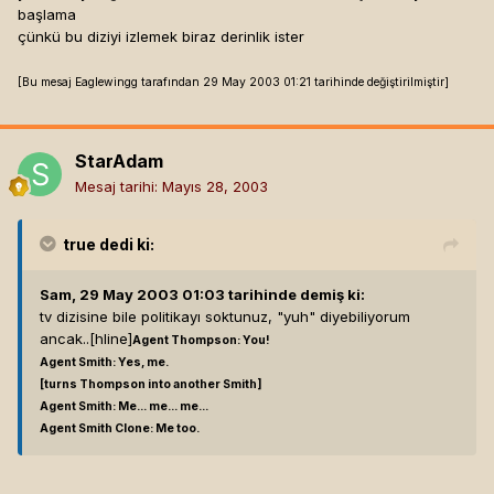
başlama
çünkü bu diziyi izlemek biraz derinlik ister
[Bu mesaj Eaglewingg tarafından 29 May 2003 01:21 tarihinde değiştirilmiştir]
StarAdam
Mesaj tarihi:
Mayıs 28, 2003
true
dedi ki:
Sam, 29 May 2003 01:03 tarihinde demiş ki:
tv dizisine bile politikayı soktunuz, "yuh" diyebiliyorum
ancak..[hline]
Agent Thompson: You!
Agent Smith: Yes, me.
[turns Thompson into another Smith]
Agent Smith: Me... me... me...
Agent Smith Clone: Me too.