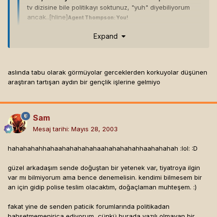
tv dizisine bile politikayı soktunuz, "yuh" diyebiliyorum
ancak..[hline]
Agent Thompson: You!
Agent Smith: Yes, me.
Expand
[turns Thompson into another Smith]
Agent Smith: Me... me... me...
Agent Smith Clone: Me too.
aslında tabu olarak görmüyolar gerceklerden korkuyolar düşünen
araştıran tartışan aydın bir gençlik işlerine gelmiyo
Valla ben politikayı niye tabu olarak gördüğünüzü
anlamadım.
Sam
Mesaj tarihi:
Mayıs 28, 2003
hahahahahhahaahahahahahaahahahahahhaahahahah :lol: :D
güzel arkadaşım sende doğuştan bir yetenek var, tiyatroya ilgin
var mı bilmiyorum ama bence denemelisin. kendimi bilmesem bir
an için gidip polise teslim olacaktım, doğaçlaman muhteşem. :)
fakat yine de senden paticik forumlarında politikadan
bahsetmemenirica ediyorum, çünkü burada yazılı olmayan bir