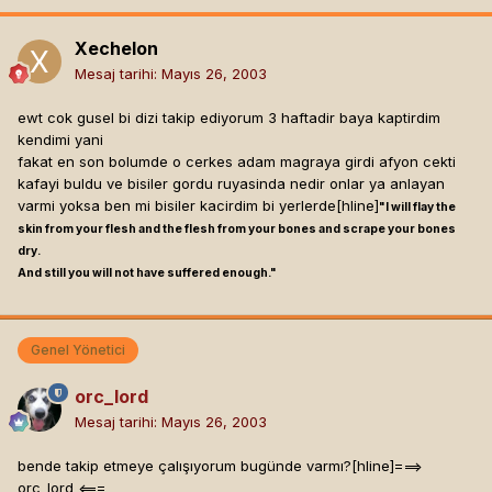
Xechelon
Mesaj tarihi:
Mayıs 26, 2003
ewt cok gusel bi dizi takip ediyorum 3 haftadir baya kaptirdim
kendimi yani
fakat en son bolumde o cerkes adam magraya girdi afyon cekti
kafayi buldu ve bisiler gordu ruyasinda nedir onlar ya anlayan
varmi yoksa ben mi bisiler kacirdim bi yerlerde[hline]
"I will flay the
skin from your flesh and the flesh from your bones and scrape your bones
dry.
And still you will not have suffered enough."
Genel Yönetici
orc_lord
Mesaj tarihi:
Mayıs 26, 2003
bende takip etmeye çalışıyorum bugünde varmı?[hline]
===>
orc_lord <===