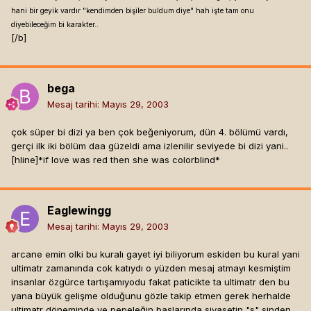
hani bir geyik vardır "kendimden bişiler buldum diye" hah işte tam onu
diyebileceğim bi karakter..
[/b]
bega
Mesaj tarihi:
Mayıs 29, 2003
çok süper bi dizi ya ben çok beğeniyorum, dün 4. bölümü vardı,
gerçi ilk iki bölüm daa güzeldi ama izlenilir seviyede bi dizi yani..
[hline]
*if love was red then she was colorblind*
Eaglewingg
Mesaj tarihi:
Mayıs 29, 2003
arcane emin olki bu kuralı gayet iyi biliyorum eskiden bu kural yani
ultimatr zamanında cok katıydı o yüzden mesaj atmayı kesmiştim
insanlar özgürce tartışamıyodu fakat paticikte ta ultimatr den bu
yana büyük gelişme olduğunu gözle takip etmen gerek herhalde
ultimatr döneminde ve pepeleğin başlarında siyasetin "s" sinden