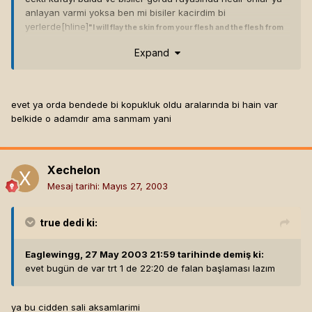
anlayan varmi yoksa ben mi bisiler kacirdim bi
yerlerde[hline]
"I will flay the skin from your flesh and the flesh from
your bones and scrape your bones dry.
Expand
And still you will not have suffered enough."
evet ya orda bendede bi kopukluk oldu aralarında bi hain var
belkide o adamdır ama sanmam yani
Xechelon
Mesaj tarihi:
Mayıs 27, 2003
true
dedi ki:
Eaglewingg, 27 May 2003 21:59 tarihinde demiş ki:
evet bugün de var trt 1 de 22:20 de falan başlaması lazım
ya bu cidden sali aksamlarimi