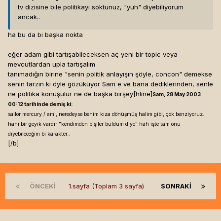
tv dizisine bile politikayı soktunuz, "yuh" diyebiliyorum
ancak..
ha bu da bi başka nokta
eğer adam gibi tartışabileceksen aç yeni bir topic veya
mevcutlardan upla tartışalım
tanımadığın birine "senin politik anlayışın şöyle, concon" demekse
senin tarzın ki öyle gözüküyor Sam e ve bana dediklerinden, senle
ne politika konuşulur ne de başka birşey[hline]
Sam, 28 May 2003
00:12 tarihinde demiş ki:
sailor mercury / ami, neredeyse benim kıza dönüşmüş halim gibi, çok benziyoruz.
hani bir geyik vardır "kendimden bişiler buldum diye" hah işte tam onu
diyebileceğim bi karakter..
[/b]
ÖNCEKI
1.sayfa (Toplam 3 sayfa)
SONRAKI