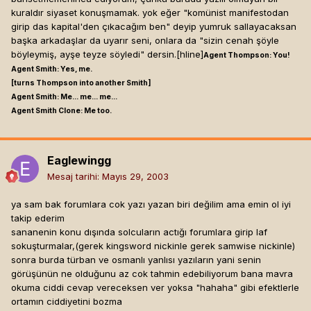
kuraldır siyaset konuşmamak. yok eğer "komünist manifestodan
girip das kapital'den çıkacağım ben" deyip yumruk sallayacaksan
başka arkadaşlar da uyarır seni, onlara da "sizin cenah şöyle
böyleymiş, ayşe teyze söyledi" dersin.[hline]
Agent Thompson: You!
Agent Smith: Yes, me.
[turns Thompson into another Smith]
Agent Smith: Me... me... me...
Agent Smith Clone: Me too.
Eaglewingg
Mesaj tarihi:
Mayıs 29, 2003
ya sam bak forumlara cok yazı yazan biri değilim ama emin ol iyi
takip ederim
sananenin konu dışında solcuların actığı forumlara girip laf
sokuşturmalar,(gerek kingsword nickinle gerek samwise nickinle)
sonra burda türban ve osmanlı yanlısı yazıların yani senin
görüşünün ne olduğunu az cok tahmin edebiliyorum bana mavra
okuma ciddi cevap vereceksen ver yoksa "hahaha" gibi efektlerle
ortamın ciddiyetini bozma