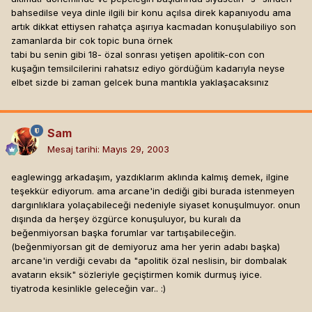
bahsedilse veya dinle ilgili bir konu açılsa direk kapanıyodu ama
artık dikkat ettiysen rahatça aşırıya kacmadan konuşulabiliyo son
zamanlarda bir cok topic buna örnek
tabi bu senin gibi 18- özal sonrası yetişen apolitik-con con
kuşağın temsilcilerini rahatsız ediyo gördüğüm kadarıyla neyse
elbet sizde bi zaman gelcek buna mantıkla yaklaşacaksınız
Sam
Mesaj tarihi:
Mayıs 29, 2003
eaglewingg arkadaşım, yazdıklarım aklında kalmış demek, ilgine
teşekkür ediyorum. ama arcane'in dediği gibi burada istenmeyen
dargınlıklara yolaçabileceği nedeniyle siyaset konuşulmuyor. onun
dışında da herşey özgürce konuşuluyor, bu kuralı da
beğenmiyorsan başka forumlar var tartışabileceğin.
(beğenmiyorsan git de demiyoruz ama her yerin adabı başka)
arcane'in verdiği cevabı da "apolitik özal neslisin, bir dombalak
avatarın eksik" sözleriyle geçiştirmen komik durmuş iyice.
tiyatroda kesinlikle geleceğin var.. :)