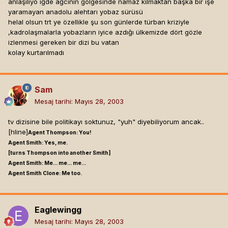
anlaşılıyo iğde ağcının gölgesinde namaz kılmaktan başka bir işe
yaramayan anadolu alehtarı yobaz sürüsü
helal olsun trt ye özellikle şu son günlerde türban kriziyle
,kadrolaşmalarla yobazların iyice azdığı ülkemizde dört gözle
izlenmesi gereken bir dizi bu vatan
kolay kurtarılmadı
Sam
Mesaj tarihi:
Mayıs 28, 2003
tv dizisine bile politikayı soktunuz, "yuh" diyebiliyorum ancak..
[hline]
Agent Thompson: You!
Agent Smith: Yes, me.
[turns Thompson into another Smith]
Agent Smith: Me... me... me...
Agent Smith Clone: Me too.
Eaglewingg
Mesaj tarihi:
Mayıs 28, 2003