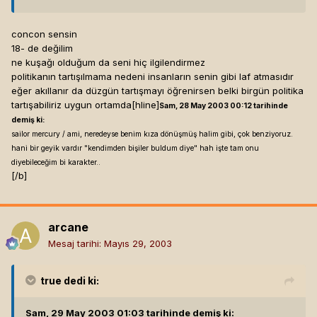
concon sensin
18- de değilim
ne kuşağı olduğum da seni hiç ilgilendirmez
politikanın tartışılmama nedeni insanların senin gibi laf atmasıdır
eğer akıllanır da düzgün tartışmayı öğrenirsen belki birgün politika
tartışabiliriz uygun ortamda[hline]
Sam, 28 May 2003 00:12 tarihinde
demiş ki:
sailor mercury / ami, neredeyse benim kıza dönüşmüş halim gibi, çok benziyoruz.
hani bir geyik vardır "kendimden bişiler buldum diye" hah işte tam onu
diyebileceğim bi karakter..
[/b]
arcane
Mesaj tarihi:
Mayıs 29, 2003
true
dedi ki:
Sam, 29 May 2003 01:03 tarihinde demiş ki: