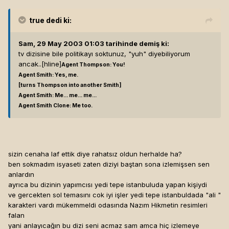
true
dedi ki:
Sam, 29 May 2003 01:03 tarihinde demiş ki:
tv dizisine bile politikayı soktunuz, "yuh" diyebiliyorum
ancak..[hline]
Agent Thompson: You!
Agent Smith: Yes, me.
[turns Thompson into another Smith]
Agent Smith: Me... me... me...
Agent Smith Clone: Me too.
sizin cenaha laf ettik diye rahatsız oldun herhalde ha?
ben sokmadım isyaseti zaten diziyi baştan sona izlemişsen sen
anlardın
ayrıca bu dizinin yapımcısı yedi tepe istanbuluda yapan kişiydi
ve gercekten sol temasını cok iyi işler yedi tepe istanbuldada "ali "
karakteri vardı mükemmeldi odasında Nazım Hikmetin resimleri
falan
yani anlayıcağın bu dizi seni acmaz sam amca hiç izlemeye