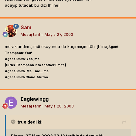
acayip tutacak bu dizi.[hline]
Sam
Mesaj tarihi:
Mayıs 27, 2003
meraklandım şimdi okuyunca da kaçırmışım tüh..[hline]
Agent
Thompson: You!
Agent Smith: Yes, me.
[turns Thompson into another Smith]
Agent Smith: Me... me... me...
Agent Smith Clone: Me too.
Eaglewingg
Mesaj tarihi:
Mayıs 28, 2003
true
dedi ki:
Pierre, 27 May 2003 23:13 tarihinde demiş ki: