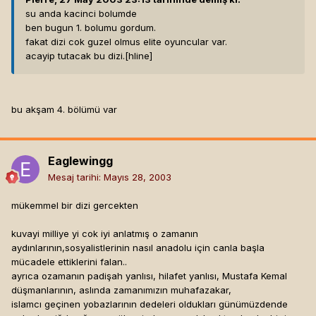
su anda kacinci bolumde
ben bugun 1. bolumu gordum.
fakat dizi cok guzel olmus elite oyuncular var.
acayip tutacak bu dizi.[hline]
bu akşam 4. bölümü var
Eaglewingg
Mesaj tarihi:
Mayıs 28, 2003
mükemmel bir dizi gercekten
kuvayi milliye yi cok iyi anlatmış o zamanın
aydınlarının,sosyalistlerinin nasıl anadolu için canla başla
mücadele ettiklerini falan..
ayrıca ozamanın padişah yanlısı, hilafet yanlısı, Mustafa Kemal
düşmanlarının, aslında zamanımızın muhafazakar,
islamcı geçinen yobazlarının dedeleri oldukları günümüzdende