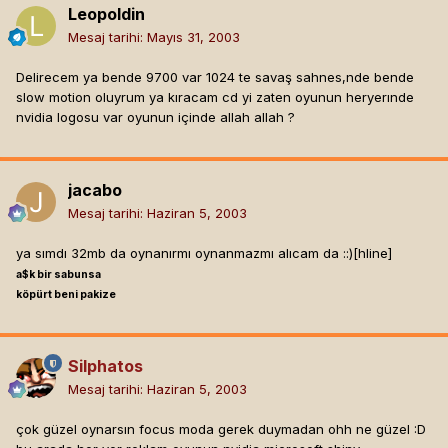
Leopoldin
Mesaj tarihi:
Mayıs 31, 2003
Delirecem ya bende 9700 var 1024 te savaş sahnes,nde bende
slow motion oluyrum ya kıracam cd yi zaten oyunun heryerınde
nvidia logosu var oyunun içinde allah allah ?
jacabo
Mesaj tarihi:
Haziran 5, 2003
ya sımdı 32mb da oynanırmı oynanmazmı alıcam da ::)[hline]
a$k bir sabunsa
köpürt beni pakize
Silphatos
Mesaj tarihi:
Haziran 5, 2003
çok güzel oynarsın focus moda gerek duymadan ohh ne güzel :D