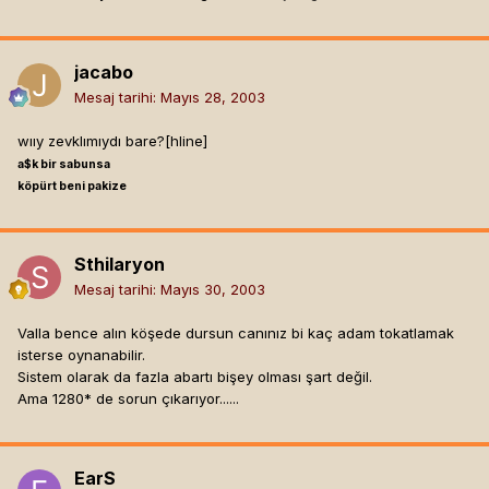
jacabo
Mesaj tarihi:
Mayıs 28, 2003
wııy zevklımıydı bare?[hline]
a$k bir sabunsa
köpürt beni pakize
Sthilaryon
Mesaj tarihi:
Mayıs 30, 2003
Valla bence alın köşede dursun canınız bi kaç adam tokatlamak
isterse oynanabilir.
Sistem olarak da fazla abartı bişey olması şart değil.
Ama 1280* de sorun çıkarıyor......
EarS