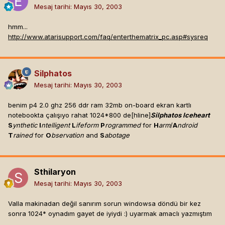
Mesaj tarihi:
Mayıs 30, 2003
hmm...
http://www.atarisupport.com/faq/enterthematrix_pc.asp#sysreq
Silphatos
Mesaj tarihi:
Mayıs 30, 2003
benim p4 2.0 ghz 256 ddr ram 32mb on-board ekran kartlı
notebookta çalışıyo rahat 1024*800 de[hline]
Silphatos Iceheart
S
ynthetic
I
ntelligent
L
ifeform
P
rogrammed
for
H
arm
/
A
ndroid
T
rained
for
O
bservation
and
S
abotage
Sthilaryon
Mesaj tarihi:
Mayıs 30, 2003
Valla makinadan değil sanırım sorun windowsa döndü bir kez
sonra 1024* oynadım gayet de iyiydi :) uyarmak amaclı yazmıştım