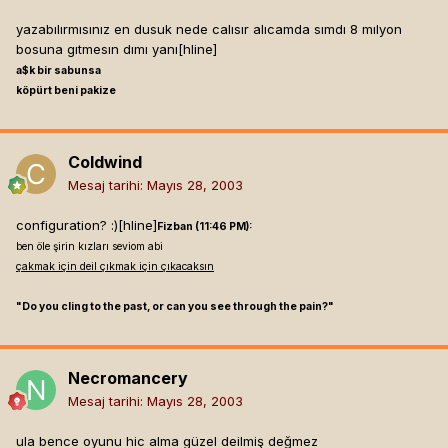
yazabılırmısınız en dusuk nede calısır alıcamda sımdı 8 mılyon
bosuna gıtmesın dımı yanı[hline]
a$k bir sabunsa
köpürt beni pakize
Coldwind
Mesaj tarihi:
Mayıs 28, 2003
configuration? :)[hline]
Fizban (11:46 PM):
ben öle şirin kızları seviom abi
çakmak için deil çıkmak için çıkacaksın
"Do you cling to the past, or can you see through the pain?"
Necromancery
Mesaj tarihi:
Mayıs 28, 2003
ula bence oyunu hic alma güzel deilmiş değmez