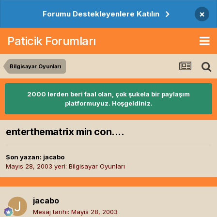
×
Forumu Destekleyenlere Katılın
Paticik Forumları
Bilgisayar Oyunları
2000 lerden beri faal olan, çok şukela bir paylaşım
platformuyuz. Hoşgeldiniz.
enterthematrix min con....
Son yazan:
jacabo
Mayıs 28, 2003
yeri:
Bilgisayar Oyunları
jacabo
Mesaj tarihi:
Mayıs 28, 2003