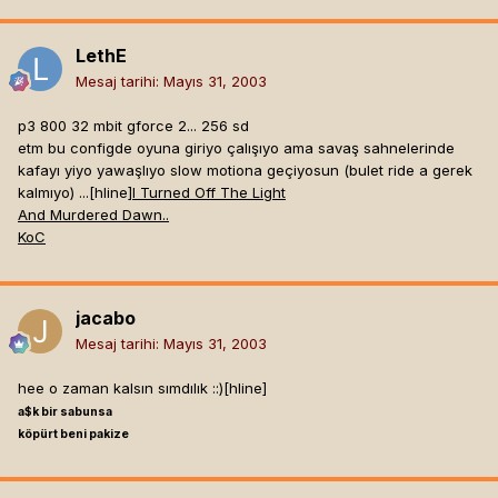
LethE
Mesaj tarihi:
Mayıs 31, 2003
p3 800 32 mbit gforce 2... 256 sd
etm bu configde oyuna giriyo çalışıyo ama savaş sahnelerinde
kafayı yiyo yawaşlıyo slow motiona geçiyosun (bulet ride a gerek
kalmıyo) ...[hline]
I Turned Off The Light
And Murdered Dawn..
KoC
jacabo
Mesaj tarihi:
Mayıs 31, 2003
hee o zaman kalsın sımdılık ::)[hline]
a$k bir sabunsa
köpürt beni pakize