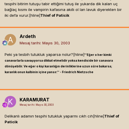
tespihi bitirim tutuşu tabir ettiğimi tutuş ile yukarda dik kalan uç
bağlaç kısmı ile vampirin kafasına akıllı ol lan lavuk diyerekten bir
iki defa vurur.[hline]
Thief of Paticik
Ardeth
Mesaj tarihi:
Mayıs 30, 2003
Peki ya tesbih tutukluk yaparsa nolur?[hline]
''Eğer o her kimki
canavarlarla savaşıyorsa dikkat etmelidir yoksa kendiside bir canavara
dönüşebilir. Ve eğer o kişi karanlığın derinliklerine uzun süre bakarsa;
karanlık onun kalbinin içine yansır.'' - Friedrich Nietzsche
KARAMURAT
Mesaj tarihi:
Mayıs 30, 2003
Delikanlı adamın tespihi tutukluk yaparmı cıkh cıh[hline]
Thief of
Paticik