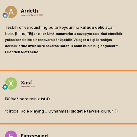
Ardeth
Mesaj tarihi:
Mayıs 30, 2003
Tesbih of vanquishing bu bi koydunmu kafada delik açar
hehe[hline]
''Eğer o her kimki canavarlarla savaşıyorsa dikkat etmelidir
yoksa kendiside bir canavara dönüşebilir. Ve eğer o kişi karanlığın
derinliklerine uzun süre bakarsa; karanlık onun kalbinin içine yansır.'' -
Friedrich Nietzsche
Xasf
Mesaj tarihi:
Mayıs 30, 2003
İRP'ye* sardırdınız işi :D
*: İrticai Role Playing .. Oynanması şiddetle tawsie olunur :))
Fiercewind