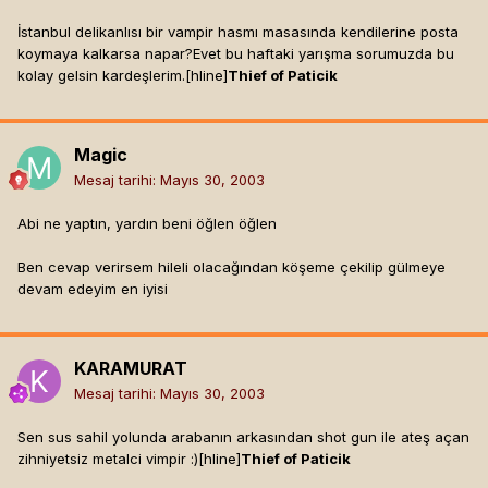
İstanbul delikanlısı bir vampir hasmı masasında kendilerine posta
koymaya kalkarsa napar?Evet bu haftaki yarışma sorumuzda bu
kolay gelsin kardeşlerim.[hline]
Thief of Paticik
Magic
Mesaj tarihi:
Mayıs 30, 2003
Abi ne yaptın, yardın beni öğlen öğlen
Ben cevap verirsem hileli olacağından köşeme çekilip gülmeye
devam edeyim en iyisi
KARAMURAT
Mesaj tarihi:
Mayıs 30, 2003
Sen sus sahil yolunda arabanın arkasından shot gun ile ateş açan
zihniyetsiz metalci vimpir :)[hline]
Thief of Paticik