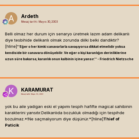
Ardeth
Mesaj tarihi:
Mayıs 30, 2003
Belli olmaz her durum için senaryo üretmek lazım adam delikanlı
diye tesbihide delikanlı olmak zorunda diilki belki dandiktir?
[hline]
''Eğer o her kimki canavarlarla savaşıyorsa dikkat etmelidir yoksa
kendiside bir canavara dönüşebilir. Ve eğer o kişi karanlığın derinliklerine
uzun süre bakarsa; karanlık onun kalbinin içine yansır.'' - Friedrich Nietzsche
KARAMURAT
Mesaj tarihi:
Mayıs 30, 2003
yok bu aile yadigarı eski el yapımı tespih hafifte magical sahibinin
karakterini yansıtır.Delikanlıda bozukluk olmadığı için tespihde
bozulmaz.*!Ne saçmalıyorum diye düşünür.*[hline]
Thief of
Paticik