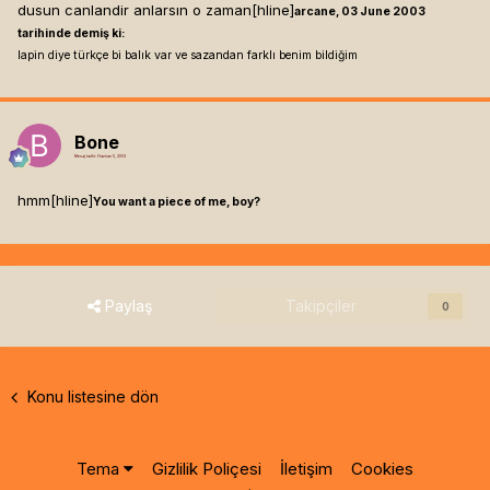
dusun canlandir anlarsın o zaman[hline]
arcane, 03 June 2003
tarihinde demiş ki:
lapin diye türkçe bi balık var ve sazandan farklı benim bildiğim
Bone
Mesaj tarihi:
Haziran 5, 2003
hmm[hline]
You want a piece of me, boy?
Paylaş
Takipçiler
0
Konu listesine dön
Tema
Gizlilik Poliçesi
İletişim
Cookies