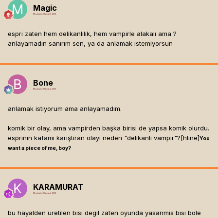
Magic
Mesaj tarihi:
Haziran 3, 2003
espri zaten hem delikanlılık, hem vampirle alakalı ama ?
anlayamadın sanırım sen, ya da anlamak istemiyorsun
Bone
Mesaj tarihi:
Haziran 4, 2003
anlamak istiyorum ama anlayamadım.
komik bir olay, ama vampirden başka birisi de yapsa komik olurdu.
esprinin kafamı karıştıran olayı neden "delikanlı vampir"?[hline]
You
want a piece of me, boy?
KARAMURAT
Mesaj tarihi:
Haziran 4, 2003
bu hayalden uretilen bisi degil zaten oyunda yasanmis bisi bole