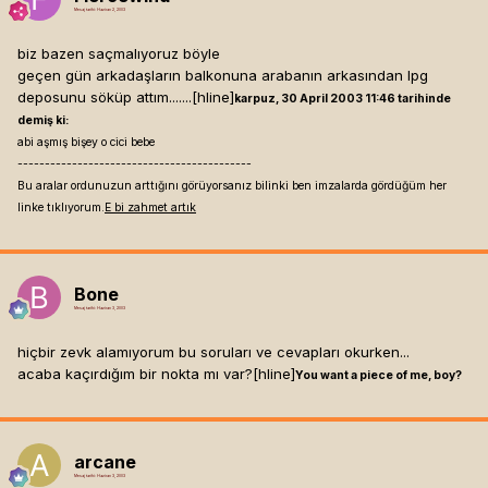
Mesaj tarihi:
Haziran 2, 2003
biz bazen saçmalıyoruz böyle
geçen gün arkadaşların balkonuna arabanın arkasından lpg
deposunu söküp attım.......[hline]
karpuz, 30 April 2003 11:46 tarihinde
demiş ki:
abi aşmış bişey o cici bebe
-------------------------------------------
Bu aralar ordunuzun arttığını görüyorsanız bilinki ben imzalarda gördüğüm her
linke tıklıyorum.
E bi zahmet artık
Bone
Mesaj tarihi:
Haziran 3, 2003
hiçbir zevk alamıyorum bu soruları ve cevapları okurken...
acaba kaçırdığım bir nokta mı var?[hline]
You want a piece of me, boy?
arcane
Mesaj tarihi:
Haziran 3, 2003