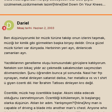
üzülmemek,üzdürmemek lazım![hline]
Get Down On Your Knees....
Dariel
Mesaj tarihi:
Haziran 2, 2003
Ben düşünüyorumki bir müzik türüne takılıp onun izlerini taşımak,
müziği bir kimlik gibi görmekten başka birşey deildir. Onca güzel
müzik türleri var dünyada. Herbirinin yeri ayrı, dinlenicek
zamanları ayrı.
Yazdıklarının genelleme oluşu konusundaki görüşlere katılıyorum.
Netekim son bikaç yıldır az çekmedik sakalımızdan saçımızdan
dövmemizden. Şunu öğrendim bunca yıl sonunda. Nasıl her frp
oynayan, metal dinleyen satanist deilse, her metallica vs vs t shirt
ü giyen özenti diil. Her İbrahim Tatlıses dinleyen kro değil.
Özentilik; müzik hep özentilikle başlar. Aksini iddia edecek
olduğunu zannetmiyorum. Özentiliği kötülemeyin, bi başlangıç
olarka düşünün. Atılan bir adım. Yanlışmıyım?![hline]
Any man is
capable of driving a blade into another man's chest. Anyone who