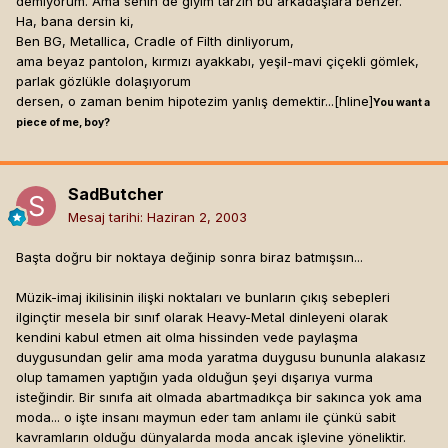
demiyorum. Ama senin de giyim tarzın bu arkadaşlara benzer.
Ha, bana dersin ki,
Ben BG, Metallica, Cradle of Filth dinliyorum,
ama beyaz pantolon, kırmızı ayakkabı, yeşil-mavi çiçekli gömlek,
parlak gözlükle dolaşıyorum
dersen, o zaman benim hipotezim yanlış demektir...[hline]
You want a
piece of me, boy?
SadButcher
Mesaj tarihi:
Haziran 2, 2003
Başta doğru bir noktaya değinip sonra biraz batmışsın...
Müzik-imaj ikilisinin ilişki noktaları ve bunların çıkış sebepleri
ilginçtir mesela bir sınıf olarak Heavy-Metal dinleyeni olarak
kendini kabul etmen ait olma hissinden vede paylaşma
duygusundan gelir ama moda yaratma duygusu bununla alakasız
olup tamamen yaptığın yada olduğun şeyi dışarıya vurma
isteğindir. Bir sınıfa ait olmada abartmadıkça bir sakınca yok ama
moda... o işte insanı maymun eder tam anlamı ile çünkü sabit
kavramların olduğu dünyalarda moda ancak işlevine yöneliktir.