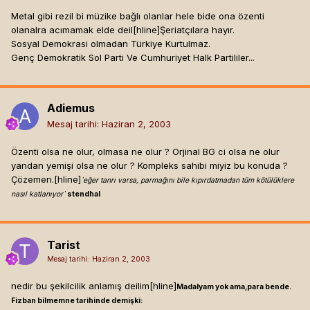
Metal gibi rezil bi müzike bağlı olanlar hele bide ona özenti
olanalra acımamak elde deil[hline]
Şeriatçılara hayır.
Sosyal Demokrasi olmadan Türkiye Kurtulmaz.
Genç Demokratik Sol Parti Ve Cumhuriyet Halk Partililer...
Adiemus
Mesaj tarihi:
Haziran 2, 2003
Özenti olsa ne olur, olmasa ne olur ? Orjinal BG ci olsa ne olur
yandan yemişi olsa ne olur ? Kompleks sahibi miyiz bu konuda ?
Çözemen.[hline]
`eğer tanrı varsa, parmağını bile kıpırdatmadan tüm kötülüklere
nasıl katlanıyor`
stendhal
Tarist
Mesaj tarihi:
Haziran 2, 2003
nedir bu şekilcilik anlamış deilim[hline]
Madalyam yok ama,para bende.
Fizban bilmemne tarihinde demişki: