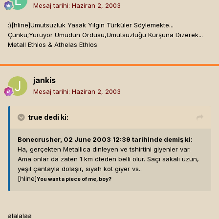
Mesaj tarihi:
Haziran 2, 2003
:)[hline]
Umutsuzluk Yasak Yılgın Türküler Söylemekte...
Çünkü;Yürüyor Umudun Ordusu,Umutsuzluğu Kurşuna Dizerek...
Metall Ethlos & Athelas Ethlos
jankis
Mesaj tarihi:
Haziran 2, 2003
true
dedi ki:
Bonecrusher, 02 June 2003 12:39 tarihinde demiş ki:
Ha, gerçekten Metallica dinleyen ve tshirtini giyenler var.
Ama onlar da zaten 1 km öteden belli olur. Saçı sakalı uzun,
yeşil çantayla dolaşır, siyah kot giyer vs..
[hline]
You want a piece of me, boy?
alalalaa