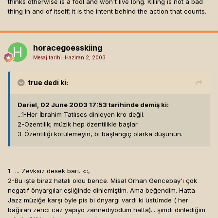
thinks otherwise is a fool and won't live long. Killing is not a bad
thing in and of itself; it is the intent behind the action that counts.
horacegoesskiing
Mesaj tarihi:
Haziran 2, 2003
true
dedi ki:
Dariel, 02 June 2003 17:53 tarihinde demiş ki:
...1-Her İbrahim Tatlıses dinleyen kro değil.
2-Özentilik; müzik hep özentilikle başlar.
3-Özentiliği kötülemeyin, bi başlangıç olarka düşünün.
1- ... Zevksiz desek bari. <:,
2-Bu işte biraz hatalı oldu bence. Misal Orhan Gencebay'ı çok
negatif önyargılar eşliğinde dinlemiştim. Ama beğendim. Hatta
Jazz müziğe karşı öyle pis bi önyargı vardı ki üstümde ( her
bağıran zenci caz yapıyo zannediyodum hatta)... şimdi dinlediğim