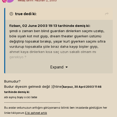
Mesaj tarihi:
Haziran 2, 2003
true
dedi ki:
fizban, 02 June 2003 19:13 tarihinde demiş ki:
şimdi o zaman ben blind guardian dinlerken saçımı uzatıp,
böle siyah kot mot giyip, dream theater giyerken üstümü
değiştirip topsakal bırakıp, yaşar kurt giyerken saçımı sıfıra
vurdurup topsakalla şöle biraz daha kayıp bişiler giyip,
ahmet kaya dinlerken kısa saç uzun sakallı olmam mı
gerekiyo ?
Expand
ben şimdi bunların 4 ünü dinlemek için arada saç uzatmam
mı gerekiyo ?
Bumudur?
ne bilim şöle bi geçiş sürecinde bi kıyak falan .. olamz mı
Budur diyesim gelmedi değil :)[hline]
karpuz, 30 April 2003 11:46
hani ?[hline]
You know what capitalism is? Getting fucked!
tarihinde demiş ki:
abi aşmış bişey o cici bebe
-------------------------------------------
Bu aralar ordunuzun arttığını görüyorsanız bilinki ben imzalarda gördüğüm her
linke tıklıyorum.
E bi zahmet artık