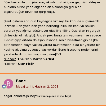
Eğer kavramlar, düşünceler, akımlar birbiri içine geçmiş haldeyse
bunların birine yada diğerine ait olamadığın gibi bide
dışavurduğun tarzın da çarpıklaşır.
Şimdi gelelim sorunun kaynağına kimseyi bu konuda suçlamamk
lazımdır. Sen yada ben yada herhangi birisi bir konuyu hakkını
vererek yaptığımızı düşünüyor olabiliriz (Blind Guardian'ın gerçek
dinleyicisi olmak gibi). Ancak peki bunu tam yapmayan ve sadece
T-shirt giyip ortada dolaşan insanda senin hissetmediğin başka
bir noktadan olaya yaklaşıyordur muhtemelen o da bir yerlere bir
kesime ait olma duygusu yaşıyordur. Bunu hissetme nedenlerini
yaratanlardır bu işin suçlusu.[hline]
RK1
"Onzac"
The Clan Martian Artist
"Ederan"
Clan Fixör
Bone
Mesaj tarihi:
Haziran 2, 2003
sağol. anladım.[hline]
You want a piece of me, boy?