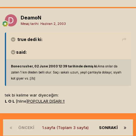
DeamoN
Mesaj tarihi:
Haziran 2, 2003
true
dedi ki:
said:
Bonecrusher, 02 June 2003 12:39 tarihinde demiş ki:
Ama onlar da
zaten 1 km öteden belli olur. Saçı sakalı uzun, yeşil çantayla dolaşır, siyah
kot giyer vs..[/b]
tek bi kelime war diyeceğim:
L O L
[hline]
POPÇULAR DIŞARI !!
ÖNCEKI
1.sayfa (Toplam 3 sayfa)
SONRAKI