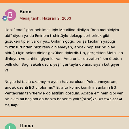
Bone
Mesaj tarihi:
Haziran 2, 2003
Hani "cool" görünebilmek için Metallica dinliyip "ben metalciyim
abi" diyen ya da Eminem t-shirtüyle dolaşıp sert erkek gibi
gözüken tipler vardır ya... Onların çoğu, bu şarkıcıların yaptığı
müzik türünden hiçbirşey dinlemeyen, ancak popüler bir olay
olduğu için onları dinler gözüken tiplerdir. Ha, gerçekten Metallica
dinleyen ve tshirtini giyenler var. Ama onlar da zaten 1 km öteden
belli olur. Saçı sakalı uzun, yeşil çantayla dolaşır, siyah kot giyer
vs..
Neyse işi fazla uzatmıyım aydın havası olsun. Pek sanmıyorum,
ancak özenti BG'ci olur mu? Etrafta komik komik insanların BG,
Pentagram tshirtleriyle dolaştığını gördüm. Acaba eminem gibi yeni
bir akım mı başladı da benim haberim yok?[hline]
You want a piece of
me, boy?
Llama