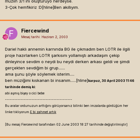
müziin 3/1 ini oluşturuyo nerdeyse.
3-Çok hemfikiriz :D[hline]
Ben akıllıyım.
Fiercewind
Mesaj tarihi:
Haziran 2, 2003
Dariel haklı annemin karnında BG ile çıkmadım ben LOTR ile ilgili
proje hazırlarken LOTR şarkısını yollamıştı arkadaşım çekip
dinleyince sevdim o neydi bu neydi derken arkası geldi ve şimdi
gerçekten sevdiğim bi grup.......
ama şunu şöyle söylemek isterim.....
ben müziğimi kıskanan bi insanım......[hline]
karpuz, 30 April 2003 11:46
tarihinde demiş ki:
abi aşmış bişey o cici bebe
-------------------------------------------
Bu aralar ordunuzun arttığını görüyorsanız bilinki ben imzalarda gördüğüm her
linke tıklıyorum.
E bi zahmet artık
[Bu mesaj Fiercewind tarafından 02 June 2003 18:27 tarihinde değiştirilmiştir]