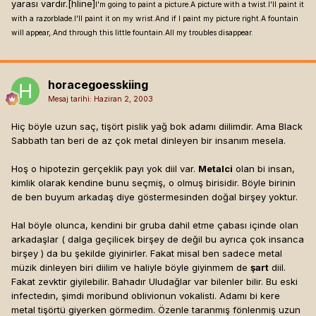
yarası vardır.[hline]
I'm going to paint a picture.A picture with a twist.I'll paint it
with a razorblade.I'll paint it on my wrist.And if I paint my picture right.A fountain
will appear,.And through this little fountain.All my troubles disappear.
horacegoesskiing
Mesaj tarihi:
Haziran 2, 2003
Hiç böyle uzun saç, tişört pislik yağ bok adamı diilimdir. Ama Black
Sabbath tan beri de az çok metal dinleyen bir insanım mesela.
Hoş o hipotezin gerçeklik payı yok diil var.
Metalci
olan bi insan,
kimlik olarak kendine bunu seçmiş, o olmuş birisidir. Böyle birinin
de ben buyum arkadaş diye göstermesinden doğal birşey yoktur.
Hal böyle olunca, kendini bir gruba dahil etme çabası içinde olan
arkadaşlar ( dalga geçilicek birşey de değil bu ayrıca çok insanca
birşey ) da bu şekilde giyinirler. Fakat misal ben sadece metal
müzik dinleyen biri diilim ve haliyle böyle giyinmem de
şart
diil.
Fakat zevktir giyilebilir. Bahadır Uludağlar var bilenler bilir. Bu eski
infectedın, şimdi moribund oblivionun vokalisti. Adamı bi kere
metal tişörtü giyerken görmedim. Özenle taranmış fönlenmiş uzun