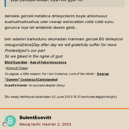
demekki
gercek
metallica dinleyicilerini boyle anliomusuz
euehuehuehuehue ulan cewap werecektim ciddi ciddi sunu
gorunce niye laf anlatiimki diesim geldi...
ben adamin barkodunu okumadan inanmam
gercek
BG dinleyicisi
olduguna[hline]
Day after day we will gratefully suffer for more
Predesti
n
ed's our part
So we
b
leed in the n
a
me of god
Blind Guardian
-
Age of False Innocence
-
Kings of Chaos
-
So pl
e
ase, a little respect. For I am Costanza. Lord of the Idiots!
-
George
"Gammy" Costanza (Cantstandya)
to pull a homer:
to succeed despite idiocy
[Bu mesaj HellHound tarafından 02 June 2003 16:31 tarihinde değiştirilmiştir]
BulentEcevitt
Mesaj tarihi:
Haziran 2, 2003