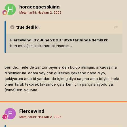
horacegoesskiing
Mesaj tarihi:
Haziran 2, 2003
true
dedi ki:
Fiercewind, 02 June 2003 18:26 tarihinde demiş ki:
ben müziğimi kıskanan bi insanım...
ben de... hele de zar zor biyerlerden bulup almışım. arkadaşıma
dinletiyorum. adam vay çok güzelmiş çeksene bana diyo,
çekiyorum ama bi yandan da içim gidiyo saçma ama böyle.. hele
ömer faruk tekbilek taksimde çalarken içim parçalanıyodu ya.
[hline]
Ben akıllıyım.
Fiercewind
Mesaj tarihi:
Haziran 2, 2003