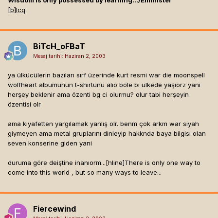
Wisdom is only possessed by learning.../Elminster
[b]
Icq
BiTcH_oFBaT
Mesaj tarihi:
Haziran 2, 2003
ya ülkücülerin bazıları sırf üzerinde kurt resmi war die moonspell
wolfheart albümünün t-shirtünü alıo böle bi ülkede yaşıorz yani
herşey beklenir ama özenti bg ci olurmu? olur tabi herşeyin
özentisi olr
ama kıyafetten yargılamak yanlış olr. benm çok arkm war siyah
giymeyen ama metal gruplarını dinleyip hakknda baya bilgisi olan
seven konserine giden yani
duruma göre deiştine inanıorm...[hline]
There is only one way to
come into this world , but so many ways to leave...
Fiercewind