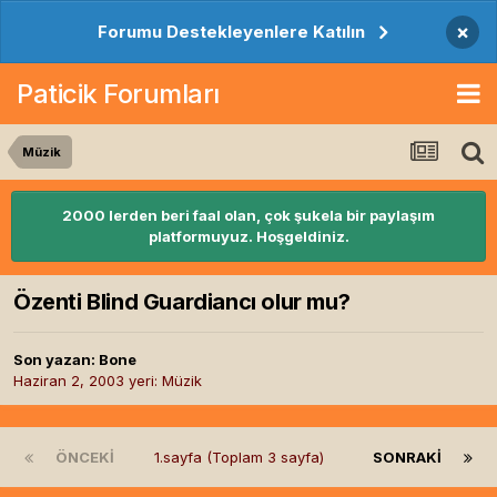
×
Forumu Destekleyenlere Katılın
Paticik Forumları
Müzik
2000 lerden beri faal olan, çok şukela bir paylaşım
platformuyuz. Hoşgeldiniz.
Özenti Blind Guardiancı olur mu?
Son yazan:
Bone
Haziran 2, 2003
yeri:
Müzik
ÖNCEKI
1.sayfa (Toplam 3 sayfa)
SONRAKI