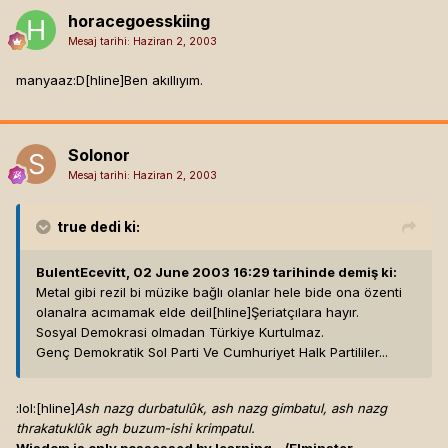
horacegoesskiing
Mesaj tarihi:
Haziran 2, 2003
manyaaz:D[hline]
Ben akıllıyım.
Solonor
Mesaj tarihi:
Haziran 2, 2003
true
dedi ki:
BulentEcevitt, 02 June 2003 16:29 tarihinde demiş ki:
Metal gibi rezil bi müzike bağlı olanlar hele bide ona özenti
olanalra acımamak elde deil[hline]
Şeriatçılara hayır.
Sosyal Demokrasi olmadan Türkiye Kurtulmaz.
Genç Demokratik Sol Parti Ve Cumhuriyet Halk Partililer...
:lol:[hline]
Ash nazg durbatulûk, ash nazg gimbatul, ash nazg
thrakatuklûk agh buzum-ishi krimpatul.