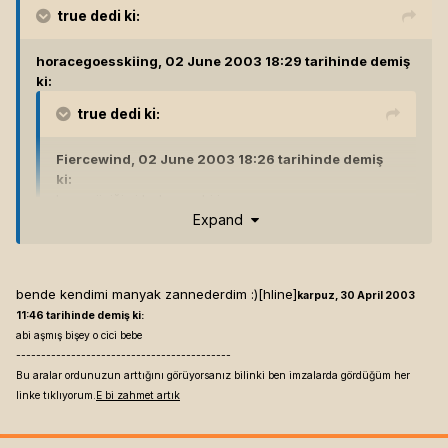
true
dedi ki:
horacegoesskiing, 02 June 2003 18:29 tarihinde demiş
ki:
true
dedi ki:
Fiercewind, 02 June 2003 18:26 tarihinde demiş
ki:
ben müziğimi kıskanan bi insanım...
Expand
ben de... hele de zar zor biyerlerden bulup almışım.
bende kendimi manyak zannederdim :)[hline]
arkadaşıma dinletiyorum. adam vay çok güzelmiş çeksene
karpuz, 30 April 2003
bana diyo, çekiyorum ama bi yandan da içim gidiyo saçma
11:46 tarihinde demiş ki:
ama böyle.. hele ömer faruk tekbilek taksimde çalarken içim
abi aşmış bişey o cici bebe
parçalanıyodu ya.[hline]
Ben akıllıyım.
-------------------------------------------
Bu aralar ordunuzun arttığını görüyorsanız bilinki ben imzalarda gördüğüm her
linke tıklıyorum.
E bi zahmet artık