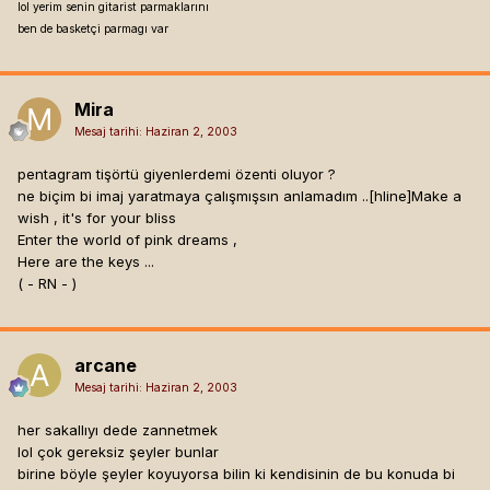
lol yerim senin gitarist parmaklarını
ben de basketçi parmagı var
Mira
Mesaj tarihi:
Haziran 2, 2003
pentagram tişörtü giyenlerdemi özenti oluyor ?
ne biçim bi imaj yaratmaya çalışmışsın anlamadım ..[hline]
Make a
wish , it's for your bliss
Enter the world of pink dreams ,
Here are the keys ...
( - RN - )
arcane
Mesaj tarihi:
Haziran 2, 2003
her sakallıyı dede zannetmek
lol çok gereksiz şeyler bunlar
birine böyle şeyler koyuyorsa bilin ki kendisinin de bu konuda bi