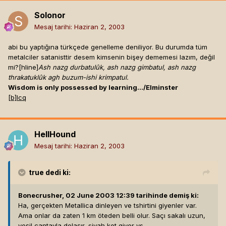
Solonor
Mesaj tarihi:
Haziran 2, 2003
abi bu yaptığına türkçede genelleme deniliyor. Bu durumda tüm
metalciler satanisttir desem kimsenin bişey dememesi lazım, değil
mi?[hline]
Ash nazg durbatulûk, ash nazg gimbatul, ash nazg
thrakatuklûk agh buzum-ishi krimpatul.
Wisdom is only possessed by learning.../Elminster
[b]
Icq
HellHound
Mesaj tarihi:
Haziran 2, 2003
true
dedi ki:
Bonecrusher, 02 June 2003 12:39 tarihinde demiş ki:
Ha, gerçekten Metallica dinleyen ve tshirtini giyenler var.
Ama onlar da zaten 1 km öteden belli olur. Saçı sakalı uzun,
yeşil çantayla dolaşır, siyah kot giyer vs..