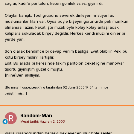
saçlar, kadife pantolon, keten gömlek vs.vs. giyinirdi.
Olaylar karışık. Tool grubunu severek dinleyen hristiyanlar,
müslümanlar filan var. Oysa böyle bişeyin görünürde pek mümkün
olmaması lazım. Fakat işte müzik öyle kolay kolay anlaşılacak
kalıplara sokulacak birşey değildir. Herkes kendi müziini dinler bi
yerde yani.
Son olarak kendimce bi cevap veriim başlığa. Evet olabilir. Peki bu
kötü birşey midir? Tartışılır.
Edit: Bu arada bi keresinde takım pantolon ceket içine manowar
tişörtü giymiştim güzel olmuştu.
[hline]
Ben akıllıyım.
[Bu mesaj horacegoesskiing tarafından 02 June 2003 17:34 tarihinde
değiştirilmiştir]
Random-Man
Mesaj tarihi:
Haziran 2, 2003
walla insanoğlundan herşeyi bekleyecen olur böle şeyler