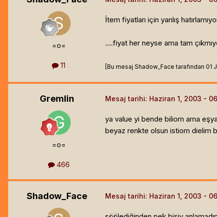
İtem fiyatları için yanlış hatırlamı
....fiyat her neyse ama tam çıkmı
=o=
11
[Bu mesaj Shadow_Face tarafından 01 Jun
Gremlin
Mesaj tarihi:
Haziran 1, 2003
ya value yi bende biliom ama eş
beyaz renkte olsun istiom dielim 
=o=
466
Shadow_Face
Mesaj tarihi:
Haziran 1, 2003
söölediğinden pek bişiy anlamad