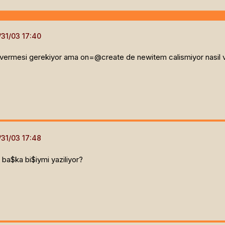
m vermesi gerekiyor ama on=@create de newitem calismiyor nasil v
ba$ka bi$iymi yaziliyor?