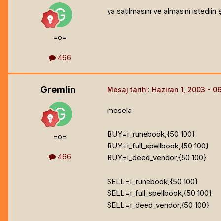
ya satılmasını ve almasını istedii
=o=
466
Gremlin
Mesaj tarihi:
Haziran 1, 2003
mesela
BUY=i_runebook,{50 100}
=o=
BUY=i_full_spellbook,{50 100}
466
BUY=i_deed_vendor,{50 100}
SELL=i_runebook,{50 100}
SELL=i_full_spellbook,{50 100}
SELL=i_deed_vendor,{50 100}