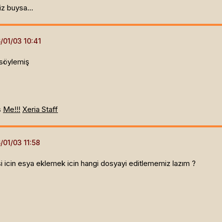
z buysa...
 söylemiş
s
Me!!!
Xeria Staff
i icin esya eklemek icin hangi dosyayi editlememiz lazım ?