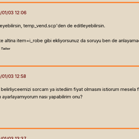
ebilirsin, temp_vend.scp'den de editleyebilirsin.
 altina item=i_robe gibi ekliyorsunuz da soruyu ben de anlayamad
 Tailor
ası belirliyceemizi sorcam ya istediim fiyat olmasını istiorum mesel
ı ayarlayamıyorum nası yapabilirim onu?