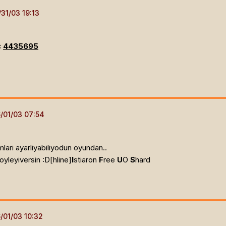
:
4435695
lari ayarliyabiliyodun oyundan..
yleyiversin :D[hline]
I
stiaron
F
ree
U
O
S
hard