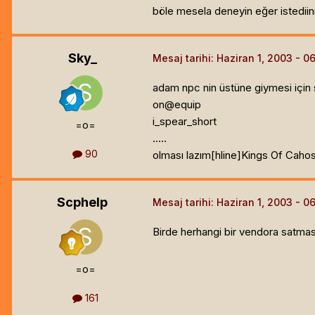
böle mesela deneyin eğer istediini
Sky_
Mesaj tarihi:
Haziran 1, 2003
adam npc nin üstüne giymesi için
on@equip
i_spear_short
=o=
.....
90
olması lazım[hline]
Kings Of Caho
Scphelp
Mesaj tarihi:
Haziran 1, 2003
Birde herhangi bir vendora satmas
=o=
161