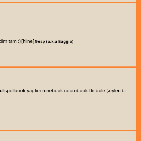
im tam :)[hline]
Gesp (a.k.a Baggio)
a fullspellbook yaptım runebook necrobook fln böle şeyleri bi