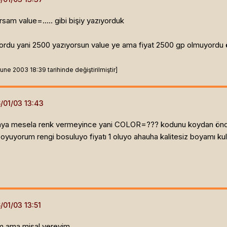
yorsam value=..... gibi bişiy yazıyorduk
yordu yani 2500 yazıyorsun value ye ama fiyat 2500 gp olmuyordu ö
e 2003 18:39 tarihinde değiştirilmiştir]
yaya mesela renk vermeyince yani COLOR=??? kodunu koydan önc
boyuyorum rengi bosuluyo fiyatı 1 oluyo ahauha kalitesiz boyamı ku
ım ama misal vereyim