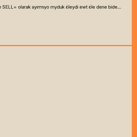
= ve SELL= olarak ayırmıyo myduk öleydi ewt öle dene bide...