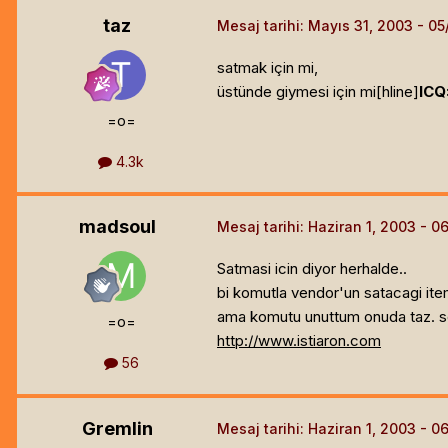
taz
Mesaj tarihi:
Mayıs 31, 2003
satmak için mi,
üstünde giymesi için mi[hline]
ICQ
=o=
4.3k
madsoul
Mesaj tarihi:
Haziran 1, 2003
Satmasi icin diyor herhalde..
bi komutla vendor'un satacagi item
ama komutu unuttum onuda taz. so
=o=
http://www.istiaron.com
56
Gremlin
Mesaj tarihi:
Haziran 1, 2003