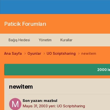
Paticik Forumları
Bağış Hedesi
Yönetim
Kurallar
Ana Sayfa
Oyunlar
UO Scriptsharing
newitem
2000 le
newitem
Son yazan:
mazbul
Mayıs 31, 2003
yeri:
UO Scriptsharing