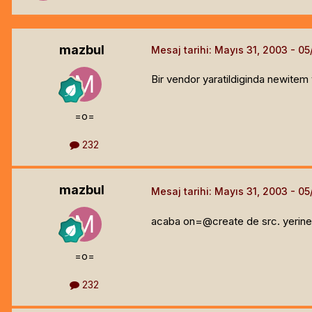
mazbul
Mesaj tarihi:
Mayıs 31, 2003
Bir vendor yaratildiginda newite
=o=
232
mazbul
Mesaj tarihi:
Mayıs 31, 2003
acaba on=@create de src. yerine 
=o=
232