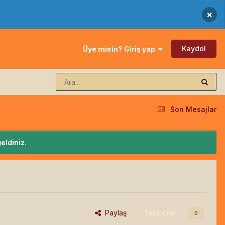
×
Kaydol
Üye misin? Giriş yap
Son Mesajlar
eldiniz.
Paylaş
Takipçiler
0