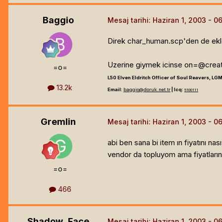
Baggio
Mesaj tarihi:
Haziran 1, 2003
Direk char_human.scp'den de ekley
Uzerine giymek icinse on=@create
=o=
L50 Elven Eldritch Officer of Soul Reavers, LGM
13.2k
Email:
baggio@doruk.net.tr
| Icq:
5100111
Gremlin
Mesaj tarihi:
Haziran 1, 2003
abi ben sana bi item ın fiyatını n
vendor da topluyom ama fiyatların
=o=
466
Shadow_Face
Mesaj tarihi:
Haziran 1, 2003