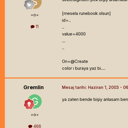
[mesela runebook olsun]
=o=
id=..
11
..
value=4000
...
..
On=@Create
color ı buraya yaz bi....
Gremlin
Mesaj tarihi:
Haziran 1, 2003
ya zaten bende bişiy anlasam bend
=o=
466