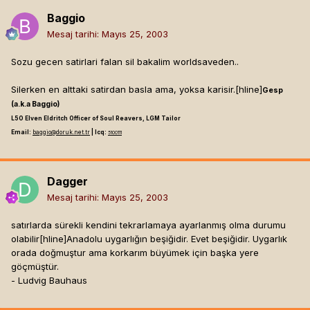
Baggio
Mesaj tarihi:
Mayıs 25, 2003
Sozu gecen satirlari falan sil bakalim worldsaveden..
Silerken en alttaki satirdan basla ama, yoksa karisir.[hline]
Gesp
(a.k.a Baggio)
L50 Elven Eldritch Officer of Soul Reavers, LGM Tailor
Email:
baggio@doruk.net.tr
| Icq:
5100111
Dagger
Mesaj tarihi:
Mayıs 25, 2003
satırlarda sürekli kendini tekrarlamaya ayarlanmış olma durumu
olabilir[hline]
Anadolu uygarlığın beşiğidir. Evet beşiğidir. Uygarlık
orada doğmuştur ama korkarım büyümek için başka yere
göçmüştür.
- Ludvig Bauhaus