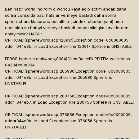
Ben hazir world indirdim o worldu kayit edip actim ancak daha
sonra consolda bazi hatalar vermeye basladi daha sonra
spherechars klasorunu bosalttim (icindeki charlari yani) ama
consolda su hatayi vermeye basladi acaba sildigim save lerden
dolayimidir? HATA :
CRITICAL:(sphereworld.scp,120917)Exception code=0c0000005,
addr=044e8b, in Load Exception line 120917 Sphere is UNSTABLE!
ERROR:(sphereitemb4.scp,8084)CItemBase:DUPEITEM weirdness
0a334==0a334
CRITICAL:(sphereworld.scp,265980)Exception code=0c0000005,
addr=044e8b, in Load Exception line 265980 Sphere is
UNSTABLE!
CRITICAL:(sphereworld.scp,280756)Exception code=0c0000005,
addr=044eb7, in Load Exception line 280756 Sphere is UNSTABLE!
CRITICAL:(sphereworld.scp,376856)Exception code=0c0000005,
addr=044e8b, in Load Exception line 376856 Sphere is
UNSTABLE!