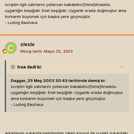
scriptin ilgili satırlarını yollarsan bakabiliriz[hline]
Anadolu
uygarlığın beşiğidir. Evet beşiğidir. Uygarlık orada doğmuştur ama
korkarım büyümek için başka yere göçmüştür.
- Ludvig Bauhaus
civciv
Mesaj tarihi:
Mayıs 25, 2003
true
dedi ki:
Dagger, 25 May 2003 20:43 tarihinde demiş ki:
scriptin ilgili satırlarını yollarsan bakabiliriz[hline]
Anadolu
uygarlığın beşiğidir. Evet beşiğidir. Uygarlık orada doğmuştur
ama korkarım büyümek için başka yere göçmüştür.
- Ludvig Bauhaus
arkadasım yukarıda belırtmıstım zaten konsol da sureklı yukardakı