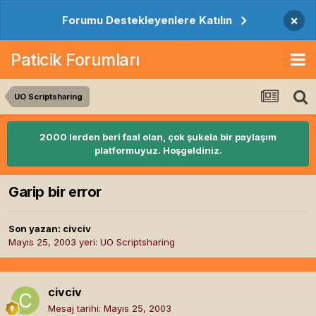
×
Forumu Destekleyenlere Katılın
Paticik Forumları
UO Scriptsharing
2000 lerden beri faal olan, çok şukela bir paylaşım
platformuyuz. Hoşgeldiniz.
Garip bir error
Son yazan:
civciv
Mayıs 25, 2003
yeri:
UO Scriptsharing
civciv
Mesaj tarihi:
Mayıs 25, 2003