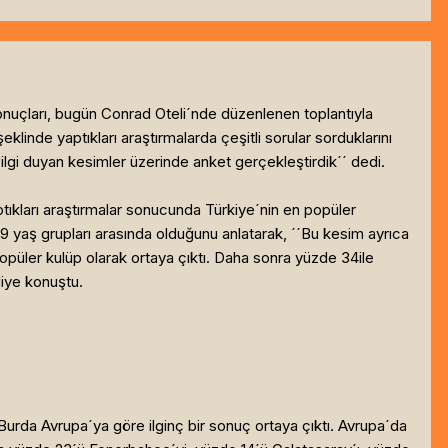
onuçları, bugün Conrad Oteli´nde düzenlenen toplantıyla
inde yaptıkları araştırmalarda çeşitli sorular sorduklarını
 ilgi duyan kesimler üzerinde anket gerçekleştirdik´´ dedi.
kları araştırmalar sonucunda Türkiye´nin en popüler
 yaş grupları arasında olduğunu anlatarak, ´´Bu kesim ayrıca
üler kulüp olarak ortaya çıktı. Daha sonra yüzde 34ile
iye konuştu.
urda Avrupa´ya göre ilginç bir sonuç ortaya çıktı. Avrupa´da