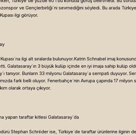
rken, Türkiye´de yüzde 60´ı bu konuda görüş belirtmedi. Bu sorud
bzonspor ve Gençlerbirliği´ni sevmediğini söyledi. Bu arada Türkiye
 Kupası ilgi görüyor.
ray
pası´na ilgi alt sıralarda bulunuyor.Katrin Schnabel imaj konusund
etti. Galatasaray´ın 3 büyük kulüp içinde en iyi imaja sahip kulüp 
y´ı tanıyor. Bunların 33 milyonu Galatasaray´a sempati duyuyor. Se
ığımızda fark belli oluyor. Fenerbahçe´nin Avrupa çapında 17 milyo
kım olarak ortaya çıkıyor.
ma yapan taraftar kitlesi Galatasaray´da
 Stephan Schröder ise, Türkiye´de taraftar ürünlerine ilginin de