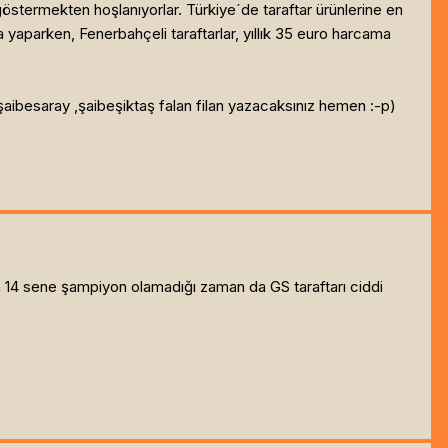
ı göstermekten hoşlanıyorlar. Türkiye´de taraftar ürünlerine en
a yaparken, Fenerbahçeli taraftarlar, yıllık 35 euro harcama
aibesaray ,şaibeşiktaş falan filan yazacaksınız hemen :-p)
in 14 sene şampiyon olamadığı zaman da GS taraftarı ciddi