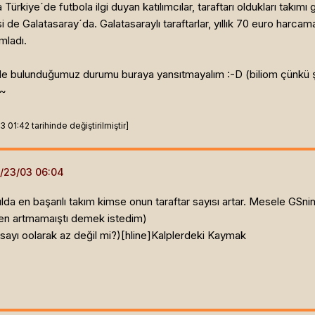
Türkiye´de futbola ilgi duyan katılımcılar, taraftarı oldukları takım
i de Galatasaray´da. Galatasaraylı taraftarlar, yıllık 70 euro harcam
mladı.
ligde bulunduğumuz durumu buraya yansıtmayalım :-D (biliom çünkü ş
h~
1:42 tarihinde değiştirilmiştir]
lda en başarılı takım kimse onun taraftar sayısı artar. Mesele GSn
ken artmamaıştı demek istedim)
 sayı oolarak az değil mi?)[hline]
Kalplerdeki Kaymak