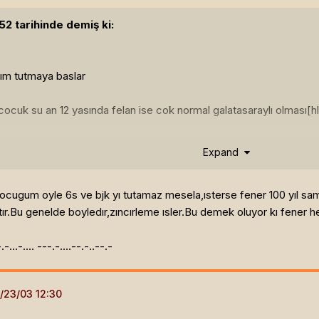
2 tarihinde demiş ki:
kım tutmaya baslar
ocuk su an 12 yasında felan ise cok normal galatasaraylı olması[hl
gah'nagl ftgagn
Expand
big-boned.
ocugum oyle 6s ve bjk yı tutamaz mesela,ısterse fener 100 yıl s
a.
tır.Bu genelde boyledır,zıncırleme ısler.Bu demek oluyor kı fener he
Kay Server - Level 50 Drunken Friaa -(At last)
.-.-...-.... ---.-....--.-..--.-