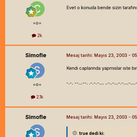
Evet o konuda bende sizin tarafınız
=o=
2k
Simofle
Mesaj tarihi:
Mayıs 23, 2003
Kendı caplarında yapmıslar ıste bır
-.-. --...--. .-.-.-.... ..-..-...-.-....-...
=o=
2.1k
Simofle
Mesaj tarihi:
Mayıs 23, 2003
true
dedi ki: