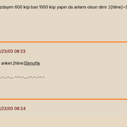
dayım 600 kişi bari 1000 kişi yapın da anlamı olsun dimi :)[hline]
~S
 anket.[hline]
Simofle
.-.-...-.... ---.-....--.-..--.-