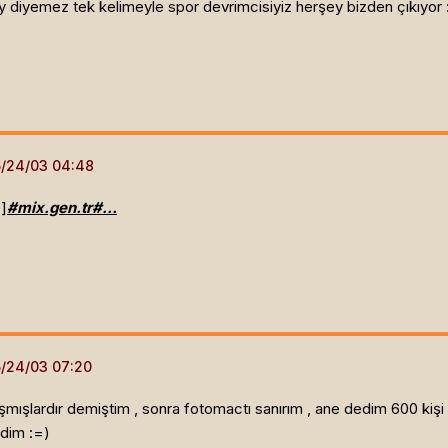
ey diyemez tek kelimeyle spor devrimcisiyiz herşey bizden çıkıyor 
e]
#mix.gen.tr#...
ışlardır demiştim , sonra fotomactı sanırım , ane dedim 600 kişi
edim :=)