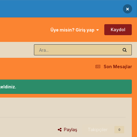
×
Kaydol
Üye misin? Giriş yap
Son Mesajlar
eldiniz.
Paylaş
Takipçiler
0