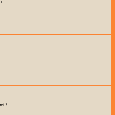
:)
 mi ?