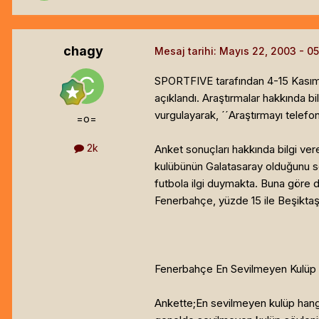
chagy
Mesaj tarihi:
Mayıs 22, 2003
SPORTFIVE tarafından 4-15 Kasım 2
açıklandı. Araştırmalar hakkında b
vurgulayarak, ´´Araştırmayı telefo
=o=
2k
Anket sonuçları hakkında bilgi ve
kulübünün Galatasaray olduğunu sö
futbola ilgi duymakta. Buna göre 
Fenerbahçe, yüzde 15 ile Beşiktaş
Fenerbahçe En Sevilmeyen Kulüp
Ankette;En sevilmeyen kulüp hangis