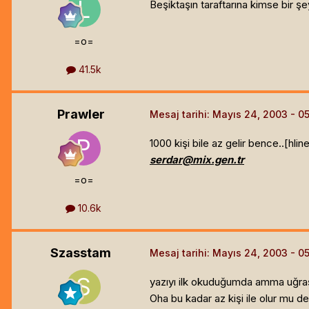
Beşiktaşın taraftarına kimse bir ş
=o=
41.5k
Prawler
Mesaj tarihi:
Mayıs 24, 2003
1000 kişi bile az gelir bence..[hlin
serdar@mix.gen.tr
=o=
10.6k
Szasstam
Mesaj tarihi:
Mayıs 24, 2003
yazıyı ilk okuduğumda amma uğraşm
Oha bu kadar az kişi ile olur mu d