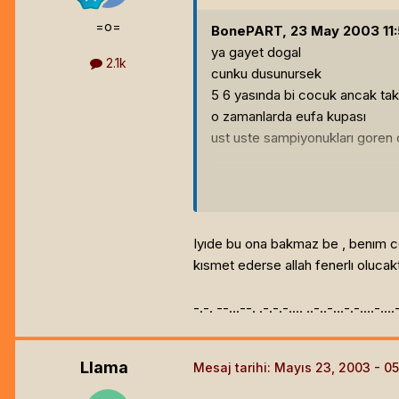
=o=
BonePART, 23 May 2003 11:5
ya gayet dogal
2.1k
cunku dusunursek
5 6 yasında bi cocuk ancak ta
o zamanlarda eufa kupası
ust uste sampiyonukları goren c
Ph'nglui mglw'nafh cthulhu r'yleh w
I am not fat you asshole, I am just 
Screw you guys; I am going home.
Iyıde bu ona bakmaz be , benım c
You must respect my authoritaaaaaa
kısmet ederse allah fenerlı olucak
BonePART FriarHealSuxx of Hun - 
-.-. --...--. .-.-.-.... ..-..-...-.-....-...
Llama
Mesaj tarihi:
Mayıs 23, 2003