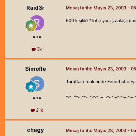
Raid3r
Mesaj tarihi:
Mayıs 23, 2003
600 kişilik?? lol :) yanlış anlaşı
=o=
3k
Simofle
Mesaj tarihi:
Mayıs 23, 2003
Taraftar urunlerınde Fenerbahcey
-.-. --...--. .-.-.-.... ..-..-...-.-....-...
=o=
2.1k
chagy
Mesaj tarihi:
Mayıs 23, 2003