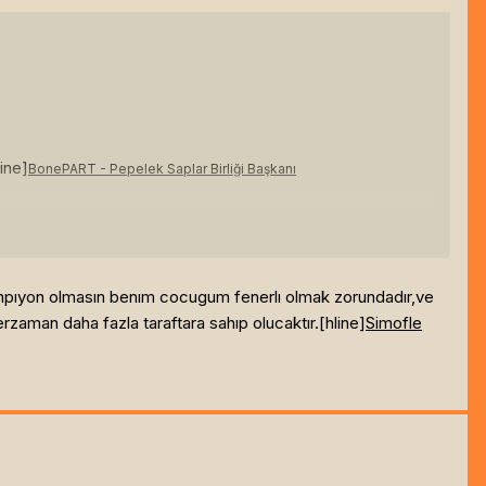
ine]
BonePART - Pepelek Saplar Birliği Başkanı
ampıyon olmasın benım cocugum fenerlı olmak zorundadır,ve
rzaman daha fazla taraftara sahıp olucaktır.[hline]
Simofle