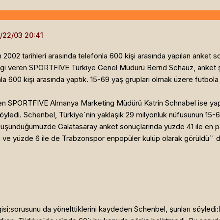
002 tarihleri arasında telefonla 600 kişi arasında yapılan anket s
ilgi veren SPORTFIVE Türkiye Genel Müdürü Bernd Schauz, anket şekl
nla 600 kişi arasında yaptık. 15-69 yaş grupları olmak üzere futbola
ren SPORTFIVE Almanya Marketing Müdürü Katrin Schnabel ise yaptı
yledi. Schenbel, Türkiye´nin yaklaşık 29 milyonluk nüfusunun 15-69
düşündüğümüzde Galatasaray anket sonuçlarında yüzde 41 ile en pop
 ve yüzde 6 ile de Trabzonspor enpopüler kulüp olarak görüldü´´ d
i;sorusunu da yönelttiklerini kaydeden Schenbel, şunları söyledi:B