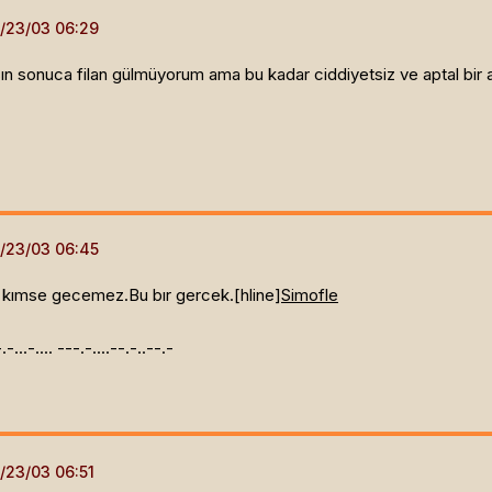
lmasın sonuca filan gülmüyorum ama bu kadar ciddiyetsiz ve aptal bir
ı kımse gecemez.Bu bır gercek.[hline]
Simofle
.-.-...-.... ---.-....--.-..--.-