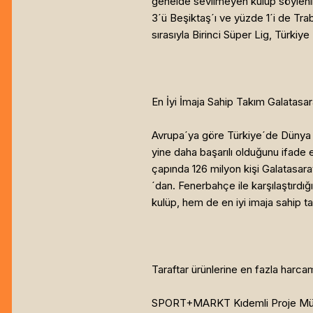
genelde sevilmeyen kulüp söyleni
3´ü Beşiktaş´ı ve yüzde 1´i de Tra
sırasıyla Birinci Süper Lig, Türkiye
En İyi İmaja Sahip Takım Galatasa
Avrupa´ya göre Türkiye´de Dünya Ku
yine daha başarılı olduğunu ifade 
çapında 126 milyon kişi Galatasara
´dan. Fenerbahçe ile karşılaştırd
kulüp, hem de en iyi imaja sahip ta
Taraftar ürünlerine en fazla harca
SPORT+MARKT Kıdemli Proje Müdürü