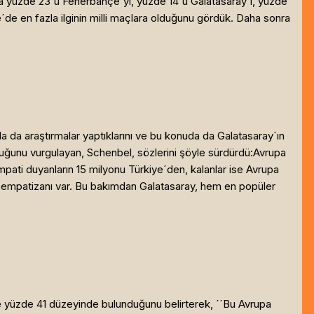
a yüzde 23´ü Fenerbahçe´yi, yüzde 14´ü Galatasaray´ı, yüzde
´de en fazla ilginin milli maçlara olduğunu gördük. Daha sonra
a da araştırmalar yaptıklarını ve bu konuda da Galatasaray´ın
olduğunu vurgulayan, Schenbel, sözlerini şöyle sürdürdü:Avrupa
mpati duyanların 15 milyonu Türkiye´den, kalanlar ise Avrupa
n sempatizanı var. Bu bakımdan Galatasaray, hem en popüler
 yüzde 41 düzeyinde bulunduğunu belirterek, ´´Bu Avrupa