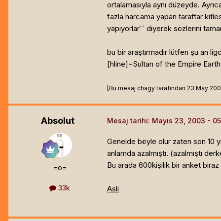
ortalamasıyla aynı düzeyde. Ayrıca 
fazla harcama yapan taraftar kitles
yapıyorlar´´ diyerek sözlerini tama
bu bir araştırmadır lütfen şu an 
[hline]
~Sultan of the Empire Eart
[Bu mesaj chagy tarafından 23 May 2003 0
Absolut
Mesaj tarihi:
Mayıs 23, 2003
Genelde böyle olur zaten son 10 yı
anlamda azalmıştı. (azalmıştı der
Bu arada 600kişilik bir anket biraz
=o=
33k
Asli