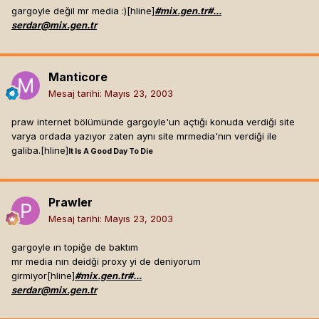
gargoyle değil mr media :)[hline]
#mix.gen.tr#...
serdar@mix.gen.tr
Manticore
Mesaj tarihi:
Mayıs 23, 2003
praw internet bölümünde gargoyle'un açtığı konuda verdiği site
varya ordada yazıyor zaten aynı site mrmedia'nın verdiği ile
galiba.[hline]
It Is A Good Day To Die
Prawler
Mesaj tarihi:
Mayıs 23, 2003
gargoyle ın topiğe de baktım
mr media nın deidği proxy yi de deniyorum
girmiyor[hline]
#mix.gen.tr#...
serdar@mix.gen.tr