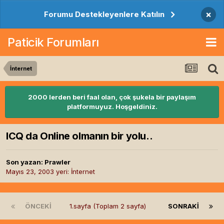
×
Forumu Destekleyenlere Katılın
Paticik Forumları
İnternet
2000 lerden beri faal olan, çok şukela bir paylaşım
platformuyuz. Hoşgeldiniz.
ICQ da Online olmanın bir yolu..
Son yazan:
Prawler
Mayıs 23, 2003
yeri:
İnternet
ÖNCEKI
1.sayfa (Toplam 2 sayfa)
SONRAKI