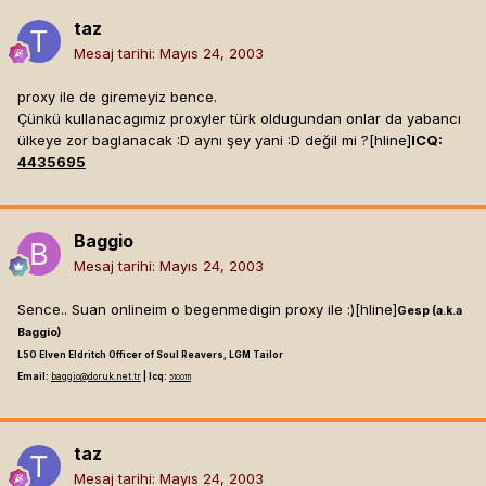
taz
Mesaj tarihi:
Mayıs 24, 2003
proxy ile de giremeyiz bence.
Çünkü kullanacagımız proxyler türk oldugundan onlar da yabancı
ülkeye zor baglanacak :D aynı şey yani :D değil mi ?[hline]
ICQ:
4435695
Baggio
Mesaj tarihi:
Mayıs 24, 2003
Sence.. Suan onlineim o begenmedigin proxy ile :)[hline]
Gesp (a.k.a
Baggio)
L50 Elven Eldritch Officer of Soul Reavers, LGM Tailor
Email:
baggio@doruk.net.tr
| Icq:
5100111
taz
Mesaj tarihi:
Mayıs 24, 2003