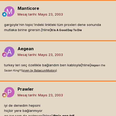
Manticore
Mesaj tarihi:
Mayıs 23, 2003
gargoyle'nin topic'indeki linkteki tüm proxleri dene sonunda
mutlaka birine girersin.[hline]
It Is A Good Day To Die
Aegean
Mesaj tarihi:
Mayıs 23, 2003
turkey leri seç özellikle bağlandım ben kabloyla[hline]
Aegean the
Sazan King!!!
(given by BabacumMostors)
Prawler
Mesaj tarihi:
Mayıs 23, 2003
iyi de denedim hepsini
hiçbir yere bağlanmıyor
go.icq.com da açılmıyor[hline]
#mix.gen.tr#...