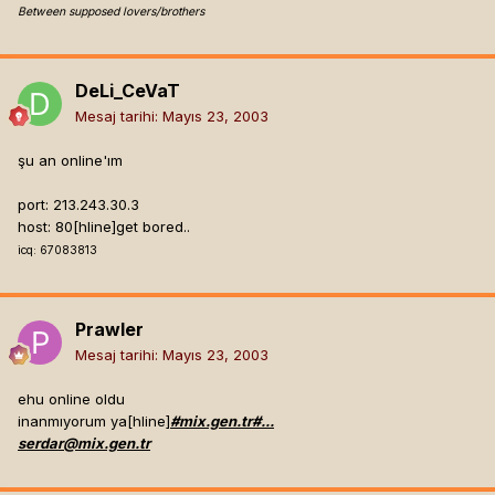
Between supposed lovers/brothers
DeLi_CeVaT
Mesaj tarihi:
Mayıs 23, 2003
şu an online'ım
port: 213.243.30.3
host: 80[hline]
get bored..
icq: 67083813
Prawler
Mesaj tarihi:
Mayıs 23, 2003
ehu online oldu
inanmıyorum ya[hline]
#mix.gen.tr#...
serdar@mix.gen.tr