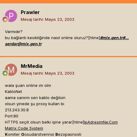
Prawler
Mesaj tarihi:
Mayıs 23, 2003
Varmıdır?
bu bağlantı kesikliğinde nasıl online oluruz?[hline]
#mix.gen.tr#...
serdar@mix.gen.tr
MrMedia
Mesaj tarihi:
Mayıs 23, 2003
wala şuan online ım olm
KabloNet
aama sanırm sen kablo değilsin
olsun yinede şu proxy kullan bi
213.243.30.8
Port:80
HTTPS seçili olsun belki işine yarar[hline]
IpAdresimNe.Com
Matrix Code System
K
omiter
G
osudarstvennoi
B
ezopasnosti