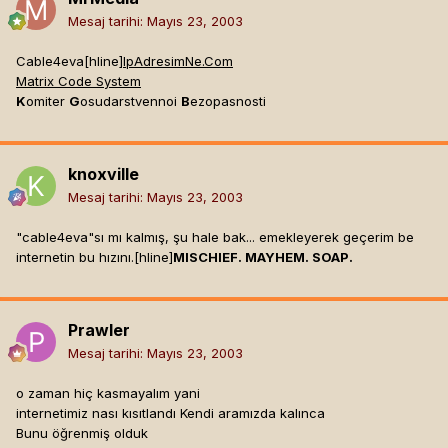
Mesaj tarihi:
Mayıs 23, 2003
Cable4eva[hline]
IpAdresimNe.Com
Matrix Code System
K
omiter
G
osudarstvennoi
B
ezopasnosti
knoxville
Mesaj tarihi:
Mayıs 23, 2003
"cable4eva"sı mı kalmış, şu hale bak... emekleyerek geçerim be
internetin bu hızını.[hline]
MISCHIEF. MAYHEM. SOAP.
Prawler
Mesaj tarihi:
Mayıs 23, 2003
o zaman hiç kasmayalım yani
internetimiz nası kısıtlandı Kendi aramızda kalınca
Bunu öğrenmiş olduk