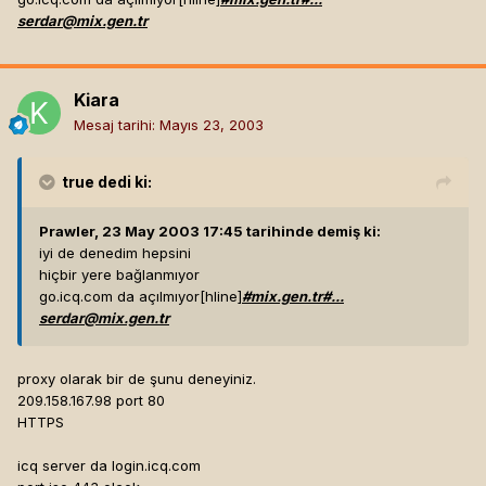
serdar@mix.gen.tr
Kiara
Mesaj tarihi:
Mayıs 23, 2003
true
dedi ki:
Prawler, 23 May 2003 17:45 tarihinde demiş ki:
iyi de denedim hepsini
hiçbir yere bağlanmıyor
go.icq.com da açılmıyor[hline]
#mix.gen.tr#...
serdar@mix.gen.tr
proxy olarak bir de şunu deneyiniz.
209.158.167.98 port 80
HTTPS
icq server da login.icq.com