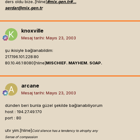
ders oldu bize..[hline]
#mix.gen.tr#...
serdar@mix.gen.tr
knoxville
Mesaj tarihi:
Mayıs 23, 2003
şu ikisiyle bağlanabildim:
217.196.101.228:80
80.10.46.1:8080[hline]
MISCHIEF. MAYHEM. SOAP.
arcane
Mesaj tarihi:
Mayıs 23, 2003
dünden beri bunla güzel şekilde bağlanabiliyorum
host : 194.27.49.170
port : 80
utv yim.[hline]
Cold silence has a tendency to atrophy any
Sense of compassion