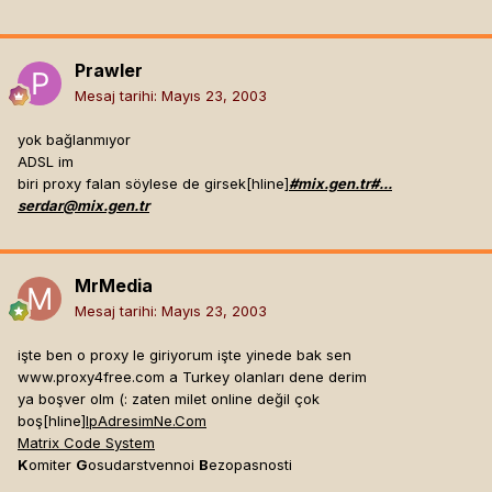
Prawler
Mesaj tarihi:
Mayıs 23, 2003
yok bağlanmıyor
ADSL im
biri proxy falan söylese de girsek[hline]
#mix.gen.tr#...
serdar@mix.gen.tr
MrMedia
Mesaj tarihi:
Mayıs 23, 2003
işte ben o proxy le giriyorum işte yinede bak sen
www.proxy4free.com a Turkey olanları dene derim
ya boşver olm (: zaten milet online değil çok
boş[hline]
IpAdresimNe.Com
Matrix Code System
K
omiter
G
osudarstvennoi
B
ezopasnosti