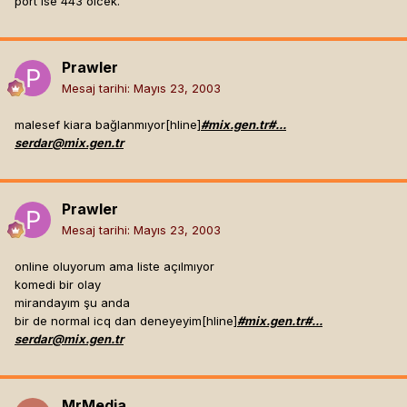
port ise 443 olcek.
Prawler
Mesaj tarihi:
Mayıs 23, 2003
malesef kiara bağlanmıyor[hline]
#mix.gen.tr#...
serdar@mix.gen.tr
Prawler
Mesaj tarihi:
Mayıs 23, 2003
online oluyorum ama liste açılmıyor
komedi bir olay
mirandayım şu anda
bir de normal icq dan deneyeyim[hline]
#mix.gen.tr#...
serdar@mix.gen.tr
MrMedia