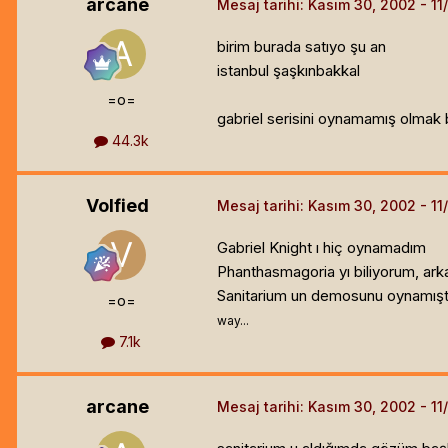
arcane
Mesaj tarihi:
Kasım 30, 2002
birim burada satıyo şu an
istanbul şaşkınbakkal
=o=
gabriel serisini oynamamış olmak 
44.3k
Volfied
Mesaj tarihi:
Kasım 30, 2002
Gabriel Knight ı hiç oynamadım
Phanthasmagoria yı biliyorum, ark
Sanitarium un demosunu oynamıştı
=o=
way...
7.1k
arcane
Mesaj tarihi:
Kasım 30, 2002