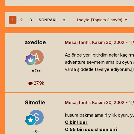
1
2
3
SONRAKI
1.sayfa (Toplam 3 sayfa)
axedice
Mesaj tarihi:
Kasım 30, 2002
Az önce yeni bitirdim neler kaçır
adventure sevmem ama bu oyun atm
varsa şiddetle tavsiye ediyorum.[h
=O=
27.9k
Simofle
Mesaj tarihi:
Kasım 30, 2002
kusura bakma ama 4 yıllık oyun, 
O bir lider
O 55 bin sosisliden biri
=o=