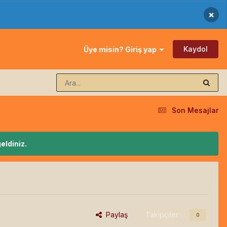
×
Kaydol
Üye misin? Giriş yap
Son Mesajlar
eldiniz.
Paylaş
Takipçiler
0