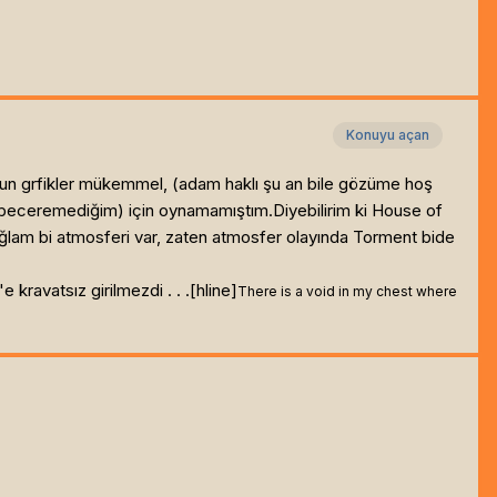
Konuyu açan
i oyun grfikler mükemmel, (adam haklı şu an bile gözüme hoş
eceremediğim) için oynamamıştım.Diyebilirim ki House of
ğlam bi atmosferi var, zaten atmosfer olayında Torment bide
 kravatsız girilmezdi . . .[hline]
There is a void in my chest where