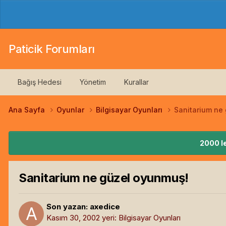
Paticik Forumları
Bağış Hedesi
Yönetim
Kurallar
Ana Sayfa
Oyunlar
Bilgisayar Oyunları
Sanitarium ne
2000 le
Sanitarium ne güzel oyunmuş!
Son yazan:
axedice
Kasım 30, 2002
yeri:
Bilgisayar Oyunları