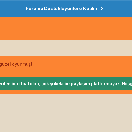
Forumu Destekleyenlere Katılın
 güzel oyunmuş!
rden beri faal olan, çok şukela bir paylaşım platformuyuz. Hoşg