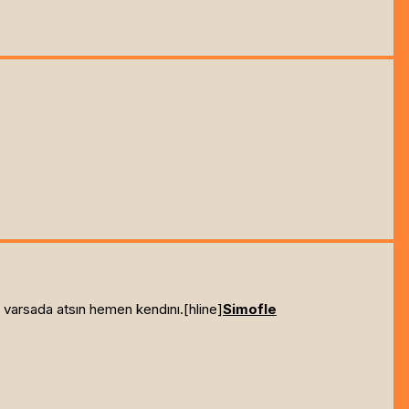
varsada atsın hemen kendını.[hline]
Simofle