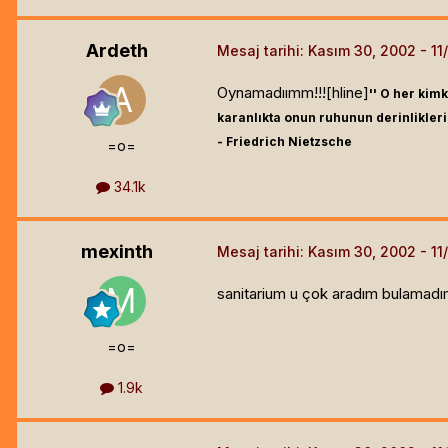
Ardeth
Mesaj tarihi:
Kasım 30, 2002
Oynamadıımm!!![hline]
'' O her kim
karanlıkta onun ruhunun derinlikleri
- Friedrich Nietzsche
=o=
34.1k
mexinth
Mesaj tarihi:
Kasım 30, 2002
sanitarium u çok aradım bulamadı
=o=
1.9k