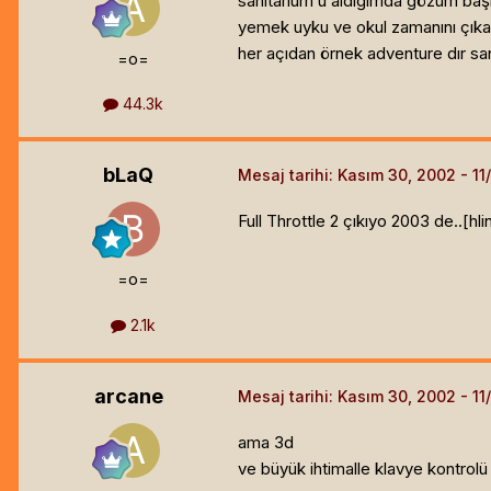
sanitarium u aldığımda gözüm ba
yemek uyku ve okul zamanını çıkartı
her açıdan örnek adventure dır san
=o=
44.3k
bLaQ
Mesaj tarihi:
Kasım 30, 2002
Full Throttle 2 çıkıyo 2003 de..[hli
=o=
2.1k
arcane
Mesaj tarihi:
Kasım 30, 2002
ama 3d
ve büyük ihtimalle klavye kontrolü 