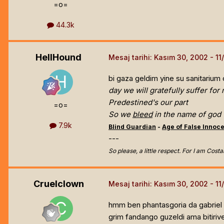
=o=
44.3k
HellHound
Mesaj tarihi:
Kasım 30, 2002
bi gaza geldim yine su sanitarium 
day we will gratefully suffer for
Predestined's our part
=o=
So we
bleed
in the name of god
7.9k
Blind Guardian
-
Age of False Innoc
---
So please, a little respect. For I am Costa
Cruelclown
Mesaj tarihi:
Kasım 30, 2002
hmm ben phantasgoria da gabriel 
grim fandango guzeldi ama bitiriv