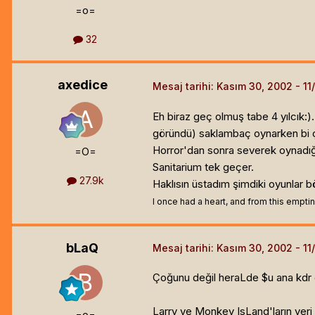
=o=
32
axedice
Mesaj tarihi:
Kasım 30, 2002
Eh biraz geç olmuş tabe 4 yılcık:)
göründü) saklambaç oynarken bi 
Horror'dan sonra severek oynadığı
=O=
Sanitarium tek geçer.
27.9k
Haklısın üstadım şimdiki oyunlar bö
I once had a heart, and from this emptine
bLaQ
Mesaj tarihi:
Kasım 30, 2002
Çoğunu değil heraLde $u ana kdr 
Larry ve Monkey IsLand'ların yeri 
=o=