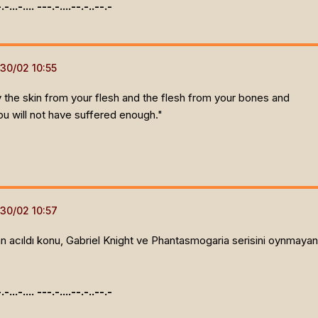
.-.-...-.... ---.-....--.-..--.-
lay the skin from your flesh and the flesh from your bones and
ou will not have suffered enough."
acıldı konu, Gabriel Knight ve Phantasmogaria serisini oynmayan 
.-.-...-.... ---.-....--.-..--.-