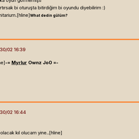
şka oyun görmemişti
rsak bi oturuşta bitirdiğim bi oyundu diyebilirim :)
itarium.[hline]
What dedin gülüm?
ne]
-=
Myrlur
Ownz Jo0 =-
olacak kıl olucam yine..[hline]