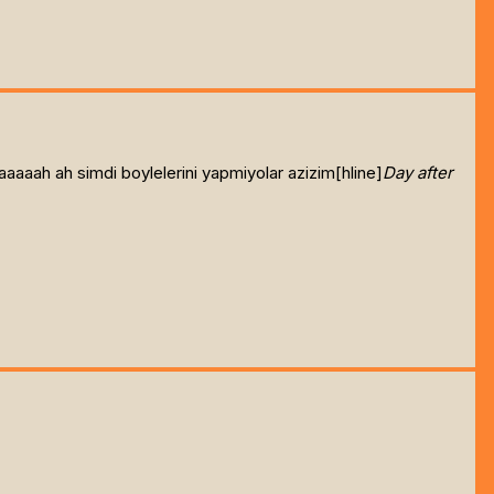
aaaaah ah simdi boylelerini yapmiyolar azizim[hline]
Day after