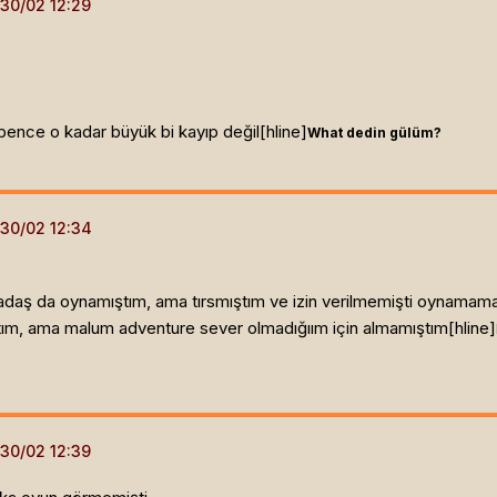
bence o kadar büyük bi kayıp değil[hline]
What dedin gülüm?
adaş da oynamıştım, ama tırsmıştım ve izin verilmemişti oynamama 
m, ama malum adventure sever olmadığıım için almamıştım[hline]