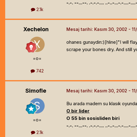
-.-. --...--. .-.-.-.... ..-..-...-.-....-...
2.1k
Xechelon
Mesaj tarihi:
Kasım 30, 2002
ohanes gunaydin:)[hline]
"I will f
scrape your bones dry. And still y
=o=
742
Simofle
Mesaj tarihi:
Kasım 30, 2002
Bu arada madem su klasık oyundan 
O bir lider
O 55 bin sosisliden biri
=o=
-.-. --...--. .-.-.-.... ..-..-...-.-....-...
2.1k