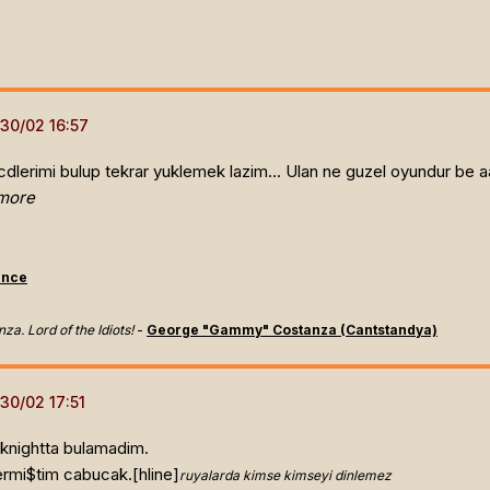
cdlerimi bulup tekrar yuklemek lazim... Ulan ne guzel oyundur be a
 more
ence
nza. Lord of the Idiots!
-
George "Gammy" Costanza (Cantstandya)
knightta bulamadim.
ermi$tim cabucak.[hline]
ruyalarda kimse kimseyi dinlemez