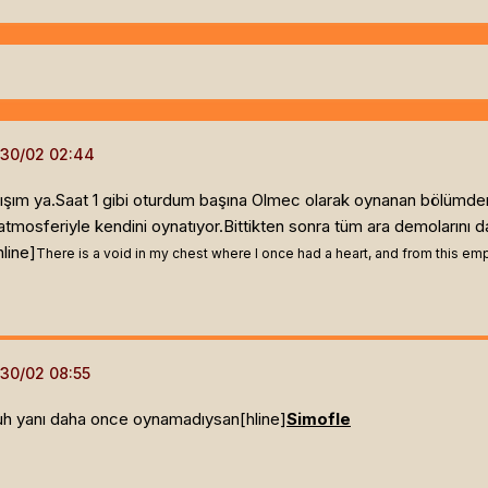
mışım ya.Saat 1 gibi oturdum başına Olmec olarak oynanan bölümden
osferiyle kendini oynatıyor.Bittikten sonra tüm ara demolarını d
line]
There is a void in my chest where I once had a heart, and from this empti
yuh yanı daha once oynamadıysan[hline]
Simofle