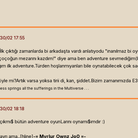
.İlk çıktığı zamanlarda bi arkadaşta vardı anlatıyodu "inanılmaz b
çoçoğun mezarını kazdım!" diye ama ben adventure sevmediğim(b
m ilk adventure.Türden hoşlanmıyanları bile oynatabilecek çok sa
yle mi?Artık varsa yoksa tirii di, kan, şiddet.Bizim zamanımızda E3'e
ss springs all the sufferings in the Multiverse . . .
çıkmı$ bütün adventure oyunLarını oynamı$ımdır :)
ayrı ama..[hline]
-=
Myrlur
Ownz Jo0 =-