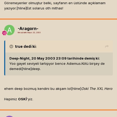
Göremeyenler olmuştur belki, sayfanın en üstünde açıklamam
yazıyor.[hline]
Est solarus oth mithas!
-Aragorn-
Mesaj tarihi:
Mayıs 20, 2003
true
dedi ki:
Deep-Night, 20 May 2003 23:09 tarihinde demiş ki:
Yoo gayet seviyeli tartışıyor bence Adiemus.Kötü birşey de
demedi[hline]
deep.
ehem deep bozmuş kendini bu akşam lol[hline]
Oski The XXL Hero
Hepimiz
OSKİ
'yiz.