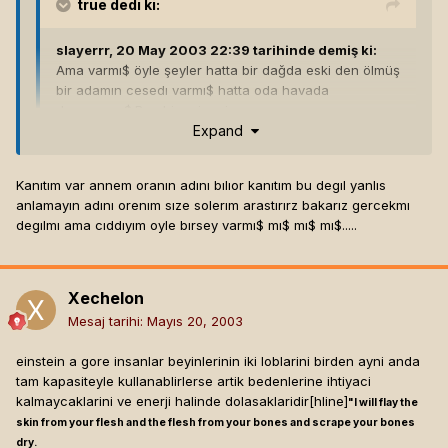
true
dedi ki:
slayerrr, 20 May 2003 22:39 tarihinde demiş ki:
Ama varmı$ öyle şeyler hatta bir dağda eski den ölmüş
bir adamın cesedı varmı$ hatta oda havada
duruyormu$.Ben biraz inaniyorum.
Expand
-misle -musla olmuyor bu isler.
Kanıtım var annem oranın adını bılıor kanıtım bu degıl yanlıs
varmi elinde kanit.
anlamayın adını orenım sıze solerım arastırırz bakarız gercekmı
yok bu tur hikayeler cok
degılmı ama cıddıyım oyle bırsey varmı$ mı$ mı$ mı$.....
hepsine inanicak olsak ohoo[hline]
Xechelon
Mesaj tarihi:
Mayıs 20, 2003
einstein a gore insanlar beyinlerinin iki loblarini birden ayni anda
tam kapasiteyle kullanablirlerse artik bedenlerine ihtiyaci
kalmaycaklarini ve enerji halinde dolasaklaridir[hline]
"I will flay the
skin from your flesh and the flesh from your bones and scrape your bones
dry.