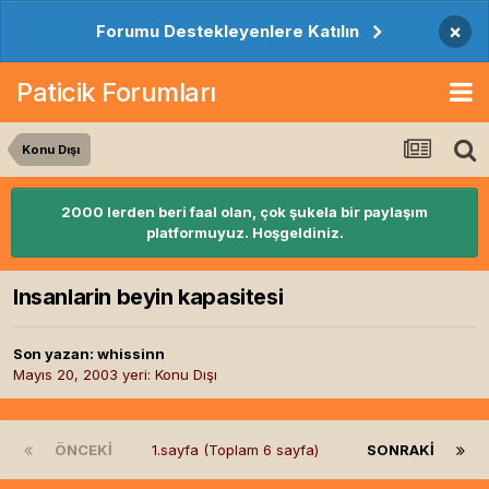
×
Forumu Destekleyenlere Katılın
Paticik Forumları
Konu Dışı
2000 lerden beri faal olan, çok şukela bir paylaşım
platformuyuz. Hoşgeldiniz.
Insanlarin beyin kapasitesi
Son yazan:
whissinn
Mayıs 20, 2003
yeri:
Konu Dışı
ÖNCEKI
1.sayfa (Toplam 6 sayfa)
SONRAKI