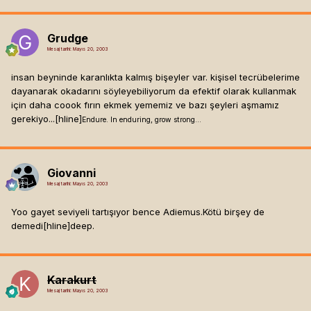
Grudge
Mesaj tarihi:
Mayıs 20, 2003
insan beyninde karanlıkta kalmış bişeyler var. kişisel tecrübelerime
dayanarak okadarını söyleyebiliyorum da efektif olarak kullanmak
için daha coook fırın ekmek yememiz ve bazı şeyleri aşmamız
gerekiyo...[hline]
Endure. In enduring, grow strong...
Giovanni
Mesaj tarihi:
Mayıs 20, 2003
Yoo gayet seviyeli tartışıyor bence Adiemus.Kötü birşey de
demedi[hline]
deep.
Karakurt
Mesaj tarihi:
Mayıs 20, 2003