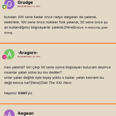
Grudge
Mesaj tarihi:
Mayıs 20, 2003
bundan 200 sene kadar önce radyo dalgaları da yalandı,
elektrikte, 100 sene önce nükleer fizik yalandı, 50 sene önce şu
an kullandığımız bilgisayarlar yalandı.[hline]
Endure. In enduring, grow
strong...
-Aragorn-
Mesaj tarihi:
Mayıs 20, 2003
nası yalandı? biri çıkıp 50 sene sonra bilgisayarı bulucam deyince
insanlar yalan sölüo bu mu dediler?
onlar yalan değildi öyle bişey yoktu o kadar. yalan kavramı bu
değil bence ha?[hline]
Oski The XXL Hero
Hepimiz
OSKİ
'yiz.
Aegean