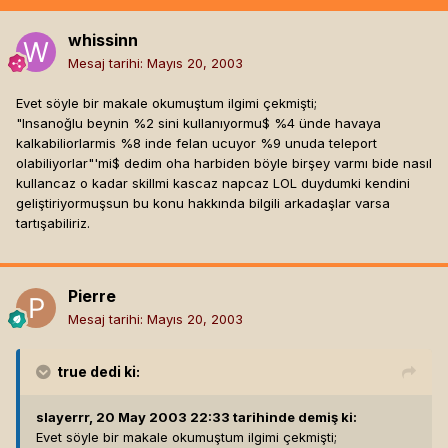
whissinn
Mesaj tarihi:
Mayıs 20, 2003
Evet söyle bir makale okumuştum ilgimi çekmişti;
"Insanoğlu beynin %2 sini kullanıyormu$ %4 ünde havaya
kalkabiliorlarmis %8 inde felan ucuyor %9 unuda teleport
olabiliyorlar"'mi$ dedim oha harbiden böyle birşey varmı bide nasıl
kullancaz o kadar skillmi kascaz napcaz LOL duydumki kendini
geliştiriyormuşsun bu konu hakkında bilgili arkadaşlar varsa
tartışabiliriz.
Pierre
Mesaj tarihi:
Mayıs 20, 2003
true
dedi ki:
slayerrr, 20 May 2003 22:33 tarihinde demiş ki:
Evet söyle bir makale okumuştum ilgimi çekmişti;