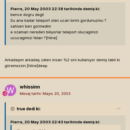
Pierre, 20 May 2003 22:38 tarihinde demiş ki:
bence dogru degil
Su ana kadar teleport olan ucan birini gordunuzmu ?
sahsen ben gormedim
e ozaman nereden biliyorlar teleport olucagimizi
ucucagimizi felan ?[hline]
Arkadaşım arkadaş zaten insan %2 sini kullanıyor demiş tabii ki
göremezsin.[hline]
deep.
whissinn
Mesaj tarihi:
Mayıs 20, 2003
true
dedi ki:
Pierre, 20 May 2003 22:43 tarihinde demiş ki: