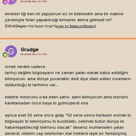
Mesaj tarihi:
Mayıs 20, 2003
einstein lığı ben mi yapıyorum siz mi bilemedim ama bir makine
yardımıyla felan yapabilceği kimsenin aklına gelmedi mi?
[hline]
Aegean the Sazan King!!!
(given by BabacumMostors)
Grudge
Mesaj tarihi:
Mayıs 20, 2003
örnek verdim sadece.
tarihçi değilim bilgisayarın ne zaman yalan olarak kabul edildiğini
bilmiyorum. ama dünya yuvarlaktır dedi diye idam edilen insanların
doldurduğu bi tarihimiz var...
elektrik motorunu icad eden şahıs. adını bilmiyorum ama teorisini
kanıtlamadan önce baya bi gülmüşlerdi ona.
ayrıca evet 50 sene önce gidip "50 sene sonra herkesin evinde bi
bilgisayarı bi televizyonu bi buzdolabı, cebinde bütün dünya ile
haberleşebileceği telefonu olacak" deseniz muhtemelen yalan
derlerdi. nitekim cep telefonları star treklere layık bir fantaziymiş