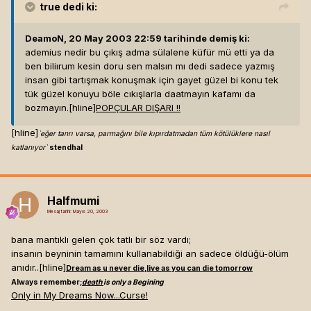
true
dedi ki:
DeamoN, 20 May 2003 22:59 tarihinde demiş ki:
ademius nedir bu çıkış adma sülalene küfür mü etti ya da
ben biliırum kesin doru sen malsın mı dedi sadece yazmış
insan gibi tartışmak konuşmak için gayet güzel bi konu tek
tük güzel konuyu böle cıkışlarla daatmayın kafamı da
bozmayın.[hline]
POPÇULAR DIŞARI !!
[hline]
`eğer tanrı varsa, parmağını bile kıpırdatmadan tüm kötülüklere nasıl
katlanıyor`
stendhal
Halfmumi
Mesaj tarihi:
Mayıs 20, 2003
bana mantıklı gelen çok tatlı bir söz vardı;
insanın beyninin tamamını kullanabildiği an sadece öldüğü-ölüm
anıdır..[hline]
Dream as u never die,live as you can die tomorrow
Always remember;
death
is only a Begining
Only in My Dreams Now...Curse!