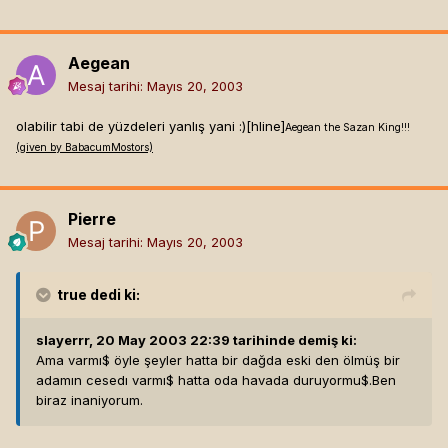
Aegean
Mesaj tarihi:
Mayıs 20, 2003
olabilir tabi de yüzdeleri yanlış yani :)[hline]
Aegean the Sazan King!!!
(given by BabacumMostors)
Pierre
Mesaj tarihi:
Mayıs 20, 2003
true
dedi ki:
slayerrr, 20 May 2003 22:39 tarihinde demiş ki:
Ama varmı$ öyle şeyler hatta bir dağda eski den ölmüş bir
adamın cesedı varmı$ hatta oda havada duruyormu$.Ben
biraz inaniyorum.