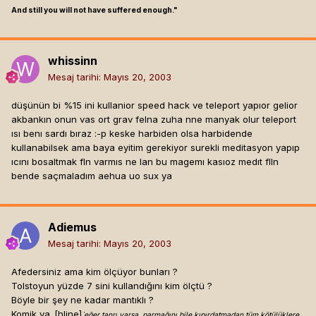
And still you will not have suffered enough."
whissinn
Mesaj tarihi:
Mayıs 20, 2003
düşünün bi %15 ini kullanior speed hack ve teleport yapıor gelior
akbankın onun vas ort grav felna zuha nne manyak olur teleport
ısı benı sardı bıraz :-p keske harbiden olsa harbidende
kullanabilsek ama baya eyitim gerekiyor surekli meditasyon yapıp
ıcını bosaltmak fln varmıs ne lan bu magemı kasıoz medıt flln
bende saçmaladım aehua uo sux ya
Adiemus
Mesaj tarihi:
Mayıs 20, 2003
Afedersiniz ama kim ölçüyor bunları ?
Tolstoyun yüzde 7 sini kullandığını kim ölçtü ?
Böyle bir şey ne kadar mantıklı ?
Komik ya..[hline]
`eğer tanrı varsa, parmağını bile kıpırdatmadan tüm kötülüklere