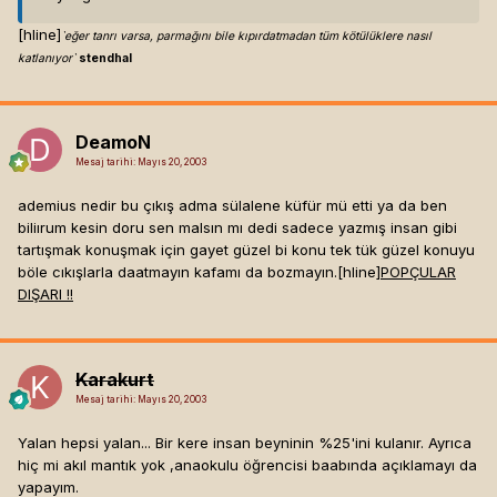
[hline]
`eğer tanrı varsa, parmağını bile kıpırdatmadan tüm kötülüklere nasıl
katlanıyor`
stendhal
DeamoN
Mesaj tarihi:
Mayıs 20, 2003
ademius nedir bu çıkış adma sülalene küfür mü etti ya da ben
biliırum kesin doru sen malsın mı dedi sadece yazmış insan gibi
tartışmak konuşmak için gayet güzel bi konu tek tük güzel konuyu
böle cıkışlarla daatmayın kafamı da bozmayın.[hline]
POPÇULAR
DIŞARI !!
Karakurt
Mesaj tarihi:
Mayıs 20, 2003
Yalan hepsi yalan... Bir kere insan beyninin %25'ini kulanır. Ayrıca
hiç mi akıl mantık yok ,anaokulu öğrencisi baabında açıklamayı da
yapayım.