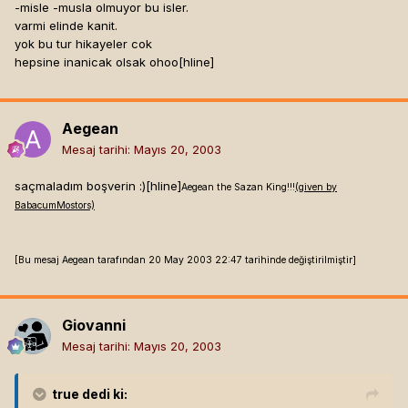
-misle -musla olmuyor bu isler.
varmi elinde kanit.
yok bu tur hikayeler cok
hepsine inanicak olsak ohoo[hline]
Aegean
Mesaj tarihi:
Mayıs 20, 2003
saçmaladım boşverin :)[hline]
Aegean the Sazan King!!!
(given by
BabacumMostors)
[Bu mesaj Aegean tarafından 20 May 2003 22:47 tarihinde değiştirilmiştir]
Giovanni
Mesaj tarihi:
Mayıs 20, 2003
true
dedi ki: