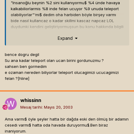
"Insanoğlu beynin %2 sini kullanıyormu$ %4 ünde havaya
kalkabiliorlarmis %8 inde felan ucuyor %9 unuda teleport
olabiliyorlar"'mi$ dedim oha harbiden böyle birşey varmı
bide nasıl kullancaz o kadar skillmi kascaz napcaz LOL
duydumki kendini geliştiriyormuşsun bu konu hakkında bilgili
arkadaşlar varsa tartışabiliriz.
Expand
bence dogru degil
Su ana kadar teleport olan ucan birini gordunuzmu ?
sahsen ben gormedim
e ozaman nereden biliyorlar teleport olucagimizi ucucagimizi
felan ?[hline]
whissinn
Mesaj tarihi:
Mayıs 20, 2003
Ama varmı$ öyle şeyler hatta bir dağda eski den ölmüş bir adamın
cesedı varmı$ hatta oda havada duruyormu$.Ben biraz
inaniyorum.