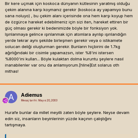
Bir kere uçmak için koskoca dünyanın kütlesinin yaratmış olduğu
çekim alanına karşı koymanız gerekir (koskoca ay yapamıyo bunu
sana noluyo) , bu çekim alanı içerisinde ona hem karşı koyup hem
de özgürce hareket edebilmeniz için sizi iten, hareket ettiren bir
güç olması gerekir ki bedenimizde böyle bir fonksiyon yok.
Işınlanmaya gelince ışınlanmak için atomlara ayrılıp ışınlandığın
yerde tekrar aynı şekilde birleşmen gerekir veya o istikamete
solucan deliği oluşturman gerekir. Bunların hiçbirini de 1.7kg
ağırlığındaki bir cisimle yapamazsın, ister %8'ini istersen
%8000'ini kullan... Böyle kulaktan dolma kuruntu şeylere nasıl
inanabilenler var onu da anlamıyorum.[hline]
Est solarus oth
mithas!
Adiemus
Mesaj tarihi:
Mayıs 20, 2003
Hurafe bunlar da millet meyilli zaten böyle şeylere. Neyse devam
edin siz, insanların beyinlerinin yüzde kaçının çalıştığını
tartışmaya.