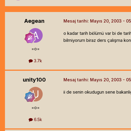
Aegean
Mesaj tarihi:
Mayıs 20, 2003
o kadar tarih bölümü var bi de ta
bilmiyorum biraz ders çalışma konu
=o=
3.7k
unity100
Mesaj tarihi:
Mayıs 20, 2003
ii de senin okudugun sene bakanlig
=o=
6.5k