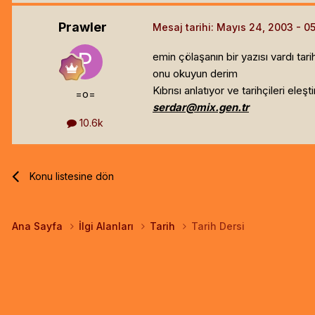
Prawler
Mesaj tarihi:
Mayıs 24, 2003
emin çölaşanın bir yazısı vardı tarih i
onu okuyun derim
Kıbrısı anlatıyor ve tarihçileri eleşti
=o=
serdar@mix.gen.tr
10.6k
Konu listesine dön
Ana Sayfa
İlgi Alanları
Tarih
Tarih Dersi