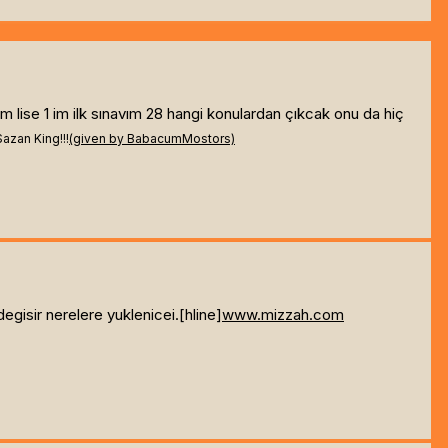
 lise 1 im ilk sınavım 28 hangi konulardan çıkcak onu da hiç
azan King!!!
(given by BabacumMostors)
egisir nerelere yuklenicei.[hline]
www.mizzah.com