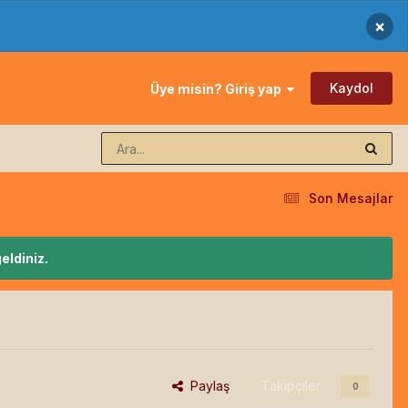
×
Kaydol
Üye misin? Giriş yap
Son Mesajlar
eldiniz.
Paylaş
Takipçiler
0