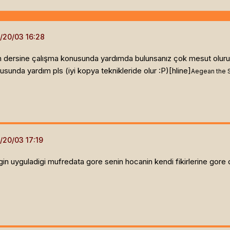
rih dersine çalışma konusunda yardımda bulunsanız çok mesut olurum
sunda yardım pls (iyi kopya teknikleride olur :P)[hline]
Aegean the S
in uyguladigi mufredata gore senin hocanin kendi fikirlerine gore d