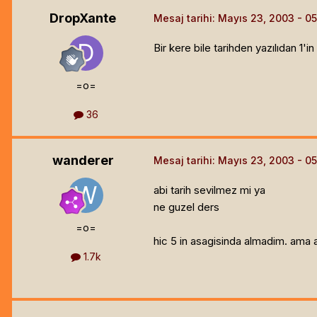
DropXante
Mesaj tarihi:
Mayıs 23, 2003
Bir kere bile tarihden yazılıdan 1'
=o=
36
wanderer
Mesaj tarihi:
Mayıs 23, 2003
abi tarih sevilmez mi ya
ne guzel ders
=o=
hic 5 in asagisinda almadim. ama a
1.7k