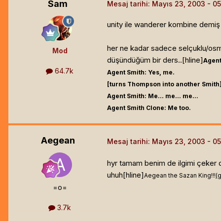
Sam
Mesaj tarihi:
Mayıs 23, 2003
unity ile wanderer kombine demiş d
her ne kadar sadece selçuklu/osm
Mod
düşündüğüm bir ders..[hline]
Agent
64.7k
Agent Smith: Yes, me.
[turns Thompson into another Smith
Agent Smith: Me... me... me...
Agent Smith Clone: Me too.
Aegean
Mesaj tarihi:
Mayıs 23, 2003
hyr tamam benim de ilgimi çeker de 
uhuh[hline]
Aegean the Sazan King!!!
(
=o=
3.7k