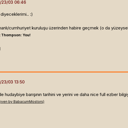
iyeceklerimi.. :)
anlı/cumhuriyet kuruluşu üzerinden habire geçmek (o da yüzeysel
 Thompson: You!
]
hudaybiye barışının tarihini ve yerini ve daha nice full ezber bilgi
given by BabacumMostors)