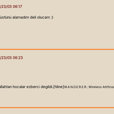
in üstünü alamadım deli olucam :)
llahtan hocalar ezberci degildi.[hline]
W.A.N.D.E.R.E.R.: Wireless Artifi