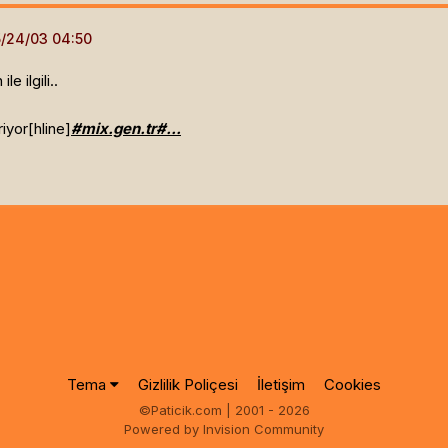
le ilgili..
riyor[hline]
#mix.gen.tr#...
Tema
Gizlilik Poliçesi
İletişim
Cookies
©Paticik.com | 2001 - 2026
Powered by Invision Community