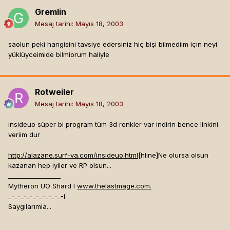
Gremlin
Mesaj tarihi:
Mayıs 18, 2003
saolun peki hangisini tavsiye edersiniz hiç bişi bilmediim için neyi
yüklüyceimide bilmiorum haliyle
Rotweiler
Mesaj tarihi:
Mayıs 18, 2003
insideuo süper bi program tüm 3d renkler var indirin bence linkini
veriim dur
http://alazane.surf-va.com/insideuo.html
[hline]
Ne olursa olsun
kazanan hep iyiler ve RP olsun...
_________________
Mytheron UO Shard I
www.thelastmage.com.
_-_-_-_-_-_-_-_-_-I
Saygılarımla...