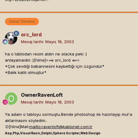
Genel Yönetici
orc_lord
Mesaj tarihi:
Mayıs 18, 2003
ha o tablodan resim aldın ne olacka peki :)
anlayamaıdm :)[hline]
===> orc_lord <===
*Çok sevdiği babannesini kaybettiği için üzgündür*
*Balık katili olmuştur*
OwnerRavenLoft
Mesaj tarihi:
Mayıs 18, 2003
Ya adam o tabloyu sormuştu.Bende photoshop ile hazırlayıp mul'a
aktarmasını söyledim..
:D[hline]
Mail:
mailto:
ravenloft@kablonet.com.tr
Asp,Php,Visual Basic,Delphi,Sphere Scripter,Web Design