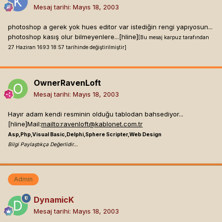
Mesaj tarihi:
Mayıs 18, 2003
photoshop a gerek yok hues editor var istediğin rengi yapıyosun...
photoshop kasış olur bilmeyenlere...[hline]
[Bu mesaj karpuz tarafından
27 Haziran 1693 18:57 tarihinde değiştirilmiştir]
OwnerRavenLoft
Mesaj tarihi:
Mayıs 18, 2003
Hayır adam kendi resminin olduğu tablodan bahsediyor...
[hline]
Mail:
mailto:
ravenloft@kablonet.com.tr
Asp,Php,Visual Basic,Delphi,Sphere Scripter,Web Design
Bilgi Paylaştıkça Değerlidir...
Admin
DynamicK
Mesaj tarihi:
Mayıs 18, 2003