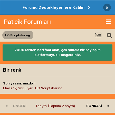
×
Forumu Destekleyenlere Katılın
Paticik Forumları
UO Scriptsharing
2000 lerden beri faal olan, çok şukela bir paylaşım
platformuyuz. Hoşgeldiniz.
Bir renk
Son yazan:
mazbul
Mayıs 17, 2003
yeri:
UO Scriptsharing
ÖNCEKI
1.sayfa (Toplam 2 sayfa)
SONRAKI