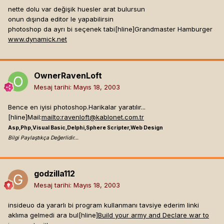
nette dolu var değişik huesler arat bulursun
onun dışında editor le yapabilirsin
photoshop da ayrı bi seçenek tabi[hline]
Grandmaster Hamburger
www.dynamick.net
OwnerRavenLoft
Mesaj tarihi:
Mayıs 18, 2003
Bence en iyisi photoshop.Harikalar yaratılır...
[hline]
Mail:
mailto:
ravenloft@kablonet.com.tr
Asp,Php,Visual Basic,Delphi,Sphere Scripter,Web Design
Bilgi Paylaştıkça Değerlidir...
godzilla112
Mesaj tarihi:
Mayıs 18, 2003
insideuo da yararlı bi program kullanmanı tavsiye ederim linki
aklıma gelmedi ara bul[hline]
Build your army and Declare war to