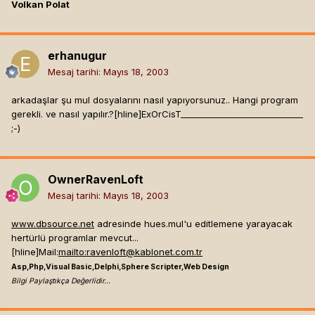
Volkan Polat
erhanugur
Mesaj tarihi:
Mayıs 18, 2003
arkadaşlar şu mul dosyalarını nasıl yapıyorsunuz.. Hangi program
gerekli. ve nasıl yapılır.?[hline]
ExOrCisT_____________________________
;-)
OwnerRavenLoft
Mesaj tarihi:
Mayıs 18, 2003
www.dbsource.net
adresinde hues.mul'u editlemene yarayacak
hertürlü programlar mevcut...
[hline]
Mail:
mailto:
ravenloft@kablonet.com.tr
Asp,Php,Visual Basic,Delphi,Sphere Scripter,Web Design
Bilgi Paylaştıkça Değerlidir...