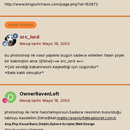
http://www.kingsofchaos.com/page.php?id=162872
Genel Yönetici
orc_lord
Mesaj tarihi:
Mayıs 18, 2003
bu photoshop ile nasıl yapılırki bugün sadece efektleri falan şöyle
bir bakmıştım ama :)[hline]
===> orc_lord <===
*Çok sevdiği babannesini kaybettiği için üzgündür*
*Balık katili olmuştur*
OwnerRavenLoft
Mesaj tarihi:
Mayıs 18, 2003
photoshop ile renk hazırlamıyorsun.Sadece resiminin bulunduğu
tabloyu kasdettim.[hline]
Mail:
mailto:
ravenloft@kablonet.com.tr
Asp,Php,Visual Basic,Delphi,Sphere Scripter,Web Design
Bilgi Paylaştıkça Değerlidir...