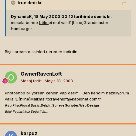
true
dedi ki:
DynamicK, 18 May 2003 00:12 tarihinde demiş ki:
mesela bende
böle
bi mul var :P[hline]
Grandmaster
Hamburger
Bişi sorcam o skinleri nereden indirdin
OwnerRavenLoft
Mesaj tarihi:
Mayıs 18, 2003
Photoshop biliyorsan kendin yap derim... Ben kendim hazırlıyorum
valla :D[hline]
Mail:
mailto:
ravenloft@kablonet.com.tr
Asp,Php,Visual Basic,Delphi,Sphere Scripter,Web Design
Bilgi Paylaştıkça Değerlidir...
karpuz