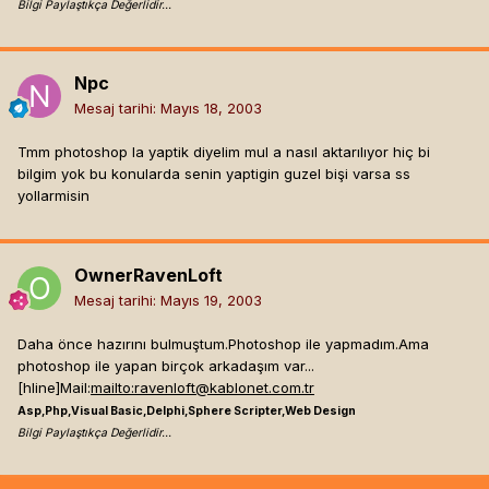
Bilgi Paylaştıkça Değerlidir...
Npc
Mesaj tarihi:
Mayıs 18, 2003
Tmm photoshop la yaptik diyelim mul a nasıl aktarılıyor hiç bi
bilgim yok bu konularda senin yaptigin guzel bişi varsa ss
yollarmisin
OwnerRavenLoft
Mesaj tarihi:
Mayıs 19, 2003
Daha önce hazırını bulmuştum.Photoshop ile yapmadım.Ama
photoshop ile yapan birçok arkadaşım var...
[hline]
Mail:
mailto:
ravenloft@kablonet.com.tr
Asp,Php,Visual Basic,Delphi,Sphere Scripter,Web Design
Bilgi Paylaştıkça Değerlidir...