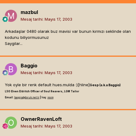
mazbul
Mesaj tarihi:
Mayıs 17, 2003
Arkadaşlar 0480 olarak buz mavisi var bunun kırmızı seklinde olan
kodunu biliyormusunuz
Saygilar...
Baggio
Mesaj tarihi:
Mayıs 17, 2003
Yok oyle bir renk default hues.mulda :)[hline]
Gesp (a.k.a Baggio)
L50 Elven Eldritch Officer of Soul Reavers, LGM Tailor
Email:
baggio@doruk.net.tr
| Icq:
5100111
OwnerRavenLoft
Mesaj tarihi:
Mayıs 17, 2003