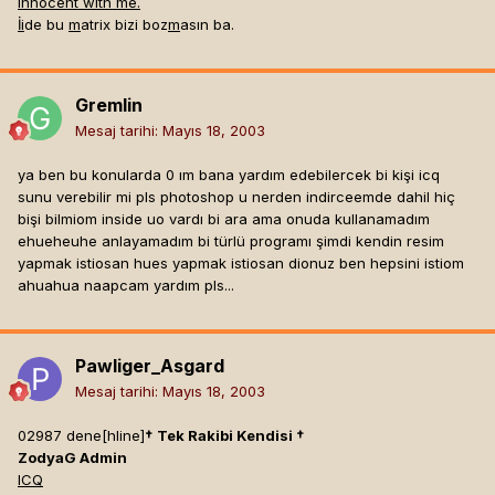
innocent with me.
İ
i
de bu
m
atrix bizi boz
m
asın ba.
Gremlin
Mesaj tarihi:
Mayıs 18, 2003
ya ben bu konularda 0 ım bana yardım edebilercek bi kişi icq
sunu verebilir mi pls photoshop u nerden indirceemde dahil hiç
bişi bilmiom inside uo vardı bi ara ama onuda kullanamadım
ehueheuhe anlayamadım bi türlü programı şimdi kendin resim
yapmak istiosan hues yapmak istiosan dionuz ben hepsini istiom
ahuahua naapcam yardım pls...
Pawliger_Asgard
Mesaj tarihi:
Mayıs 18, 2003
02987 dene[hline]
† Tek Rakibi Kendisi †
ZodyaG Admin
ICQ