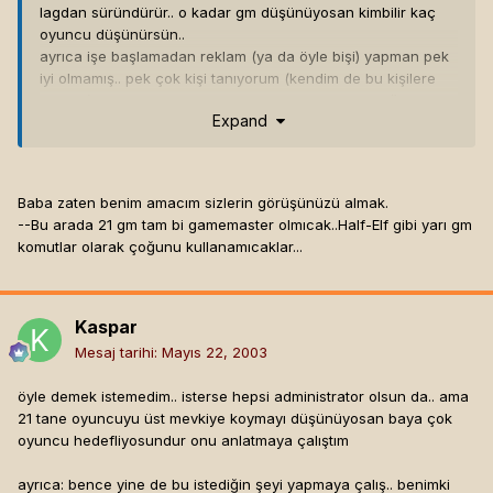
lagdan süründürür.. o kadar gm düşünüyosan kimbilir kaç
oyuncu düşünürsün..
ayrıca işe başlamadan reklam (ya da öyle bişi) yapman pek
iyi olmamış.. pek çok kişi tanıyorum (kendim de bu kişilere
dahilim) bu işe atılmış iyi fikirleri olan ama gerek bağlantı hızı
Expand
sorunları gerekse başka durumlardan (monotonluk.. bi süre
sonra yapacak iş bulamazsın yeterince insan olmazsa)
sıkılmıştı bu işten..
bi de: hazır scriptlerle server açmak ne kadar doğru.. en
Baba zaten benim amacım sizlerin görüşünüzü almak.
azından scriptingden iyi anlamak lazım düzgünce bi server
--Bu arada 21 gm tam bi gamemaster olmıcak..Half-Elf gibi yarı gm
olması için..
komutlar olarak çoğunu kullanamıcaklar...
son olarak: imzanı kısaltırsan biraz iyi olur sanırım.. uzun
olmuş baya..[hline]
K
n
ock-knock-knockin' on
h
eaven's d
oo
r
[/i]
Kaspar
Mesaj tarihi:
Mayıs 22, 2003
öyle demek istemedim.. isterse hepsi administrator olsun da.. ama
21 tane oyuncuyu üst mevkiye koymayı düşünüyosan baya çok
oyuncu hedefliyosundur onu anlatmaya çalıştım
ayrıca: bence yine de bu istediğin şeyi yapmaya çalış.. benimki