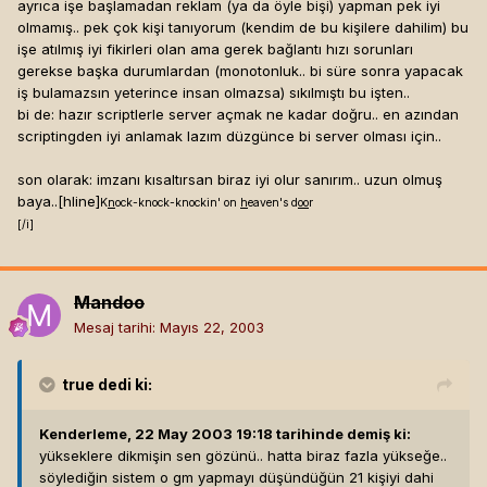
ayrıca işe başlamadan reklam (ya da öyle bişi) yapman pek iyi
olmamış.. pek çok kişi tanıyorum (kendim de bu kişilere dahilim) bu
işe atılmış iyi fikirleri olan ama gerek bağlantı hızı sorunları
gerekse başka durumlardan (monotonluk.. bi süre sonra yapacak
iş bulamazsın yeterince insan olmazsa) sıkılmıştı bu işten..
bi de: hazır scriptlerle server açmak ne kadar doğru.. en azından
scriptingden iyi anlamak lazım düzgünce bi server olması için..
son olarak: imzanı kısaltırsan biraz iyi olur sanırım.. uzun olmuş
baya..[hline]
K
n
ock-knock-knockin' on
h
eaven's d
oo
r
[/i]
Mandoo
Mesaj tarihi:
Mayıs 22, 2003
true
dedi ki:
Kenderleme, 22 May 2003 19:18 tarihinde demiş ki:
yükseklere dikmişin sen gözünü.. hatta biraz fazla yükseğe..
söylediğin sistem o gm yapmayı düşündüğün 21 kişiyi dahi