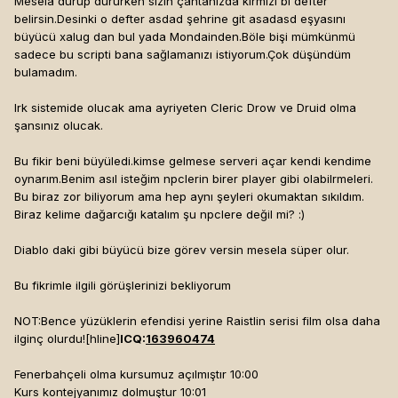
Mesela durup dururken sizin çantanızda kırmızı bi defter
belirsin.Desinki o defter asdad şehrine git asadasd eşyasını
büyücü xalug dan bul yada Mondainden.Böle bişi mümkünmü
sadece bu scripti bana sağlamanızı istiyorum.Çok düşündüm
bulamadım.
Irk sistemide olucak ama ayriyeten Cleric Drow ve Druid olma
şansınız olucak.
Bu fikir beni büyüledi.kimse gelmese serveri açar kendi kendime
oynarım.Benim asıl isteğim npclerin birer player gibi olabilrmeleri.
Bu biraz zor biliyorum ama hep aynı şeyleri okumaktan sıkıldım.
Biraz kelime dağarcığı katalım şu npclere değil mi? :)
Diablo daki gibi büyücü bize görev versin mesela süper olur.
Bu fikrimle ilgili görüşlerinizi bekliyorum
NOT:Bence yüzüklerin efendisi yerine Raistlin serisi film olsa daha
ilginç olurdu![hline]
ICQ:
163960474
Fenerbahçeli olma kursumuz açılmıştır 10:00
Kurs kontejyanımız dolmuştur 10:01