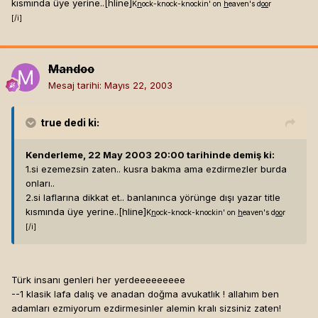
kısmında üye yerine..[hline]
K
n
ock-knock-knockin' on
h
eaven's d
oo
r
[/i]
Mandoo
Mesaj tarihi:
Mayıs 22, 2003
true
dedi ki:
Kenderleme, 22 May 2003 20:00 tarihinde demiş ki:
1.si ezemezsin zaten.. kusra bakma ama ezdirmezler burda
onları..
2.si laflarına dikkat et.. banlanınca yörünge dışı yazar title
kısmında üye yerine..[hline]
K
n
ock-knock-knockin' on
h
eaven's d
oo
r
[/i]
Türk insanı genleri her yerdeeeeeeeee
--1 klasik lafa dalış ve anadan doğma avukatlık ! allahım ben
adamları ezmiyorum ezdirmesinler alemin kralı sizsiniz zaten!