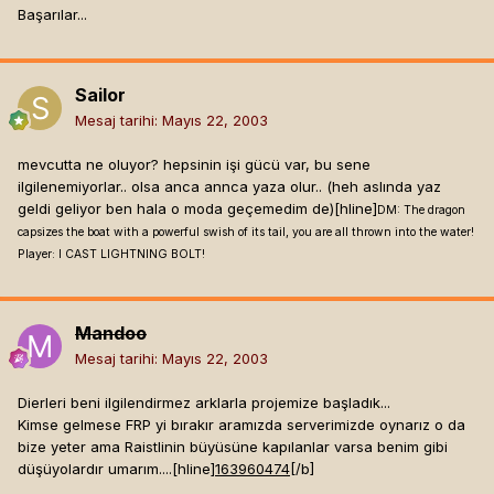
Başarılar...
Sailor
Mesaj tarihi:
Mayıs 22, 2003
mevcutta ne oluyor? hepsinin işi gücü var, bu sene
ilgilenemiyorlar.. olsa anca annca yaza olur.. (heh aslında yaz
geldi geliyor ben hala o moda geçemedim de)[hline]
DM: The dragon
capsizes the boat with a powerful swish of its tail, you are all thrown into the water!
Player: I CAST LIGHTNING BOLT!
Mandoo
Mesaj tarihi:
Mayıs 22, 2003
Dierleri beni ilgilendirmez arklarla projemize başladık...
Kimse gelmese FRP yi bırakır aramızda serverimizde oynarız o da
bize yeter ama Raistlinin büyüsüne kapılanlar varsa benim gibi
düşüyolardır umarım....[hline]
163960474
[/b]