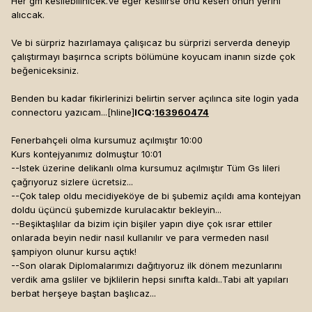
Her gm kesilebilinicek.Ve eğer kesilirse onu kesen onun yerini
alıccak.
Ve bi sürpriz hazırlamaya çalışıcaz bu sürprizi serverda deneyip
çalıştırmayı başırnca scripts bölümüne koyucam inanın sizde çok
beğeniceksiniz.
Benden bu kadar fikirlerinizi belirtin server açılınca site login yada
connectoru yazıcam...[hline]
ICQ:
163960474
Fenerbahçeli olma kursumuz açılmıştır 10:00
Kurs kontejyanımız dolmuştur 10:01
--Istek üzerine delikanlı olma kursumuz açılmıştır Tüm Gs lileri
çağrıyoruz sizlere ücretsiz...
--Çok talep oldu mecidiyeköye de bi şubemiz açıldı ama kontejyan
doldu üçüncü şubemizde kurulacaktır bekleyin...
--Beşiktaşlılar da bizim için bişiler yapın diye çok ısrar ettiler
onlarada beyin nedir nasıl kullanılır ve para vermeden nasıl
şampiyon olunur kursu açtık!
--Son olarak Diplomalarımızı dağıtıyoruz ilk dönem mezunlarını
verdik ama gsliler ve bjklilerin hepsi sınıfta kaldı..Tabi alt yapıları
berbat herşeye baştan başlıcaz...