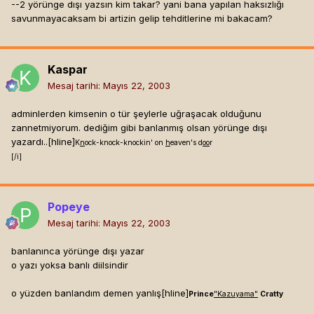
--2 yörünge dışı yazsın kim takar? yani bana yapılan haksızlığı
savunmayacaksam bi artizin gelip tehditlerine mi bakacam?
Kaspar
Mesaj tarihi:
Mayıs 22, 2003
adminlerden kimsenin o tür şeylerle uğraşacak olduğunu
zannetmiyorum. dediğim gibi banlanmış olsan yörünge dışı
yazardı..[hline]
K
n
ock-knock-knockin' on
h
eaven's d
oo
r
[/i]
Popeye
Mesaj tarihi:
Mayıs 22, 2003
banlanınca yörünge dışı yazar
o yazı yoksa banlı diilsindir
o yüzden banlandım demen yanlış[hline]
Prince
"Kazuyama"
Cratty