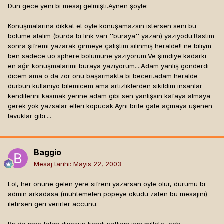
Dün gece yeni bi mesaj gelmişti.Aynen şöyle:
Konuşmalarına dikkat et öyle konuşamazsın istersen seni bu
bölüme alalım (burda bi link varı ''buraya'' yazan) yazıyodu.Bastım
sonra şifremi yazarak girmeye çalıştım silinmiş heralde!! ne biliym
ben sadece uo sphere bölümüne yazıyorum.Ve şimdiye kadarki
en ağır konuşmalarımı buraya yazıyorum....Adam yanlış gönderdi
dicem ama o da zor onu başarmakta bi beceri.adam heralde
dürbün kullanıyo bilemicem ama artizliklerden sıkıldım insanlar
kendilerini kasmak yerine adam gibi sen yanlışsın kafaya almaya
gerek yok yazsalar elleri kopucak.Aynı brite gate açmaya üşenen
lavuklar gibi....
Baggio
Mesaj tarihi:
Mayıs 22, 2003
Lol, her onune gelen yere sifreni yazarsan oyle olur, durumu bi
admin arkadasa (muhtemelen popeye okudu zaten bu mesajini)
iletirsen geri verirler accunu.