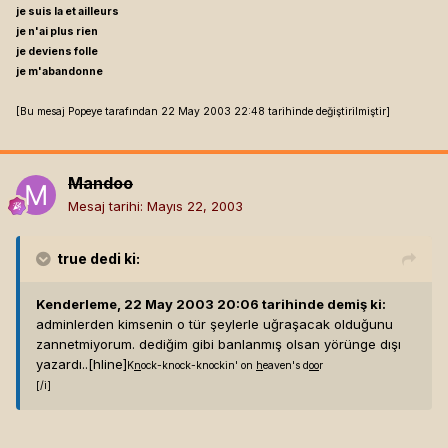
je suis la et ailleurs
je n'ai plus rien
je deviens folle
je m'abandonne
[Bu mesaj Popeye tarafından 22 May 2003 22:48 tarihinde değiştirilmiştir]
Mandoo
Mesaj tarihi:
Mayıs 22, 2003
true
dedi ki:
Kenderleme, 22 May 2003 20:06 tarihinde demiş ki:
adminlerden kimsenin o tür şeylerle uğraşacak olduğunu
zannetmiyorum. dediğim gibi banlanmış olsan yörünge dışı
yazardı..[hline]
K
n
ock-knock-knockin' on
h
eaven's d
oo
r
[/i]