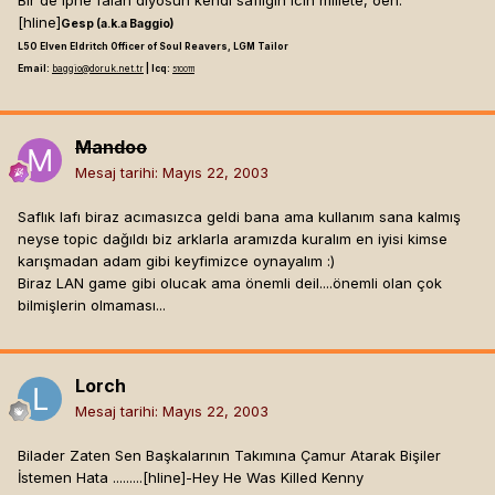
Bir de ipne falan diyosun kendi safligin icin millete, oeh.
[hline]
Gesp (a.k.a Baggio)
L50 Elven Eldritch Officer of Soul Reavers, LGM Tailor
Email:
baggio@doruk.net.tr
| Icq:
5100111
Mandoo
Mesaj tarihi:
Mayıs 22, 2003
Saflık lafı biraz acımasızca geldi bana ama kullanım sana kalmış
neyse topic dağıldı biz arklarla aramızda kuralım en iyisi kimse
karışmadan adam gibi keyfimizce oynayalım :)
Biraz LAN game gibi olucak ama önemli deil....önemli olan çok
bilmişlerin olmaması...
Lorch
Mesaj tarihi:
Mayıs 22, 2003
Bilader Zaten Sen Başkalarının Takımına Çamur Atarak Bişiler
İstemen Hata .........[hline]
-Hey He Was Killed Kenny