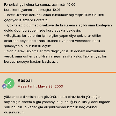
Fenerbahçeli olma kursumuz açılmıştır 10:00
Kurs kontejyanımız dolmuştur 10:01
--Istek üzerine delikanlı olma kursumuz açılmıştır Tüm Gs lileri
çağrıyoruz sizlere ücretsiz...
--Çok talep oldu mecidiyeköye de bi şubemiz açıldı ama kontejyan
doldu üçüncü şubemizde kurulacaktır bekleyin...
--Beşiktaşlılar da bizim için bişiler yapın diye çok ısrar ettiler
onlarada beyin nedir nasıl kullanılır ve para vermeden nasıl
şampiyon olunur kursu açtık!
--Son olarak Diplomalarımızı dağıtıyoruz ilk dönem mezunlarını
verdik ama gsliler ve bjklilerin hepsi sınıfta kaldı..Tabi alt yapıları
berbat herşeye baştan başlıcaz...
Kaspar
Mesaj tarihi:
Mayıs 22, 2003
yükseklere dikmişin sen gözünü.. hatta biraz fazla yükseğe..
söylediğin sistem o gm yapmayı düşündüğün 21 kişiyi dahi lagdan
süründürür.. o kadar gm düşünüyosan kimbilir kaç oyuncu
düşünürsün..