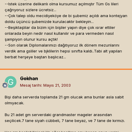
--Istek üzerine delikanlı olma kursumuz açılmıştır Tüm Gs lileri
çağrıyoruz sizlere ücretsiz...
--Çok talep oldu mecidiyeköye de bi şubemiz açıldı ama kontejyan
doldu üçüncü şubemizde kurulacaktır bekleyin...
--Beşiktaşlılar da bizim için bişiler yapın diye çok ısrar ettiler
onlarada beyin nedir nasıl kullanılır ve para vermeden nasıl
şampiyon olunur kursu açtık!
--Son olarak Diplomalarımızı dağıtıyoruz ilk dönem mezunlarını
verdik ama gsliler ve bjklilerin hepsi sınıfta kaldı..Tabi alt yapıları
berbat herşeye baştan başlıcaz...
Gokhan
Mesaj tarihi:
Mayıs 21, 2003
Bişi daha serverda toplamda 21 gm olucak ama bunlar asla sabit
olmıyacak.
Bu 21 adet gm serverdaki grandmaster mageler arasından
seçilicek.7 tane siyah cübbeli, 7 tane beyaz, ve 7 tane de kırmızı.