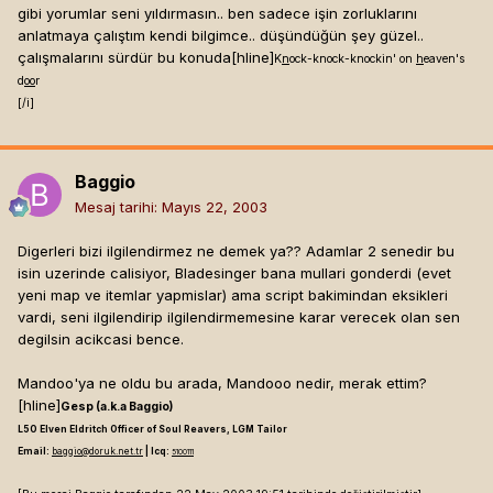
gibi yorumlar seni yıldırmasın.. ben sadece işin zorluklarını
anlatmaya çalıştım kendi bilgimce.. düşündüğün şey güzel..
çalışmalarını sürdür bu konuda[hline]
K
n
ock-knock-knockin' on
h
eaven's
d
oo
r
[/i]
Baggio
Mesaj tarihi:
Mayıs 22, 2003
Digerleri bizi ilgilendirmez ne demek ya?? Adamlar 2 senedir bu
isin uzerinde calisiyor, Bladesinger bana mullari gonderdi (evet
yeni map ve itemlar yapmislar) ama script bakimindan eksikleri
vardi, seni ilgilendirip ilgilendirmemesine karar verecek olan sen
degilsin acikcasi bence.
Mandoo'ya ne oldu bu arada, Mandooo nedir, merak ettim?
[hline]
Gesp (a.k.a Baggio)
L50 Elven Eldritch Officer of Soul Reavers, LGM Tailor
Email:
baggio@doruk.net.tr
| Icq:
5100111