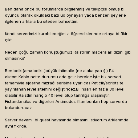
Ben daha önce bu forumlarda bilgilenmiş ve takipçisi olmuş bi
oyuncu olarak okuldaki bazı uo oynayan yada benzeri şeylerle
ilgilenen arklara bu siteden bahsettim.
Kendi serverimizi kurabileceğimizi öğrendiklerinde ortaya bi fikir
çıktı
Neden çoğu zaman konuştuğumuz Raistlinin maceraları dizini gibi
olmasınki?
Ben belki(ama belki..)büyük ihtimalle (ne alaka yaa :) ) P4
alıcam.Kablo nette dururmu oda gelir heralde.İşte biz serveri
tamamiyle ejderha mızrağı serisine uyarlıcaz.Paticik/scripts te
yayınlanan level sitemini değiştiricez.Bi insan en fazla 30 level
olabilir Raistlin hariç o 40 level olup tanrılığa ulaşmıştır.
Fistandantilus ve diğerleri Antimodes filan bunları hep serverda
bulundurucaz.
Server devamlı bi quest havasında olmasını istiyorum.Arklarımda
aynı fikirde.