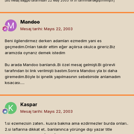
[Bu mesaj Baggio tarafından 22 May 2003 19:51 tarihinde değiştirilmiştir]
Mandoo
Mesaj tarihi:
Mayıs 22, 2003
Beni ilgilendirmez derken adamları ezmedim yani es
geçmedim.Onları takdir ettim eğer açılırsa okulca gireriz.Biz
aramızda oynarız demek istedim
Bu arada Mandoo banlandı..Bi özel mesaj gelmişti.Bi görevli
tarafından bi link verilmişti bastım.Sonra Mandoo yla bi daha
giremedim.Böyle bi ipnelik yapılmasının sebebinide anlamadım
kısacası.....
Kaspar
Mesaj tarihi:
Mayıs 22, 2003
1.si ezemezsin zaten.. kusra bakma ama ezdirmezler burda onları..
2.si laflarına dikkat et.. banlanınca yörünge dışı yazar title