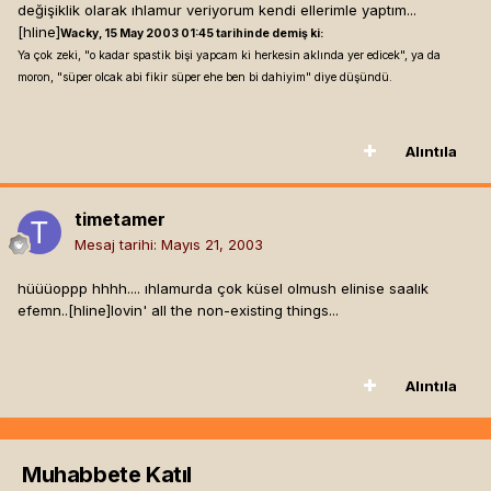
değişiklik olarak ıhlamur veriyorum kendi ellerimle yaptım...
[hline]
Wacky, 15 May 2003 01:45 tarihinde demiş ki:
Ya çok zeki, "o kadar spastik bişi yapcam ki herkesin aklında yer edicek", ya da
moron, "süper olcak abi fikir süper ehe ben bi dahiyim" diye düşündü.
Alıntıla
timetamer
Mesaj tarihi:
Mayıs 21, 2003
hüüüoppp hhhh.... ıhlamurda çok küsel olmush elinise saalık
efemn..[hline]
lovin' all the non-existing things...
Alıntıla
Muhabbete Katıl