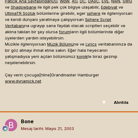
Paticik Ana Sayfasından
UO
,
WoW
,
AO
,
DC
,
DAoC
,
EVE
,
NwN
,
SWG
ve
Shadowbane
ile ilgili pek çok bilgiye ulaşabilir,
Edebiyat
ve
UltimaTR Sözlük
bölümlerine girebilir, eger
sphere
ile ilgileniyorsan
ve kendi dünyanı yaratmaya çalışıyorsan
Sphere Script
Veritabanı
na ugrayıp sana faydalı olacak scriptleri seçebilir ve
aklına takılan bir şey olursa
forum
ların ilgili bölümlerinde diğer
üyelerden yardım isteyebilirsin.
Müzikle ilgileniyorsan
Müzik Bölümü
ne ve
Lyrics
veritabanımıza da
bir göz atmayı ihmal etme sakın. Eğer hala heyecanın
yatışmadıysa yeni açılan bölümümüz
komik
te biraz gezinip
neşelenebilirsin.
Çay verin çocuga[hline]
Grandmaster Hamburger
www.dynamick.net
Alıntıla
Bone
Mesaj tarihi:
Mayıs 21, 2003