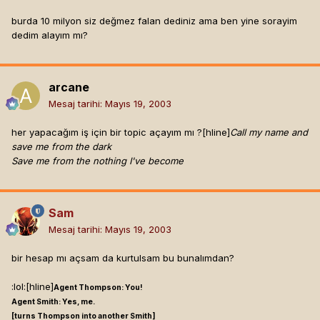
burda 10 milyon siz değmez falan dediniz ama ben yine sorayim
dedim alayım mı?
arcane
Mesaj tarihi:
Mayıs 19, 2003
her yapacağım iş için bir topic açayım mı ?[hline]
Call my name and
save me from the dark
Save me from the nothing I've become
Sam
Mesaj tarihi:
Mayıs 19, 2003
bir hesap mı açsam da kurtulsam bu bunalımdan?
:lol:[hline]
Agent Thompson: You!
Agent Smith: Yes, me.
[turns Thompson into another Smith]