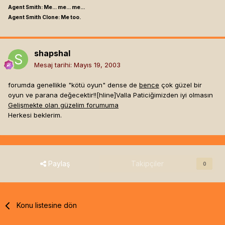
Agent Smith: Me... me... me...
Agent Smith Clone: Me too.
shapshal
Mesaj tarihi:
Mayıs 19, 2003
forumda genellikle "kötü oyun" dense de
bence
çok güzel bir
oyun ve parana değecektir!![hline]
Valla Paticiğimizden iyi olmasın
Gelişmekte olan güzelim forumuma
Herkesi beklerim.
Paylaş
Takipçiler
0
Konu listesine dön