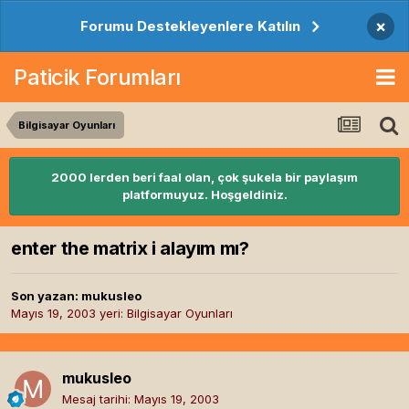
×
Forumu Destekleyenlere Katılın
Paticik Forumları
Bilgisayar Oyunları
2000 lerden beri faal olan, çok şukela bir paylaşım
platformuyuz. Hoşgeldiniz.
enter the matrix i alayım mı?
Son yazan:
mukusleo
Mayıs 19, 2003
yeri:
Bilgisayar Oyunları
mukusleo
Mesaj tarihi:
Mayıs 19, 2003