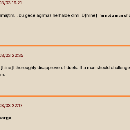
enmiştim... bu gece açılmaz herhalde dimi :D[hline]
I'm not a man of 
[hline]
I thoroughly disapprove of duels. If a man should challenge
im.
karga