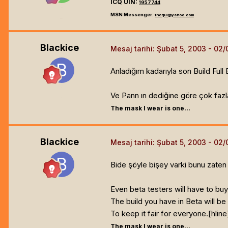
ICQ UIN:
1957744
=o=
MSN Messenger:
thequi@yahoo.com
6.2k
Blackice
Mesaj tarihi:
Şubat 5, 2003
Anladığım kadarıyla son Build Full 
Ve Pann ın dediğine göre çok fazla
The mask I wear is one...
Blackice
Mesaj tarihi:
Şubat 5, 2003
Bide şöyle bişey varki bunu zaten
Even beta testers will have to bu
The build you have in Beta will be 
To keep it fair for everyone.[hline
The mask I wear is one...