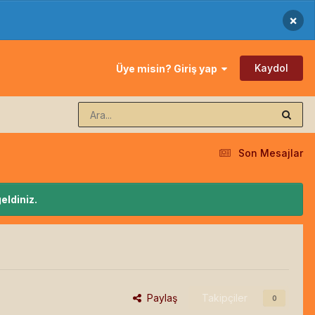
×
Kaydol
Üye misin? Giriş yap
Son Mesajlar
eldiniz.
Paylaş
Takipçiler
0