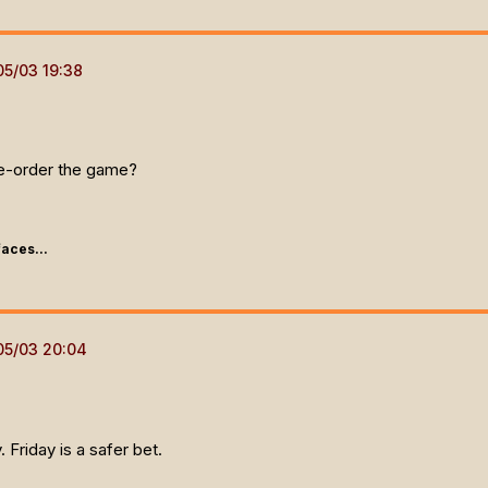
e-order the game?
faces...
 Friday is a safer bet.