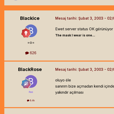
Blackice
Mesaj tarihi:
Şubat 3, 2003
Ewet server status OK görünüyor 
The mask I wear is one...
=o=
626
BlackRose
Mesaj tarihi:
Şubat 3, 2003
oluyo öle
sanırım bize açmadan kendi içinde 
yakındır açılması
Pati
8.4k