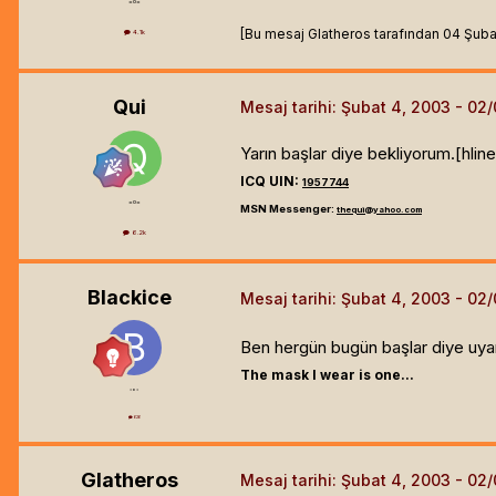
=o=
[Bu mesaj Glatheros tarafından 04 Şubat 
4.1k
Qui
Mesaj tarihi:
Şubat 4, 2003
Yarın başlar diye bekliyorum.[hline
ICQ UIN:
1957744
=o=
MSN Messenger:
thequi@yahoo.com
6.2k
Blackice
Mesaj tarihi:
Şubat 4, 2003
Ben hergün bugün başlar diye uyan
The mask I wear is one...
=o=
626
Glatheros
Mesaj tarihi:
Şubat 4, 2003