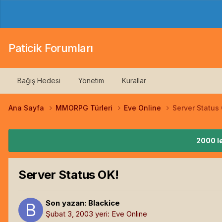
Paticik Forumları
Bağış Hedesi
Yönetim
Kurallar
Ana Sayfa
MMORPG Türleri
Eve Online
Server Status
2000 le
Server Status OK!
Son yazan:
Blackice
Şubat 3, 2003
yeri:
Eve Online