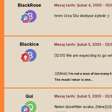
BlackRose
Mesaj tarihi:
Şubat 4, 2003
hmm Urza 12si dediyse öyledir ;)
Pati
8.4k
Blackice
Mesaj tarihi:
Şubat 5, 2003
[12:51]
We are expecting to go wit
=o=
626
:)[hline]
I'm not a man of too many f
The mask I wear is one...
Qui
Mesaj tarihi:
Şubat 5, 2003
Neleri düzelttiler acaba..[hline]
[/i]