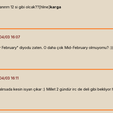
anırım 12 si gibi olcak??[hline]
karga
ly February" diyodu zaten. O daha çok Mid-February olmuyomu? :)[
ırsada kesin isyan çıkar :) Millet 2 gündür irc de deli gibi bekliyor 