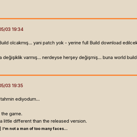
Build olcakmış... yani patch yok - yerine full Build download edilcek
 değişiklik varmış... nerdeyse herşey değişmiş... buna world build 
 tahmin ediyodum...
y the game.
a little different than the released version.
]
I'm not a man of too many faces...