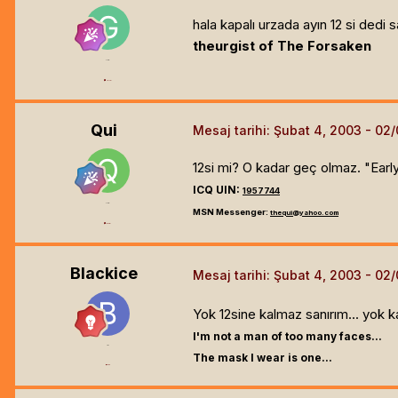
hala kapalı urzada ayın 12 si dedi s
theurgist of The Forsaken
=o=
4.1k
Qui
Mesaj tarihi:
Şubat 4, 2003
12si mi? O kadar geç olmaz. "Ear
ICQ UIN:
1957744
=o=
MSN Messenger:
thequi@yahoo.com
6.2k
Blackice
Mesaj tarihi:
Şubat 4, 2003
Yok 12sine kalmaz sanırım... yok kal
I'm not a man of too many faces...
=o=
The mask I wear is one...
626