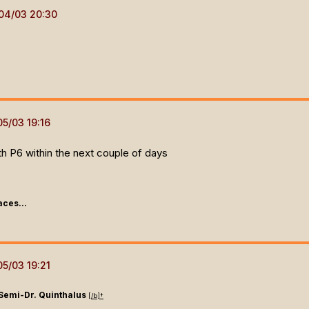
h P6 within the next couple of days
aces...
Semi-Dr. Quinthalus
[/b]
†