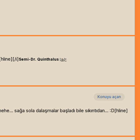
hline]
[/i]
Semi-Dr. Quinthalus
[/b]
†
Konuyu açan
hehe... sağa sola dalaşmalar başladı bile sıkıntıdan... :D[hline]