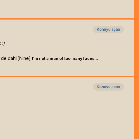
Konuyu açan
 :/
de dahil[hline]
I'm not a man of too many faces...
Konuyu açan