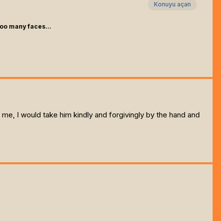
Konuyu açan
too many faces...
 me, I would take him kindly and forgivingly by the hand and