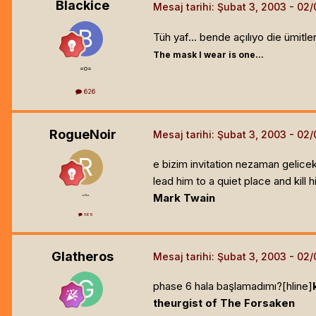
Blackice
Mesaj tarihi:
Şubat 3, 2003
Tüh yaf... bende açılıyo die ümitl
The mask I wear is one...
=o=
626
RogueNoir
Mesaj tarihi:
Şubat 3, 2003
e bizim invitation nezaman gelicek
lead him to a quiet place and kill h
Mark Twain
=o=
569
Glatheros
Mesaj tarihi:
Şubat 3, 2003
phase 6 hala başlamadımı?[hline]
theurgist of The Forsaken