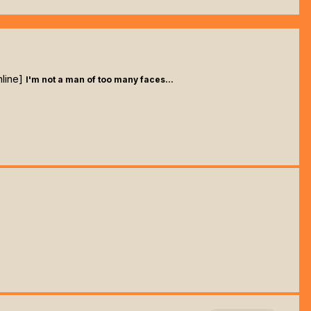
line]
I'm not a man of too many faces...