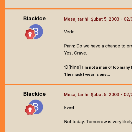
Blackice
Mesaj tarihi:
Şubat 5, 2003
Vede...
Pann: Do we have a chance to pr
Yes, Crave.
:D[hline]
I'm not a man of too many 
The mask I wear is one...
Blackice
Mesaj tarihi:
Şubat 5, 2003
Ewet
Not today. Tomorrow is very likely.