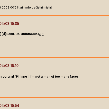
2003 00:21 tarihinde değiştirilmiştir]
]
[/i]
Semi-Dr. Quinthalus
[/b]
†
ıyorum! :P[hline]
I'm not a man of too many faces...