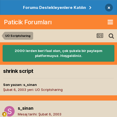
×
Forumu Destekleyenlere Katılın
Paticik Forumları
UO Scriptsharing
2000 lerden beri faal olan, çok şukela bir paylaşım
platformuyuz. Hoşgeldiniz.
shrink script
Son yazan:
s_sinan
Şubat 6, 2003
yeri:
UO Scriptsharing
s_sinan
Mesaj tarihi:
Şubat 6, 2003