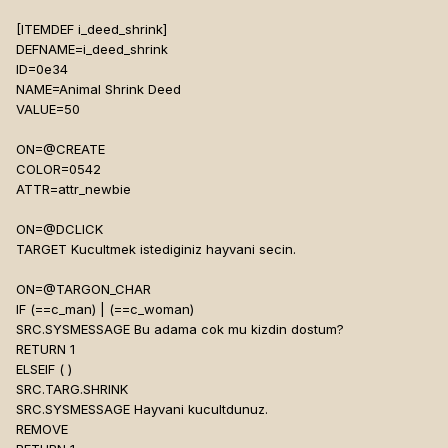
[ITEMDEF i_deed_shrink]
DEFNAME=i_deed_shrink
ID=0e34
NAME=Animal Shrink Deed
VALUE=50
ON=@CREATE
COLOR=0542
ATTR=attr_newbie
ON=@DCLICK
TARGET Kucultmek istediginiz hayvani secin.
ON=@TARGON_CHAR
IF (
==c_man) | (
==c_woman)
SRC.SYSMESSAGE Bu adama cok mu kizdin dostum?
RETURN 1
ELSEIF (
)
SRC.TARG.SHRINK
SRC.SYSMESSAGE Hayvani kucultdunuz.
REMOVE