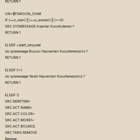
RETURN 1
ON=@TARGON_CHAR
IF (
==c_man) || (
==c_woman) || (
==0)
SRC.SYSMESSAGE Insanlar Kucultulemez !!
RETURN 1
ELSEIF
=statf_conjured
src.sysmessage Buyulu Hayvanlari Kucultemezsiniz !!
RETURN 1
ELSEIF (
!=
)
src.sysmessage Yarali Hayvanlari Kucultemezsiniz !!
RETURN 1
ELSEIF (
)
SRC.NEWITEM=
SRC.ACT.NAME=
SRC.ACT.COLOR=
SRC.ACT.MORE1=
SRC.ACT.BOUNCE
SRC.TARG.REMOVE
Remove