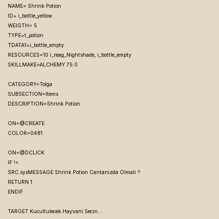
NAME= Shrink Potion
ID= i_bottle_yellow
WEIGTH= 5
TYPE=t_potion
TDATA1=i_bottle_empty
RESOURCES=10 i_reag_Nightshade, i_bottle_empty
SKILLMAKE=ALCHEMY 75.0
CATEGORY=Tolga
SUBSECTION=Items
DESCRIPTION=Shrink Potion
ON=@CREATE
COLOR=0481
ON=@DCLICK
IF
!=
SRC.sysMESSAGE Shrink Potion Cantanizda Olmali !!
RETURN 1
ENDIF
TARGET Kucultulecek Hayvani Secin...