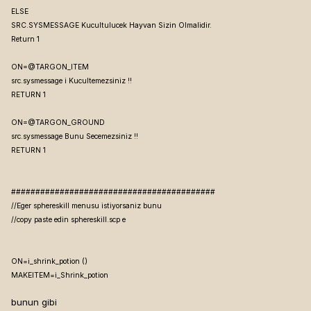
ELSE
SRC.SYSMESSAGE Kucultulucek Hayvan Sizin Olmalidir.
Return 1
ON=@TARGON_ITEM
src.sysmessage
i Kucultemezsiniz !!
RETURN 1
ON=@TARGON_GROUND
src.sysmessage Bunu Secemezsiniz !!
RETURN 1
##########################################
//Eger sphereskill menusu istiyorsaniz bunu
//copy paste edin sphereskill.scp e
ON=i_shrink_potion
(
)
MAKEITEM=i_Shrink_potion
bunun gibi