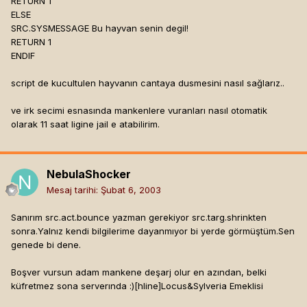
RETURN 1
ELSE
SRC.SYSMESSAGE Bu hayvan senin degil!
RETURN 1
ENDIF
script de kucultulen hayvanın cantaya dusmesini nasıl sağlarız..
ve irk secimi esnasında mankenlere vuranları nasıl otomatik
olarak 11 saat ligine jail e atabilirim.
NebulaShocker
Mesaj tarihi:
Şubat 6, 2003
Sanırım src.act.bounce yazman gerekiyor src.targ.shrinkten
sonra.Yalnız kendi bilgilerime dayanmıyor bi yerde görmüştüm.Sen
genede bi dene.
Boşver vursun adam mankene deşarj olur en azından, belki
küfretmez sona serverında :)[hline]
Locus&Sylveria Emeklisi