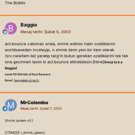
The Bizkits
Baggio
Mesaj tarihi:
Şubat 6, 2003
act.bounce calismaz onda, shrink edilmis halin ozelliklerini
worldsaveden inceleyip, o shrink itemi yeni bir item olarak
(src.newitem ile) yaratip targ'in butun gereken ozelliklerini tek tek
ona gecirmen lazim ki act.bounce ettirebilesin.[hline]
Gesp (a.k.a
Baggio)
Level 50 Eldritch of Soul Reavers
Email:
baggio@doruk.net.tr
MrColombo
Mesaj tarihi:
Şubat 7, 2003
Shrink system v0.1
[ITEMDEF i_shrink_potion]