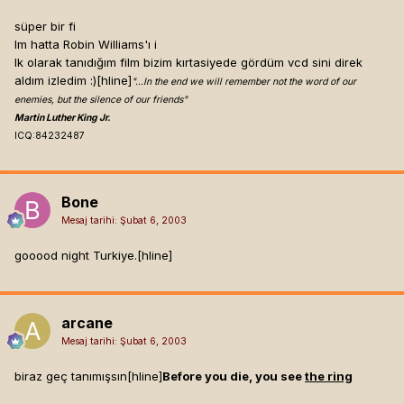
süper bir fi
lm hatta Robin Williams'ı i
lk olarak tanıdığım film bizim kırtasiyede gördüm vcd sini direk
aldım izledim :)[hline]
"...In the end we will remember not the word of our
enemies, but the silence of our friends"
Martin Luther King Jr.
ICQ:84232487
Bone
Mesaj tarihi:
Şubat 6, 2003
gooood night Turkiye.[hline]
arcane
Mesaj tarihi:
Şubat 6, 2003
biraz geç tanımışsın[hline]
Before you die, you see
the ring