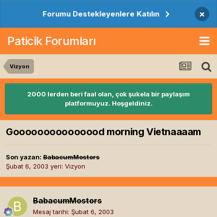
×
Forumu Destekleyenlere Katılın
Paticik Forumları
Vizyon
2000 lerden beri faal olan, çok şukela bir paylaşım
platformuyuz. Hoşgeldiniz.
Gooooooooooooood morning Vietnaaaam
Son yazan:
BabacumMostors
Şubat 6, 2003
yeri:
Vizyon
BabacumMostors
Mesaj tarihi:
Şubat 6, 2003