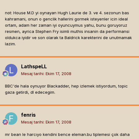
not: House M.D yi oynayan Hugh Laurie de 3. ve 4. sezonun bas
kahramani, onun o genclik hallerini gormek isteyenler icin ideal
ortam, adam her zaman iyi oyuncuymus yahu, bunu goruyoruz
resmen, ayrica Stephen Fry isimli muthis insanin da performansi
oldukca iyidir ve son olarak ta Baldrick karekterini de unutmamak
lazim.
LathspeLL
Mesaj tarihi:
Ekim 17, 2008
BBC'de hala oynuyor Blackadder, hep izlemek istiyordum, topic
gaza getirdi, dl edecegim.
fenris
Mesaj tarihi:
Ekim 17, 2008
mr bean le harcıyo kendini bence eleman.bu tiplemesi çok daha