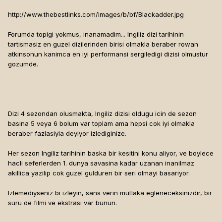
http://www.thebestlinks.com/images/b/bf/Blackadder.jpg
Forumda topigi yokmus, inanamadim... Ingiliz dizi tarihinin
tartismasiz en guzel dizilerinden birisi olmakla beraber rowan
atkinsonun kanimca en iyi performansi sergiledigi dizisi olmustur
gozumde.
Dizi 4 sezondan olusmakta, Ingiliz dizisi oldugu icin de sezon
basina 5 veya 6 bolum var toplam ama hepsi cok iyi olmakla
beraber fazlasiyla deyiyor izlediginize.
Her sezon Ingiliz tarihinin baska bir kesitini konu aliyor, ve boylece
hacli seferlerden 1. dunya savasina kadar uzanan inanilmaz
akillica yazilip cok guzel gulduren bir seri olmayi basariyor.
Izlemediyseniz bi izleyin, sans verin mutlaka egleneceksinizdir, bir
suru de filmi ve ekstrasi var bunun.