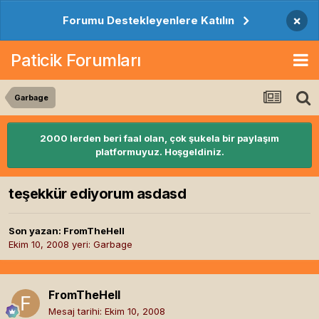
×
Forumu Destekleyenlere Katılın
Paticik Forumları
Garbage
2000 lerden beri faal olan, çok şukela bir paylaşım
platformuyuz. Hoşgeldiniz.
teşekkür ediyorum asdasd
Son yazan:
FromTheHell
Ekim 10, 2008
yeri:
Garbage
FromTheHell
Mesaj tarihi:
Ekim 10, 2008