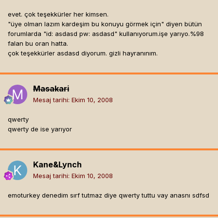
evet. çok teşekkürler her kimsen.
"üye olman lazım kardeşim bu konuyu görmek için" diyen bütün
forumlarda "id: asdasd pw: asdasd" kullanıyorum.işe yarıyo.%98
falan bu oran hatta.
çok teşekkürler asdasd diyorum. gizli hayranınım.
Masakari
Mesaj tarihi:
Ekim 10, 2008
qwerty
qwerty de ise yarıyor
Kane&Lynch
Mesaj tarihi:
Ekim 10, 2008
emoturkey denedim sırf tutmaz diye qwerty tuttu vay anasnı sdfsd