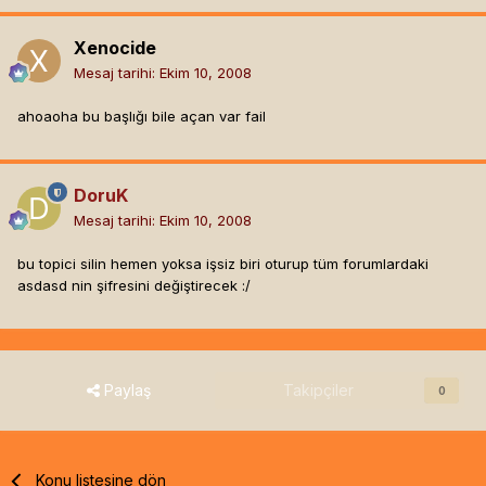
Xenocide
Mesaj tarihi:
Ekim 10, 2008
ahoaoha bu başlığı bile açan var fail
DoruK
Mesaj tarihi:
Ekim 10, 2008
bu topici silin hemen yoksa işsiz biri oturup tüm forumlardaki
asdasd nin şifresini değiştirecek :/
Paylaş
Takipçiler
0
Konu listesine dön