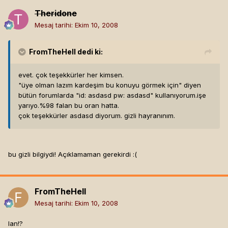
Theridone
Mesaj tarihi:
Ekim 10, 2008
FromTheHell
dedi ki:
evet. çok teşekkürler her kimsen.
"üye olman lazım kardeşim bu konuyu görmek için" diyen
bütün forumlarda "id: asdasd pw: asdasd" kullanıyorum.işe
yarıyo.%98 falan bu oran hatta.
çok teşekkürler asdasd diyorum. gizli hayranınım.
bu gizli bilgiydi! Açıklamaman gerekirdi :(
FromTheHell
Mesaj tarihi:
Ekim 10, 2008
lan!?