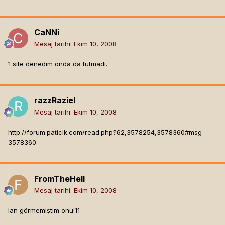
CaNNi
Mesaj tarihi:
Ekim 10, 2008
1 site denedim onda da tutmadı.
razzRaziel
Mesaj tarihi:
Ekim 10, 2008
http://forum.paticik.com/read.php?62,3578254,3578360#msg-
3578360
FromTheHell
Mesaj tarihi:
Ekim 10, 2008
lan görmemiştim onu!11