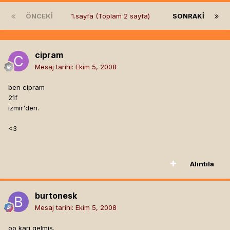
ÖNCEKI
1.sayfa (Toplam 2 sayfa)
SONRAKI
cipram
Mesaj tarihi:
Ekim 5, 2008
ben cipram
21f
izmir'den.
<3
Alıntıla
burtonesk
Mesaj tarihi:
Ekim 5, 2008
oo karı gelmiş.