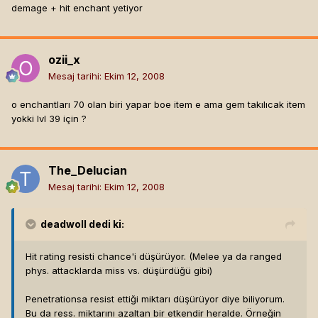
demage + hit enchant yetiyor
ozii_x
Mesaj tarihi:
Ekim 12, 2008
o enchantları 70 olan biri yapar boe item e ama gem takılıcak item
yokki lvl 39 için ?
The_Delucian
Mesaj tarihi:
Ekim 12, 2008
deadwoll
dedi ki:
Hit rating resisti chance'i düşürüyor. (Melee ya da ranged
phys. attacklarda miss vs. düşürdüğü gibi)
Penetrationsa resist ettiği miktarı düşürüyor diye biliyorum.
Bu da ress. miktarını azaltan bir etkendir heralde. Örneğin