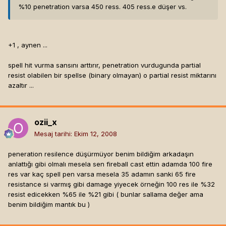
%10 penetration varsa 450 ress. 405 ress.e düşer vs.
+1 , aynen ...
spell hit vurma sansını arttırır, penetration vurdugunda partial
resist olabilen bir spellse (binary olmayan) o partial resist miktarını
azaltır ...
ozii_x
Mesaj tarihi:
Ekim 12, 2008
peneration resilence düşürmüyor benim bildiğim arkadaşın
anlattığı gibi olmalı mesela sen fireball cast ettin adamda 100 fire
res var kaç spell pen varsa mesela 35 adamın sanki 65 fire
resistance si varmış gibi damage yiyecek örneğin 100 res ile %32
resist edicekken %65 ile %21 gibi ( bunlar sallama değer ama
benim bildiğim mantık bu )