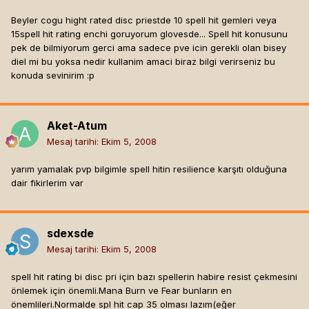
Beyler cogu hight rated disc priestde 10 spell hit gemleri veya
15spell hit rating enchi goruyorum glovesde... Spell hit konusunu
pek de bilmiyorum gerci ama sadece pve icin gerekli olan bisey
diel mi bu yoksa nedir kullanim amaci biraz bilgi verirseniz bu
konuda sevinirim :p
Aket-Atum
Mesaj tarihi:
Ekim 5, 2008
yarım yamalak pvp bilgimle spell hitin resilience karşıtı olduğuna
dair fikirlerim var
sdexsde
Mesaj tarihi:
Ekim 5, 2008
spell hit rating bi disc pri için bazı spellerin habire resist çekmesini
önlemek için önemli.Mana Burn ve Fear bunların en
önemlileri.Normalde spl hit cap 35 olması lazım(eğer