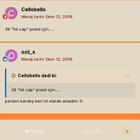
Cellobello
Mesaj tarihi:
Ekim 12, 2008
39 "hit cap" priest için......
ozii_x
Mesaj tarihi:
Ekim 12, 2008
Cellobello
dedi ki:
39 "hit cap" priest için......
pardon kardeş ben lvl olarak anladım :S
Paylaş
Takipçiler
0