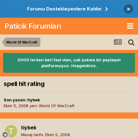
×
Forumu Destekleyenlere Katılın
Paticik Forumları
World Of WarCraft
2000 lerden beri faal olan, çok şukela bir paylaşım
platformuyuz. Hoşgeldiniz.
spell hit rating
Son yazan:
tiybek
Ekim 5, 2008
yeri:
World Of WarCraft
tiybek
Mesaj tarihi:
Ekim 5, 2008