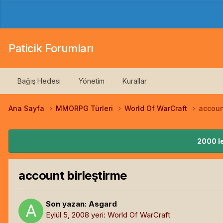
Paticik Forumları
Bağış Hedesi
Yönetim
Kurallar
Ana Sayfa
MMORPG Türleri
World Of WarCraft
accoun
2000 le
account birleştirme
Son yazan:
Asgard
Eylül 5, 2008
yeri:
World Of WarCraft