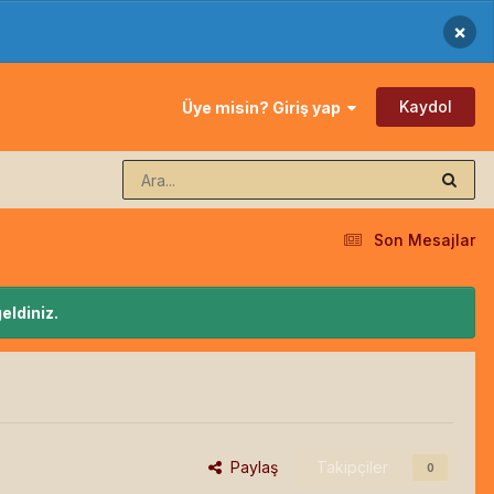
×
Kaydol
Üye misin? Giriş yap
Son Mesajlar
eldiniz.
Paylaş
Takipçiler
0