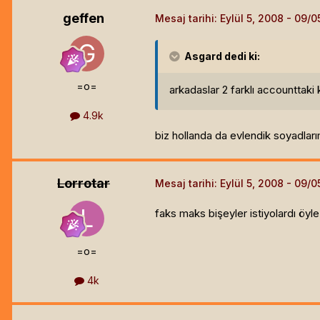
geffen
Mesaj tarihi:
Eylül 5, 2008
Asgard
dedi ki:
=o=
arkadaslar 2 farklı accounttaki
4.9k
biz hollanda da evlendik soyadları
Lorrotar
Mesaj tarihi:
Eylül 5, 2008
faks maks bişeyler istiyolardı öyle
=o=
4k