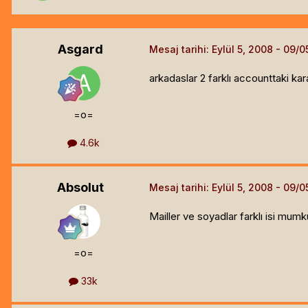
Asgard
Mesaj tarihi:
Eylül 5, 2008
arkadaslar 2 farklı accounttaki ka
=o=
4.6k
Absolut
Mesaj tarihi:
Eylül 5, 2008
Mailler ve soyadlar farklı isi mumkun
=o=
33k