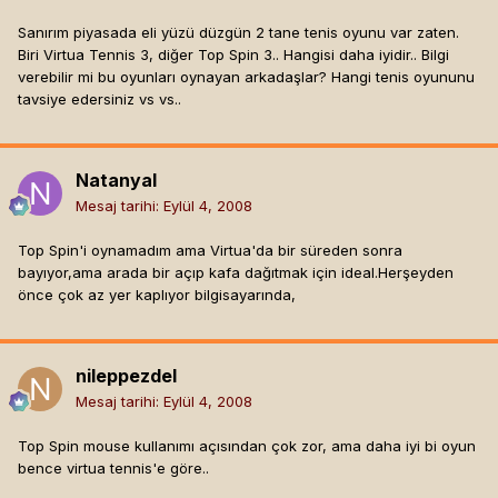
Sanırım piyasada eli yüzü düzgün 2 tane tenis oyunu var zaten.
Biri Virtua Tennis 3, diğer Top Spin 3.. Hangisi daha iyidir.. Bilgi
verebilir mi bu oyunları oynayan arkadaşlar? Hangi tenis oyununu
tavsiye edersiniz vs vs..
Natanyal
Mesaj tarihi:
Eylül 4, 2008
Top Spin'i oynamadım ama Virtua'da bir süreden sonra
bayıyor,ama arada bir açıp kafa dağıtmak için ideal.Herşeyden
önce çok az yer kaplıyor bilgisayarında,
nileppezdel
Mesaj tarihi:
Eylül 4, 2008
Top Spin mouse kullanımı açısından çok zor, ama daha iyi bi oyun
bence virtua tennis'e göre..