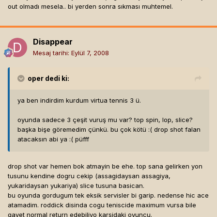
out olmadı mesela.. bi yerden sonra sıkması muhtemel.
Disappear
Mesaj tarihi:
Eylül 7, 2008
oper
dedi ki:
ya ben indirdim kurdum virtua tennis 3 ü.
oyunda sadece 3 çeşit vuruş mu var? top spin, lop, slice?
başka bişe göremedim çünkü. bu çok kötü :( drop shot falan
atacaksın abi ya :( püfff
drop shot var hemen bok atmayin be ehe. top sana gelirken yon
tusunu kendine dogru cekip (assagidaysan assagiya,
yukaridaysan yukariya) slice tusuna basican.
bu oyunda gordugum tek eksik servisler bi garip. nedense hic ace
atamadim. roddick disinda cogu teniscide maximum vursa bile
gayet normal return edebiliyo karsidaki oyuncu.