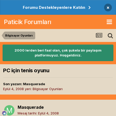
×
Forumu Destekleyenlere Katılın
Paticik Forumları
Bilgisayar Oyunları
2000 lerden beri faal olan, çok şukela bir paylaşım
platformuyuz. Hoşgeldiniz.
PC için tenis oyunu
Son yazan:
Masquerade
Eylül 4, 2008
yeri:
Bilgisayar Oyunları
Masquerade
Mesaj tarihi:
Eylül 4, 2008