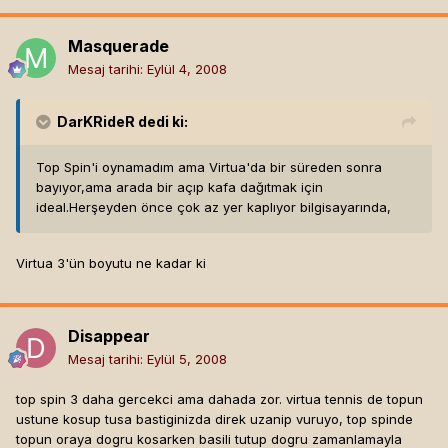
Masquerade
Mesaj tarihi:
Eylül 4, 2008
DarKRideR
dedi ki:
Top Spin'i oynamadım ama Virtua'da bir süreden sonra
bayıyor,ama arada bir açıp kafa dağıtmak için
ideal.Herşeyden önce çok az yer kaplıyor bilgisayarında,
Virtua 3'ün boyutu ne kadar ki
Disappear
Mesaj tarihi:
Eylül 5, 2008
top spin 3 daha gercekci ama dahada zor. virtua tennis de topun
ustune kosup tusa bastiginizda direk uzanip vuruyo, top spinde
topun oraya dogru kosarken basili tutup dogru zamanlamayla