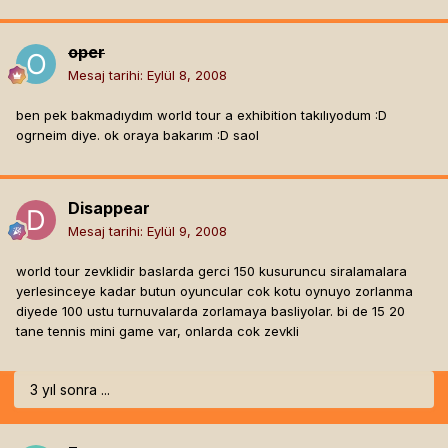
oper
Mesaj tarihi:
Eylül 8, 2008
ben pek bakmadıydım world tour a exhibition takılıyodum :D
ogrneim diye. ok oraya bakarım :D saol
Disappear
Mesaj tarihi:
Eylül 9, 2008
world tour zevklidir baslarda gerci 150 kusuruncu siralamalara
yerlesinceye kadar butun oyuncular cok kotu oynuyo zorlanma
diyede 100 ustu turnuvalarda zorlamaya basliyolar. bi de 15 20
tane tennis mini game var, onlarda cok zevkli
3 yıl sonra ...