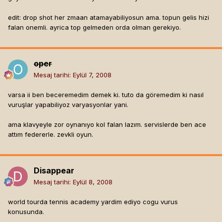
edit: drop shot her zmaan atamayabiliyosun ama. topun gelis hizi
falan onemli. ayrica top gelmeden orda olman gerekiyo.
oper
Mesaj tarihi:
Eylül 7, 2008
varsa ii ben beceremedim demek ki. tuto da göremedim ki nasıl
vuruşlar yapabiliyoz varyasyonlar yani.
ama klavyeyle zor oynanıyo kol falan lazım. servislerde ben ace
attım federerle. zevkli oyun.
Disappear
Mesaj tarihi:
Eylül 8, 2008
world tourda tennis academy yardim ediyo cogu vurus
konusunda.