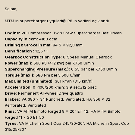
Selam,
MTM'in supercharger uyguladığı R8'in verileri açıklandı.
Engine:
V8 Compressor, Twin Srew Supercharger Belt Driven
Capacity in ccm:
4163 ccm
Drilling x Stroke in mm:
84,5 x 92,8 mm
Densification :
12,5 : 1
Gearbox Construction Type:
6-Speed Manual Gearbox
Power (max.):
560 PS (412 kW) bei 7.750 U/min
Supercharging Pressure (max.):
0,55 bar bei 7.750 U/min
Torque (max.):
580 Nm bei 5.500 U/min
Max Limited (unlimited):
301 km/h (315 km/h)
Acceleration:
0 -100/200 km/h: 3,9 sec./12,5sec
Drive:
Permanent All-wheel Drive quattro
Brakes:
VA 380 x 34 Punched, Ventilated, HA 356 x 32
Perforated, Ventilated
Rims:
VA MTM Bimoto Forged 9 x 20" ET 42, HA MTM Bimoto
Forged 11 x 20 ET 50
Tyres:
VA Michelin Sport Cup 245/30-20", HA Michelin Sport Cup
315/25-20"