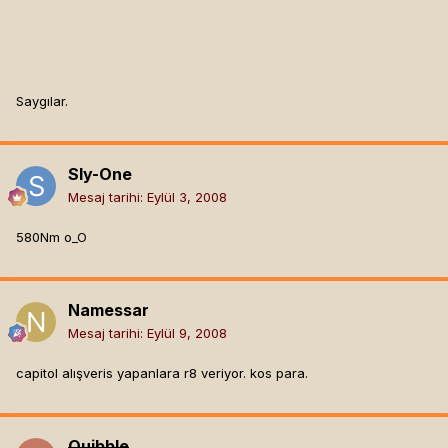
Saygılar.
Sly-One
Mesaj tarihi:
Eylül 3, 2008
580Nm o_O
Namessar
Mesaj tarihi:
Eylül 9, 2008
capitol alışveris yapanlara r8 veriyor. kos para.
Quibble