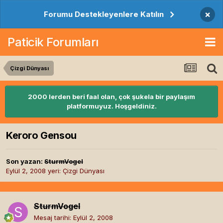
×
Forumu Destekleyenlere Katılın
Paticik Forumları
Çizgi Dünyası
2000 lerden beri faal olan, çok şukela bir paylaşım
platformuyuz. Hoşgeldiniz.
Keroro Gensou
Son yazan:
SturmVogel
Eylül 2, 2008
yeri:
Çizgi Dünyası
SturmVogel
Mesaj tarihi:
Eylül 2, 2008