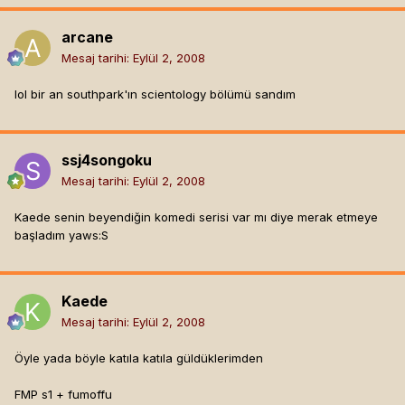
arcane
Mesaj tarihi:
Eylül 2, 2008
lol bir an southpark'ın scientology bölümü sandım
ssj4songoku
Mesaj tarihi:
Eylül 2, 2008
Kaede senin beyendiğin komedi serisi var mı diye merak etmeye
başladım yaws:S
Kaede
Mesaj tarihi:
Eylül 2, 2008
Öyle yada böyle katıla katıla güldüklerimden
FMP s1 + fumoffu