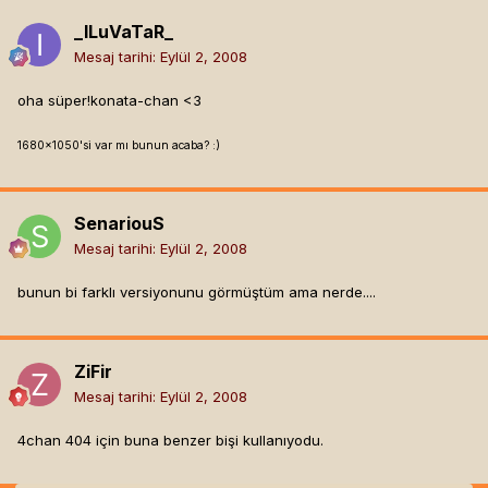
_ILuVaTaR_
Mesaj tarihi:
Eylül 2, 2008
oha süper!konata-chan <3
1680x1050'si var mı bunun acaba? :)
SenariouS
Mesaj tarihi:
Eylül 2, 2008
bunun bi farklı versiyonunu görmüştüm ama nerde....
ZiFir
Mesaj tarihi:
Eylül 2, 2008
4chan 404 için buna benzer bişi kullanıyodu.