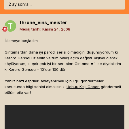
2 ay sonra ...
throne_eins_meister
Mesaj tarihi:
Kasım 24, 2008
İzlemeye başladım
Gintama'dan daha iyi parodi serisi olmadığını düşünüyordum ki
Keroro Gensou izledim ve tüm bakış açım değişti. Kişisel olarak
söylüyorum, ki çok çok iyi bir seri olan Gintama = 1 ise diyebilirim
ki Keroro Gensou = 10'dur 100'dür
Yanlız bazı esprileri anlayabilmek için ilgili göndermeleri
konusunda bilgi sahibi olmalısınız.
Uchuu Keiji Gaban
göndermeli
bölüm bile var!