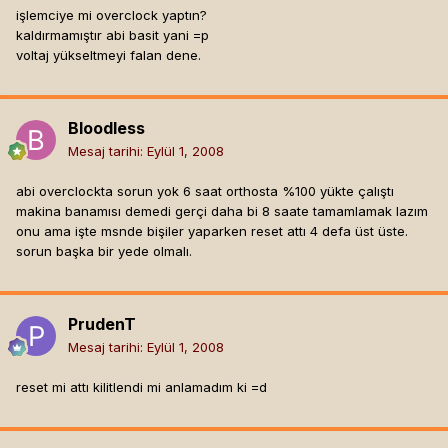
işlemciye mi overclock yaptın?
kaldırmamıştır abi basit yani =p
voltaj yükseltmeyi falan dene.
Bloodless
Mesaj tarihi:
Eylül 1, 2008
abi overclockta sorun yok 6 saat orthosta %100 yükte çalıştı
makina banamısı demedi gerçi daha bi 8 saate tamamlamak lazım
onu ama işte msnde bişiler yaparken reset attı 4 defa üst üste.
sorun başka bir yede olmalı.
PrudenT
Mesaj tarihi:
Eylül 1, 2008
reset mi attı kilitlendi mi anlamadım ki =d