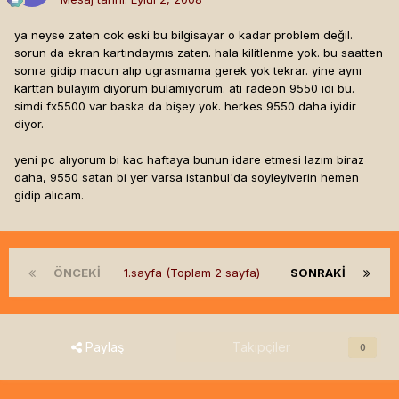
ya neyse zaten cok eski bu bilgisayar o kadar problem değil.
sorun da ekran kartındaymıs zaten. hala kilitlenme yok. bu saatten
sonra gidip macun alıp ugrasmama gerek yok tekrar. yine aynı
karttan bulayım diyorum bulamıyorum. ati radeon 9550 idi bu.
simdi fx5500 var baska da bişey yok. herkes 9550 daha iyidir
diyor.
yeni pc alıyorum bi kac haftaya bunun idare etmesi lazım biraz
daha, 9550 satan bi yer varsa istanbul'da soyleyiverin hemen
gidip alıcam.
ÖNCEKI
1.sayfa (Toplam 2 sayfa)
SONRAKI
Paylaş
Takipçiler
0