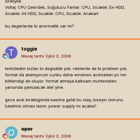
sırasyıla
Voltaj: CPU Çekirdek, Soğutucu Fanlar: CPU, Sıcaklık: Ex-HDD,
Sıcaklık: Int HDD, Sıcaklık: CPU, Sıcaklık: Anakart
bu degerlerde bi anormallik var mı?
toggie
Mesaj tarihi:
Eylül 2, 2008
temizledim tozları bi degisiklik yok. ramlerde de bi problem yok.
format da atamıyorum cunku daha windows acılmadan pc'nin
kilitlendigi de oluyor. format atmaya kalksam muhtemelen
yarısında yamulacak alet yine.
gece acık bıraktıgımda basıma geldi bu olay, biseyin omrunu
tuketmis olması lazım. power supply mı acaba?
oper
Mesaj tarihi:
Eylül 2, 2008