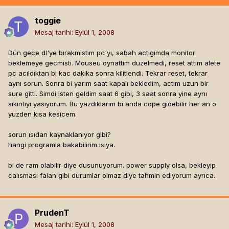
toggie
Mesaj tarihi:
Eylül 1, 2008
Dün gece dl'ye bırakmıstım pc'yi, sabah actıgımda monitor
beklemeye gecmisti. Mouseu oynattım duzelmedi, reset attım alete
pc acıldıktan bi kac dakika sonra kilitlendi. Tekrar reset, tekrar
aynı sorun. Sonra bi yarım saat kapalı bekledim, actım uzun bir
sure gitti. Simdi isten geldim saat 6 gibi, 3 saat sonra yine aynı
sıkıntıyı yasıyorum. Bu yazdıklarım bi anda cope gidebilir her an o
yuzden kısa kesicem.
sorun ısıdan kaynaklanıyor gibi?
hangi programla bakabilirim ısıya.
bi de ram olabilir diye dusunuyorum. power supply olsa, bekleyip
calısması falan gibi durumlar olmaz diye tahmin ediyorum ayrıca.
PrudenT
Mesaj tarihi:
Eylül 1, 2008