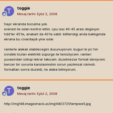
toggie
Mesaj tarihi:
Eylül 2, 2008
hayır ekranda bozulma yok.
everest ile ısıları kontrol ettim. cpu ısısı 40-45 arası degisiyor.
hdd'ler 45'te, anakart da 40'ta sabit. kilitlendigi anda baktıgımda
ekrana bu civardaydı yine ısılar.
ramlerle alakalı olabilecegini dusunuyorum. bugun bi pc'nin
icindeki tozları elektrikli süpürge ile temizliycem. ramleri
yuvasından söküp tekrar takıcam. duzelmezse format deniycem.
benzer bir sorunla karsılasmıstım sorun yazılımsal cıkmıstı.
formattan sonra duzeldi, ne alaka bilmiyorum.
toggie
Mesaj tarihi:
Eylül 2, 2008
http://img148.imageshack.us/img148/2721/tempwe5.jpg