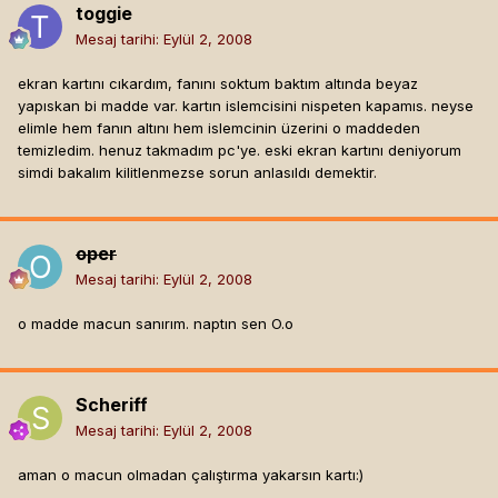
toggie
Mesaj tarihi:
Eylül 2, 2008
ekran kartını cıkardım, fanını soktum baktım altında beyaz
yapıskan bi madde var. kartın islemcisini nispeten kapamıs. neyse
elimle hem fanın altını hem islemcinin üzerini o maddeden
temizledim. henuz takmadım pc'ye. eski ekran kartını deniyorum
simdi bakalım kilitlenmezse sorun anlasıldı demektir.
oper
Mesaj tarihi:
Eylül 2, 2008
o madde macun sanırım. naptın sen O.o
Scheriff
Mesaj tarihi:
Eylül 2, 2008
aman o macun olmadan çalıştırma yakarsın kartı:)