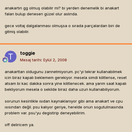
anakartın gg olmuş olabilir mi? bi yerden denemelik bi anakart
falan bulup denesen güzel olur aslında.
gece voltaj dalgalanması olmuşsa o sırada parçalardan biri de
gitmiş olabilir.
toggie
Mesaj tarihi:
Eylül 2, 2008
anakarttan oldugunu zannetmiyorum. pc'yi tekrar kullanabilmek
icin biraz kapalı beklemem gerekiyor. mesela simdi kilitlense, reset
atsam bi kac dakika sonra yine kilitlenecek. ama yarım saat kapalı
bekliyorum mesela o sekilde biraz daha uzun kullanabiliyorum.
sorunun kesinlikle ısıdan kaynaklanıyor gibi ama anakart ve cpu
ısısından değil. psu kalıyor geriye, herelde onun sogutulmasında
problem var. psu'yu degistirip deneyebilirim.
off deliricem ya.