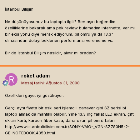
İstanbul Bilişim
Ne düşünüyosunuz bu laptopla ilgili? Ben aşırı beğendim
özelliklerine bakarak ama pek review bulamadım internette, var mı
bir eksi yönü diye merak ediyorum, pil ömrü ya da 13.3"
olmasından dolayı beklenen performansı verememe vs.
Bir de İstanbul Bilişim nasıldır, alınır mı oradan?
roket adam
Mesaj tarihi:
Ağustos 31, 2008
Özellikleri gayet iyi gözüküyor.
Gerçi aynı fiyata bir eski seri işlemcili canavar gibi SZ serisi bi
laptop almak da mantıklı olabilir. Yine 13.3 inç fakat LED ekran, çift
ekran kartı, karbon fiber kasa, daha uzun pil ömrü falan.
http://www.istanbulbilisim.com.tr/SONY-VAIO-_VGN-SZ780N5-2-
GB-NOTEBOOK,4350.html