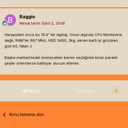
Baggio
Mesaj tarihi:
Eylül 2, 2008
Herşeyden önce bu 15.4" bir laptop. Onun dışında CPU Montevina
değil, RAM'ler 667 MHz, HDD 5400, 3kg, ekran kartı iyi gözüken
gizli tırt, falan :)
Başka marka/model önerecekler benim seçtiğimle biraz paralel
şeyler önerirlerse bahtiyar olurum efenim.
Paylaş
Takipçiler
0
Konu listesine dön