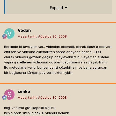
simdiden destek almamin bir zarari yok.. sonucta
Expand
insanlarin zamanlarini yada fikirlerini calmak gibi bir
niyetim yok benim teklifim belli. insanlardan
beklediklerim belli zaten sartlari kabul etmeyecek olan
kisiler irtibata dahi gecmezler
Vodan
ama daha da önemlisi, insanlardan sana güvenmelerini
Mesaj tarihi:
Ağustos 30, 2008
bekliyor fakat onlara güvenmeyip hiçbir bilgi vermeyeceğini
ifade ediyorsun. yani istediğin karşılıklı güven değil, senin
Benimde bi tavsiyem var.. Videoları otomatik olarak flash'a convert
ipinle kuyuya inmeleri.
ettirsen ve videolar eklendikten sonra onaydan geçse? Hızlı
olarak videoyu gözden geçirip onaylayabilirsin. Veya flag sistemi
bilgi vermemem normal cunku tum yatirimci benim,
yapıp işaretlenen videonun gözden geçirilmesini sağlayabilirsin.
siteyi tamamen hazirlayacak olan domain ismini ve
Bu metodlarla kendi bünyende işi çözebilirsin ve
bana sorarsan
server masraflarinin tamamini ben karsilayacagim..
bir başkasına kârdan pay vermekten iyidir.
insanlardan hicbir maddi bir tabebim yok, ben teklif
sunuyorum, eger para kazanirsak bende katilimci
kisilerle anlasarak belirli miktarini yollayacagimi
soyluyorum olay bundan ibaret.
senko
sonucta istedigim sadece video larin icerik kontrolu..
Mesaj tarihi:
Ağustos 30, 2008
kimseye garanti olarak teklif ettigim bir durum yok
ortada..
bilgi verilmio gizli kapaklı bişi bu
kesin porn sitesi olcek :P videolu hemide