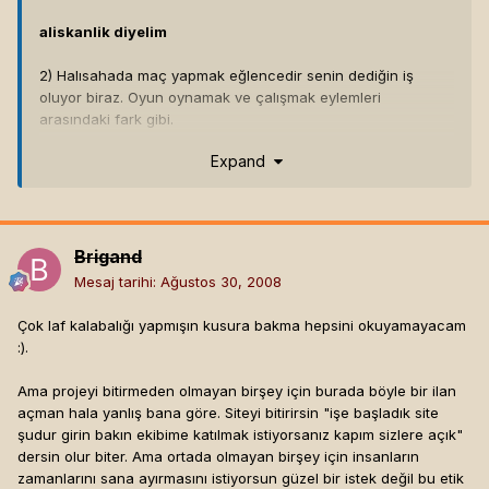
aliskanlik diyelim
2) Halısahada maç yapmak eğlencedir senin dediğin iş
oluyor biraz. Oyun oynamak ve çalışmak eylemleri
arasındaki fark gibi.
Expand
ben insanlara sozlesmeli is teklif etmiyorum, sonucta bu
iste fatura, sigorta su bu yok. yapilmasi gereken cok
basit videolarin icerik kontrolu. zaten baglantiya
gececek olan arkadaslarla tabikide msn de vs muhabbet
edicez konusucaz arkadas olacagiz. bunun sonucunda
Brigand
zaten eger kisi bu adam ciddi degil derse siler beni olur
Mesaj tarihi:
Ağustos 30, 2008
biter. ben kimseye birsey vaad etmiyorum yada birseye
alet etmiyorum. diyorumki bu sekilde benim projeme
Çok laf kalabalığı yapmışın kusura bakma hepsini okuyamayacam
katilmak isteyen varsa buyursun konusalim.. yoksa
:).
kesin para kazanicaz, herkesin hesabina su kadar
yatacak diye birsey yok.. eger kazanirsak o zaman
Ama projeyi bitirmeden olmayan birşey için burada böyle bir ilan
paylarini insanlara verecegimi soyluyorum. buda guven
açman hala yanlış bana göre. Siteyi bitirirsin "işe başladık site
meselesi dedim, kisi benimle konusur bakar bu adama
şudur girin bakın ekibime katılmak istiyorsanız kapım sizlere açık"
guven olmaz der biter. benim katilimci olacak olan
dersin olur biter. Ama ortada olmayan birşey için insanların
kisilere en buyuk zararim msn uzerinden benimle
zamanlarını sana ayırmasını istiyorsun güzel bir istek değil bu etik