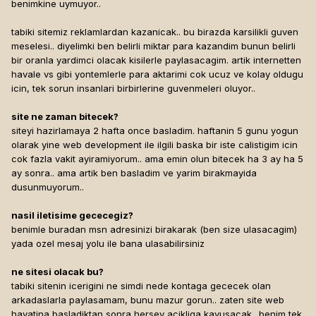
benimkine uymuyor..
tabiki sitemiz reklamlardan kazanicak.. bu birazda karsilikli guven
meselesi.. diyelimki ben belirli miktar para kazandim bunun belirli
bir oranla yardimci olacak kisilerle paylasacagim. artik internetten
havale vs gibi yontemlerle para aktarimi cok ucuz ve kolay oldugu
icin, tek sorun insanlari birbirlerine guvenmeleri oluyor..
site ne zaman bitecek?
siteyi hazirlamaya 2 hafta once basladim. haftanin 5 gunu yogun
olarak yine web development ile ilgili baska bir iste calistigim icin
cok fazla vakit ayiramiyorum.. ama emin olun bitecek ha 3 ay ha 5
ay sonra.. ama artik ben basladim ve yarim birakmayida
dusunmuyorum..
nasil iletisime gececegiz?
benimle buradan msn adresinizi birakarak (ben size ulasacagim)
yada ozel mesaj yolu ile bana ulasabilirsiniz
ne sitesi olacak bu?
tabiki sitenin icerigini ne simdi nede kontaga gececek olan
arkadaslarla paylasamam, bunu mazur gorun.. zaten site web
hayatina basladiktan sonra hersey acikliga kavusacak.. benim tek