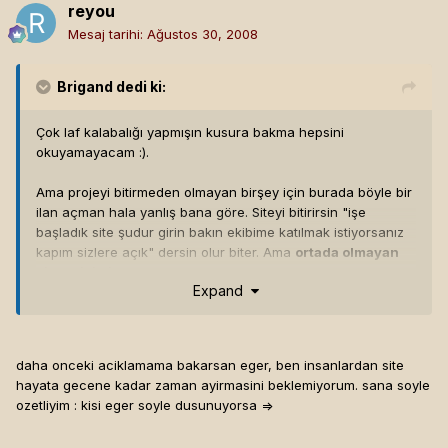
reyou
Mesaj tarihi:
Ağustos 30, 2008
Brigand
dedi ki:
Çok laf kalabalığı yapmışın kusura bakma hepsini
okuyamayacam :).
Ama projeyi bitirmeden olmayan birşey için burada böyle bir
ilan açman hala yanlış bana göre. Siteyi bitirirsin "işe
başladık site şudur girin bakın ekibime katılmak istiyorsanız
kapım sizlere açık" dersin olur biter. Ama
ortada olmayan
birşey için insanların zamanlarını sana ayırmasını
Expand
istiyorsun
güzel bir istek değil bu etik değil.
Her neyse başarılar dilerim. Acele etmeyip önce bitmesi
gerekenleri bitirseydin daha hayırlı olabilirdi.
daha onceki aciklamama bakarsan eger, ben insanlardan site
hayata gecene kadar zaman ayirmasini beklemiyorum. sana soyle
ozetliyim : kisi eger soyle dusunuyorsa =>