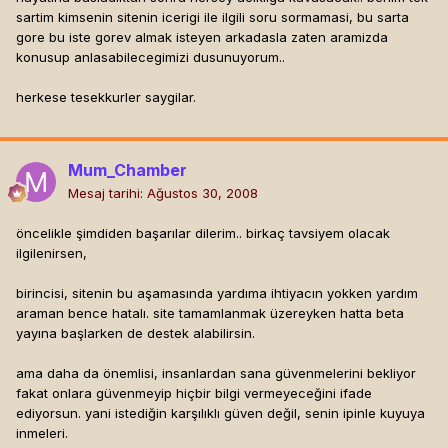
sartim kimsenin sitenin icerigi ile ilgili soru sormamasi, bu sarta
gore bu iste gorev almak isteyen arkadasla zaten aramizda
konusup anlasabilecegimizi dusunuyorum..
herkese tesekkurler saygilar.
Mum_Chamber
Mesaj tarihi:
Ağustos 30, 2008
öncelikle şimdiden başarılar dilerim.. birkaç tavsiyem olacak
ilgilenirsen,
birincisi, sitenin bu aşamasında yardıma ihtiyacın yokken yardım
araman bence hatalı. site tamamlanmak üzereyken hatta beta
yayına başlarken de destek alabilirsin.
ama daha da önemlisi, insanlardan sana güvenmelerini bekliyor
fakat onlara güvenmeyip hiçbir bilgi vermeyeceğini ifade
ediyorsun. yani istediğin karşılıklı güven değil, senin ipinle kuyuya
inmeleri.