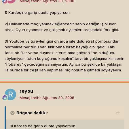
Mesaj tarihi:
Ağustos 30, 2008
burada teklif ettigim is olayi bir isci isveren iliskisi degil
insanin mahalle arkadaslarina, beyler benim hali saha
1) Kardeş ne garip quote yapıyorsun.
macim var ama oynayacak adam yok gelin sizde oynayin
hali saha parasi benden hesabi gibi birsey.. insanlar
2) Halısahada maç yapmak eğlencedir senin dediğin iş oluyor
zaten futbol seviyorlarsa oynarlar, kimse sirf beles diye
biraz. Oyun oynamak ve çalışmak eylemleri arasındaki fark gibi.
mac yapmaz heralde :)
3) Youtube ve türevleri gibi onlarca site dolu etraf pornosundan
normaline her türlü var, fikir bana biraz bayağı gibi geldi. Tabi
farklı bir fikir varsa duymak isterim ama şahsen "ne olduğunu
söylemiyom tutun kuyruğumu koşalım" tarzı bir yaklaşıma kimsenin
"hobarey" çekeceğini sanmıyorum. Ayrıca bu şekilde bir yaklaşım
ile burada bir çeşit ilan yapılması hiç hoşuma gitmedi söyleyeyim.
reyou
Mesaj tarihi:
Ağustos 30, 2008
Brigand
dedi ki:
1) Kardeş ne garip quote yapıyorsun.