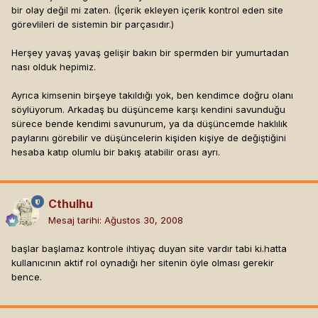
gectikten sonra baslayacakar, ayrintilari ben site hayata
bir olay değil mi zaten. (İçerik ekleyen içerik kontrol eden site
gecmeden 2 hafta oncesi kadar herkese anlatacagim ha
görevlileri de sistemin bir parçasıdır.)
siteyi canli gorurler bu ne lan cok bayagi olmus yapmam
ben bu isi derler giderler, olabilir, birsey diyemem.
Herşey yavaş yavaş gelişir bakın bir spermden bir yumurtadan
nası olduk hepimiz.
benim insanlara verebilecegim en buyuk zarar msn de
yada burda konulari okurken harcadiklari zaman kaybi
Ayrıca kimsenin birşeye takıldığı yok, ben kendimce doğru olanı
olur, oda kisi tamam ben isi yaparim der, anlasiriz sonra
söylüyorum. Arkadaş bu düşünceme karşı kendini savunduğu
bekler ben siteyi bitirene kadar sonra ben derimki ben
sürece bende kendimi savunurum, ya da düşüncemde haklılık
hazirim site soyle olacak, arkadasta derki ben bole bisi
paylarını görebilir ve düşüncelerin kişiden kişiye de değiştiğini
beklemiyorum kardesim hadi bana eyvallah der. yani
hesaba katıp olumlu bir bakış atabilir orası ayrı.
toplasan zaman kaybi 30dak. bulmaz.
tesekkurler saygilar.
Cthulhu
Mesaj tarihi:
Ağustos 30, 2008
başlar başlamaz kontrole ihtiyaç duyan site vardır tabi ki.hatta
kullanıcının aktif rol oynadığı her sitenin öyle olması gerekir
bence.