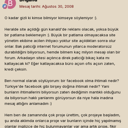
Mesaj tarihi:
Ağustos 30, 2008
O kadar gizli ki kimse bilmiyor kimseye söylemiyor :).
Heralde site açıldığı gün kanald'de reklamı olacak, yoksa büyük
bir patlama beklemeyin :). Büyük bir patlama olmayacaksa site
yönetim ekibine acilen ihtiyacı yoktur site açıldıktan sonra olur
onlar. Bak paticiği internet forumunun yıllarca moderatorsüz
durabildiğini biliyorsun, hemde bilmem kaç milyon mesajı olan bir
forum. Arkadaşın sitesi açılınca direk paticiği bikaç kata mı
katlayacak ki? Eğer katlayacaksa büro açsın ofis açsın zaten,
kredi çeksin.
Ben normal olarak söylüyorum: bir facebook olma ihtimali nedir?
Türkiye'de facebook gibi birşey doğma ihtimali nedir? Yani
bunların ihtimallerini biliyorsun zaten dediğimin mantıklı olduğunu
da biliyorsun haklı yanlarımı görüyorsun da niye hala inadına
mesaj attığını anlamadım :)
Hem ben de zamanında çok proje ürettim, çok projeye başladım,
şu anda aklımda onlarca proje var bunların içinde hiç yapılmamış
olanlar ingilizce de hiç bulunmayanlar var ama artık proje, fikir