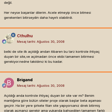
konusurken onlara kaybettirdigim zaman olur, oda
değil.
anlasamazsak tabi benim sartim belli, kisilerin sartida
varsa soylerler. eh yani adam derki sen bana icerigini
Her neyse başarılar dilerim. Acele etmeyip önce bitmesi
soylemeden ben seninle calismam ok derim tesekkur
gerekenleri bitirseydin daha hayırlı olabilirdi.
ederim olay biter. yada o bana sart sunar, ben ok derim
yada demem.
3) Youtube ve türevleri gibi onlarca site dolu etraf
Cthulhu
pornosundan normaline her türlü var, fikir bana biraz bayağı
Mesaj tarihi:
Ağustos 30, 2008
gibi geldi. Tabi farklı bir fikir varsa duymak isterim ama
şahsen "ne olduğunu söylemiyom tutun kuyruğumu koşalım"
belki de site ilk açıldığı andan itibaren bu tarz kontrole ihtiyaç
tarzı bir yaklaşıma kimsenin "hobarey" çekeceğini
duyan bir site,ve açılmadan önce ekibi tamamen bitirmesi
sanmıyorum. Ayrıca bu şekilde bir yaklaşım ile burada bir
gerekiyor.nedne takıldınız ki bu kadar.
çeşit ilan yapılması hiç hoşuma gitmedi söyleyeyim.
fikrimi bilmiyorusunki, dedigim gibi aklimdaki siteninin
Brigand
anatar sozcuklerini google yazdigimda goremiyorum..
zaten projemin ayrintilarini beyan etmem sence ne
Mesaj tarihi:
Ağustos 30, 2008
derece dogru.. paticikteki insanlar fikrimi calacak
kendileri yapacak diye birsey degil bu olay. yerin kulagi
Açıldığı anda kontrole ihtiyaç duyan bir site var mı? Benim
vardir lafina inanirim ben.
mantığıma göre bütün siteler proje olarak başlar beta aşaması
geçirir. Ha bir yere şirkete filan site yapıyorsanız direk bitirmiş
ayrca insanlar zaten video kontolu isine site hayata
olarak açmanız gerekir ama yukarıda bahsedilen tamamen farklı