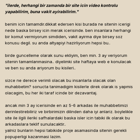
"ilerde, herhangi bir zamanda bir site icin video kontrolu
yapabilirim, buna vakit ayirabilirim."
benim icin tamamdir.dikkat edersen kisi burada ne sitenin icerigi
nede baska birsey icin merak icerisinde. ben insanlara herhangi
bir komut vermiyorum simdiden, vakit ayirma diye birsey soz
konusu degil. su anda altyapiyi hazirliyorum hepsi bu..
birde guncelleme olarak sunu ekliyim, ben min. 3 ay veriyorum
sitenin tamamlanmasina.. diyelimki site haftaya web e konulacak
ve ben su anda ariyorum bu kisileri..
sizce ne derece verimli olacak bu insanlarla olacak olan
muhabbetim? sonucta tanimadigim kisilerle direk olarak is yapmis
olacagim, bu her iki taraf icinde bir dezavantaj.
ancak min 3 ay icerisinde en az 5-6 arkadas ile muhabbetimizi
derinlestirebiliriz ve birbirimizin dilinden daha iyi anlariz. boylelikle
site ile ilgili ileriki safhalardaki baska isler icin tabiki ilk olarak bu
arkadaslara teklif sunulacaktir..
yalniz bunlarin hepsi tabikide proje asamasinda sitenin gerekli
popuperligi kazanmasi lazim.