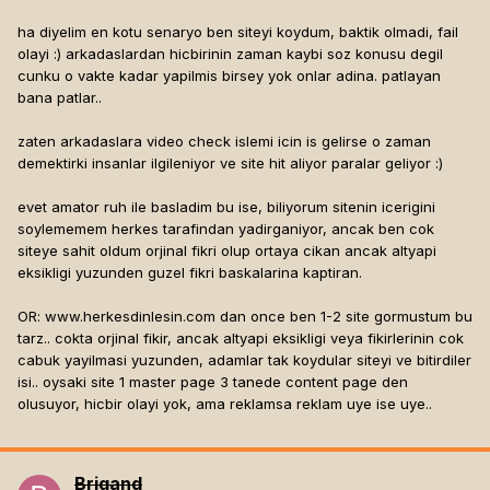
ha diyelim en kotu senaryo ben siteyi koydum, baktik olmadi, fail
olayi :) arkadaslardan hicbirinin zaman kaybi soz konusu degil
cunku o vakte kadar yapilmis birsey yok onlar adina. patlayan
bana patlar..
zaten arkadaslara video check islemi icin is gelirse o zaman
demektirki insanlar ilgileniyor ve site hit aliyor paralar geliyor :)
evet amator ruh ile basladim bu ise, biliyorum sitenin icerigini
soylememem herkes tarafindan yadirganiyor, ancak ben cok
siteye sahit oldum orjinal fikri olup ortaya cikan ancak altyapi
eksikligi yuzunden guzel fikri baskalarina kaptiran.
OR: www.herkesdinlesin.com dan once ben 1-2 site gormustum bu
tarz.. cokta orjinal fikir, ancak altyapi eksikligi veya fikirlerinin cok
cabuk yayilmasi yuzunden, adamlar tak koydular siteyi ve bitirdiler
isi.. oysaki site 1 master page 3 tanede content page den
olusuyor, hicbir olayi yok, ama reklamsa reklam uye ise uye..
Brigand