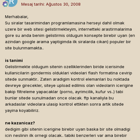
Mesaj tarihi:
Ağustos 30, 2008
Merhabalar,
Su siralar tasarimindan programlamasina herseyi dahil olmak
uzere bir web sitesi gelistirmekteyim, internetteki arastirmalarima
gore su anda benim gelistirmis oldugum konsepte birebir uyan (en
azindan google arama yaptigimda ilk siralarda cikan) populer bir
site bulunmamakta..
is tanimi
Gelistirmekte oldugum sitenin ozelliklerinden biride icerisinde
kullanicilarin gondermis olduklari videolari flash formatina cevirip
sitede sunmaktir.. Zaten aradigim kontrol elemanlari bu noktada
devreye girecekler, siteye upload edilmis olan videolarin icerigine
bakip filtreleme yapacaklar (porno, ayrimcilik, kufur vs..) tabi
bunlar sitede sunulmadan once olacak. ftp kanaliyla bu
arkadaslar videolara ulasip kontrol ettikten sonra artik sitede
yayina koyabiliriz.
ne kazanicaz?
dedigim gibi sitenin icerigine birebir uyan baska bir site olmadigi
icin neslinin ilk ornegi olacak.. tabiki benzerleri var ama birebir