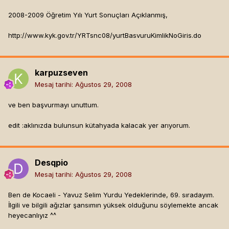
2008-2009 Öğretim Yılı Yurt Sonuçları Açıklanmış,
http://www.kyk.gov.tr/YRTsnc08/yurtBasvuruKimlikNoGiris.do
karpuzseven
Mesaj tarihi:
Ağustos 29, 2008
ve ben başvurmayı unuttum.
edit :aklınızda bulunsun kütahyada kalacak yer arıyorum.
Desqpio
Mesaj tarihi:
Ağustos 29, 2008
Ben de Kocaeli - Yavuz Selim Yurdu Yedeklerinde, 69. sıradayım.
İlgili ve bilgili ağızlar şansımın yüksek olduğunu söylemekte ancak
heyecanlıyız ^^