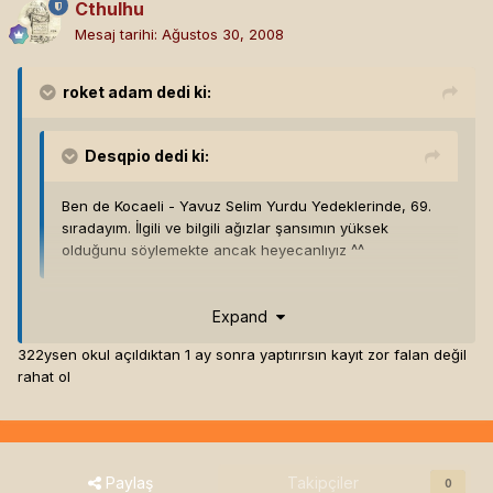
Cthulhu
Mesaj tarihi:
Ağustos 30, 2008
roket adam
dedi ki:
Desqpio
dedi ki:
Ben de Kocaeli - Yavuz Selim Yurdu Yedeklerinde, 69.
sıradayım. İlgili ve bilgili ağızlar şansımın yüksek
olduğunu söylemekte ancak heyecanlıyız ^^
ben de yedek 322 deyim, ama ara sınıf olduğumdan işim
Expand
biraz daha zor. hazırlıktan sonra başvurdum. neyse.
322ysen okul açıldıktan 1 ay sonra yaptırırsın kayıt zor falan değil
rahat ol
he genel yurt ta yedek te gitmem genele.
Paylaş
Takipçiler
0