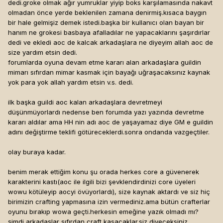
dedi.groke olmak ağır yumruklar yiyip boks karşılamasında nakavt
olmadan önce yerde beklenilen zamana denirmiş.kısaca baygın
bir hale gelmişiz demek istedi.başka bir kullanıcı olan bayan bir
hanım ne grokesi basbaya afalladılar ne yapacaklarını şaşırdırlar
dedi ve ekledi aoc de kalcak arkadaşlara ne diyeyim allah aoc de
size yardım etsin dedi.
forumlarda oyuna devam etme kararı alan arkadaşlara guildin
mimarı sıfırdan mimar kasmak için bayağı uğraşacaksınız kaynak
yok para yok allah yardım etsin v.s. dedi.
ilk başka guildi aoc kalan arkadaşlara devretmeyi
düşünmüyorlardı nedense ben forumda yazı yazında devretme
kararı aldılar ama HH nin adı aoc de yaşayamaz diye GM e guildin
adını değiştirme teklifi götüreceklerdi.sonra ondanda vazgeçtiler.
olay buraya kadar.
benim merak ettiğim konu şu orada herkes core a güvenerek
karakterini kastı(aoc ile ilgili bizi şevklendirdinizi core üyeleri
wowu kötüleyip aocyi övüyorlardı), size kaynak aktardı ve siz hiç
birimizin crafting yapmasına izin vermediniz.ama bütün crafterlar
oyunu bırakıp wowa geçti.herkesin emeğine yazık olmadı mı?
şimdi arkadaşlar sıfırdan craft kasacaklar.siz diyeceksiniz