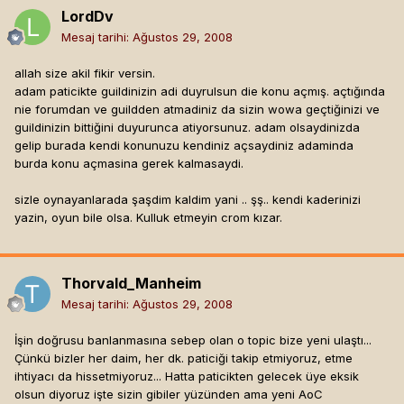
LordDv
Mesaj tarihi:
Ağustos 29, 2008
allah size akil fikir versin.
adam paticikte guildinizin adi duyrulsun die konu açmış. açtığında
nie forumdan ve guildden atmadiniz da sizin wowa geçtiğinizi ve
guildinizin bittiğini duyurunca atiyorsunuz. adam olsaydinizda
gelip burada kendi konunuzu kendiniz açsaydiniz adaminda
burda konu açmasina gerek kalmasaydi.
sizle oynayanlarada şaşdim kaldim yani .. şş.. kendi kaderinizi
yazin, oyun bile olsa. Kulluk etmeyin crom kızar.
Thorvald_Manheim
Mesaj tarihi:
Ağustos 29, 2008
İşin doğrusu banlanmasına sebep olan o topic bize yeni ulaştı...
Çünkü bizler her daim, her dk. paticiği takip etmiyoruz, etme
ihtiyacı da hissetmiyoruz... Hatta paticikten gelecek üye eksik
olsun diyoruz işte sizin gibiler yüzünden ama yeni AoC