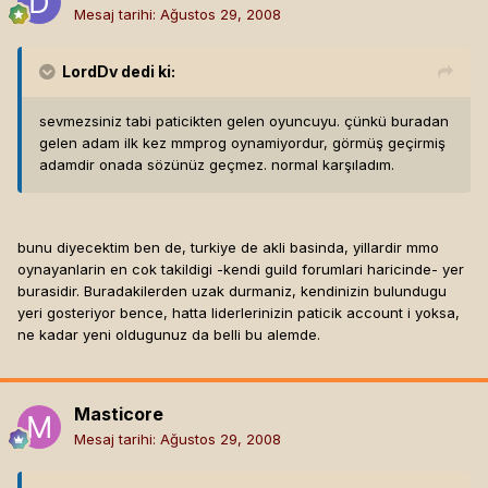
Mesaj tarihi:
Ağustos 29, 2008
LordDv
dedi ki:
sevmezsiniz tabi paticikten gelen oyuncuyu. çünkü buradan
gelen adam ilk kez mmprog oynamiyordur, görmüş geçirmiş
adamdir onada sözünüz geçmez. normal karşıladım.
bunu diyecektim ben de, turkiye de akli basinda, yillardir mmo
oynayanlarin en cok takildigi -kendi guild forumlari haricinde- yer
burasidir. Buradakilerden uzak durmaniz, kendinizin bulundugu
yeri gosteriyor bence, hatta liderlerinizin paticik account i yoksa,
ne kadar yeni oldugunuz da belli bu alemde.
Masticore
Mesaj tarihi:
Ağustos 29, 2008