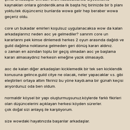
kaynakları onlara gönderdik.ama ilk başta hiç birinizde bir b planı
yoktu.tek düşünceniz bunlarda wowa gelir hep beraber wowa
geçeriz oldu.
core un bukadar emirleri koşulsuz uygulanacaksa wow da kalan
arkadaşlarınız neden aoc ye gelmediler? sanırım core un
kararlarını pek kimse dinlemedi herkes 2 oyun arasında dağıldı ve
guild dağılma noktasına gelmeden geri dönüş kararı aldınız.
o zaman en azından toplu bir geçiş olmadan aoc ye başlama
kararı almasaydınız herkesin emeğine yazık olmasaydı.
aoc de kalan diğer arkadaşları kicklemedik bir tek sen kicklendik
konusuna gelince.guild citye ne olacak, neler yapacaklar v.s. gibi
eleştirileri ortaya attım fikriniz bu yöne kaydı.ama bir günah keçisi
arıyordunuz oda ben oldum.
normaldir köysel bir yapı oluşturmuşsunuz.köylerde farklı fikirleri
olan düşüncelerini açıklayan herkesi köyden sürerler.
çok doğal sizi anlayış ile karşılıyorum.
size wowdaki hayatınızda başarılar arkadaşlar.