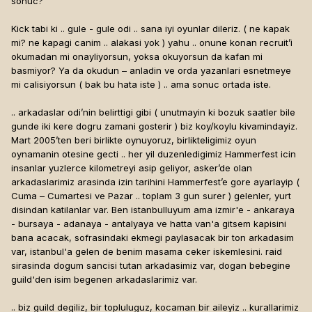
sonuc?
Kick tabi ki .. gule - gule odi .. sana iyi oyunlar dileriz. ( ne kapak
mi? ne kapagi canim .. alakasi yok ) yahu .. onune konan recruit’i
okumadan mi onayliyorsun, yoksa okuyorsun da kafan mi
basmiyor? Ya da okudun – anladin ve orda yazanlari esnetmeye
mi calisiyorsun ( bak bu hata iste ) .. ama sonuc ortada iste.
.. arkadaslar odi’nin belirttigi gibi ( unutmayin ki bozuk saatler bile
gunde iki kere dogru zamani gosterir ) biz koy/koylu kivamindayiz.
Mart 2005’ten beri birlikte oynuyoruz, birlikteligimiz oyun
oynamanin otesine gecti .. her yil duzenledigimiz Hammerfest icin
insanlar yuzlerce kilometreyi asip geliyor, asker’de olan
arkadaslarimiz arasinda izin tarihini Hammerfest’e gore ayarlayip (
Cuma – Cumartesi ve Pazar .. toplam 3 gun surer ) gelenler, yurt
disindan katilanlar var. Ben istanbulluyum ama izmir'e - ankaraya
- bursaya - adanaya - antalyaya ve hatta van'a gitsem kapisini
bana acacak, sofrasindaki ekmegi paylasacak bir ton arkadasim
var, istanbul'a gelen de benim masama ceker iskemlesini. raid
sirasinda dogum sancisi tutan arkadasimiz var, dogan bebegine
guild'den isim begenen arkadaslarimiz var.
.. biz guild degiliz, bir topluluguz, kocaman bir aileyiz .. kurallarimiz