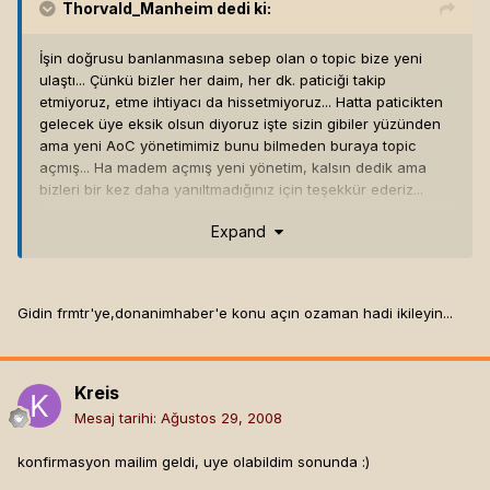
Thorvald_Manheim
dedi ki:
İşin doğrusu banlanmasına sebep olan o topic bize yeni
ulaştı... Çünkü bizler her daim, her dk. paticiği takip
etmiyoruz, etme ihtiyacı da hissetmiyoruz... Hatta paticikten
gelecek üye eksik olsun diyoruz işte sizin gibiler yüzünden
ama yeni AoC yönetimimiz bunu bilmeden buraya topic
açmış... Ha madem açmış yeni yönetim, kalsın dedik ama
bizleri bir kez daha yanıltmadığınız için teşekkür ederiz...
Expand
İyi oyunlar, saygılar...
Gidin frmtr'ye,donanimhaber'e konu açın ozaman hadi ikileyin...
Kreis
Mesaj tarihi:
Ağustos 29, 2008
konfirmasyon mailim geldi, uye olabildim sonunda :)