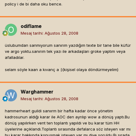
policy i de bi daha oku bence.
odiflame
Mesaj tarihi:
Ağustos 28, 2008
üslubumdan sanmıyorum sanırım yazdığım texte bir tane bile küfür
ve argo yoktu.sanırım tek yazı ile arkadaşları groke yaptım veya
afalladılar.
selam söyle kaan a kıvanç a :)(kişisel olaya döndürmeyelim)
Warghammer
Mesaj tarihi:
Ağustos 28, 2008
hammerheart guildi sanıırm bir hafta kadar önce yönetim
kadrosunun aldığı karar ile AOC den ayrılıp wow a dönüş yaptı.Bu
dönüş yapılırken vent ten toplantı yapıldı ve bu karar tüm HH
üyelerine açıklandı.Toplantı sırasında defalarca söz isteyen var mı
bu karar hakkında konuşmak isteyen var mı diye soruldu.Bı sırada