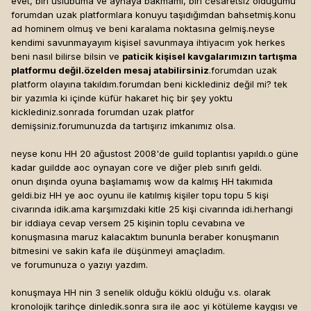
evet, biri uslubuma ve aynaya bakmamı, biri cesaretsiz olduğumu
forumdan uzak platformlara konuyu taşıdığımdan bahsetmiş.konu
ad hominem olmuş ve beni karalama noktasına gelmiş.neyse
kendimi savunmayayım kişisel savunmaya ihtiyacım yok herkes
beni nasıl bilirse bilsin ve
paticik kişisel kavgalarımızın tartışma
platformu değil.özelden mesaj atabilirsiniz
.forumdan uzak
platform olayına takıldım.forumdan beni kicklediniz değil mi? tek
bir yazımla ki içinde küfür hakaret hiç bir şey yoktu
kicklediniz.sonrada forumdan uzak platfor
demişsiniz.forumunuzda da tartışırız imkanımız olsa.
neyse konu HH 20 ağustost 2008'de guild toplantısı yapıldı.o güne
kadar guildde aoc oynayan core ve diğer pleb sınıfı geldi.
onun dışında oyuna başlamamış wow da kalmış HH takımıda
geldi.biz HH ye aoc oyunu ile katılmış kişiler topu topu 5 kişi
civarında idik.ama karşımızdaki kitle 25 kişi civarında idi.herhangi
bir iddiaya cevap versem 25 kişinin toplu cevabına ve
konuşmasına maruz kalacaktım bununla beraber konuşmanın
bitmesini ve sakin kafa ile düşünmeyi amaçladım.
ve forumunuza o yazıyı yazdım.
konuşmaya HH nin 3 senelik olduğu köklü olduğu v.s. olarak
kronolojik tarihçe dinledik.sonra sıra ile aoc yi kötüleme kaygısı ve