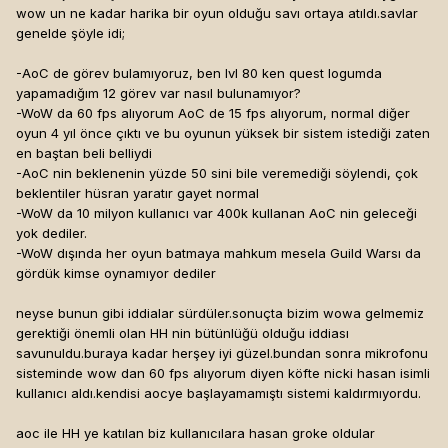
wow un ne kadar harika bir oyun olduğu savı ortaya atıldı.savlar
genelde şöyle idi;
-AoC de görev bulamıyoruz, ben lvl 80 ken quest logumda
yapamadığım 12 görev var nasıl bulunamıyor?
-WoW da 60 fps alıyorum AoC de 15 fps alıyorum, normal diğer
oyun 4 yıl önce çıktı ve bu oyunun yüksek bir sistem istediği zaten
en baştan beli belliydi
-AoC nin beklenenin yüzde 50 sini bile veremediği söylendi, çok
beklentiler hüsran yaratır gayet normal
-WoW da 10 milyon kullanıcı var 400k kullanan AoC nin geleceği
yok dediler.
-WoW dışında her oyun batmaya mahkum mesela Guild Warsı da
gördük kimse oynamıyor dediler
neyse bunun gibi iddialar sürdüler.sonuçta bizim wowa gelmemiz
gerektiği önemli olan HH nin bütünlüğü olduğu iddiası
savunuldu.buraya kadar herşey iyi güzel.bundan sonra mikrofonu
sisteminde wow dan 60 fps alıyorum diyen köfte nicki hasan isimli
kullanıcı aldı.kendisi aocye başlayamamıştı sistemi kaldırmıyordu.
aoc ile HH ye katılan biz kullanıcılara hasan groke oldular