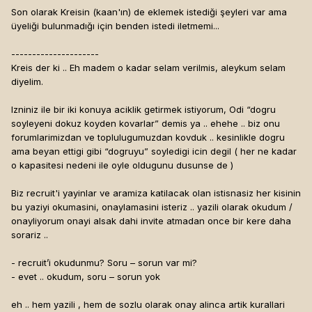
Son olarak Kreisin (kaan'ın) de eklemek istediği şeyleri var ama
üyeliği bulunmadığı için benden istedi iletmemi...
---------------------
Kreis der ki .. Eh madem o kadar selam verilmis, aleykum selam
diyelim.
Izniniz ile bir iki konuya aciklik getirmek istiyorum, Odi “dogru
soyleyeni dokuz koyden kovarlar” demis ya .. ehehe .. biz onu
forumlarimizdan ve toplulugumuzdan kovduk .. kesinlikle dogru
ama beyan ettigi gibi “dogruyu” soyledigi icin degil ( her ne kadar
o kapasitesi nedeni ile oyle oldugunu dusunse de )
Biz recruit'i yayinlar ve aramiza katilacak olan istisnasiz her kisinin
bu yaziyi okumasini, onaylamasini isteriz .. yazili olarak okudum /
onayliyorum onayi alsak dahi invite atmadan once bir kere daha
sorariz ..
- recruit’i okudunmu? Soru – sorun var mi?
- evet .. okudum, soru – sorun yok
eh .. hem yazili , hem de sozlu olarak onay alinca artik kurallari