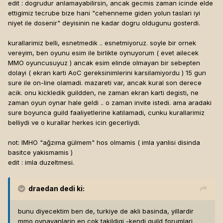
edit : dogrudur anlamayabilirsin, ancak gecmis zaman icinde elde
ettigimiz tecrube bize hani "cehenneme giden yolun taslari iyi
niyet ile dosenir" deyisinin ne kadar dogru oldugunu gosterdi.
kurallarimiz belli, esnetmedik .. esnetmiyoruz. soyle bir ornek
vereyim, ben oyunu esim ile birlikte oynuyorum ( evet ailecek
MMO oyuncusuyuz ) ancak esim elinde olmayan bir sebepten
dolayi ( ekran karti AoC gereksinimlerini karsilamiyordu ) 15 gun
sure ile on-line olamadi. mazareti var, ancak kural son derece
acik. onu kickledik guildden, ne zaman ekran karti degisti, ne
zaman oyun oynar hale geldi .. o zaman invite istedi. ama aradaki
sure boyunca guild faaliyetlerine katilamadi, cunku kurallarimiz
belliydi ve o kurallar herkes icin gecerliydi.
not: IMHO "ağzıma gülmem" hos olmamis ( imla yanlisi disinda
basitce yakismamis )
edit : imla duzeltmesi.
draedan
dedi ki:
bunu diyecektim ben de, turkiye de akli basinda, yillardir
mmo oynayanlarin en cok takildigi -kendi guild forumlari