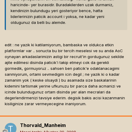
haricinde- yer burasidir. Buradakilerden uzak durmaniz,
kendinizin bulundugu yeri gosteriyor bence, hatta
liderlerinizin paticik account i yoksa, ne kadar yeni
oldugunuz da belli bu alemde.
edit : ne yazik ki katilamiyorum, bambaska ve oldukca etkin
platformlar var .. sonucta bu bir tercih meselesi ve su anda AoC
oynayan arkadaslarimizin astigi bir recruit'in gordugunuz sekilde
ajite edilmesi disinda paticik'i takip etmeyi cok da gerekli
gormedik, gormuyoruz .. sahsen ben paticik'e odaklanacagimi
sanmiyorum, ortami sevmedigim icin degil ; ne yazik ki o kadar
zamanim yok ( keske olsaydi ) bu asamada size baskalarinin
kidemini tartismak yerine ufkunuzu bir parca daha acmanizi ve
icinde bulundugunuz ortam disinda yer alan mecralari da
degerlendirmenizi tavsiye ederim. degisik bakis acisi kazanmanin
kisiliginize zarar vermeyecegine inaniyorum.
Thorvald_Manheim