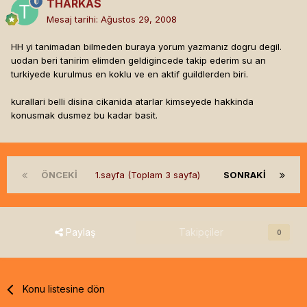
THARKAS
Mesaj tarihi:
Ağustos 29, 2008
HH yi tanimadan bilmeden buraya yorum yazmanız dogru degil.
uodan beri tanirim elimden geldigincede takip ederim su an
turkiyede kurulmus en koklu ve en aktif guildlerden biri.
kurallari belli disina cikanida atarlar kimseyede hakkinda
konusmak dusmez bu kadar basit.
ÖNCEKI
1.sayfa (Toplam 3 sayfa)
SONRAKI
Paylaş
Takipçiler
0
Konu listesine dön