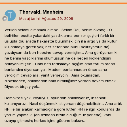
Thorvald_Manheim
Mesaj tarihi:
Ağustos 29, 2008
Verilen selamı almamak olmaz... Selam Odi, benim Kıvanç... O
belirtilen postta yukardaki yazdıklarına benzer şeyleri farklı bir
üslupla (bu arada hakarette bulunmak için illa argo ya da küfür
kullanmaya gerek yok; her seferinde bunu belirityorsun da)
yazdıysan da ben hepsine cevap vermiştim... Ama görüyorum ki
ne benim yazdıklarımı okumuşsun ne de neden kicklendiğini
anlayabilmişsin... Hani ben tartışmaya açığım ama forumlardan
banlandım diyorsun ya... Madem banlanmadan önce sana
verdiğim cevaplara, yanıt verseydin... Ama okumadan,
dinlemeden, anlamadan hala bıraktığımız yerden devam etmek...
Diyecek birşey yok...
Demokrasi yok, köylüyüz, oyundan anlamıyoruz, insanları
kullanıyoruz... Nasıl düşünmek istiyorsan düşünebilirsin... Ama artık
HH ile bir alakan kalmadığına göre lütfen HH ile ilgili konularda da
yorum yapma ki (en azından bizim olduğumuz yerlede), konu
uzayıp gitmesin; herkes işine gücüne baksın...