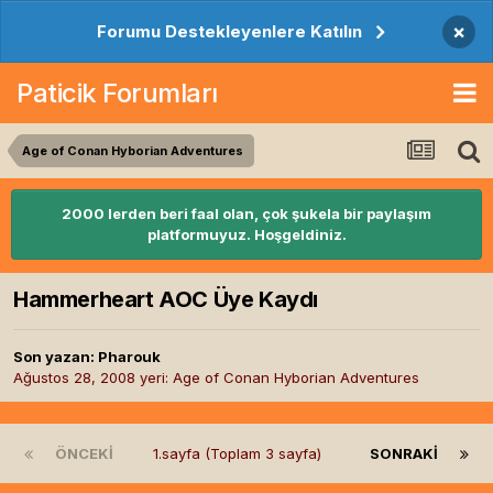
×
Forumu Destekleyenlere Katılın
Paticik Forumları
Age of Conan Hyborian Adventures
2000 lerden beri faal olan, çok şukela bir paylaşım
platformuyuz. Hoşgeldiniz.
Hammerheart AOC Üye Kaydı
Son yazan:
Pharouk
Ağustos 28, 2008
yeri:
Age of Conan Hyborian Adventures
ÖNCEKI
1.sayfa (Toplam 3 sayfa)
SONRAKI