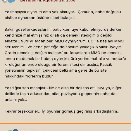
Mesaj tarihi:
Ağustos 29, 2008
Yazmayıyım diyorum ama yok olmuyor... Çamurla, daha doğrusu
pislikle oynarsan üstüne elbet bulaşır...
Bakın güzel arkadaşlarım; paticikten üye kabul etmiyoruz derken,
kendinize mal etmişsiniz o lafı da demek istediğim o değildi
elbette... 90'lı yıllardan beri MMO oynuyorum, UO ile başladı MMO
serüvenim... Ve gene paticiğe de sanırım yaklaşık 6 yıldır üyeyim...
Orada demek istediğim malesef bu forumlarda MMO ne demek,
lonca ne demek bir haber; oyun kültürü yerine mahalle ve netcafe
kıroluğunun önde olduğu bir forum sitesi olmasıdır... Paticik
yönetiminin tepkisini çekicem belki ama gene de bu site
hakkındaki fikirlerim budur...
Yazdığım son mesajdır... Ne de olsa bir deli taş attı kuyuya, diğer
delilerle taşın arkasından atlar pozisyona geçmenin daha da
anlamı yok...
Tekrar teşekkürler... İyi oyunlar görmüş geçirmiş arkadaşlarım...