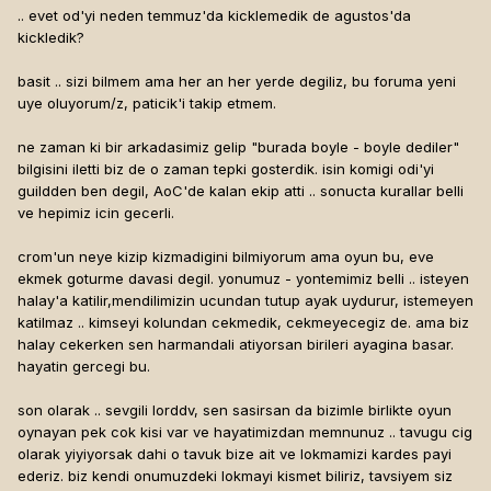
.. evet od'yi neden temmuz'da kicklemedik de agustos'da
kickledik?
basit .. sizi bilmem ama her an her yerde degiliz, bu foruma yeni
uye oluyorum/z, paticik'i takip etmem.
ne zaman ki bir arkadasimiz gelip "burada boyle - boyle dediler"
bilgisini iletti biz de o zaman tepki gosterdik. isin komigi odi'yi
guildden ben degil, AoC'de kalan ekip atti .. sonucta kurallar belli
ve hepimiz icin gecerli.
crom'un neye kizip kizmadigini bilmiyorum ama oyun bu, eve
ekmek goturme davasi degil. yonumuz - yontemimiz belli .. isteyen
halay'a katilir,mendilimizin ucundan tutup ayak uydurur, istemeyen
katilmaz .. kimseyi kolundan cekmedik, cekmeyecegiz de. ama biz
halay cekerken sen harmandali atiyorsan birileri ayagina basar.
hayatin gercegi bu.
son olarak .. sevgili lorddv, sen sasirsan da bizimle birlikte oyun
oynayan pek cok kisi var ve hayatimizdan memnunuz .. tavugu cig
olarak yiyiyorsak dahi o tavuk bize ait ve lokmamizi kardes payi
ederiz. biz kendi onumuzdeki lokmayi kismet biliriz, tavsiyem siz