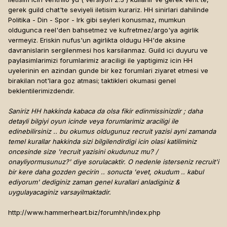
gerek guild chat'te seviyeli iletisim kurariz. HH sinirlari dahilinde
Politika - Din - Spor - Irk gibi seyleri konusmaz, mumkun
oldugunca reel'den bahsetmez ve kufretmez/argo'ya agirlik
vermeyiz. Eriskin nufus'un agirlikta oldugu HH'de aksine
davranislarin sergilenmesi hos karsilanmaz. Guild ici duyuru ve
paylasimlarimizi forumlarimiz araciligi ile yaptigimiz icin HH
uyelerinin en azindan gunde bir kez forumlari ziyaret etmesi ve
birakilan not'lara goz atmasi; taktikleri okumasi genel
beklentilerimizdendir.
Saniriz HH hakkinda kabaca da olsa fikir edinmissinizdir ; daha
detayli bilgiyi oyun icinde veya forumlarimiz araciligi ile
edinebilirsiniz .. bu okumus oldugunuz recruit yazisi ayni zamanda
temel kurallar hakkinda sizi bilgilendirdigi icin olasi katiliminiz
oncesinde size 'recruit yazisini okudunuz mu? /
onayliyormusunuz?' diye sorulacaktir. O nedenle isterseniz recruit'i
bir kere daha gozden gecirin .. sonucta 'evet, okudum .. kabul
ediyorum' dediginiz zaman genel kurallari anladiginiz &
uygulayacaginiz varsayilmaktadir.
http://www.hammerheart.biz/forumhh/index.php