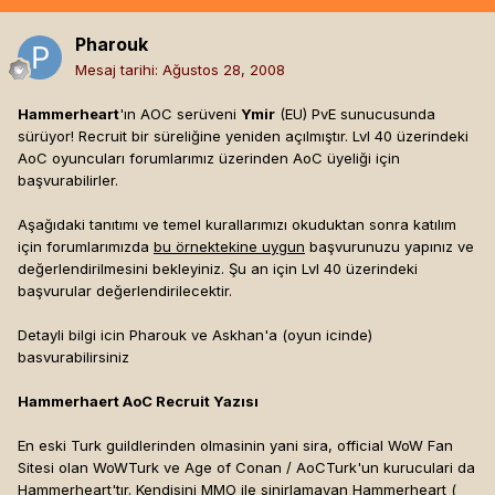
Pharouk
Mesaj tarihi:
Ağustos 28, 2008
Hammerheart
'ın AOC serüveni
Ymir
(EU) PvE sunucusunda
sürüyor! Recruit bir süreliğine yeniden açılmıştır. Lvl 40 üzerindeki
AoC oyuncuları forumlarımız üzerinden AoC üyeliği için
başvurabilirler.
Aşağıdaki tanıtımı ve temel kurallarımızı okuduktan sonra katılım
için forumlarımızda
bu örnektekine uygun
başvurunuzu yapınız ve
değerlendirilmesini bekleyiniz. Şu an için Lvl 40 üzerindeki
başvurular değerlendirilecektir.
Detayli bilgi icin Pharouk ve Askhan'a (oyun icinde)
basvurabilirsiniz
Hammerhaert AoC Recruit Yazısı
En eski Turk guildlerinden olmasinin yani sira, official WoW Fan
Sitesi olan WoWTurk ve Age of Conan / AoCTurk'un kuruculari da
Hammerheart'tır. Kendisini MMO ile sinirlamayan Hammerheart (