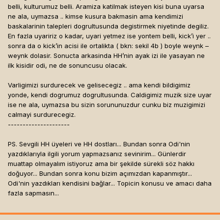
belli, kulturumuz belli. Aramiza katilmak isteyen kisi buna uyarsa
ne ala, uymazsa .. kimse kusura bakmasin ama kendimizi
baskalarinin talepleri dogrultusunda degistirmek niyetinde degiliz.
En fazla uyaririz o kadar, uyari yetmez ise yontem belli, kick’i yer ..
sonra da o kick’in acisi ile ortalikta ( bkn: sekil 4b ) boyle weynk –
weynk dolasir. Sonucta arkasinda HH’nin ayak izi ile yasayan ne
ilk kisidir odi, ne de sonuncusu olacak.
Varligimizi surdurecek ve gelisecegiz .. ama kendi bildigimiz
yonde, kendi dogrumuz dogrultusunda. Caldigimiz muzik size uyar
ise ne ala, uymazsa bu sizin sorununuzdur cunku biz muzigimizi
calmayi surdurecegiz.
---------------------
PS. Sevgili HH üyeleri ve HH dostları... Bundan sonra Odi'nin
yazdıklarıyla ilgili yorum yapmazsanız sevinirim... Günlerdir
muattap olmayalım istiyoruz ama bir şekilde sürekli söz hakkı
doğuyor... Bundan sonra konu bizim açımızdan kapanmıştır...
Odi'nin yazdıkları kendisini bağlar... Topicin konusu ve amacı daha
fazla sapmasın...