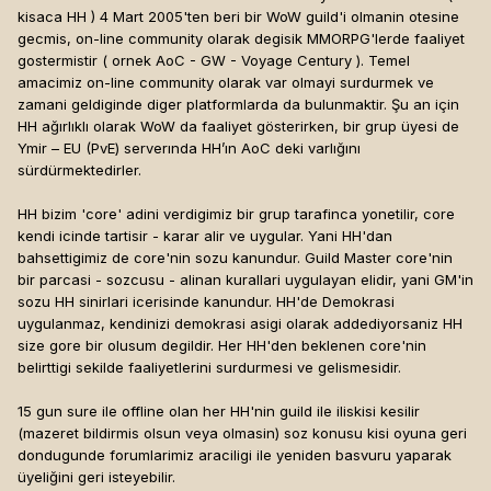
kisaca HH ) 4 Mart 2005'ten beri bir WoW guild'i olmanin otesine
gecmis, on-line community olarak degisik MMORPG'lerde faaliyet
gostermistir ( ornek AoC - GW - Voyage Century ). Temel
amacimiz on-line community olarak var olmayi surdurmek ve
zamani geldiginde diger platformlarda da bulunmaktir. Şu an için
HH ağırlıklı olarak WoW da faaliyet gösterirken, bir grup üyesi de
Ymir – EU (PvE) serverında HH’ın AoC deki varlığını
sürdürmektedirler.
HH bizim 'core' adini verdigimiz bir grup tarafinca yonetilir, core
kendi icinde tartisir - karar alir ve uygular. Yani HH'dan
bahsettigimiz de core'nin sozu kanundur. Guild Master core'nin
bir parcasi - sozcusu - alinan kurallari uygulayan elidir, yani GM'in
sozu HH sinirlari icerisinde kanundur. HH'de Demokrasi
uygulanmaz, kendinizi demokrasi asigi olarak addediyorsaniz HH
size gore bir olusum degildir. Her HH'den beklenen core'nin
belirttigi sekilde faaliyetlerini surdurmesi ve gelismesidir.
15 gun sure ile offline olan her HH'nin guild ile iliskisi kesilir
(mazeret bildirmis olsun veya olmasin) soz konusu kisi oyuna geri
dondugunde forumlarimiz araciligi ile yeniden basvuru yaparak
üyeliğini geri isteyebilir.