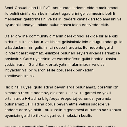
Semi-Casual olan HH PvE konusunda ilerleme elde etmek amaci
ile belirli siniflardan belirli talent agaclarini gelistirmesini, belirli
meslekleri geliştirmesini ve belirli değerli kaynakları toplamasını ve
oyundaki kasaya katkıda bulunmasını talep eder/edecektir.
Bizler on-line community olmanin gerektirdigi sekilde bir aile gibi
birbirimizi kollar, korur ve kisisel gelisimimiz icin oldugu kadar guild
arkadaslarimizin gelisimi icin caba harcariz. Bu nedenle guild
icinde ticaret yapmaz, elimizde bulunan seyleri arkadaslarimiz ile
paylasiriz. Core uyelerinin ve warchieflerin guild bank'a ulasim
yetkisi vardir. Guild Bank ortak yatirim alanimizdir ve olasi
ihtiyaclarinizi bir warchief ile goruserek bankadan
karsilayabilirsiniz.
Hic bir HH uyesi guild adina beyanlarda bulunamaz, core'nin izni
olmadan recruit acamaz, elektronik - sozlu - gorsel ve yazili
ortamlarda HH adina bilgi/beyan/roportaj veremez, yorumda
bulunamaz .. HH adina gorus beyan etme yetkisi sadece ve
sadece core'ye aittir , bu kuralin cignenmesi durumda soz konusu
uyemizin guild ile iliskisi uyari verilmeksizin kesilir.
Iletisim icin ventrillo'yu ( versiyon 2.3 ) kullanir ve gerek vent'te,