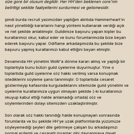
size gore bir olusum degildir. Her HH'den beklenen core'nin
belirttigi sekilde faaliyetlerini surdurmesi ve gelismesidir.
şimdi burda recruit yazımızdan yaptığım alıntıda Hammerheart'ın
nasıl yönetildiği kararlarını hangi yöntemi kullanarak verdiği açık
ve net şekilde anlatılmıştır. Guildimize başvuru yapan kişiler bu
kurallarımızı okur, kabul eder ve bunu forumlarımızda bize beyan
ederek başvuru yapar. Odiflame arkadaşımızda bu şekilde bize
başvuru yapmış kurallarımızı kabul ettiğini beyan etmiştir.
Devamında HH yönetimi WoW'a dönme kararı almış ve yaptığı bir
toplantıyla bunu bütün guild üyelerine duyurmuştur. Yine o
toplantıda guild üyelerine söz hakkı verilmiş varsa konuşmak
istediklerini söyleme şansı tanınmıştır. O toplantıda cesaret
göstermeyip kafasında kurguladıklarını sitemizde guild yönetimi ve
üyelerine kurallarımıza uygun olmayan şekilde (-ki kurallarımızı
okuyup kabul ettiği halde anlamadığı ortada) söz ve
söylemlerinden dolayı sitemizden uzaklaştırılmıştır.
Son olarak söz hakkı tanındığı halde konuşmayan sonrasında
forumlarda ve bu şekilde HH'ye uzak platformlarda yüzümüze
söyleyemediği şeyleri dile getirmeye çalışan bu arkadaşımızı
normal erdemli ve cesaretli insanlar gibi davranmaya davet