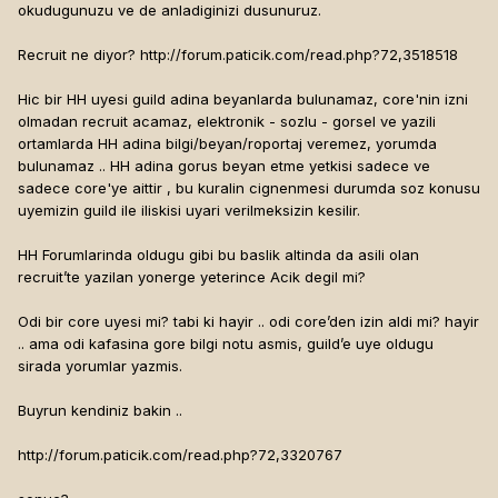
okudugunuzu ve de anladiginizi dusunuruz.
Recruit ne diyor? http://forum.paticik.com/read.php?72,3518518
Hic bir HH uyesi guild adina beyanlarda bulunamaz, core'nin izni
olmadan recruit acamaz, elektronik - sozlu - gorsel ve yazili
ortamlarda HH adina bilgi/beyan/roportaj veremez, yorumda
bulunamaz .. HH adina gorus beyan etme yetkisi sadece ve
sadece core'ye aittir , bu kuralin cignenmesi durumda soz konusu
uyemizin guild ile iliskisi uyari verilmeksizin kesilir.
HH Forumlarinda oldugu gibi bu baslik altinda da asili olan
recruit’te yazilan yonerge yeterince Acik degil mi?
Odi bir core uyesi mi? tabi ki hayir .. odi core’den izin aldi mi? hayir
.. ama odi kafasina gore bilgi notu asmis, guild’e uye oldugu
sirada yorumlar yazmis.
Buyrun kendiniz bakin ..
http://forum.paticik.com/read.php?72,3320767