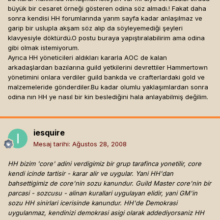
büyük bir cesaret örneği gösteren odina söz almadı.! Fakat daha
sonra kendisi HH forumlarında yarım sayfa kadar anlaşılmaz ve
garip bir uslupla akşam söz alıp da söyleyemediği şeyleri
klavyesiyle döktürdü.O postu buraya yapıştıralabilirim ama odina
gibi olmak istemiyorum.
Ayrıca HH yöneticileri aldıkları kararla AOC de kalan
arkadaşlardan bazılarına guild yetkilerini devrettiler Hammertown
yönetimini onlara verdiler guild bankda ve crafterlardaki gold ve
malzemeleride gönderdiler.Bu kadar olumlu yaklaşımlardan sonra
odina nın HH ye nasıl bir kin beslediğini hala anlayabilmiş değilim.
iesquire
Mesaj tarihi:
Ağustos 28, 2008
HH bizim 'core' adini verdigimiz bir grup tarafinca yonetilir, core
kendi icinde tartisir - karar alir ve uygular. Yani HH'dan
bahsettigimiz de core'nin sozu kanundur. Guild Master core'nin bir
parcasi - sozcusu - alinan kurallari uygulayan elidir, yani GM'in
sozu HH sinirlari icerisinde kanundur. HH'de Demokrasi
uygulanmaz, kendinizi demokrasi asigi olarak addediyorsaniz HH