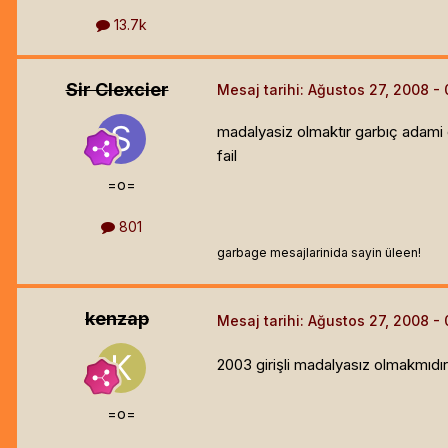
13.7k
Sir Clexcier
Mesaj tarihi:
Ağustos 27, 2008
madalyasiz olmaktır garbıç adami
fail
=o=
801
garbage mesajlarinida sayin üleen!
kenzap
Mesaj tarihi:
Ağustos 27, 2008
2003 girişli madalyasız olmakmıd
=o=