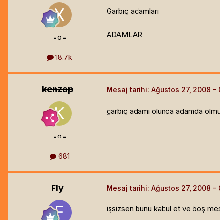
Garbıç adamları
ADAMLAR
=o=
18.7k
kenzap
Mesaj tarihi:
Ağustos 27, 2008
garbıç adamı olunca adamda olm
=o=
681
Fly
Mesaj tarihi:
Ağustos 27, 2008
işsizsen bunu kabul et ve boş mes