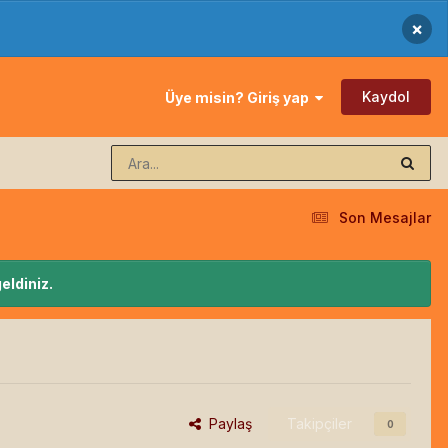
×
Kaydol
Üye misin? Giriş yap
Son Mesajlar
eldiniz.
Paylaş
Takipçiler
0