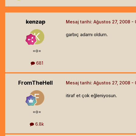
kenzap
Mesaj tarihi:
Ağustos 27, 2008
garbıç adamı oldum.
=o=
681
FromTheHell
Mesaj tarihi:
Ağustos 27, 2008
itiraf et çok eğleniyosun.
=o=
6.8k