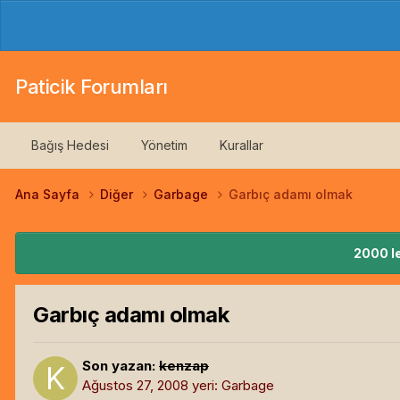
Paticik Forumları
Bağış Hedesi
Yönetim
Kurallar
Ana Sayfa
Diğer
Garbage
Garbıç adamı olmak
2000 le
Garbıç adamı olmak
Son yazan:
kenzap
Ağustos 27, 2008
yeri:
Garbage