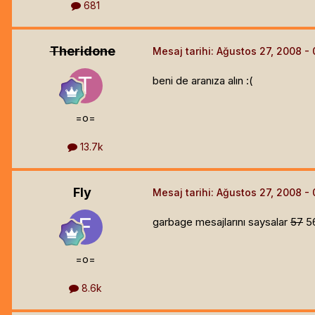
681
Theridone
Mesaj tarihi:
Ağustos 27, 2008
beni de aranıza alın :(
=o=
13.7k
Fly
Mesaj tarihi:
Ağustos 27, 2008
garbage mesajlarını saysalar
57
56
=o=
8.6k