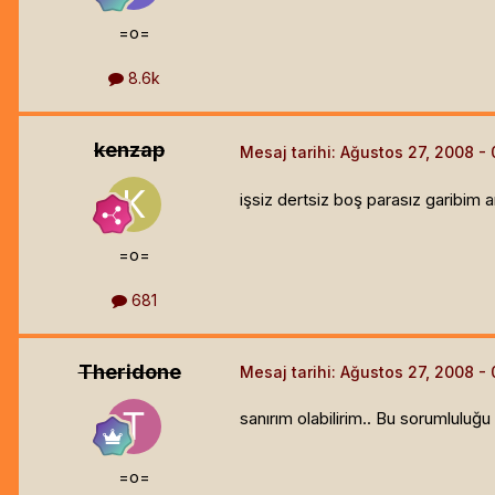
=o=
8.6k
kenzap
Mesaj tarihi:
Ağustos 27, 2008
işsiz dertsiz boş parasız garibim 
=o=
681
Theridone
Mesaj tarihi:
Ağustos 27, 2008
sanırım olabilirim.. Bu sorumluluğu
=o=