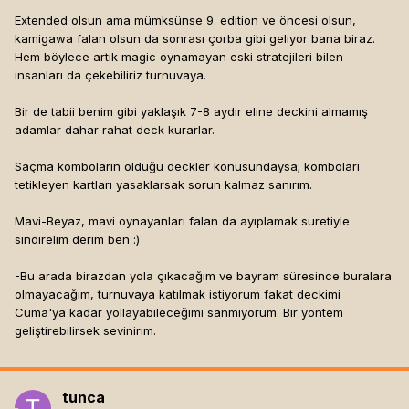
Extended olsun ama mümksünse 9. edition ve öncesi olsun,
kamigawa falan olsun da sonrası çorba gibi geliyor bana biraz.
Hem böylece artık magic oynamayan eski stratejileri bilen
insanları da çekebiliriz turnuvaya.
Bir de tabii benim gibi yaklaşık 7-8 aydır eline deckini almamış
adamlar dahar rahat deck kurarlar.
Saçma komboların olduğu deckler konusundaysa; komboları
tetikleyen kartları yasaklarsak sorun kalmaz sanırım.
Mavi-Beyaz, mavi oynayanları falan da ayıplamak suretiyle
sindirelim derim ben :)
-Bu arada birazdan yola çıkacağım ve bayram süresince buralara
olmayacağım, turnuvaya katılmak istiyorum fakat deckimi
Cuma'ya kadar yollayabileceğimi sanmıyorum. Bir yöntem
geliştirebilirsek sevinirim.
tunca