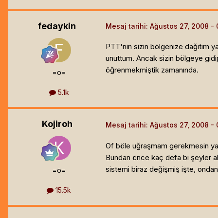
fedaykin
Mesaj tarihi:
Ağustos 27, 2008
PTT'nin sizin bölgenize dağıtım y
unuttum. Ancak sizin bölgeye gidip
öğrenmekmiştik zamanında.
=o=
5.1k
Kojiroh
Mesaj tarihi:
Ağustos 27, 2008
Of böle uğraşmam gerekmesin ya
Bundan önce kaç defa bi şeyler al
sistemi biraz değişmiş işte, onda
=o=
15.5k