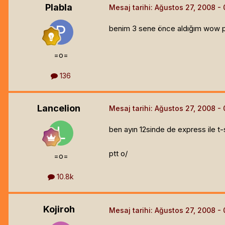
Plabla
Mesaj tarihi:
Ağustos 27, 2008
benim 3 sene önce aldığım wow pa
=o=
136
Lancelion
Mesaj tarihi:
Ağustos 27, 2008
ben ayın 12sinde de express ile t-s
ptt o/
=o=
10.8k
Kojiroh
Mesaj tarihi:
Ağustos 27, 2008