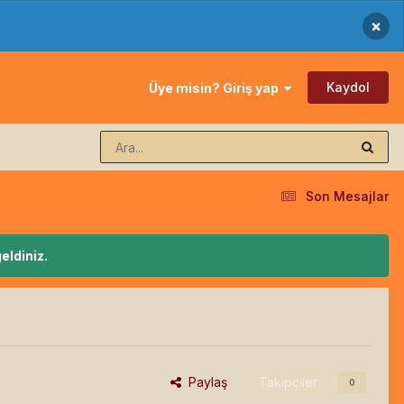
×
Kaydol
Üye misin? Giriş yap
Son Mesajlar
eldiniz.
Paylaş
Takipçiler
0