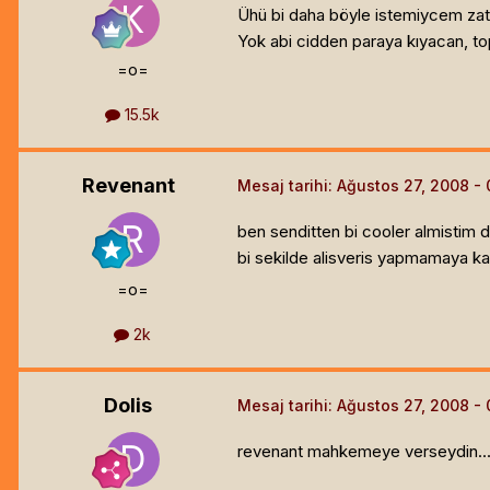
Ühü bi daha böyle istemiycem zat
Yok abi cidden paraya kıyacan, top
=o=
15.5k
Revenant
Mesaj tarihi:
Ağustos 27, 2008
ben senditten bi cooler almistim 
bi sekilde alisveris yapmamaya ka
=o=
2k
Dolis
Mesaj tarihi:
Ağustos 27, 2008
revenant mahkemeye verseydin..