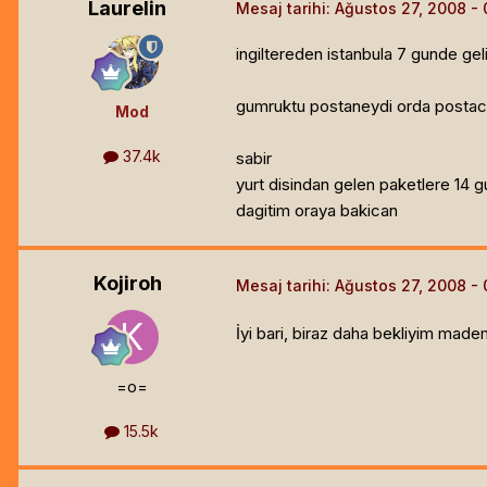
Laurelin
Mesaj tarihi:
Ağustos 27, 2008
ingiltereden istanbula 7 gunde gel
gumruktu postaneydi orda postaci 
Mod
37.4k
sabir
yurt disindan gelen paketlere 14 g
dagitim oraya bakican
Kojiroh
Mesaj tarihi:
Ağustos 27, 2008
İyi bari, biraz daha bekliyim made
=o=
15.5k