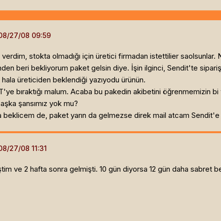
 verdim, stokta olmadığı için üretici firmadan istettilier saolsunlar.
n beri bekliyorum paket gelsin diye. İşin ilginci, Sendit'te sipari
 hala üreticiden beklendiği yazıyodu ürünün.
T'ye bıraktığı malum. Acaba bu pakedin akibetini öğrenmemizin bi yo
 başka şansımız yok mu?
 da beklicem de, paket yarın da gelmezse direk mail atcam Sendit'e
im ve 2 hafta sonra gelmişti. 10 gün diyorsa 12 gün daha sabret be