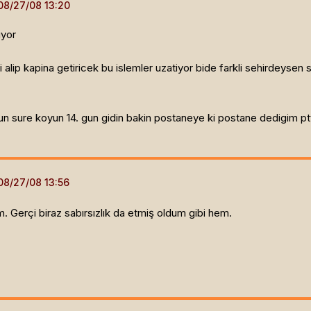
iyor
alip kapina getiricek bu islemler uzatiyor bide farkli sehirdeysen
un sure koyun 14. gun gidin bakin postaneye ki postane dedigim ptt 
m. Gerçi biraz sabırsızlık da etmiş oldum gibi hem.