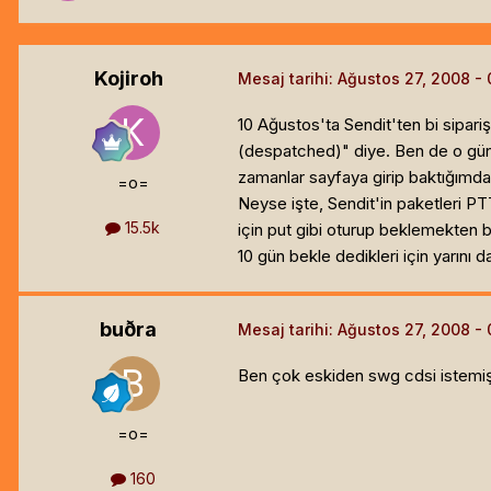
Kojiroh
Mesaj tarihi:
Ağustos 27, 2008
10 Ağustos'ta Sendit'ten bi sipariş
(despatched)" diye. Ben de o günde
zamanlar sayfaya girip baktığımda
=o=
Neyse işte, Sendit'in paketleri PT
15.5k
için put gibi oturup beklemekten
10 gün bekle dedikleri için yarını
buðra
Mesaj tarihi:
Ağustos 27, 2008
Ben çok eskiden swg cdsi istemişt
=o=
160