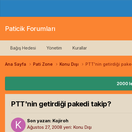
Paticik Forumları
Bağış Hedesi
Yönetim
Kurallar
Ana Sayfa
Pati Zone
Konu Dışı
PTT'nin getirdiği pake
2000 le
PTT'nin getirdiği pakedi takip?
Son yazan:
Kojiroh
Ağustos 27, 2008
yeri:
Konu Dışı