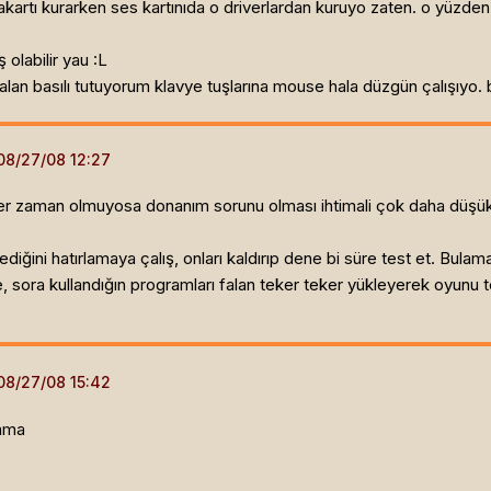
nakartı kurarken ses kartınıda o driverlardan kuruyo zaten. o yüzd
 olabilir yau :L
lan basılı tutuyorum klavye tuşlarına mouse hala düzgün çalışıyo. b
her zaman olmuyosa donanım sorunu olması ihtimali çok daha düşük 
iğini hatırlamaya çalış, onları kaldırıp dene bi süre test et. Bul
 sora kullandığın programları falan teker teker yükleyerek oyunu tes
 ama