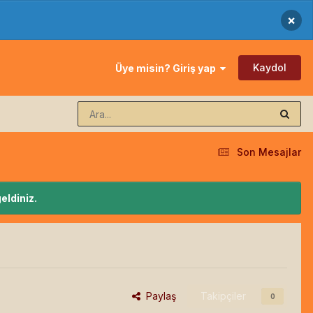
×
Kaydol
Üye misin? Giriş yap
Son Mesajlar
eldiniz.
Paylaş
Takipçiler
0