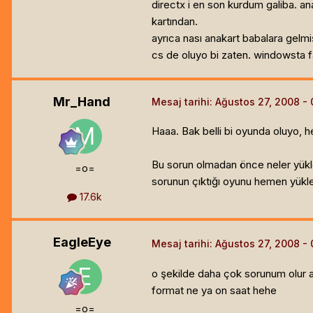
directx i en son kurdum galiba. a
kartından.
ayrıca nası anakart babalara gelmiş
cs de oluyo bi zaten. windowsta fa
Mr_Hand
Mesaj tarihi:
Ağustos 27, 2008
Haaa. Bak belli bi oyunda oluyo, 
Bu sorun olmadan önce neler yükled
=o=
sorunun çıktığı oyunu hemen yükle,
17.6k
EagleEye
Mesaj tarihi:
Ağustos 27, 2008
o şekilde daha çok sorunum olur
format ne ya on saat hehe
=o=