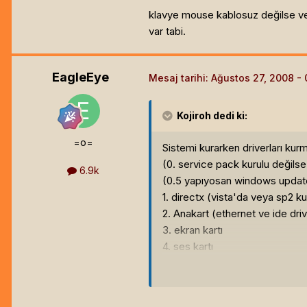
klavye mouse kablosuz değilse ve
var tabi.
EagleEye
Mesaj tarihi:
Ağustos 27, 2008
Kojiroh
dedi ki:
=o=
Sistemi kurarken driverları kur
(0. service pack kurulu değils
6.9k
(0.5 yapıyosan windows updat
1. directx (vista'da veya sp2 kur
2. Anakart (ethernet ve ide dri
3. ekran kartı
4. ses kartı
5. diğer kartlar (tv kartı, vs)