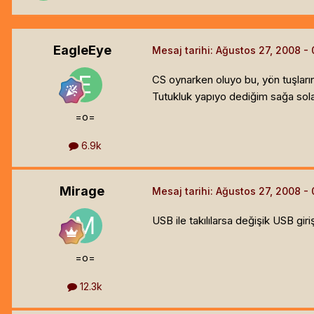
EagleEye
Mesaj tarihi:
Ağustos 27, 2008
CS oynarken oluyo bu, yön tuşları
Tutukluk yapıyo dediğim sağa sola
=o=
6.9k
Mirage
Mesaj tarihi:
Ağustos 27, 2008
USB ile takılılarsa değişik USB g
=o=
12.3k