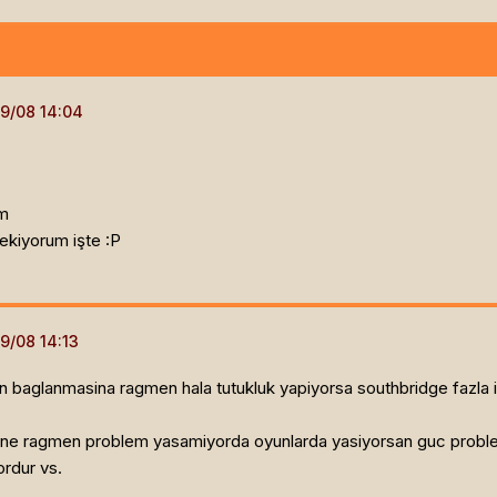
ım
çekiyorum işte :P
en baglanmasina ragmen hala tutukluk yapiyorsa southbridge fazla is
ne ragmen problem yasamiyorda oyunlarda yasiyorsan guc problem
ordur vs.