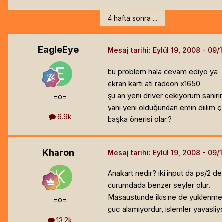
4 hafta sonra ...
EagleEye
Mesaj tarihi:
Eylül 19, 2008
bu problem hala devam ediyo ya
ekran kartı ati radeon x1650
şu an yeni driver çekiyorum sanır
=o=
yani yeni olduğundan emin diilim 
6.9k
başka önerisi olan?
Kharon
Mesaj tarihi:
Eylül 19, 2008
Anakart nedir? iki input da ps/2 d
durumdada benzer seyler olur.
Masaustunde ikisine de yuklenme
=o=
guc alamiyordur, islemler yavasliy
13.2k