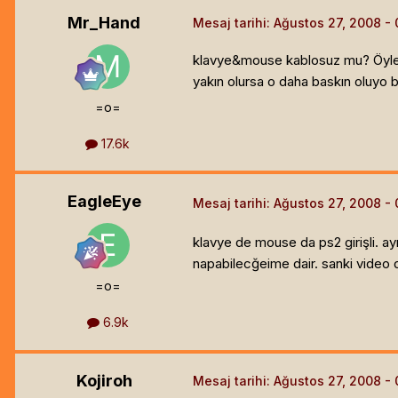
Mr_Hand
Mesaj tarihi:
Ağustos 27, 2008
klavye&mouse kablosuz mu? Öyleyse
yakın olursa o daha baskın oluyo b
=o=
17.6k
EagleEye
Mesaj tarihi:
Ağustos 27, 2008
klavye de mouse da ps2 girişli. ay
napabilecğeime dair. sanki video dri
=o=
6.9k
Kojiroh
Mesaj tarihi:
Ağustos 27, 2008