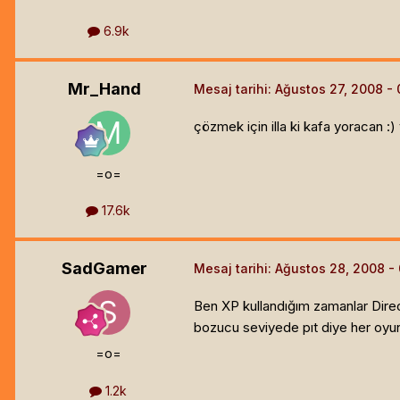
6.9k
Mr_Hand
Mesaj tarihi:
Ağustos 27, 2008
çözmek için illa ki kafa yoracan :
=o=
17.6k
SadGamer
Mesaj tarihi:
Ağustos 28, 2008
Ben XP kullandığım zamanlar Direc
bozucu seviyede pıt diye her oyun
=o=
1.2k