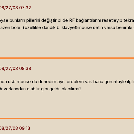
 bunların pillerini değiştir bi de RF bağlantılarını resetleyip te
azen böle. (özellikle dandik bi klavye&mouse setin varsa benimki g
rıca usb mouse da denedim aynı problem var. bana görüntüyle ilgili
verlarından olabilir gibi geldi. olabilirmi?