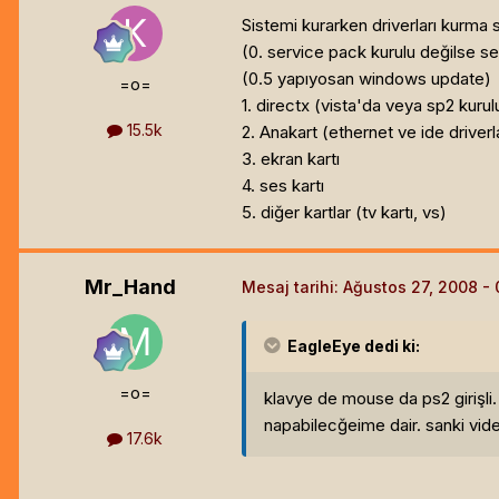
Sistemi kurarken driverları kurma 
(0. service pack kurulu değilse s
(0.5 yapıyosan windows update)
=o=
1. directx (vista'da veya sp2 kurulu
15.5k
2. Anakart (ethernet ve ide driver
3. ekran kartı
4. ses kartı
5. diğer kartlar (tv kartı, vs)
Mr_Hand
Mesaj tarihi:
Ağustos 27, 2008
EagleEye
dedi ki:
=o=
klavye de mouse da ps2 girişli.
napabilecğeime dair. sanki video 
17.6k