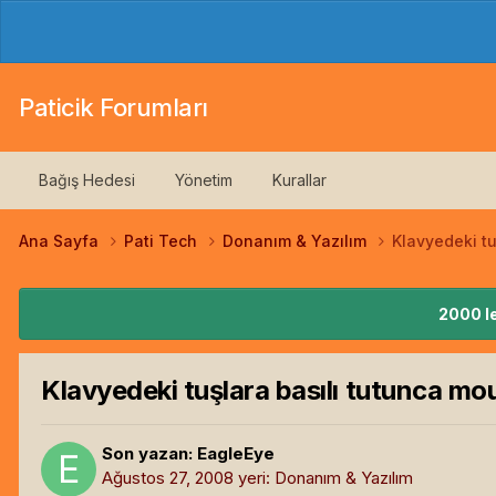
Paticik Forumları
Bağış Hedesi
Yönetim
Kurallar
Ana Sayfa
Pati Tech
Donanım & Yazılım
Klavyedeki t
2000 le
Klavyedeki tuşlara basılı tutunca mo
Son yazan:
EagleEye
Ağustos 27, 2008
yeri:
Donanım & Yazılım