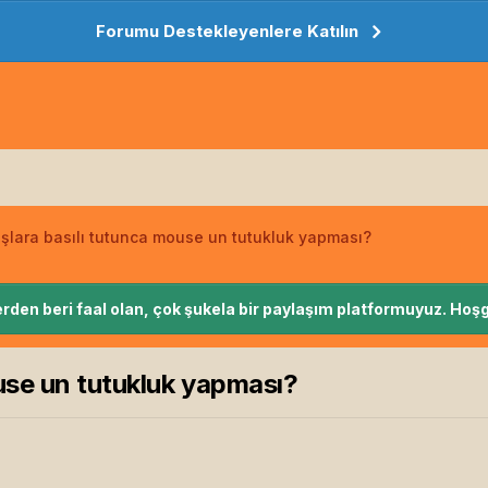
Forumu Destekleyenlere Katılın
uşlara basılı tutunca mouse un tutukluk yapması?
rden beri faal olan, çok şukela bir paylaşım platformuyuz. Hoşg
use un tutukluk yapması?