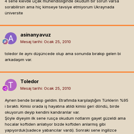
4 sene kievde uçak mühendisliğinde okudum bir sorun varsa
sorabilirsin ama hiç kimseye tavsiye etmiyorum Ukraynada
üniversite
asinanyavuz
Mesaj tarihi:
Ocak 25, 2010
toledor ile aynı düşüncede olup ama sonunda bırakıp gelen bi
arkadaşım var.
Toledor
Mesaj tarihi:
Ocak 25, 2010
Aynen bende bırakıp geldim. Etrafımda karşılaştığım Türklerin %95
i bıraktı. Kimisi orada iş hayatına atıldı kimisi geri döndü, birde
okuyorum deyip kendini kandıranlar var.
Şöyle diyeyim ilk sene rusça okudum notlarım gayet güzeldi ama
hocalar koftiden anlatıyor bizde koftiden anlarmış gibi
yapıyorduk(sadece yabancılar vardı). Sonraki sene ingilizce