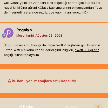
Çok vasat ya.Bi tek Arthasın o kılıcı çektiği sahne çok süper.Feci
hayal kırıklığına uğradık.Class kapışmalarının olmamasından ''pvp
de 4 senedir yeterince reziliz pve yapın''ı anlıyoruz >:D<
Regalya
Mesaj tarihi:
Ağustos 23, 2008
Üzgünüm ama bu başlığı da, diğer WotLK başlıkları gibi kitliyoruz
lütfen WotLK çıkana kadar, edindiğiniz bilgileri,
"WotLK Bilgileri"
başlığı altına toplayalım.
Bu konu yeni mesajlara artık kapalıdır.
Paylaş
Takipçiler
0