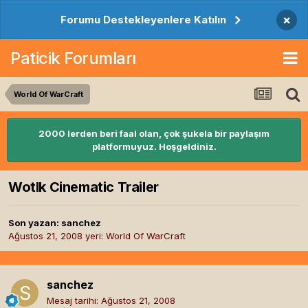
×
Forumu Destekleyenlere Katılın
Paticik Forumları
World Of WarCraft
2000 lerden beri faal olan, çok şukela bir paylaşım
platformuyuz. Hoşgeldiniz.
Wotlk Cinematic Trailer
Son yazan:
sanchez
Ağustos 21, 2008
yeri:
World Of WarCraft
sanchez
Mesaj tarihi:
Ağustos 21, 2008