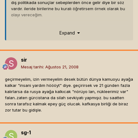
dış politikada sonuçlar sebeplerden önce gelir diye bir söz
vardır. ileride birilerine bu kuralı öğretirsem örnek olarak bu
olayı vereceğim.
aslında o donanma çok önceden girecekti karadeniz'e ama
Expand
hesap hatası oldu, 1 mart tezkeresi meclisten geçmedi.
amerika geç olsun da güç olmasın felsefesiyle hareket
ediyor.
sir
Mesaj tarihi:
Ağustos 21, 2008
geçirmeyelim, izin vermeyelim desek bütün dünya kamuoyu ayağa
kalkar "insani yardım höööyt" diye. geçirirsek ve 21 günden fazla
kalırlarsa da rusya ayağa kalkıcak "nörüyo lan, nükleerimiz var"
falan..zaten gürcistana da silah sevkiyatı yapmışız. bu saatten
sonra tarafsız kalmak epey güç olucak. kafkasya birliği de biraz
zor tutar bu gidişle.
sg-1