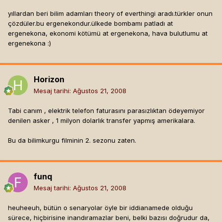
yıllardan beri bilim adamları theory of everthingi aradı.türkler onun
çözdüler.bu ergenekondur.ülkede bombamı patladı at
ergenekona, ekonomi kötümü at ergenekona, hava bulutlumu at
ergenekona :)
Horizon
Mesaj tarihi:
Ağustos 21, 2008
Tabi canım , elektrik telefon faturasını parasızlıktan ödeyemiyor
denilen asker , 1 milyon dolarlık transfer yapmış amerikalara.
Bu da bilimkurgu filminin 2. sezonu zaten.
funq
Mesaj tarihi:
Ağustos 21, 2008
heuheeuh, bütün o senaryolar öyle bir iddianamede olduğu
sürece, hiçbirisine inandıramazlar beni, belki bazısı doğrudur da,