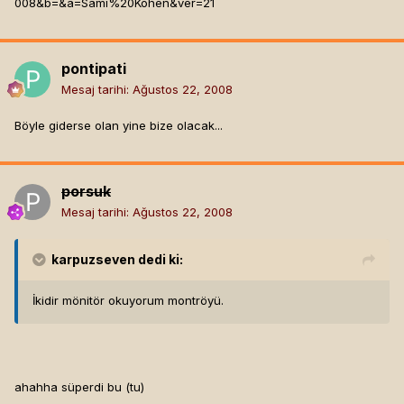
008&b=&a=Sami%20Kohen&ver=21
pontipati
Mesaj tarihi:
Ağustos 22, 2008
Böyle giderse olan yine bize olacak...
porsuk
Mesaj tarihi:
Ağustos 22, 2008
karpuzseven
dedi ki:
İkidir mönitör okuyorum montröyü.
ahahha süperdi bu (tu)