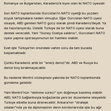
Romanya ve Bulgaristan, Karadeniz’e kıyısı olan iki NATO üyesidir.
Son NATO toplantısında Gürcistan’ın NATO üyeliği bu yüzden
büyük tartışmalara neden olmuştur. Eğer Gürcistan NATO üyesi
olsaydı, ABD gemileri NATO gücü olarak şimdi Karadeniz’deydi. Ya
da hazırlanıyordu. Üstelik Türkiye de bir NATO üyesi olarak buna
destek verecekti. Yani "Güney Osetya saldırısı", Gürcistan’ı NATO
üyesi yapma operasyonunun bir hamlesi olabilir.
Evet işte Türkiye’nin önündeki vahim soru da tam burada
başlamaktadır.
Çünkü Karadeniz artık bir "enerji denizi"dir. ABD ve Rusya bu
denizi boş bırakmayacaktır.
Bu nedenle Montrö sözleşmesi yakında bir NATO toplantısında
gündeme gelebilir.
Yani Montrö’nün "delinme süreci" için düğmeye basılmış olabilir.
ABD, NATO bağlantısıyla boğazlarda yeni bir düzenleme isteyebilir.
Türkiye elbette buna direnecektir. Ankara’nın "stratejik
odaları"nda ya da diplomasinin derin koridorlarında işte bu ağır