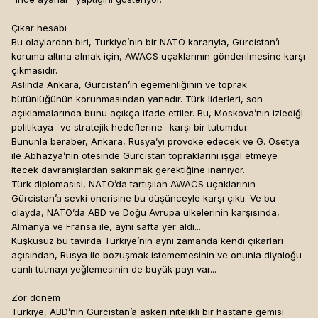
Çıkar hesabı
Bu olaylardan biri, Türkiye’nin bir NATO kararıyla, Gürcistan’ı
koruma altına almak için, AWACS uçaklarının gönderilmesine karşı
çıkmasıdır.
Aslında Ankara, Gürcistan’ın egemenliğinin ve toprak
bütünlüğünün korunmasından yanadır. Türk liderleri, son
açıklamalarında bunu açıkça ifade ettiler. Bu, Moskova’nın izlediği
politikaya -ve stratejik hedeflerine- karşı bir tutumdur.
Bununla beraber, Ankara, Rusya’yı provoke edecek ve G. Osetya
ile Abhazya’nın ötesinde Gürcistan topraklarını işgal etmeye
itecek davranışlardan sakınmak gerektiğine inanıyor.
Türk diplomasisi, NATO’da tartışılan AWACS uçaklarının
Gürcistan’a sevki önerisine bu düşünceyle karşı çıktı. Ve bu
olayda, NATO’da ABD ve Doğu Avrupa ülkelerinin karşısında,
Almanya ve Fransa ile, aynı safta yer aldı...
Kuşkusuz bu tavırda Türkiye’nin aynı zamanda kendi çıkarları
açısından, Rusya ile bozuşmak istememesinin ve onunla diyaloğu
canlı tutmayı yeğlemesinin de büyük payı var...
Zor dönem
Türkiye, ABD’nin Gürcistan’a askeri nitelikli bir hastane gemisi