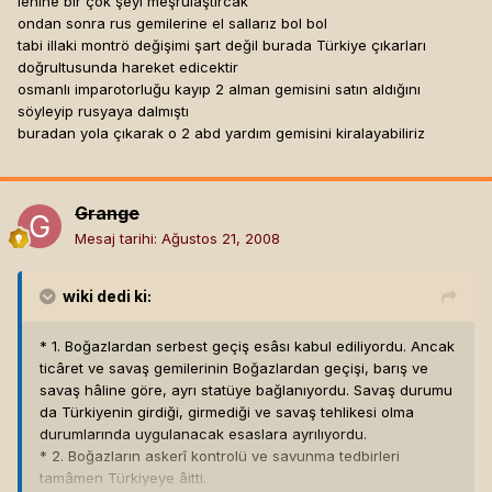
lehine bir çok şeyi meşrulaştırcak
ondan sonra rus gemilerine el sallarız bol bol
tabi illaki montrö değişimi şart değil burada Türkiye çıkarları
doğrultusunda hareket edicektir
osmanlı imparotorluğu kayıp 2 alman gemisini satın aldığını
söyleyip rusyaya dalmıştı
buradan yola çıkarak o 2 abd yardım gemisini kiralayabiliriz
Grange
Mesaj tarihi:
Ağustos 21, 2008
wiki
dedi ki:
* 1. Boğazlardan serbest geçiş esâsı kabul ediliyordu. Ancak
ticâret ve savaş gemilerinin Boğazlardan geçişi, barış ve
savaş hâline göre, ayrı statüye bağlanıyordu. Savaş durumu
da Türkiyenin girdiği, girmediği ve savaş tehlikesi olma
durumlarında uygulanacak esaslara ayrılıyordu.
* 2. Boğazların askerî kontrolü ve savunma tedbirleri
tamâmen Türkiyeye âitti.