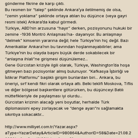
gönderme fikrine de karşı çıktı.
Bu resmen bir “talep” şeklinde Ankara’ya iletilmemiş de olsa,
“zemin yoklama” şeklinde ortaya atılan bu düşünce (veya gayri
resmi istek) Ankara’da kabul görmedi.
Türkiye, ABD’nin arzusuna “hayır” derken, pozisyonunu hukuki bir
zemine -1936 Montrö Anlaşması’na- dayanıyor. Bu anlaşmayı
“delmek” kimsenin yararına değil; hele Türkiye’nin hiç değil. Bazı
Amerikalılar Ankara’nın bu tavrından hoşlanmayabilirler; ama
Türkiye’nin bu olayda başını büyük derde sokabilecek bir
“anlaşma ihlali”ne girişmesi düşünülemez...
Gene Gürcistan kriziyle ilgili olarak, Türkiye, Washington’da hoşa
gitmeyen bazı pozisyonlar almış bulunuyor. “Kafkasya İşbirliği ve
İstikrar Platformu” başlıklı girişim bunlardan biri... Ankara, bu
öneriyi, sırf kendi fikri olarak ortaya attı. Belki teklifi Moskova, Tiflis
ve diğer bölgesel başkentlere götürürken, bu düşünceyi Batılı
müttefikleriyle de paylaşması iyi olurdu...
Gürcistan krizinin alacağı yeni boyutlar, herhalde Türk
diplomasisini epey zorlayacak ve “denge ayarı”nı sağlamakta
sıkıntıya sokacaktır...
http://www.milliyet.com.tr/Yazar.aspx?
aType=YazarDetay&ArticleID=980864&AuthorID=58&Date=21.08.2