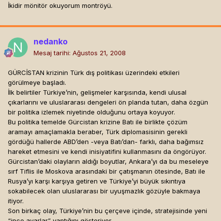
İkidir mönitör okuyorum montröyü.
nedanko
Mesaj tarihi:
Ağustos 21, 2008
GÜRCİSTAN krizinin Türk dış politikası üzerindeki etkileri
görülmeye başladı.
İlk belirtiler Türkiye’nin, gelişmeler karşısında, kendi ulusal
çıkarlarını ve uluslararası dengeleri ön planda tutan, daha özgün
bir politika izlemek niyetinde olduğunu ortaya koyuyor.
Bu politika temelde Gürcistan krizine Batı ile birlikte çözüm
aramayı amaçlamakla beraber, Türk diplomasisinin gerekli
gördüğü hallerde ABD’den -veya Batı’dan- farklı, daha bağımsız
hareket etmesini ve kendi inisiyatifini kullanmasını da öngörüyor.
Gürcistan’daki olayların aldığı boyutlar, Ankara’yı da bu meseleye
sırf Tiflis ile Moskova arasındaki bir çatışmanın ötesinde, Batı ile
Rusya’yı karşı karşıya getiren ve Türkiye’yi büyük sıkıntıya
sokabilecek olan uluslararası bir uyuşmazlık gözüyle bakmaya
itiyor.
Son birkaç olay, Türkiye’nin bu çerçeve içinde, stratejisinde yeni
“ince ayarlar” yaptığını gösteriyor.