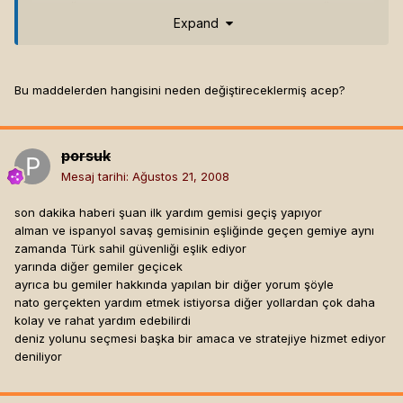
* 3. Boğazlardan geçişi denetleyen Milletlerarası Boğazlar
Expand
Komisyonu kaldırıldı.
Barış zamânında:
Bu maddelerden hangisini neden değiştireceklermiş acep?
* a. Karadenizde kıyısı olmayan devletlerin ticâret gemileri
serbestçe geçerler. Savaş gemileri 8-15 gün önceden haber
verilmek ve bir arada dokuz gemiyi ve belli tonajı aşmamak
üzere geçebilir. Denizaltılar, uçak gemileri ve 10.000 tondan
porsuk
büyük savaş gemileri hiç geçemez. Sözleşmeye uygun
Mesaj tarihi:
Ağustos 21, 2008
şekilde geçen savaş gemileri Karadenizde yirmi bir günden
fazla kalamaz.
son dakika haberi şuan ilk yardım gemisi geçiş yapıyor
* b. Karadenizde kıyısı bulunan devletlerin ticâret gemileri
alman ve ispanyol savaş gemisinin eşliğinde geçen gemiye aynı
serbestçe geçerler. Savaş gemileri geçmeden sekiz gün
zamanda Türk sahil güvenliği eşlik ediyor
önce Türkiyeye haber verecekler, bir arada geçen gemilerin
yarında diğer gemiler geçicek
tonajı 15.000den fazla olmayacaktır. Karadenizde kalışları
ayrıca bu gemiler hakkında yapılan bir diğer yorum şöyle
için belli bir süre yoktur.
nato gerçekten yardım etmek istiyorsa diğer yollardan çok daha
kolay ve rahat yardım edebilirdi
Savaş zamânında:
deniz yolunu seçmesi başka bir amaca ve stratejiye hizmet ediyor
deniliyor
* a. Türkiye savaşa katılmışsa; her cins gemiyi geçirip
geçirmemekte serbesttir. İsterse Boğazları kapayabilir.
* b. Türkiye tarafsızsa; ticâret gemileri serbestçe geçmesine