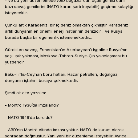
- Ve bu yeni düzenlemede ABD boğazlardan uçak gemisi dahil
bazı savaş gemilerini (NATO kararı şartı koyabilir) geçirme kolaylığı
isteyecektir.
Çünkü artık Karadeniz, bir iç deniz olmaktan çıkmıştır. Karadeniz
artık dünyanın en önemli enerji hatlarının denizidir... Ve Rusya
burada başka bir egemenlik istememektedir...
Gürcistan savaşı, Ermenistan’ın Azerbaycan’ı işgaline Rusya’nın
yeşil ışık yakması, Moskova-Tahran-Suriye-Çin yakınlaşması bu
yüzdendir.
Bakü-Tiflis-Ceyhan boru hatları. Hazar petrolleri, doğalgaz,
dünyanın iştahını buraya çekmektedir.
Şimdi alt alta yazalım:
- Montrö 1936’da imzalandı?
- NATO 1949’da kuruldu?
- ABD’nin Montrö altında imzası yoktur. NATO da kurum olarak
sonradan doğmuştur. Yani yeni bir düzenleme isteyebilir. Ayrıca