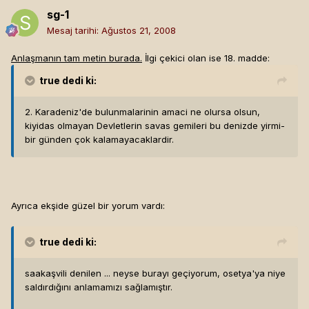
rağmen savaşan tarafların savaş gemileri geçemez.
sg-1
* c. Savaş tehlikesinin çok olduğu zamanlarda; Türkiye yine
Mesaj tarihi:
Ağustos 21, 2008
karar serbestisine sâhip olarak Boğazları kapayabilir.
Anlaşmanın tam metin burada.
İlgi çekici olan ise 18. madde:
true
dedi ki:
2. Karadeniz'de bulunmalarinin amaci ne olursa olsun,
kiyidas olmayan Devletlerin savas gemileri bu denizde yirmi-
bir günden çok kalamayacaklardir.
Ayrıca ekşide güzel bir yorum vardı:
true
dedi ki:
saakaşvili denilen ... neyse burayı geçiyorum, osetya'ya niye
saldırdığını anlamamızı sağlamıştır.