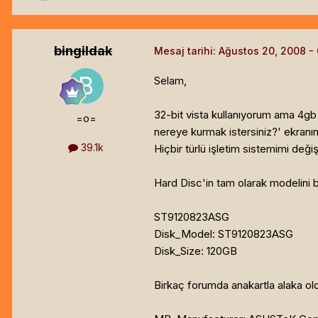
bingildak
Mesaj tarihi:
Ağustos 20, 2008
Selam,
32-bit vista kullanıyorum ama 4g
=o=
nereye kurmak istersiniz?' ekranı
39.1k
Hiçbir türlü işletim sistemimi deği
Hard Disc'in tam olarak modelini 
ST9120823ASG
Disk_Model: ST9120823ASG
Disk_Size: 120GB
Birkaç forumda anakartla alaka old