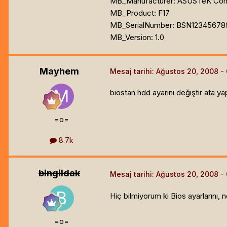
MB_Manufacturer: ASUSTeK Comp
MB_Product: F17
MB_SerialNumber: BSN12345678
MB_Version: 1.0
Mayhem
Mesaj tarihi:
Ağustos 20, 2008
biostan hdd ayarını değiştir ata ya
=o=
8.7k
bingildak
Mesaj tarihi:
Ağustos 20, 2008
Hiç bilmiyorum ki Bios ayarlarını, 
=o=