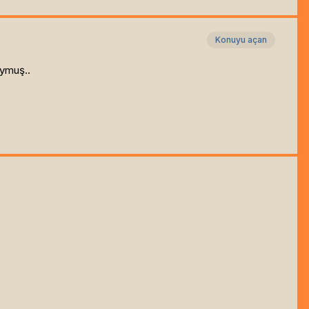
Konuyu açan
oymuş..