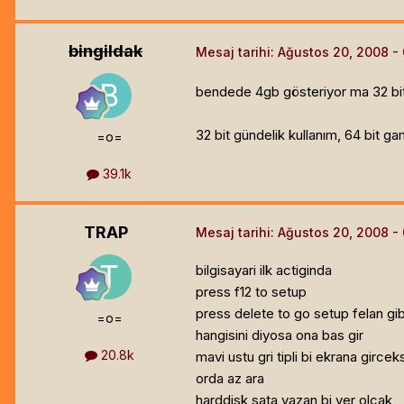
bingildak
Mesaj tarihi:
Ağustos 20, 2008
bendede 4gb gösteriyor ma 32 bit 
32 bit gündelik kullanım, 64 bit g
=o=
39.1k
TRAP
Mesaj tarihi:
Ağustos 20, 2008
bilgisayari ilk actiginda
press f12 to setup
press delete to go setup felan gibi
=o=
hangisini diyosa ona bas gir
20.8k
mavi ustu gri tipli bi ekrana gircek
orda az ara
harddisk sata yazan bi yer olcak