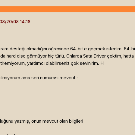
b ram desteği olmadığını öğrenince 64-bit e geçmek istedim, 64-b
nda hard disc görmüyor hiç türlü. Onlarca Sata Driver çektim, hat
ştiremiyorum, yardımcı olabilirseniz çok sevinirim. H
bilmiyorum ama seri numarası mevcut :
uğunu yazmış, onun mevcut olan bilgileri :