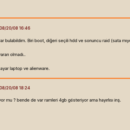
ar bulabildim. Biri boot, diğeri seçili hdd ve sonuncu raid (sata mı
rarı olmadı..
sayar laptop ve alienware.
yor mu ? bende de var ramleri 4gb gösteriyor ama hayırlısı inş.