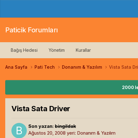
Paticik Forumları
Bağış Hedesi
Yönetim
Kurallar
Ana Sayfa
Pati Tech
Donanım & Yazılım
Vista Sata Dr
2000 le
Vista Sata Driver
Son yazan:
bingildak
Ağustos 20, 2008
yeri:
Donanım & Yazılım