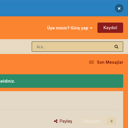
×
Kaydol
Üye misin? Giriş yap
Son Mesajlar
eldiniz.
Paylaş
Takipçiler
0