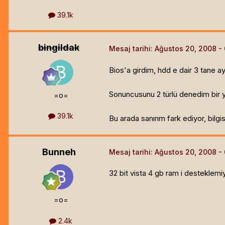
39.1k
bingildak
Mesaj tarihi:
Ağustos 20, 2008
Bios'a girdim, hdd e dair 3 tane ay
Sonuncusunu 2 türlü denedim bir ya
=o=
39.1k
Bu arada sanırım fark ediyor, bilgi
Bunneh
Mesaj tarihi:
Ağustos 20, 2008
32 bit vista 4 gb ram i desteklemi
=o=
2.4k