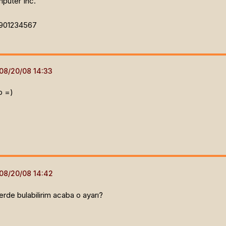
uter Inc.
901234567
p =)
nerde bulabilirim acaba o ayarı?