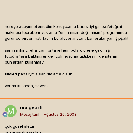
nereye açayım bilemedim konuyu.ama burası iyi galiba.fotoğraf
makinası tecrübem yok ama "emin misin değil misin" programında
görünce birden hatırladım bu aletleri.instant kameralar yani.şipşak!
sanırım ikinci el alıcam bi tane.hem polaroidlerle çekilmiş
fotoğraflara baktım.renkler çok hoşuma gitti.kesinlikle isterim
bunlardan kullanmayı.
filmleri pahalıymış sanırım.ama olsun.
var mı kullanan, seven?
mulgear6
Mesaj tarihi:
Ağustos 20, 2008
çok güzel alettir
bizde vardı eskiden