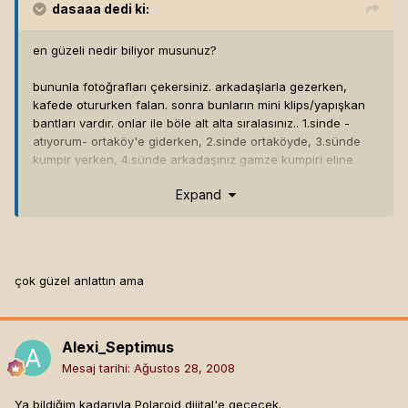
dasaaa
dedi ki:
en güzeli nedir biliyor musunuz?
bununla fotoğrafları çekersiniz. arkadaşlarla gezerken,
kafede otururken falan. sonra bunların mini klips/yapışkan
bantları vardır. onlar ile böle alt alta sıralasınız.. 1.sinde -
atıyorum- ortaköy'e giderken, 2.sinde ortaköyde, 3.sünde
kumpir yerken, 4.sünde arkadaşınız gamze kumpiri eline
yüzüne bulaştırmıştır falan fistan..
Expand
böyle altalta ve duvarda durması çok hoş olur. seneler
geçtikçe hafif bi sarımsılaşır o fotoğraflar. ama güzelliğinden
hiçbir şey kaybetmezler.
çok güzel anlattın ama
bunun gibi bir de lomolar var.. garip renkler ile anı
güzelleştirir.. dijitallerde bu tadı alamazsın bir türlü. slr'ler ise
daha profesyoneldir. sanki
"tamam hüseyin sen şimdi kolanı
üstüne dökmüşsün de biz sana gülüyormuşuz gibi
Alexi_Septimus
durucaksın"
der gibi çıkar fotoğraflar. polaroid nötral durur.
Mesaj tarihi:
Ağustos 28, 2008
olayı gösterir sadece. mütevazi ve basittir. fazlası değil.
soldan ve sağdan, aşağı ve yukarında beyaz bir çerçeve ile
Ya bildiğim kadarıyla Polaroid dijital'e geçecek.