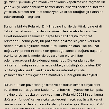
gelmişti.” şeklinde yorumladı.2 fabrikanın kapatılmasına rağmen 30
yada 40 yıl Massachusetts’te varlıklarını hissettireceklerini belirten
yetkililer, şirketin artık flat televizyon ve dijital fotoğrafçılık alanına
odaklanacağını açıkladı.
Bununla birlikte Polaroid Zink Imaging Inc. ile de ittifak içine girdi.
Eski Polaroid araştırmacıları ve yöneticileri tarafından kurulan
şirket neredeyse tamamen cepte taşınabilir dijital fotoğraf
printerları üzerineyken, bu pazardan çekilme sinyalleri verirken
neden böyle bir şirketle ittifak kurduklarını anlamak ise çok zor
değil. Zink printer’ın parlak bir geleceğe sahip olduğunu düşünen
otoriteler şu an ki modeliyle pazara tam olarak hitap
edemeyeceklerini de eklemeyi unutmadı. Öte yandan ev tipi
printerların satışının son yıllarda oldukça düştüğünü belirten IDC,
bir fotoğrafın basılıp verilmesindense internet yoluyla
yollanmasının artık çok daha mantıklı bulunduğunu da söyledi.
Bütün bu olan pazardan çekilme ve sektörün ölmesi sinyallerini
verdikten sonra, şu ana kadar kendi baskısını yapabilen kompakt
makinelerden başka bir şey yapmamış Polaroid 2008’in sonlarına
doğru bir ‘bridge’ kamera çıkartabileceğini açıkladı, üstelik kendi
baskısını yapabilen bir teknolojiyle, tıpkı eskisi gibi. Baskı için ZINK