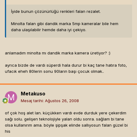
İyide bunun çözünürlüğü renkleri falan rezalet.
Minolta falan gibi dandik marka 5mp kameralar bile hem
daha ulaşılabilir hemde daha iyi çekiyo.
anlamadım minolta mı dandik marka kamera üretiyor? :)
ayrıca bizde de vardı süperdi hala durur bi kaç tane hatıra foto,
ufacık eheh 80lerin sonu 90ların başı çocuk olmak..
Metakuso
Mesaj tarihi:
Ağustos 26, 2008
of çok hoş alet lan. küçükken vardı evde durduk yere çekerdim
sağı solu. gelişen teknolojiyle yalan oldu sonra. sağlam bi tane
olsa kullanırım ama. böyle şipşak elinde sallıyosun falan güzel bi
his