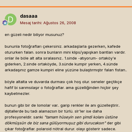
dasaaa
Mesaj tarihi:
Ağustos 26, 2008
en güzeli nedir biliyor musunuz?
bununla fotoğrafları çekersiniz. arkadaşlarla gezerken, kafede
otururken falan. sonra bunların mini klips/yapışkan bantları vardır.
onlar ile böle alt alta sıralasınız.. 1.sinde -atıyorum- ortaköy'e
giderken, 2.sinde ortaköyde, 3.sünde kumpir yerken, 4.sünde
arkadaşınız gamze kumpiri eline yüzüne bulaştırmıştır falan fistan..
böyle altalta ve duvarda durması çok hoş olur. seneler geçtikçe
hafif bi sarımsılaşır o fotoğraflar. ama güzelliğinden hiçbir şey
kaybetmezler.
bunun gibi bir de lomolar var.. garip renkler ile anı güzelleştirir..
dijitallerde bu tadı alamazsın bir türlü. slr'ler ise daha
profesyoneldir. sanki
"tamam hüseyin sen şimdi kolanı üstüne
dökmüşsün de biz sana gülüyormuşuz gibi durucaksın"
der gibi
çıkar fotoğraflar. polaroid nötral durur. olayı gösterir sadece.