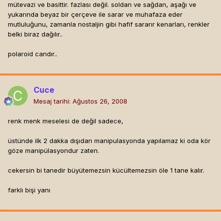
mütevazi ve basittir. fazlası değil. soldan ve sağdan, aşağı ve
yukarında beyaz bir çerçeve ile sarar ve muhafaza eder
mutluluğunu, zamanla nostaljin gibi hafif sararır kenarları, renkler
belki biraz dağılır..
polaroid candır..
Cuce
Mesaj tarihi:
Ağustos 26, 2008
renk menk meselesi de değil sadece,
üstünde ilk 2 dakka dışıdan manipulasyonda yapılamaz ki oda kör
göze manipülasyondur zaten.
cekersin bi tanedir büyütemezsin kücültemezsin öle 1 tane kalır.
farklı bişi yanı