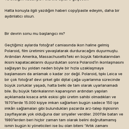
sarar ve muhafaza eder mutluluğunu, zamanla nostaljin gibi
hafif sararır kenarları, renkler belki biraz dağılır..
Hatta konuyla ilgili yazdığım haberi copy/paste edeyim, daha bir
aydınlatıcı olsun.
polaroid candır..
Bir devrin sonu mu başlangıcı mı?
Geçtiğimiz aylarda fotoğraf camiasında ikon haline gelmiş
Polaroid, film üretimini yavaşlatarak durduracağını duyurmuştu.
Ardından Amerika, Massachusetts’teki en büyük fabrikalarından
ikisini kapatacaklarını duyurduktan sonra Polaroid’in ikonlaşmasını
sağlayan bu yoldan neden böyle bir hızla uzaklaşmaya
başlamasını da anlamak o kadar zor değil. Polaroid, tıpkı Leica ve
bir çok fotoğraf devi şirket gibi dijital çağa uyarlanma sürecinde
büyük zorluklar yaşadı, hatta belki de tam olarak uyarlanamadı
bile. Bu büyük fabrikalarının kapanışının ardından yapılan
açıklamada kısaca artık eskisi gibi üretim sahibi olmadıkları ve
1970’lerde 15.000 kişiye imkan sağlarken bugün sadece 150 işe
imkân sağlamaları gibi bulundukları pazarda arz-talep ilişkisinin
zayıflayarak yok olduğuna dair sinyaller verdiler. 2001’de batan ve
1980’lerden beri hiçbir zaman tam olarak belini doğrultamamış
ismin bugün ki yöneticileri ise bu olan biteni “Artık zamanı