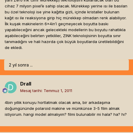
yani Zero Ink (Sıfır Mürekkep) teknolojisini kullanacak olan bu
cihaz 7 milyon pixel’e sahip olacak. Mürekkep yerine ısı ile basılan
bu özel teknoloji ise yine kağıtta gizli, içinde kristaller bulunan
kağıt ısı ile reaksiyona girip hiç mürekkep olmadan renk alabiliyor.
İlk kuşak makinelerin 6x4in’i geçmeyecek boyutta baskı
yapabileceğini ancak gelecekteki modellerin bu boyutu rahatlıkla
aşabileceğini belirten yetkililer, ZINK teknolojisinin boyutta sınır
tanımadığını ve hali hazırda çok büyük boyutlarda üretilebildiğini
de ekledi.
2 yıl sonra ...
Drall
Mesaj tarihi:
Temmuz 1, 2011
4bin yıllık konuyu hortlatmak olacak ama, bir arkadaşıma
doğumgününde polaroid makine ve mümkünse 3-5 film almak
istiyorum. hangi model almalıyım? filmi bulunabilir mi hala? ha? hı?