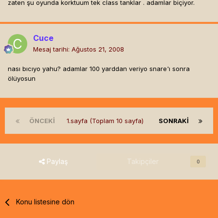
zaten şu oyunda korktuum tek class tanklar . adamlar biçiyor.
Cuce
Mesaj tarihi:
Ağustos 21, 2008
nası bıcıyo yahu? adamlar 100 yarddan veriyo snare'ı sonra
ölüyosun
ÖNCEKI
1.sayfa (Toplam 10 sayfa)
SONRAKI
Paylaş
Takipçiler
0
Konu listesine dön