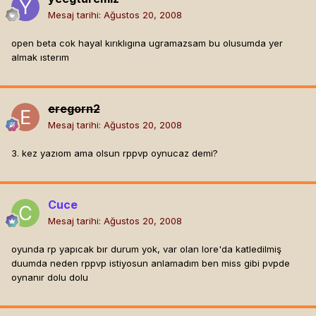
Mesaj tarihi:
Ağustos 20, 2008
open beta cok hayal kırıklıgına ugramazsam bu olusumda yer
almak ısterım
eregorn2
Mesaj tarihi:
Ağustos 20, 2008
3. kez yazıom ama olsun rppvp oynucaz demi?
Cuce
Mesaj tarihi:
Ağustos 20, 2008
oyunda rp yapıcak bır durum yok, var olan lore'da katledilmiş
duumda neden rppvp istiyosun anlamadım ben miss gibi pvpde
oynanır dolu dolu