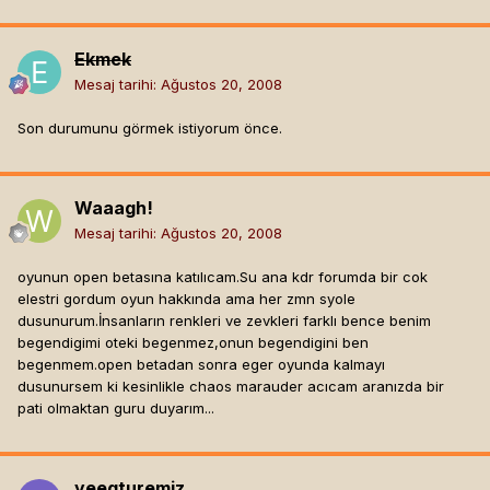
Ekmek
Mesaj tarihi:
Ağustos 20, 2008
Son durumunu görmek istiyorum önce.
Waaagh!
Mesaj tarihi:
Ağustos 20, 2008
oyunun open betasına katılıcam.Su ana kdr forumda bir cok
elestri gordum oyun hakkında ama her zmn syole
dusunurum.İnsanların renkleri ve zevkleri farklı bence benim
begendigimi oteki begenmez,onun begendigini ben
begenmem.open betadan sonra eger oyunda kalmayı
dusunursem ki kesinlikle chaos marauder acıcam aranızda bir
pati olmaktan guru duyarım...
yeegturemiz