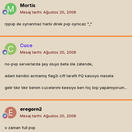
Mortis
Mesaj tarihi:
Ağustos 20, 2008
rppvp de oynanmaz harbi direk pvp oynicaz ^_^
Cuce
Mesaj tarihi:
Ağustos 20, 2008
no-pvp serverlarda şey oluyo beta öle zatende,
adam kendisi acmamış flag2ı cift taraflı PQ kasıoyo mesela
gelir tıkır tıkır benım cucelerımı keesıyo ben hiç bişi yapamıyorum...
eregorn2
Mesaj tarihi:
Ağustos 20, 2008
o zaman full pvp