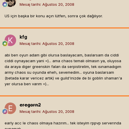
Mesaj tarihi:
Ağustos 20, 2008
US için başka bir konu açın lütfen, sonra çok dağılıyor.
kfg
Mesaj tarihi:
Ağustos 20, 2008
abi ben oyun adam gibi olursa baslayacam, baslarsam da ciddi
ciddi oynayacam yani =)... ama chaos temalı olmasın ya, oluyosa
da araya diger greenskin falan da serpistirelim, tek ısınamadıgım
army chaos su oyunda eheh, sevemedim... oyuna baslarsam
(betada karar vericez artık) ve guild'inizde de bi goblin shaman'a
yer olursa ben varım =)...
eregorn2
Mesaj tarihi:
Ağustos 20, 2008
early acc le chaos olmaya hazırım... tek isteyim rppvp serverında
oynamak