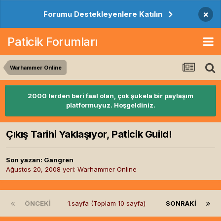
×
Forumu Destekleyenlere Katılın
Paticik Forumları
Warhammer Online
2000 lerden beri faal olan, çok şukela bir paylaşım
platformuyuz. Hoşgeldiniz.
Çıkış Tarihi Yaklaşıyor, Paticik Guild!
Son yazan:
Gangren
Ağustos 20, 2008
yeri:
Warhammer Online
ÖNCEKI
1.sayfa (Toplam 10 sayfa)
SONRAKI