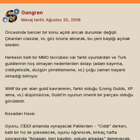
Gangren
Mesaj tarihi:
Ağustos 20, 2008
Öncesinde benzer bir konu açıldı ancak durumlar değişti.
Çıkarılan classlar, vs. göz önüne alınarak, bu yeni başlığı açmak
istedim.
Herkesin belli bir MMO tecrübesi var farklı oyunlardan ve Türk
guildlerinin hoş olmayan nedenlerden dolayı (adam kayırma,
ciddiyetsizlik, düzgün yönetilememe, vs.) çoğu zaman başarılı
olmadığı biliniyor.
WAR'da yer alan guild kavramının, farklı olduğu (Living Guilds, XP
alma, vs.) düşünülürse, Guild'in oyunun önemli bir parçası olduğu
görülebilir.
Kıssadan hisse:
Oyunu, CİDDİ anlamda oynayacak Patilerden - "Ciddi" derken,
belli bir hız ile yükselecek, oyunu öğrenicek, birkaç hafta
sonrasında "Amaaan, ben baydım, yokum arkadaş" demeyecek,