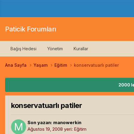
Paticik Forumları
Bağış Hedesi
Yönetim
Kurallar
Ana Sayfa
Yaşam
Eğitim
konservatuarlı patiler
2000 le
konservatuarlı patiler
Son yazan:
manowerkin
Ağustos 19, 2008
yeri:
Eğitim