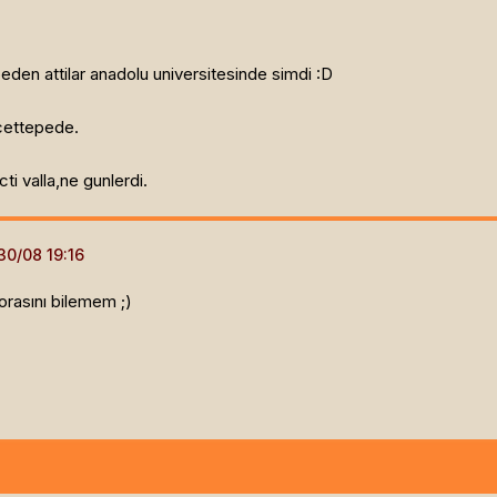
en attilar anadolu universitesinde simdi :D
acettepede.
cti valla,ne gunlerdi.
orasını bilemem ;)