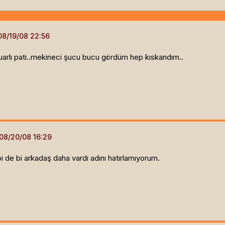
rlı pati..mekineci şucu bucu gördüm hep kıskandım..
 bi de bi arkadaş daha vardı adını hatırlamıyorum.