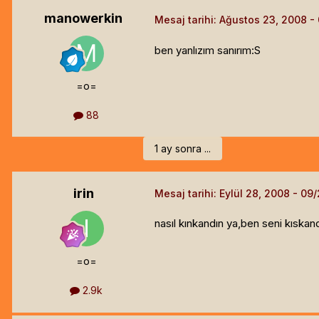
manowerkin
Mesaj tarihi:
Ağustos 23, 2008
ben yanlızım sanırım:S
=o=
88
1 ay sonra ...
irin
Mesaj tarihi:
Eylül 28, 2008
nasıl kınkandın ya,ben seni kıskan
=o=
2.9k