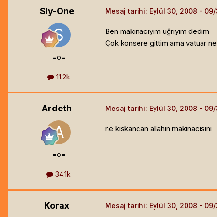
Sly-One
Mesaj tarihi:
Eylül 30, 2008
Ben makinacıyım uğrıyım dedim
Çok konsere gittim ama vatuar ne 
=o=
11.2k
Ardeth
Mesaj tarihi:
Eylül 30, 2008
ne kıskancan allahın makinacısını
=o=
34.1k
Korax
Mesaj tarihi:
Eylül 30, 2008