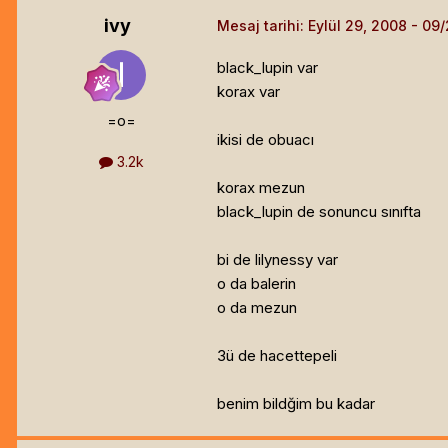
ivy
Mesaj tarihi:
Eylül 29, 2008
black_lupin var
korax var
=o=
ikisi de obuacı
3.2k
korax mezun
black_lupin de sonuncu sınıfta
bi de lilynessy var
o da balerin
o da mezun
3ü de hacettepeli
benim bildğim bu kadar