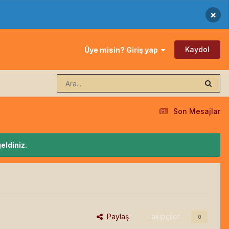
×
Kaydol
Üye misin? Giriş yap
Son Mesajlar
eldiniz.
Paylaş
Takipçiler
0