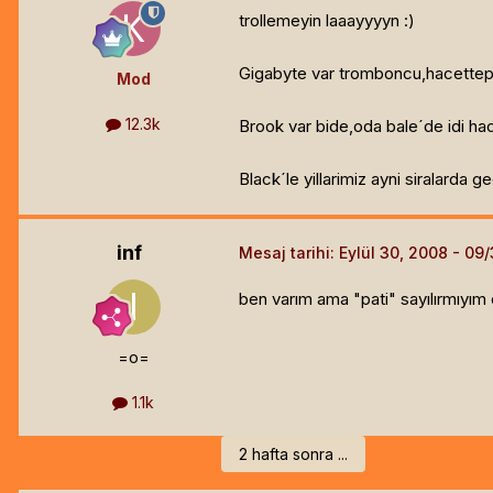
trollemeyin laaayyyyn :)
Gigabyte var tromboncu,hacetteped
Mod
12.3k
Brook var bide,oda bale´de idi h
Black´le yillarimiz ayni siralarda ge
inf
Mesaj tarihi:
Eylül 30, 2008
ben varım ama "pati" sayılırmıyım 
=o=
1.1k
2 hafta sonra ...