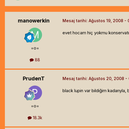
manowerkin
Mesaj tarihi:
Ağustos 19, 2008
evet hocam hiç yokmu konservatua
=o=
88
PrudenT
Mesaj tarihi:
Ağustos 20, 2008
black lupin var bildiğim kadarıyla,
=o=
18.3k