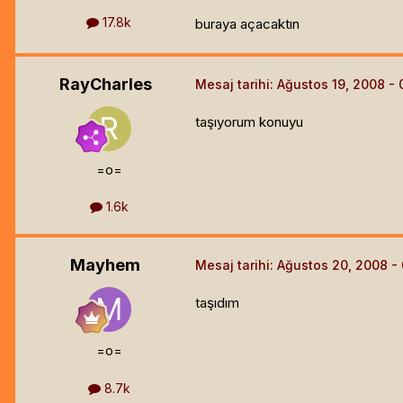
17.8k
buraya açacaktın
RayCharles
Mesaj tarihi:
Ağustos 19, 2008
taşıyorum konuyu
=o=
1.6k
Mayhem
Mesaj tarihi:
Ağustos 20, 2008
taşıdım
=o=
8.7k