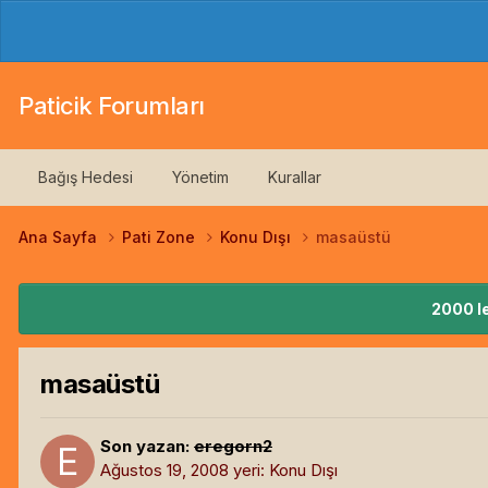
Paticik Forumları
Bağış Hedesi
Yönetim
Kurallar
Ana Sayfa
Pati Zone
Konu Dışı
masaüstü
2000 le
masaüstü
Son yazan:
eregorn2
Ağustos 19, 2008
yeri:
Konu Dışı