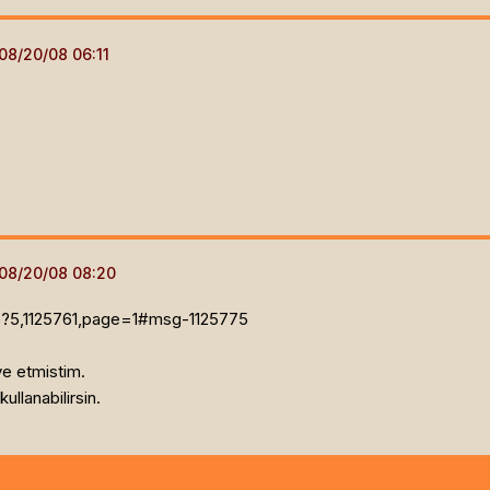
hp?5,1125761,page=1#msg-1125775
ye etmistim.
ullanabilirsin.