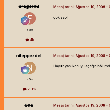
eregorn2
Mesaj tarihi:
Ağustos 19, 2008
çok saol...
=o=
4k
nileppezdel
Mesaj tarihi:
Ağustos 19, 2008
Hayuır yani konuyu açtığın bölümde
=o=
25.8k
0ne
Mesaj tarihi:
Ağustos 19, 2008