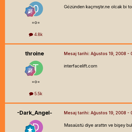
Gözünden kaçmıştır.ne olcak bi to
=o=
4.8k
throine
Mesaj tarihi:
Ağustos 19, 2008
interfacelift.com
=o=
5.5k
-Dark_Angel-
Mesaj tarihi:
Ağustos 19, 2008
Masaüstü diye arattın ve bişey bu