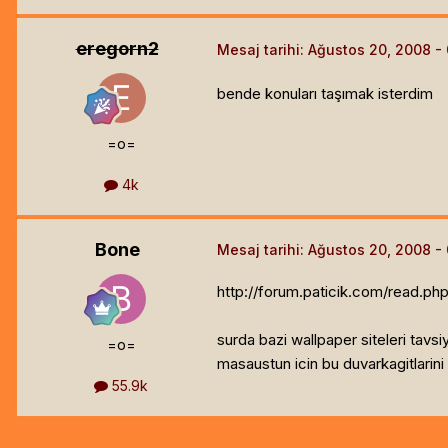
eregorn2
Mesaj tarihi:
Ağustos 20, 2008
bende konuları taşımak isterdim
=o=
4k
Bone
Mesaj tarihi:
Ağustos 20, 2008
http://forum.paticik.com/read.p
surda bazi wallpaper siteleri tavsi
=o=
masaustun icin bu duvarkagitlarini k
55.9k