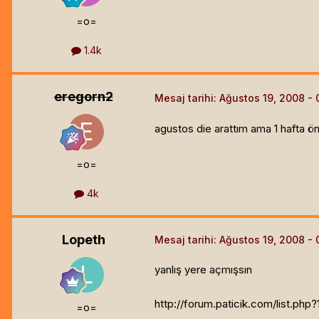
=o=
1.4k
eregorn2
Mesaj tarihi:
Ağustos 19, 2008
agustos die arattım ama 1 hafta önc
=o=
4k
Lopeth
Mesaj tarihi:
Ağustos 19, 2008
yanlış yere açmışsın
http://forum.paticik.com/list.php?
=o=