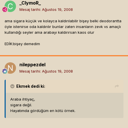
_ClymoR_
bakalım kime daha çok zarar vermiş :D
Mesaj tarihi:
Ağustos 19, 2008
ama sigara küçük ve kolayca kaldırılabilir bişey belki deodorantta
öyle istenirse oda kaldırılır bunlar zaten insanların zevk vs amaçlı
kullandığı seyler ama arabayı kaldırırsan kaos olur
EDİK:bişey demedim
nileppezdel
Mesaj tarihi:
Ağustos 19, 2008
Ekmek
dedi ki:
Araba ihtiyaç,
sigara değil.
Hayatımda gördüğüm en kötü örnek.