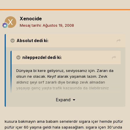
Xenocide
Mesaj tarihi:
Ağustos 19, 2008
Absolut
dedi ki:
nileppezdel
dedi ki:
Dünyaya bi kere geliyoruz, seviyosanız için. Zararı da
olsun ne olacak. Keyif alarak yaşamak lazım. Zevk
aldıınız şeyi sırf zararlı diye bırakıp zevk almadan
yaşayıp genç yaşta trafik kazasında da ölebilirsiniz
sonuçta
Expand
Genç ölün cesediniz yakışıklı olsun, aileniz sizi genç
hatırlasın.
kusura bakmayın ama babam senelerdir sigara içer hemde püfür
İçmeyin, sevdiklerinize içirtmeyin.
püfür içer 60 yaşına geldi hala sapasağlam. sigara içen 30'unda