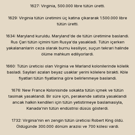
1627: Virginia, 500.000 libre tütün üretti.
1629: Virginia tütün üretimini üç katina çikararak 1.500.000 libre
tütün üretti.
1634: Maryland kuruldu. Maryland'de de tütün üretimine baslandi.
Rus Çari tütün içimini tüm Rusya'da yasakladi. Tütün içerken
yakalananlarin ceza olarak burnu kesiliyor, suçun tekrari halinde
ölüme mahkum ediliyorlardi.
1660: Tütün üreticisi olan Virginia ve Marland kolonilerinde kölelik
basladi. Sayilari azalan beyaz usaklar yerini kölelere birakti. Köle
fiyatlari tütün fiyatlarina göre belirlenmeye baslandi.
1676: New France Kolonisinde sokakta tütün içmek ve tütün
tasimak yasaklandi. Bir süre için, perakende satista yasaklandi
ancak halkin kendileri için tütün yetistirmeye baslamasiyla,
Kanada'nin tütün endüstrisi düsüs gösterdi.
1732: Virginia'nin en zengin tütün üreticisi Robert King öldü.
Öldügünde 300.000 dönüm arazisi ve 700 kölesi vardi.