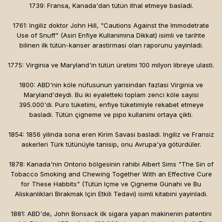
1739: Fransa, Kanada'dan tütün ithal etmeye basladi.
1761: Ingiliz doktor John Hill, "Cautions Against the Immodetrate
Use of Snuff" (Asiri Enfiye Kullanimina Dikkat) isimli ve tarihte
bilinen ilk tütün-kanser arastirmasi olan raporunu yayinladi.
1775: Virginia ve Maryland'in tütün üretimi 100 milyon libreye ulasti.
1800: ABD'nin köle nüfusunun yarisindan fazlasi Virginia ve
Maryland'deydi. Bu iki eyaletteki toplam zenci köle sayisi
395.000'di. Puro tüketimi, enfiye tüketimiyle rekabet etmeye
basladi. Tütün çigneme ve pipo kullanimi ortaya çikti.
1854: 1856 yilinda sona eren Kirim Savasi basladi. Ingiliz ve Fransiz
askerleri Türk tütünüyle tanisip, onu Avrupa'ya götürdüler.
1878: Kanada'nin Ontorio bölgesinin rahibi Albert Sims "The Sin of
Tobacco Smoking and Chewing Together With an Effective Cure
for These Habbits" (Tütün Içme ve Çigneme Günahi ve Bu
Aliskanliklari Birakmak Için Etkili Tedavi) isimli kitabini yayinladi.
1881: ABD'de, John Bonsack ilk sigara yapan makinenin patentini