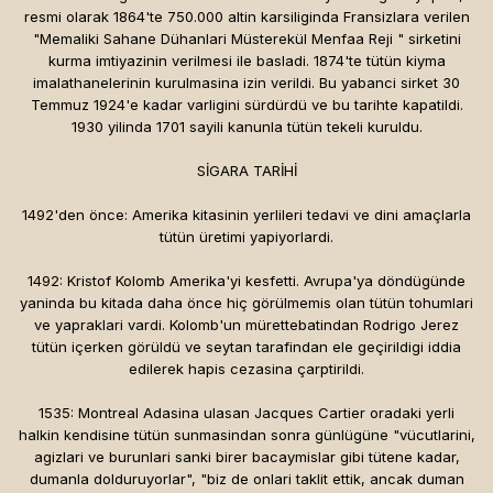
resmi olarak 1864'te 750.000 altin karsiliginda Fransizlara verilen
"Memaliki Sahane Dühanlari Müsterekül Menfaa Reji " sirketini
kurma imtiyazinin verilmesi ile basladi. 1874'te tütün kiyma
imalathanelerinin kurulmasina izin verildi. Bu yabanci sirket 30
Temmuz 1924'e kadar varligini sürdürdü ve bu tarihte kapatildi.
1930 yilinda 1701 sayili kanunla tütün tekeli kuruldu.
SİGARA TARİHİ
1492'den önce: Amerika kitasinin yerlileri tedavi ve dini amaçlarla
tütün üretimi yapiyorlardi.
1492: Kristof Kolomb Amerika'yi kesfetti. Avrupa'ya döndügünde
yaninda bu kitada daha önce hiç görülmemis olan tütün tohumlari
ve yapraklari vardi. Kolomb'un mürettebatindan Rodrigo Jerez
tütün içerken görüldü ve seytan tarafindan ele geçirildigi iddia
edilerek hapis cezasina çarptirildi.
1535: Montreal Adasina ulasan Jacques Cartier oradaki yerli
halkin kendisine tütün sunmasindan sonra günlügüne "vücutlarini,
agizlari ve burunlari sanki birer bacaymislar gibi tütene kadar,
dumanla dolduruyorlar", "biz de onlari taklit ettik, ancak duman