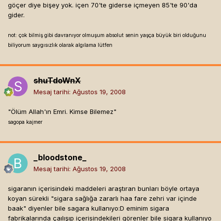
göçer diye bişey yok. içen 70'te giderse içmeyen 85'te 90'da
gider.
not: çok bilmiş gibi davranıyor olmuşum absolut senin yaşça büyük biri olduğunu
biliyorum saygısızlık olarak algılama lütfen
shuTdoWnX
Mesaj tarihi:
Ağustos 19, 2008
"Ölüm Allah'ın Emri. Kimse Bilemez"
sagopa kajmer
_bloodstone_
Mesaj tarihi:
Ağustos 19, 2008
sigaranın içerisindeki maddeleri araştıran bunları böyle ortaya
koyan sürekli "sigara sağlığa zararlı haa fare zehri var içinde
baak" diyenler bile sagara kullanıyo:D eminim sigara
fabrikalarında çaılışıp içerisindekileri görenler bile sigara kullanıyo