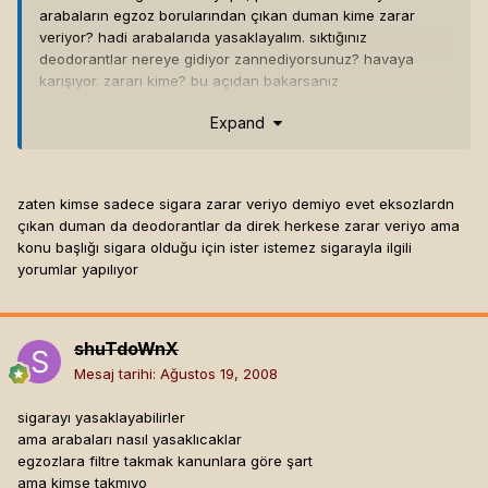
arabaların egzoz borularından çıkan duman kime zarar
veriyor? hadi arabalarıda yasaklayalım. sıktığınız
deodorantlar nereye gidiyor zannediyorsunuz? havaya
karışıyor. zararı kime? bu açıdan bakarsanız
bulamayacağınız şey yok sanki bitek sigara herkese zarar
Expand
veriyor.
zaten kimse sadece sigara zarar veriyo demiyo evet eksozlardn
çıkan duman da deodorantlar da direk herkese zarar veriyo ama
konu başlığı sigara olduğu için ister istemez sigarayla ilgili
yorumlar yapılıyor
shuTdoWnX
Mesaj tarihi:
Ağustos 19, 2008
sigarayı yasaklayabilirler
ama arabaları nasıl yasaklıcaklar
egzozlara filtre takmak kanunlara göre şart
ama kimse takmıyo