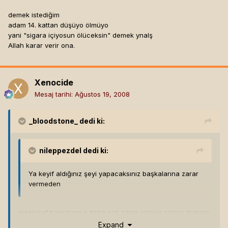
ortadan kalkar.
demek istediğim
adam 14. kattan düşüyo ölmüyo
yani "sigara içiyosun ölüceksin" demek ynalş
Allah karar verir ona.
Xenocide
Mesaj tarihi:
Ağustos 19, 2008
_bloodstone_
dedi ki:
nileppezdel
dedi ki:
Ya keyif aldığınız şeyi yapacaksınız başkalarına zarar
vermeden
maalesef başkalarına daha çok zarar veriyor sigara dumanı
Expand