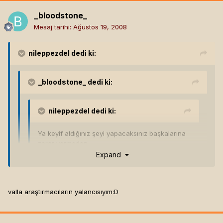
_bloodstone_
Mesaj tarihi:
Ağustos 19, 2008
nileppezdel
dedi ki:
_bloodstone_
dedi ki:
nileppezdel
dedi ki:
Ya keyif aldığınız şeyi yapacaksınız başkalarına
zarar vermeden
Expand
maalesef başkalarına daha çok zarar veriyor sigara
dumanı
Expand
valla araştırmacıların yalancısıyım:D
İçen arkadaşımla içmeyen benim ciğerlerimi bi karşılaştıralım