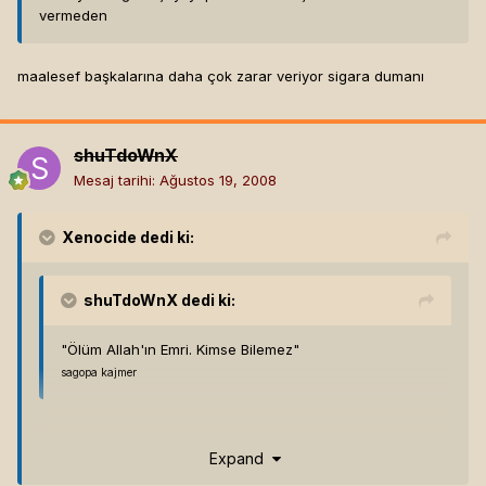
vermeden
maalesef başkalarına daha çok zarar veriyor sigara dumanı
shuTdoWnX
Mesaj tarihi:
Ağustos 19, 2008
Xenocide
dedi ki:
shuTdoWnX
dedi ki:
"Ölüm Allah'ın Emri. Kimse Bilemez"
sagopa kajmer
böyle dediğin vakit ozaman sigara içende içmeyende
Expand
Allah'a kalmış. "içme daha uzun yaşa" tezi tamamen