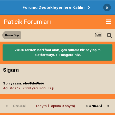
×
Forumu Destekleyenlere Katılın
Paticik Forumları
Konu Dışı
2000 lerden beri faal olan, çok şukela bir paylaşım
platformuyuz. Hoşgeldiniz.
Sigara
Son yazan:
shuTdoWnX
Ağustos 19, 2008
yeri:
Konu Dışı
ÖNCEKI
1.sayfa (Toplam 9 sayfa)
SONRAKI