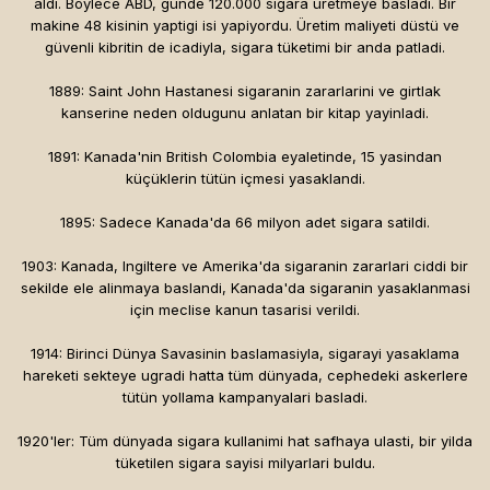
aldi. Böylece ABD, günde 120.000 sigara üretmeye basladi. Bir
makine 48 kisinin yaptigi isi yapiyordu. Üretim maliyeti düstü ve
güvenli kibritin de icadiyla, sigara tüketimi bir anda patladi.
1889: Saint John Hastanesi sigaranin zararlarini ve girtlak
kanserine neden oldugunu anlatan bir kitap yayinladi.
1891: Kanada'nin British Colombia eyaletinde, 15 yasindan
küçüklerin tütün içmesi yasaklandi.
1895: Sadece Kanada'da 66 milyon adet sigara satildi.
1903: Kanada, Ingiltere ve Amerika'da sigaranin zararlari ciddi bir
sekilde ele alinmaya baslandi, Kanada'da sigaranin yasaklanmasi
için meclise kanun tasarisi verildi.
1914: Birinci Dünya Savasinin baslamasiyla, sigarayi yasaklama
hareketi sekteye ugradi hatta tüm dünyada, cephedeki askerlere
tütün yollama kampanyalari basladi.
1920'ler: Tüm dünyada sigara kullanimi hat safhaya ulasti, bir yilda
tüketilen sigara sayisi milyarlari buldu.