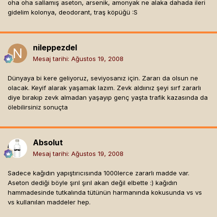
oha oha sallamış aseton, arsenik, amonyak ne alaka dahada ileri
gidelim kolonya, deodorant, traş köpüğü :S
nileppezdel
Mesaj tarihi:
Ağustos 19, 2008
Dünyaya bi kere geliyoruz, seviyosanız için. Zararı da olsun ne
olacak. Keyif alarak yaşamak lazım. Zevk aldıınız şeyi sırf zararlı
diye bırakıp zevk almadan yaşayıp genç yaşta trafik kazasında da
ölebilirsiniz sonuçta
Absolut
Mesaj tarihi:
Ağustos 19, 2008
Sadece kağıdın yapıştırıcısında 1000lerce zararlı madde var.
Aseton dediği böyle şırıl şırıl akan değil elbette :) kağıdın
hammadesinde tutkalında tütünün harmanında kokusunda vs vs
vs kullanılan maddeler hep.