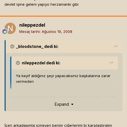
devlet işine geleni yapıyo herzamanki gibi
nileppezdel
Mesaj tarihi:
Ağustos 19, 2008
_bloodstone_
dedi ki:
nileppezdel
dedi ki:
Ya keyif aldığınız şeyi yapacaksınız başkalarına zarar
vermeden
maalesef başkalarına daha çok zarar veriyor sigara dumanı
Expand
İçen arkadaşımla içmeyen benim ciğerlerimi bi karşılaştıralım