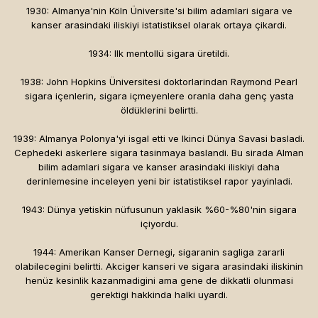
1930: Almanya'nin Köln Üniversite'si bilim adamlari sigara ve
kanser arasindaki iliskiyi istatistiksel olarak ortaya çikardi.
1934: Ilk mentollü sigara üretildi.
1938: John Hopkins Üniversitesi doktorlarindan Raymond Pearl
sigara içenlerin, sigara içmeyenlere oranla daha genç yasta
öldüklerini belirtti.
1939: Almanya Polonya'yi isgal etti ve Ikinci Dünya Savasi basladi.
Cephedeki askerlere sigara tasinmaya baslandi. Bu sirada Alman
bilim adamlari sigara ve kanser arasindaki iliskiyi daha
derinlemesine inceleyen yeni bir istatistiksel rapor yayinladi.
1943: Dünya yetiskin nüfusunun yaklasik %60-%80'nin sigara
içiyordu.
1944: Amerikan Kanser Dernegi, sigaranin sagliga zararli
olabilecegini belirtti. Akciger kanseri ve sigara arasindaki iliskinin
henüz kesinlik kazanmadigini ama gene de dikkatli olunmasi
gerektigi hakkinda halki uyardi.