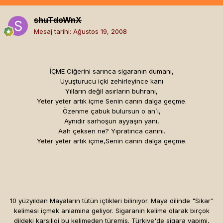
shuTdoWnX
Mesaj tarihi:
Ağustos 19, 2008
İÇME Ciğerini sarınca sigaranın dumanı,
Uyuşturucu içki zehirleyince kanı
Yılların değil asırların buhranı,
Yeter yeter artık içme Senin canın dalga geçme.
Özenme çabuk bulursun o an`ı,
Aynıdır sarhoşun ayyaşın yanı,
Aah çeksen ne? Yıpratınca canını.
Yeter yeter artık içme,Senin canın dalga geçme.
10 yüzyıldan Mayaların tütün içtikleri biliniyor. Maya dilinde "Sikar"
kelimesi içmek anlamina geliyor. Sigaranin kelime olarak birçok
dildeki karsiligi bu kelimeden türemis. Türkiye'de sigara yapimi,