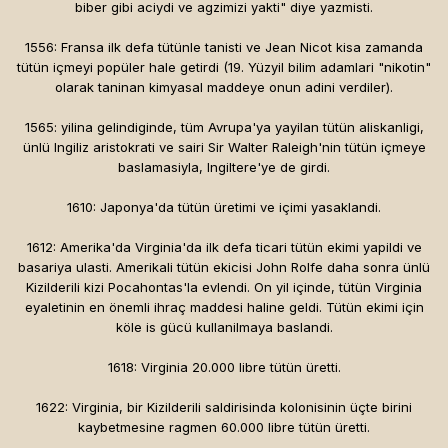
biber gibi aciydi ve agzimizi yakti" diye yazmisti.
1556: Fransa ilk defa tütünle tanisti ve Jean Nicot kisa zamanda
tütün içmeyi popüler hale getirdi (19. Yüzyil bilim adamlari "nikotin"
olarak taninan kimyasal maddeye onun adini verdiler).
1565: yilina gelindiginde, tüm Avrupa'ya yayilan tütün aliskanligi,
ünlü Ingiliz aristokrati ve sairi Sir Walter Raleigh'nin tütün içmeye
baslamasiyla, Ingiltere'ye de girdi.
1610: Japonya'da tütün üretimi ve içimi yasaklandi.
1612: Amerika'da Virginia'da ilk defa ticari tütün ekimi yapildi ve
basariya ulasti. Amerikali tütün ekicisi John Rolfe daha sonra ünlü
Kizilderili kizi Pocahontas'la evlendi. On yil içinde, tütün Virginia
eyaletinin en önemli ihraç maddesi haline geldi. Tütün ekimi için
köle is gücü kullanilmaya baslandi.
1618: Virginia 20.000 libre tütün üretti.
1622: Virginia, bir Kizilderili saldirisinda kolonisinin üçte birini
kaybetmesine ragmen 60.000 libre tütün üretti.