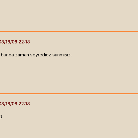
de bunca zaman seyredioz sanmışız.
:D