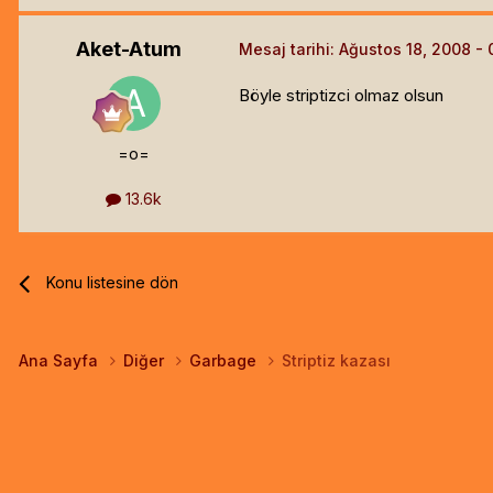
Aket-Atum
Mesaj tarihi:
Ağustos 18, 2008
Böyle striptizci olmaz olsun
=o=
13.6k
Konu listesine dön
Ana Sayfa
Diğer
Garbage
Striptiz kazası