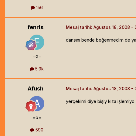
156
fenris
Mesaj tarihi:
Ağustos 18, 2008
dansını bende beğenmedim de yaptı
=o=
5.9k
Afush
Mesaj tarihi:
Ağustos 18, 2008
yerçekimi diye bişiy kıza işlemiy
=o=
590