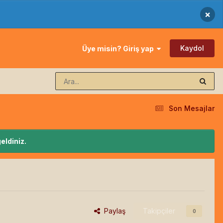
×
Kaydol
Üye misin? Giriş yap
Son Mesajlar
eldiniz.
Paylaş
Takipçiler
0