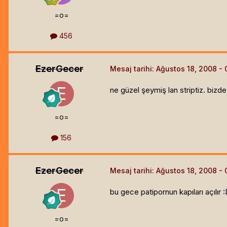
=o=
456
EzerGecer
Mesaj tarihi:
Ağustos 18, 2008
ne güzel şeymiş lan striptiz. biz
=o=
156
EzerGecer
Mesaj tarihi:
Ağustos 18, 2008
bu gece patipornun kapıları açılır 
=o=