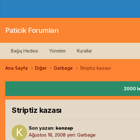
Paticik Forumları
Bağış Hedesi
Yönetim
Kurallar
Ana Sayfa
Diğer
Garbage
Striptiz kazası
2000 le
Striptiz kazası
Son yazan:
kenzap
Ağustos 18, 2008
yeri:
Garbage