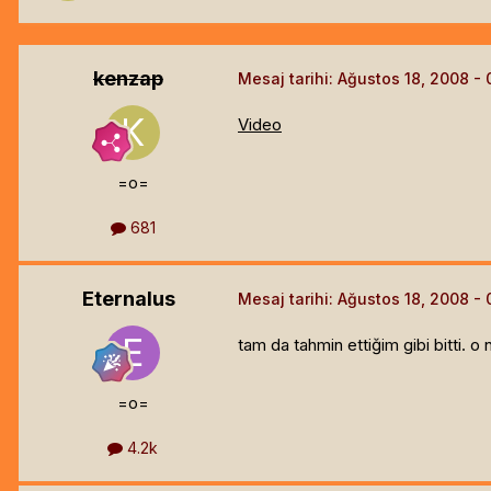
kenzap
Mesaj tarihi:
Ağustos 18, 2008
Video
=o=
681
Eternalus
Mesaj tarihi:
Ağustos 18, 2008
tam da tahmin ettiğim gibi bitti. o 
=o=
4.2k