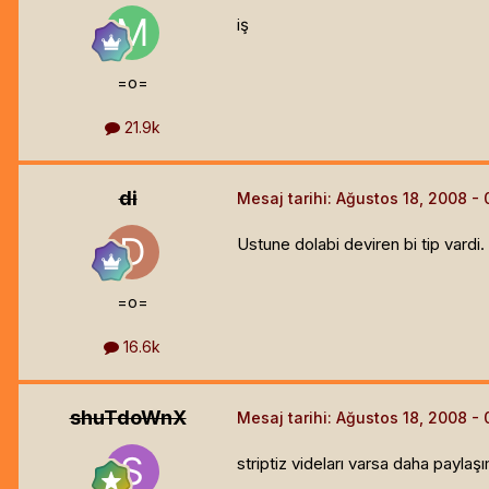
iş
=o=
21.9k
di
Mesaj tarihi:
Ağustos 18, 2008
Ustune dolabi deviren bi tip vardi.
=o=
16.6k
shuTdoWnX
Mesaj tarihi:
Ağustos 18, 2008
striptiz videları varsa daha paylaş